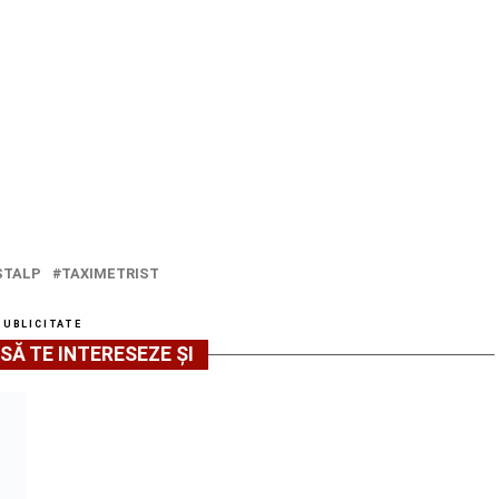
STALP
TAXIMETRIST
PUBLICITATE
SĂ TE INTERESEZE ȘI