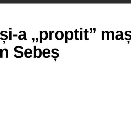
 și-a „proptit” ma
din Sebeș