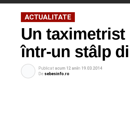
ACTUALITATE
Un taximetrist
într-un stâlp 
Publicat
acum 12 ani
în
19.03.2014
De
sebesinfo.ro