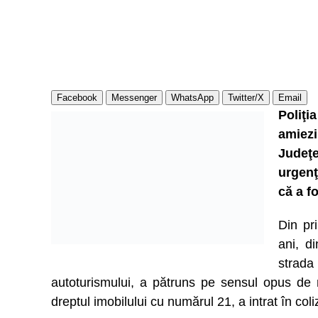
Facebook
Messenger
WhatsApp
Twitter/X
Email
Poliţi
amiez
Judeţe
urgenţ
că a f
Din pr
ani, d
strada
autoturismului, a pătruns pe sensul opus de 
dreptul imobilului cu numărul 21, a intrat în coli