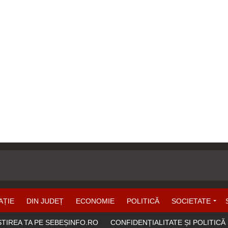
AȚIE
DIN JUDEȚ
ECONOMIE
POLITICĂ
SOCIETATE
ȘTIREA TA PE SEBEȘINFO.RO
CONFIDENȚIALITATE ȘI POLITICĂ