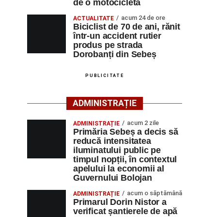
de o motocicletă
acum 24 de ore
ACTUALITATE
Biciclist de 70 de ani, rănit
într-un accident rutier
produs pe strada
Dorobanți din Sebeș
PUBLICITATE
ADMINISTRAȚIE
acum 2 zile
ADMINISTRAȚIE
Primăria Sebeș a decis să
reducă intensitatea
iluminatului public pe
timpul nopții, în contextul
apelului la economii al
Guvernului Bolojan
acum o săptămână
ADMINISTRAȚIE
Primarul Dorin Nistor a
verificat șantierele de apă