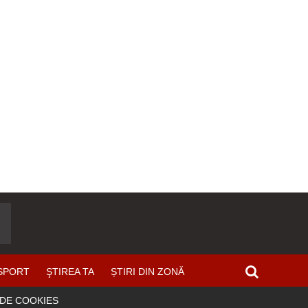
SPORT
ŞTIREA TA
ȘTIRI DIN ZONĂ
 DE COOKIES