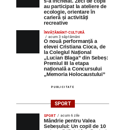
s-a încheiat. Zeci de copii
au participat la ateliere de
ecologie, orientare în
carieră și activități
recreative
ÎNVĂȚĂMÂNT-CULTURĂ
acum 3 săptămâni
O nouă performanță a
elevei Cristiana Cioca, de
la Colegiul Național
„Lucian Blaga” din Sebeș:
Premiul III la etapa
națională a Concursului
„Memoria Holocaustului”
PUBLICITATE
SPORT
acum 6 zile
SPORT
Mândrie pentru Valea
Sebeșului: Un copil de 10