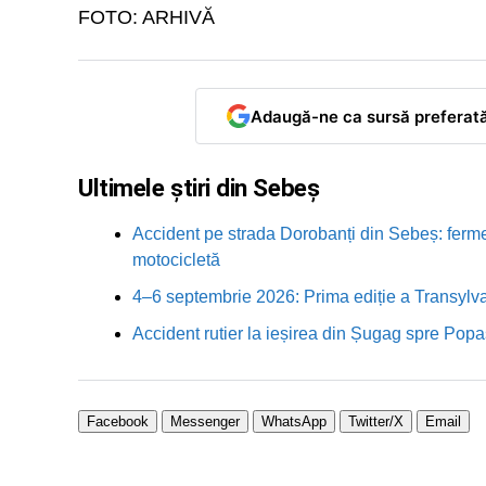
FOTO: ARHIVĂ
Adaugă-ne ca sursă preferat
Ultimele știri din Sebeș
Accident pe strada Dorobanți din Sebeș: fermei
motocicletă
4–6 septembrie 2026: Prima ediție a Transylva
Accident rutier la ieșirea din Șugag spre Popa
Facebook
Messenger
WhatsApp
Twitter/X
Email