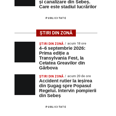
și canalizare din Sebeș.
Care este stadiul lucrărilor
PUBLICITATE
ȘTIRI DIN ZONĂ
acum 18 ore
ȘTIRI DIN ZONĂ
4–6 septembrie 2026:
Prima ediție a
Transylvania Fest, la
Cetatea Greavilor din
Gârbova
acum 20 de ore
ȘTIRI DIN ZONĂ
Accident rutier la ieșirea
din Șugag spre Popasul
Regelui. Intervin pompierii
din Sebeș
PUBLICITATE