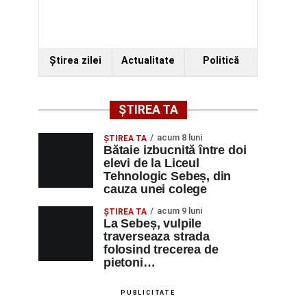
Ştirea zilei
Actualitate
Politică
ȘTIREA TA
acum 8 luni
ŞTIREA TA
Bătaie izbucnită între doi
elevi de la Liceul
Tehnologic Sebeș, din
cauza unei colege
acum 9 luni
ŞTIREA TA
La Sebeș, vulpile
traverseaza strada
folosind trecerea de
pietoni…
PUBLICITATE