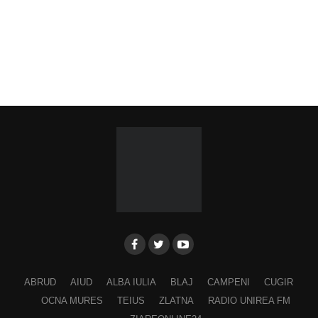
ABRUD
AIUD
ALBA IULIA
BLAJ
CAMPENI
CUGIR
OCNA MURES
TEIUS
ZLATNA
RADIO UNIREA FM