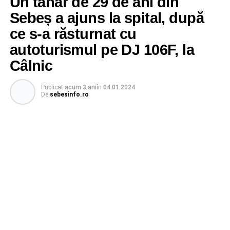
Un tânăr de 29 de ani din
Sebeș a ajuns la spital, după
ce s-a răsturnat cu
autoturismul pe DJ 106F, la
Câlnic
Publicat
acum 3 ani
în
04.01.2024
De
sebesinfo.ro