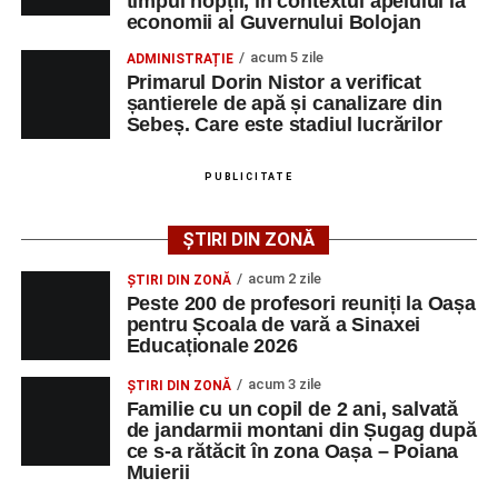
timpul nopții, în contextul apelului la
Duminică, 23 august 2026, Râpa Roșie găzduiește
economii al Guvernului Bolojan
cea de-a III-a ediție a concursului „CicloAventurier
de Sebeș”
acum 5 zile
ADMINISTRAȚIE
Primarul Dorin Nistor a verificat
Primul concert din cadrul String Symphonic Camp
șantierele de apă și canalizare din
2026 a adus emoție și aplauze la Sebeș
Sebeș. Care este stadiul lucrărilor
După mai multe zile de pregătire intensivă, participanții
au venit la Sebeș și au susținut un recital apreciat de
PUBLICITATE
public. Fiecare interpretare a evidențiat nivelul artistic al
tinerilor muzicieni și munca depusă în cadrul taberei, iar
ȘTIRI DIN ZONĂ
spectatorii au răsplătit prestațiile cu aplauze îndelungate.
acum 2 zile
ȘTIRI DIN ZONĂ
Peste 200 de profesori reuniți la Oașa
pentru Școala de vară a Sinaxei
Educaționale 2026
acum 3 zile
ȘTIRI DIN ZONĂ
Familie cu un copil de 2 ani, salvată
de jandarmii montani din Șugag după
ce s-a rătăcit în zona Oașa – Poiana
Muierii