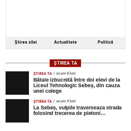
Organizatorii au transmis că recitalul de la Sebeș
reprezintă doar începutul unei serii de concerte care vor
Ştirea zilei
Actualitate
Politică
avea loc pe parcursul taberei, oferind comunității din
județul Alba ocazia de a descoperi tineri interpreți talentați
și de a lua parte la un veritabil schimb cultural prin
ȘTIREA TA
muzică.
acum 8 luni
ŞTIREA TA
Bătaie izbucnită între doi elevi de la
Liceul Tehnologic Sebeș, din cauza
unei colege
Adaugă-ne ca sursă preferată
acum 9 luni
ŞTIREA TA
La Sebeș, vulpile traverseaza strada
Urmărește-ne pe Google News
folosind trecerea de pietoni…
Ultimele știri din Sebeș