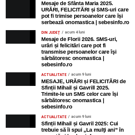
Mesaje de Sfânta Maria 2025.
URĂRI, FELICITĂRI și SMS-uri care
pot fi trimise persoanelor care își
serbează onomastica | sebesinfo.ro
acum 4 luni
DIN JUDEȚ
Mesaje de Florii 2026. SMS-uri,
urări și felicitări care pot fi
transmise persoanelor care îşi
sărbătoresc onomastica |
sebesinfo.ro
acum 9 luni
ACTUALITATE
MESAJE, URĂRI și FELICITĂRI de
Sfinții Mihail și Gavrill 2025.
Trimite-le un SMS celor care își
sărbătoresc onomastica |
sebesinfo.ro
acum 9 luni
ACTUALITATE
Sfinții Mihail și Gavril 2025: Cui
trebuie să îi spui „La mulţi ani” în