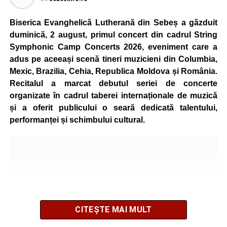
de vârstă, astfel încât competiția să fie accesibilă atât
celor aflați la început de drum, cât și celor cu experiență în
Biserica Evanghelică Lutherană din Sebeș a găzduit
mountain bike. La finalul întrecerii, cei mai bine clasați
duminică, 2 august, primul concert din cadrul String
concurenți vor fi recompensați cu premii în bani și premii
Symphonic Camp Concerts 2026, eveniment care a
oferite de partenerii evenimentului.
adus pe aceeași scenă tineri muzicieni din Columbia,
Mexic, Brazilia, Cehia, Republica Moldova și România.
Înaintea zilei de concurs, participanții își vor putea ridica
Recitalul a marcat debutul seriei de concerte
numerele de concurs, confirma înscrierile online sau se
organizate în cadrul taberei internaționale de muzică
vor putea înscrie direct la competiție în cadrul Punctului
și a oferit publicului o seară dedicată talentului,
Oficial de Înscrieri și Informații (Race Office), care va
performanței și schimbului cultural.
funcționa după următorul program:
• vineri, 21 august, între orele 17:00 și 20:00, în Piața
Primăriei Sebeș;
• sâmbătă, 22 august, între orele 10:00 și 20:00, pe platoul
Centrului Cultural „Lucian Blaga” Sebeș;
• sâmbătă, 22 august, între orele 17:00 și 20:00, la Râpa
Roșie, unde vor avea loc și antrenamente libere pe
CITEȘTE MAI MULT
traseul de concurs.