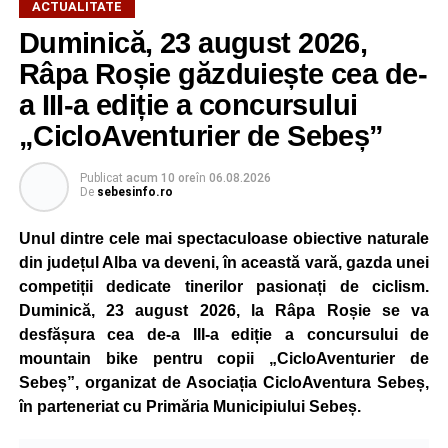
ACTUALITATE
Duminică, 23 august 2026,
Râpa Roșie găzduiește cea de-
a III-a ediție a concursului
„CicloAventurier de Sebeș”
Publicat
acum 10 ore
în
06.08.2026
De
sebesinfo.ro
Unul dintre cele mai spectaculoase obiective naturale
din județul Alba va deveni, în această vară, gazda unei
competiții dedicate tinerilor pasionați de ciclism.
Duminică, 23 august 2026, la Râpa Roșie se va
desfășura cea de-a III-a ediție a concursului de
mountain bike pentru copii „CicloAventurier de
Sebeș”, organizat de Asociația CicloAventura Sebeș,
în parteneriat cu Primăria Municipiului Sebeș.