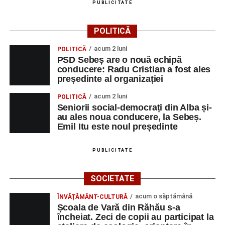
PUBLICITATE
Primăria Sebeș a decis să reducă intensitatea
iluminatului public pe timpul nopții, în contextul
POLITICĂ
apelului la economii al Guvernului Bolojan
acum 2 luni
POLITICĂ
Duminică, 23 august 2026, Râpa Roșie găzduiește
PSD Sebeș are o nouă echipă
cea de-a III-a ediție a concursului „CicloAventurier
conducere: Radu Cristian a fost ales
de Sebeș”
președinte al organizației
Primul concert din cadrul String Symphonic Camp
acum 2 luni
POLITICĂ
2026 a adus emoție și aplauze la Sebeș
Seniorii social-democrați din Alba și-
au ales noua conducere, la Sebeș.
Emil Itu este noul președinte
PUBLICITATE
SOCIETATE
acum o săptămână
ÎNVĂȚĂMÂNT-CULTURĂ
Școala de Vară din Răhău s-a
încheiat. Zeci de copii au participat la