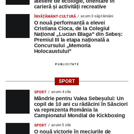
ateliere de ecologie, orientare în
carieră și activități recreative
acum 3 săptămâni
ÎNVĂȚĂMÂNT-CULTURĂ
O nouă performanță a elevei
Cristiana Cioca, de la Colegiul
Național „Lucian Blaga” din Sebeș:
Premiul III la etapa națională a
Concursului „Memoria
Holocaustului”
PUBLICITATE
SPORT
acum 4 zile
SPORT
Mândrie pentru Valea Sebeșului: Un
copil de 10 ani cu rădăcini în Săsciori
va reprezenta România la
Campionatul Mondial de Kickboxing
acum 5 zile
SPORT
O nouă victorie în meciurile de