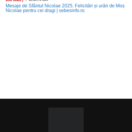
Mesaje de Sfântul Nicolae 2025. Felicitări și urări de Moș
Nicolae pentru cei dragi | sebesinfo.ro