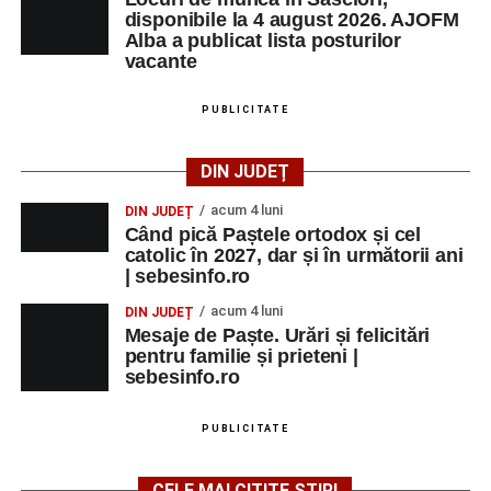
disponibile la 4 august 2026. AJOFM
Duminică, 23 august 2026, Râpa Roșie găzduiește
Alba a publicat lista posturilor
cea de-a III-a ediție a concursului „CicloAventurier
vacante
de Sebeș”
PUBLICITATE
Primul concert din cadrul String Symphonic Camp
2026 a adus emoție și aplauze la Sebeș
DIN JUDEȚ
acum 4 luni
DIN JUDEȚ
Când pică Paștele ortodox și cel
catolic în 2027, dar și în următorii ani
| sebesinfo.ro
acum 4 luni
DIN JUDEȚ
Mesaje de Paște. Urări și felicitări
pentru familie și prieteni |
sebesinfo.ro
PUBLICITATE
CELE MAI CITITE ȘTIRI