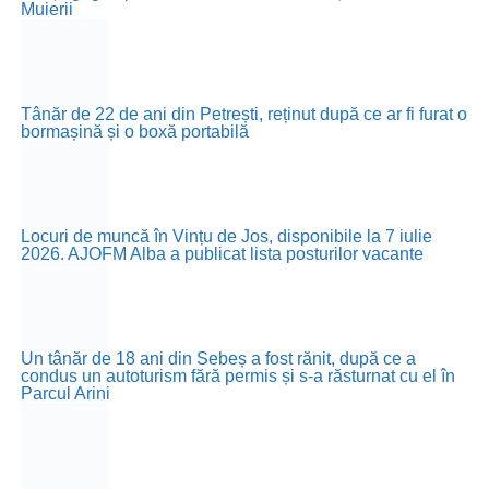
Muierii
Tânăr de 22 de ani din Petrești, reținut după ce ar fi furat o
bormașină și o boxă portabilă
Locuri de muncă în Vințu de Jos, disponibile la 7 iulie
2026. AJOFM Alba a publicat lista posturilor vacante
Un tânăr de 18 ani din Sebeș a fost rănit, după ce a
condus un autoturism fără permis și s-a răsturnat cu el în
Parcul Arini