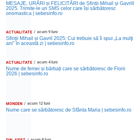
MESAJE, URĂRI și FELICITĂRI de Sfinții Mihail și Gavrill
2025. Trimite-le un SMS celor care își sărbătoresc
onomastica | sebesinfo.ro
acum 9 luni
ACTUALITATE
Sfinții Mihail și Gavril 2025: Cui trebuie să îi spui „La mulţi
ani” în această zi | sebesinfo.ro
acum 4 luni
ACTUALITATE
Nume de femei și bărbați care se sărbătoresc de Florii
2026 | sebesinfo.ro
acum 12 luni
MONDEN
Nume care se sărbătoresc de Sfânta Maria | sebesinfo.ro
acum 8 luni
DIN JUDEȚ