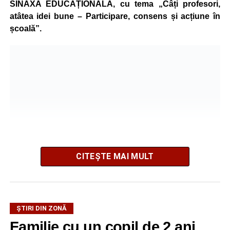
SINAXA EDUCAȚIONALĂ, cu tema „Câți profesori,
atâtea idei bune – Participare, consens și acțiune în
școală”.
CITEȘTE MAI MULT
La ediția din acest an au participat peste 200 de cadre
ȘTIRI DIN ZONĂ
didactice din întreaga țară. Printre participanți s-au aflat
Familie cu un copil de 2 ani,
profesori debutanți, profesori cu experiență, inspectori