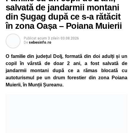
școlari, directori de școli, consilieri școlari, educatori și
salvată de jandarmii montani
învățători, reprezentând aproape toate disciplinele din
din Șugag după ce s-a rătăcit
sistemul de învățământ.
în zona Oașa – Poiana Muierii
Participare, consens și asumare în școală
Publicat
acum 3 zile
în
03.08.2026
De
sebesinfo.ro
Tema ediției din acest an a pornit de la convingerea că
școala românească dispune de una dintre cele mai
O familie din județul Dolj, formată din doi adulți și un
importante resurse: experiența profesorilor. Provocarea nu
copil în vârstă de doar 2 ani, a fost salvată de
este lipsa ideilor, ci identificarea unor contexte în care
jandarmii montani după ce a rămas blocată cu
acestea să poată fi ascultate, validate și transformate în
autoturismul pe un drum forestier din zona Poiana
proiecte comune.
Muierii, în Munții Șureanu.
Pe parcursul celor patru zile, participanții au analizat
procesele de luare a deciziilor, construirea consensului,
gestionarea situațiilor dificile din viața școlii și importanța
asumării responsabilității în actul educațional. Atelierele
interactive, studiile de caz, exercițiile de grup și jocurile
de rol au oferit profesorilor oportunitatea de a analiza