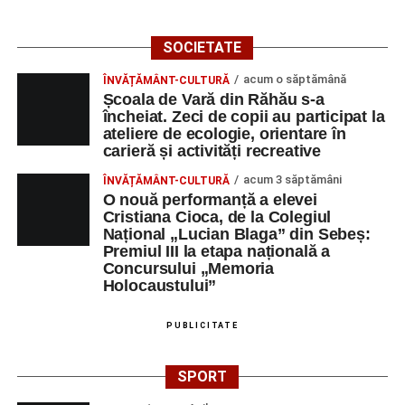
DULCE MULT ADUCE. De la elev până la părinte și mai
apoi în viața noastră, modul de adresare, tonul și gestica
SOCIETATE
sunt vitale.”
(Prof. Ciura Marinela)
acum o săptămână
ÎNVĂȚĂMÂNT-CULTURĂ
Privind spre ediția următoare
Școala de Vară din Răhău s-a
încheiat. Zeci de copii au participat la
În încheierea evenimentului, organizatorii au anunțat tema
ateliere de ecologie, orientare în
carieră și activități recreative
ediției din 2027, dedicată relației dintre caracter, valori și
educație. După trei ediții care au abordat comunicarea
acum 3 săptămâni
ÎNVĂȚĂMÂNT-CULTURĂ
didactică, dinamica diferențelor, participarea și luarea
O nouă performanță a elevei
Cristiana Cioca, de la Colegiul
deciziilor, comunitatea Sinaxa Educațională își propune
Național „Lucian Blaga” din Sebeș:
să revină la întrebările fundamentale despre valorile care
Premiul III la etapa națională a
stau la baza actului educațional și despre rolul
Concursului „Memoria
profesorului în formarea caracterului tinerilor.
Holocaustului”
Despre comunitatea Sinaxa Educațională
PUBLICITATE
Asociația
„Sinaxa Educațională”
este o comunitate de
SPORT
profesori, dedicată susținerii unei educații centrate pe