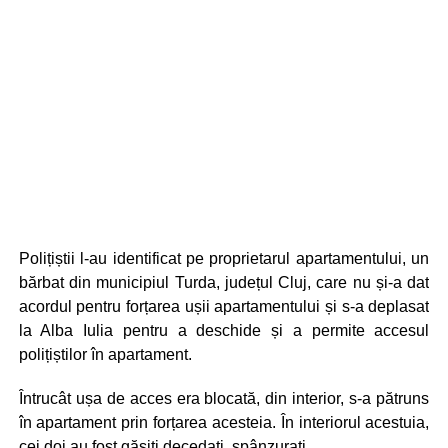
Polițiștii l-au identificat pe proprietarul apartamentului, un
bărbat din municipiul Turda, județul Cluj, care nu și-a dat
acordul pentru forțarea ușii apartamentului și s-a deplasat
la Alba Iulia pentru a deschide și a permite accesul
polițiștilor în apartament.
Întrucât ușa de acces era blocată, din interior, s-a pătruns
în apartament prin forțarea acesteia. În interiorul acestuia,
cei doi au fost găsiți decedați, spânzurați.