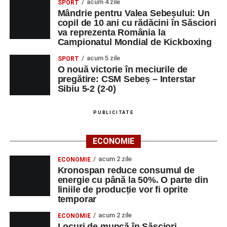
valorile creștin-ortodoxe și pe formarea caracterului
acum 4 zile
SPORT
Mândrie pentru Valea Sebeșului: Un
elevilor. Născută din experiența duhovnicească și
copil de 10 ani cu rădăcini în Săsciori
formativă a Mănăstirii Oașa, Sinaxa își propune să
va reprezenta România la
sprijine profesorii în regăsirea motivației interioare,
Campionatul Mondial de Kickboxing
oferindu-le nu doar instrumente metodice actuale, ci și
acum 5 zile
SPORT
contexte de sprijin reciproc, colaborare și reconectare la
O nouă victorie în meciurile de
vocația pedagogică autentică.
pregătire: CSM Sebeș – Interstar
Sibiu 5-2 (2-0)
PUBLICITATE
Adaugă-ne ca sursă preferată
ECONOMIE
Urmărește-ne pe Google News
acum 2 zile
ECONOMIE
Kronospan reduce consumul de
Ultimele știri din Sebeș
energie cu până la 50%. O parte din
liniile de producție vor fi oprite
Primăria Sebeș a decis să reducă intensitatea
temporar
iluminatului public pe timpul nopții, în contextul
acum 2 zile
ECONOMIE
apelului la economii al Guvernului Bolojan
Locuri de muncă în Săsciori,