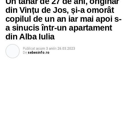
Un tânăr de 27 de ani, originar
din Vințu de Jos, și-a omorât
copilul de un an iar mai apoi s-
a sinucis într-un apartament
din Alba Iulia
Publicat
acum 3 ani
în
26.03.2023
De
sebesinfo.ro