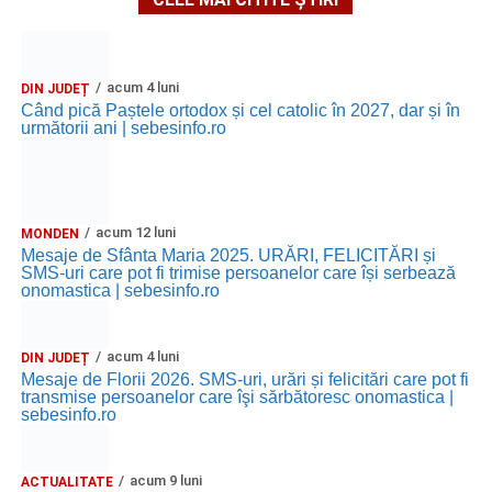
acum 4 luni
DIN JUDEȚ
Când pică Paștele ortodox și cel catolic în 2027, dar și în
următorii ani | sebesinfo.ro
acum 12 luni
MONDEN
Mesaje de Sfânta Maria 2025. URĂRI, FELICITĂRI și
SMS-uri care pot fi trimise persoanelor care își serbează
onomastica | sebesinfo.ro
acum 4 luni
DIN JUDEȚ
Mesaje de Florii 2026. SMS-uri, urări și felicitări care pot fi
transmise persoanelor care îşi sărbătoresc onomastica |
sebesinfo.ro
acum 9 luni
ACTUALITATE