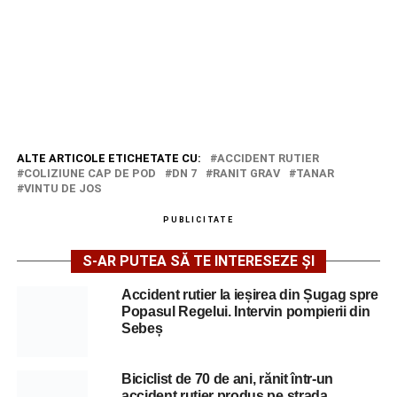
ALTE ARTICOLE ETICHETATE CU:
ACCIDENT RUTIER
COLIZIUNE CAP DE POD
DN 7
RANIT GRAV
TANAR
VINTU DE JOS
PUBLICITATE
S-AR PUTEA SĂ TE INTERESEZE ȘI
Accident rutier la ieșirea din Șugag spre
Popasul Regelui. Intervin pompierii din
Sebeș
Biciclist de 70 de ani, rănit într-un
accident rutier produs pe strada