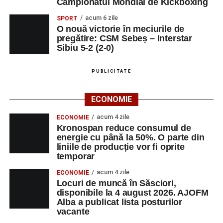
Campionatul Mondial de Kickboxing
acum 6 zile
SPORT
O nouă victorie în meciurile de
pregătire: CSM Sebeș – Interstar
Sibiu 5-2 (2-0)
PUBLICITATE
ECONOMIE
acum 4 zile
ECONOMIE
Kronospan reduce consumul de
energie cu până la 50%. O parte din
liniile de producție vor fi oprite
temporar
acum 4 zile
ECONOMIE
Locuri de muncă în Săsciori,
disponibile la 4 august 2026. AJOFM
Alba a publicat lista posturilor
vacante