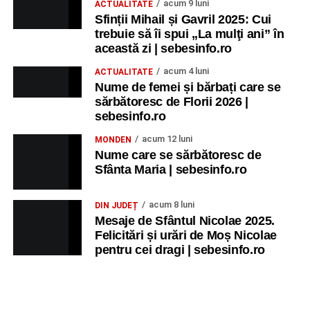
acum 9 luni
ACTUALITATE
Sfinții Mihail și Gavril 2025: Cui
trebuie să îi spui „La mulţi ani” în
această zi | sebesinfo.ro
acum 4 luni
ACTUALITATE
Nume de femei și bărbați care se
sărbătoresc de Florii 2026 |
sebesinfo.ro
acum 12 luni
MONDEN
Nume care se sărbătoresc de
Sfânta Maria | sebesinfo.ro
acum 8 luni
DIN JUDEȚ
Mesaje de Sfântul Nicolae 2025.
Felicitări și urări de Moș Nicolae
pentru cei dragi | sebesinfo.ro