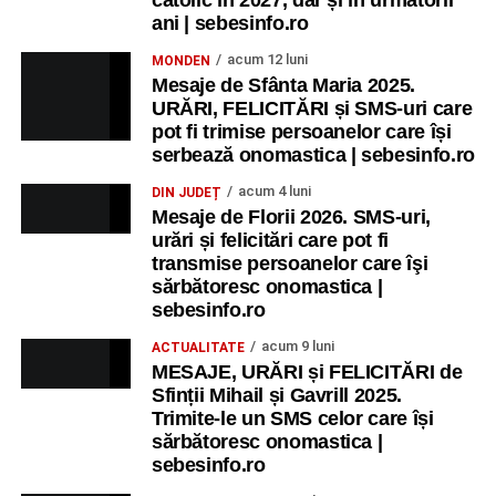
ani | sebesinfo.ro
acum 12 luni
MONDEN
Mesaje de Sfânta Maria 2025.
URĂRI, FELICITĂRI și SMS-uri care
pot fi trimise persoanelor care își
serbează onomastica | sebesinfo.ro
acum 4 luni
DIN JUDEȚ
Mesaje de Florii 2026. SMS-uri,
urări și felicitări care pot fi
transmise persoanelor care îşi
sărbătoresc onomastica |
sebesinfo.ro
acum 9 luni
ACTUALITATE
MESAJE, URĂRI și FELICITĂRI de
Sfinții Mihail și Gavrill 2025.
Trimite-le un SMS celor care își
sărbătoresc onomastica |
sebesinfo.ro