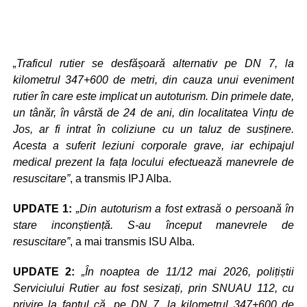
„Traficul rutier se desfășoară alternativ pe DN 7, la
kilometrul 347+600 de metri, din cauza unui eveniment
rutier în care este implicat un autoturism. Din primele date,
un tânăr, în vârstă de 24 de ani, din localitatea Vințu de
Jos, ar fi intrat în coliziune cu un taluz de susținere.
Acesta a suferit leziuni corporale grave, iar echipajul
medical prezent la fața locului efectuează manevrele de
resuscitare”
, a transmis IPJ Alba.
UPDATE 1:
„Din autoturism a fost extrasă o persoană în
stare inconștiență. S-au început manevrele de
resuscitare”
, a mai transmis ISU Alba.
UPDATE 2:
„În noaptea de 11/12 mai 2026, polițiștii
Serviciului Rutier au fost sesizați, prin SNUAU 112, cu
privire la faptul că, pe DN 7, la kilometrul 347+600 de