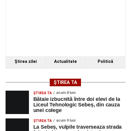
Ştirea zilei
Actualitate
Politică
ȘTIREA TA
acum 8 luni
ŞTIREA TA
Bătaie izbucnită între doi elevi de la
Liceul Tehnologic Sebeș, din cauza
unei colege
acum 9 luni
ŞTIREA TA
La Sebeș, vulpile traverseaza strada