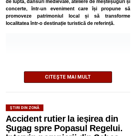
de luptă, dansuri medievale, ateliere de meșteșuguri și
concerte, într-un eveniment care își propune să
promoveze patrimoniul local și să transforme
localitatea într-o destinație turistică de referință.
CITEȘTE MAI MULT
ȘTIRI DIN ZONĂ
Festivalul este organizat de
Asociația AGORA – Născuți
Accident rutier la ieșirea din
Liberi
, în parteneriat cu
Primăria Comunei Gârbova
și
Șugag spre Popasul Regelui.
Ordinul Cetății Mühlbach
, iar accesul publicului va fi
gratuit pe întreaga durată a manifestării.