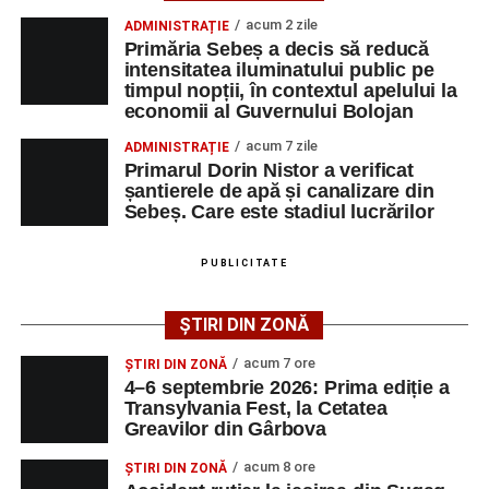
un reper pentru comunitate, pentru istoria locului și pentru
acum 2 zile
ADMINISTRAȚIE
4–6 septembrie 2026: Prima ediție a Transylvania
toți cei care cred că trecutul poate deveni motor de
Primăria Sebeș a decis să reducă
Fest, la Cetatea Greavilor din Gârbova
dezvoltare pentru prezent”
, a declarat Alexandru Radu,
intensitatea iluminatului public pe
timpul nopții, în contextul apelului la
președintele Asociației AGORA – Născuți Liberi.
Accident rutier la ieșirea din Șugag spre Popasul
economii al Guvernului Bolojan
Regelui. Intervin pompierii din Sebeș
Transylvania Fest va avea loc în perioada
4–6
acum 7 zile
ADMINISTRAȚIE
Biciclist de 70 de ani, rănit într-un accident rutier
septembrie 2026
, la
Cetatea Greavilor din Gârbova
.
Primarul Dorin Nistor a verificat
produs pe strada Dorobanți din Sebeș
șantierele de apă și canalizare din
Intrarea este liberă pe întreaga durată a evenimentului.
Sebeș. Care este stadiul lucrărilor
PUBLICITATE
Adaugă-ne ca sursă preferată
ȘTIRI DIN ZONĂ
Urmărește-ne pe Google News
acum 7 ore
ȘTIRI DIN ZONĂ
4–6 septembrie 2026: Prima ediție a
Transylvania Fest, la Cetatea
Ultimele știri din Sebeș
Greavilor din Gârbova
4–6 septembrie 2026: Prima ediție a Transylvania
acum 8 ore
ȘTIRI DIN ZONĂ
Fest, la Cetatea Greavilor din Gârbova