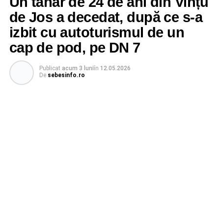
Un tânăr de 24 de ani din Vințu
de Jos a decedat, după ce s-a
izbit cu autoturismul de un
cap de pod, pe DN 7
Publicat
acum 3 luni
în
12.05.2026
De
sebesinfo.ro