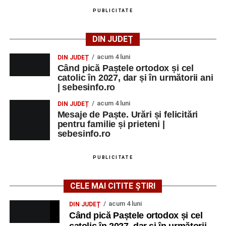
PUBLICITATE
DIN JUDEȚ
acum 4 luni
DIN JUDEȚ
Când pică Paștele ortodox și cel
catolic în 2027, dar și în următorii ani
| sebesinfo.ro
acum 4 luni
DIN JUDEȚ
Mesaje de Paște. Urări și felicitări
pentru familie și prieteni |
sebesinfo.ro
PUBLICITATE
CELE MAI CITITE ȘTIRI
acum 4 luni
DIN JUDEȚ
Când pică Paștele ortodox și cel
catolic în 2027, dar și în următorii