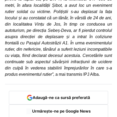
metri, în afara localității Șibot, a avut loc un eveniment
rutier soldat cu victime. Polițiștii s-au deplasat la fața
locului și au constatat că un tânăr, în vârstă de 24 de ani,
din localitatea Vințu de Jos, în timp ce conducea un
autoturism, pe direcția Sebeș-Deva, ar fi pierdut controlul
asupra direcției de deplasare și a intrat în coliziune
frontală cu Pasajul Autostrăzii A1. În urma evenimentului
rutier, din nefericire, tânărul a suferit leziuni incompatibile
cu viața, fiind declarat decesul acestuia. Cercetările sunt
continuate sub aspectul săvârșirii infracțiunii de ucidere
din culpă în vederea stabilirii împrejurărilor în care s-a
produs evenimentul rutier”,
a mai transmis IPJ Alba.
Adaugă-ne ca sursă preferată
Urmărește-ne pe Google News