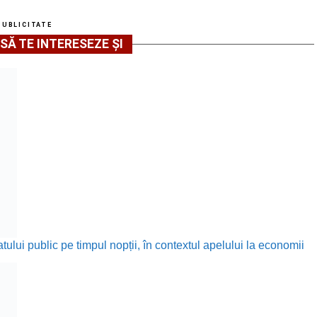
PUBLICITATE
SĂ TE INTERESEZE ȘI
ului public pe timpul nopții, în contextul apelului la economii