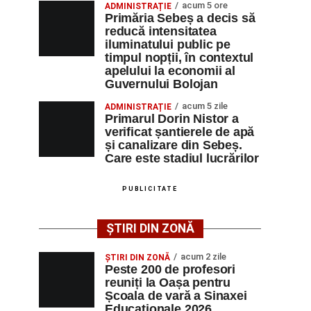
acum 5 ore
ADMINISTRAȚIE
Primăria Sebeș a decis să
reducă intensitatea
iluminatului public pe
timpul nopții, în contextul
apelului la economii al
Guvernului Bolojan
acum 5 zile
ADMINISTRAȚIE
Primarul Dorin Nistor a
verificat șantierele de apă
și canalizare din Sebeș.
Care este stadiul lucrărilor
PUBLICITATE
ȘTIRI DIN ZONĂ
acum 2 zile
ȘTIRI DIN ZONĂ
Peste 200 de profesori
reuniți la Oașa pentru
Școala de vară a Sinaxei
Educaționale 2026