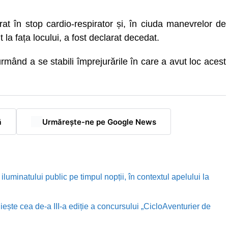
rat în stop cardio-respirator și, în ciuda manevrelor de
 la fața locului, a fost declarat decedat.
urmând a se stabili împrejurările în care a avut loc acest
ă
Urmărește-ne pe Google News
luminatului public pe timpul nopții, în contextul apelului la
te cea de-a III-a ediție a concursului „CicloAventurier de