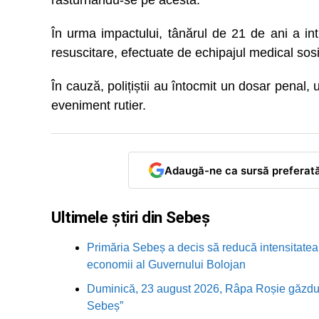
răsturnându-se pe acesta.
În urma impactului, tânărul de 21 de ani a int
resuscitare, efectuate de echipajul medical sosit
În cauză, polițiștii au întocmit un dosar penal, 
eveniment rutier.
Adaugă-ne ca sursă preferat
Ultimele știri din Sebeș
Primăria Sebeș a decis să reducă intensitatea i
economii al Guvernului Bolojan
Duminică, 23 august 2026, Râpa Roșie găzduieș
Sebeș”