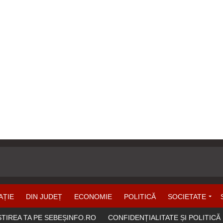
AȚIE
DIN JUDEȚ
ECONOMIE
POLITICĂ
SOCIETATE
ȘTIREA TA PE SEBEȘINFO.RO
CONFIDENȚIALITATE ȘI POLITICĂ