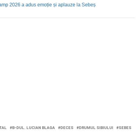
Camp 2026 a adus emoție și aplauze la Sebeș
TAL
B-DUL. LUCIAN BLAGA
DECES
DRUMUL SIBIULUI
SEBES