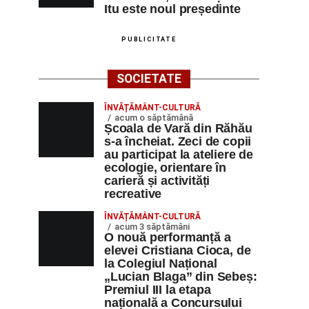
Itu este noul președinte
PUBLICITATE
SOCIETATE
ÎNVĂȚĂMÂNT-CULTURĂ
acum o săptămână
Școala de Vară din Răhău
s-a încheiat. Zeci de copii
au participat la ateliere de
ecologie, orientare în
carieră și activități
recreative
ÎNVĂȚĂMÂNT-CULTURĂ
acum 3 săptămâni
O nouă performanță a
elevei Cristiana Cioca, de
la Colegiul Național
„Lucian Blaga” din Sebeș:
Premiul III la etapa
națională a Concursului