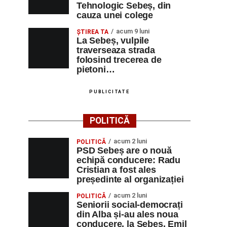
Tehnologic Sebeș, din
cauza unei colege
acum 9 luni
ŞTIREA TA
La Sebeș, vulpile
traverseaza strada
folosind trecerea de
pietoni…
PUBLICITATE
POLITICĂ
acum 2 luni
POLITICĂ
PSD Sebeș are o nouă
echipă conducere: Radu
Cristian a fost ales
președinte al organizației
acum 2 luni
POLITICĂ
Seniorii social-democrați
din Alba și-au ales noua
conducere, la Sebeș. Emil