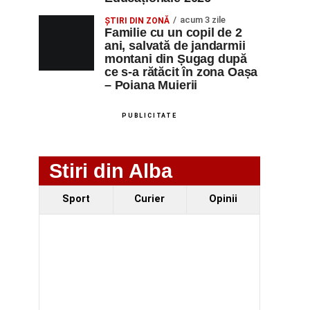
acum 3 zile
ȘTIRI DIN ZONĂ
Familie cu un copil de 2
ani, salvată de jandarmii
montani din Șugag după
ce s-a rătăcit în zona Oașa
– Poiana Muierii
PUBLICITATE
Stiri din Alba
Sport
Curier
Opinii