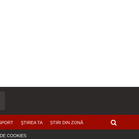
SPORT
ŞTIREA TA
ȘTIRI DIN ZONĂ
 DE COOKIES