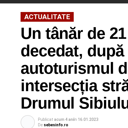
ACTUALITATE
Un tânăr de 21
decedat, după 
autoturismul d
intersecția str
Drumul Sibiulu
Publicat
acum 4 ani
în
16.01.2023
De
sebesinfo.ro