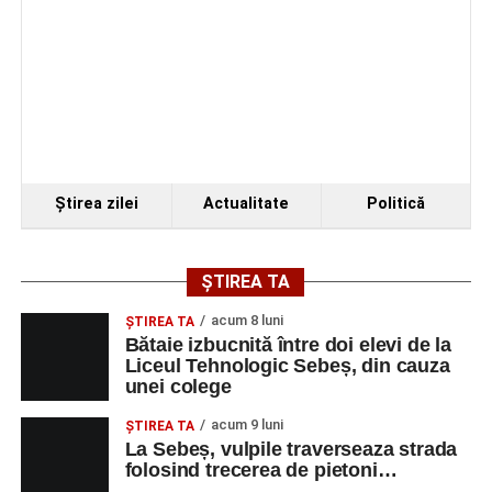
Ştirea zilei
Actualitate
Politică
ȘTIREA TA
acum 8 luni
ŞTIREA TA
Bătaie izbucnită între doi elevi de la
Liceul Tehnologic Sebeș, din cauza
unei colege
acum 9 luni
ŞTIREA TA
La Sebeș, vulpile traverseaza strada
folosind trecerea de pietoni…