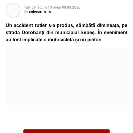
care traversa strada printr-un loc nepermis.
Publicat
acum 13 ore
în
08.08.2026
De
sebesinfo.ro
În urma impactului, femeia a suferit leziuni corporale
grave și a fost transportată la spital pentru acordarea de
Un accident rutier s-a produs, sâmbătă dimineața, pe
îngrijiri medicale de specialitate.
strada Dorobanți din municipiul Sebeș. În eveniment
au fost implicate o motocicletă și un pieton.
Motociclistul a fost testat cu aparatul etilotest, rezultatul
fiind negativ.
Polițiștii continuă cercetările pentru stabilirea tuturor
împrejurărilor în care s-a produs accidentul, în cadrul unui
dosar penal întocmit pentru săvârșirea infracțiunii de
vătămare corporală din culpă.
Adaugă-ne ca sursă preferată
Urmărește-ne pe Google News