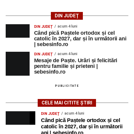
DIN JUDEȚ
acum 4 luni
DIN JUDEȚ
Când pică Paștele ortodox și cel
catolic în 2027, dar și în următorii ani
| sebesinfo.ro
acum 4 luni
DIN JUDEȚ
Mesaje de Paște. Urări și felicitări
pentru familie și prieteni |
sebesinfo.ro
PUBLICITATE
CELE MAI CITITE ȘTIRI
acum 4 luni
DIN JUDEȚ
Când pică Paștele ortodox și cel
catolic în 2027, dar și în următorii
ani | sebesinfo.ro