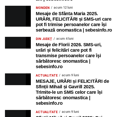
acum 12 luni
MONDEN
Mesaje de Sfânta Maria 2025.
URĂRI, FELICITĂRI și SMS-uri care
pot fi trimise persoanelor care își
serbează onomastica | sebesinfo.ro
acum 4 luni
DIN JUDEȚ
Mesaje de Florii 2026. SMS-uri,
urări și felicitări care pot fi
transmise persoanelor care îşi
sărbătoresc onomastica |
sebesinfo.ro
acum 9 luni
ACTUALITATE
MESAJE, URĂRI și FELICITĂRI de
Sfinții Mihail și Gavrill 2025.
Trimite-le un SMS celor care își
sărbătoresc onomastica |
sebesinfo.ro
acum 9 luni
ACTUALITATE