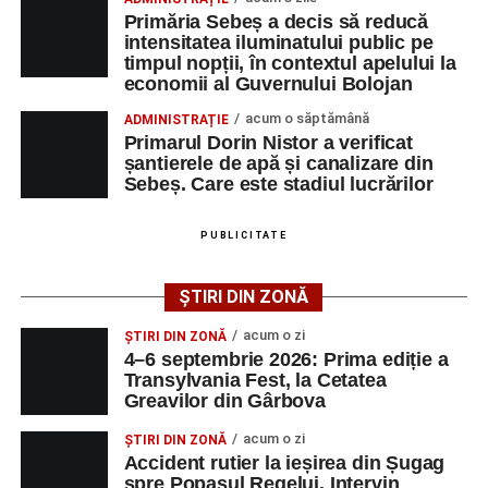
Primăria Sebeș a decis să reducă
intensitatea iluminatului public pe
timpul nopții, în contextul apelului la
Adaugă-ne ca sursă preferată
economii al Guvernului Bolojan
acum o săptămână
ADMINISTRAȚIE
Urmărește-ne pe Google News
Primarul Dorin Nistor a verificat
șantierele de apă și canalizare din
Sebeș. Care este stadiul lucrărilor
Ultimele știri din Sebeș
Femeie de 66 de ani, transportată în stare gravă la
PUBLICITATE
spital după ce a fost lovită de o motocicletă pe
strada Dorobanți din Sebeș
ȘTIRI DIN ZONĂ
Accident pe strada Dorobanți din Sebeș: fermeie
acum o zi
ȘTIRI DIN ZONĂ
de 66 de ani rănită grav, după ce a fost lovită de o
4–6 septembrie 2026: Prima ediție a
motocicletă
Transylvania Fest, la Cetatea
Greavilor din Gârbova
4–6 septembrie 2026: Prima ediție a Transylvania
Fest, la Cetatea Greavilor din Gârbova
acum o zi
ȘTIRI DIN ZONĂ
Accident rutier la ieșirea din Șugag
spre Popasul Regelui. Intervin