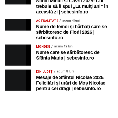
Sfinții Mihail și Gavril 2025: Cui
trebuie să îi spui „La mulţi ani” în
această zi | sebesinfo.ro
acum 4 luni
ACTUALITATE
Nume de femei și bărbați care se
sărbătoresc de Florii 2026 |
sebesinfo.ro
acum 12 luni
MONDEN
Nume care se sărbătoresc de
Sfânta Maria | sebesinfo.ro
acum 8 luni
DIN JUDEȚ
Mesaje de Sfântul Nicolae 2025.
Felicitări și urări de Moș Nicolae
pentru cei dragi | sebesinfo.ro