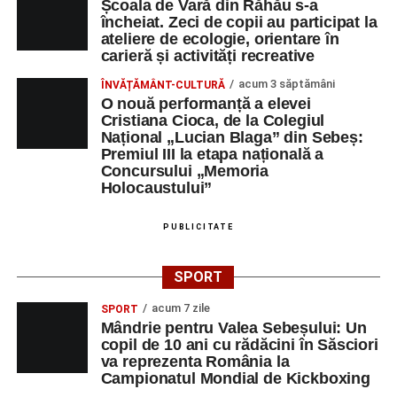
Școala de Vară din Răhău s-a
încheiat. Zeci de copii au participat la
ateliere de ecologie, orientare în
carieră și activități recreative
acum 3 săptămâni
ÎNVĂȚĂMÂNT-CULTURĂ
O nouă performanță a elevei
Cristiana Cioca, de la Colegiul
Național „Lucian Blaga” din Sebeș:
Premiul III la etapa națională a
Concursului „Memoria
Holocaustului”
PUBLICITATE
SPORT
acum 7 zile
SPORT
Mândrie pentru Valea Sebeșului: Un
copil de 10 ani cu rădăcini în Săsciori
va reprezenta România la
Campionatul Mondial de Kickboxing