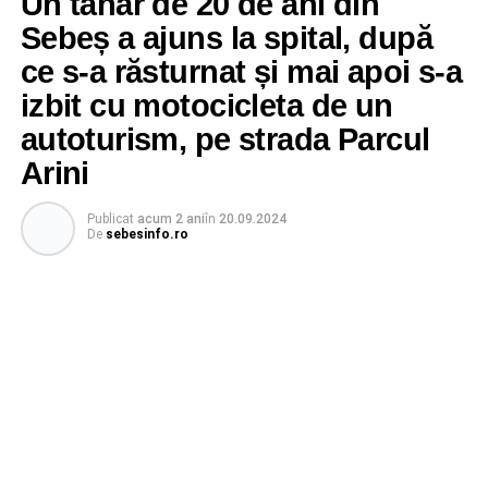
Un tânăr de 20 de ani din
Sebeș a ajuns la spital, după
ce s-a răsturnat și mai apoi s-a
izbit cu motocicleta de un
autoturism, pe strada Parcul
Arini
Publicat
acum 2 ani
în
20.09.2024
De
sebesinfo.ro