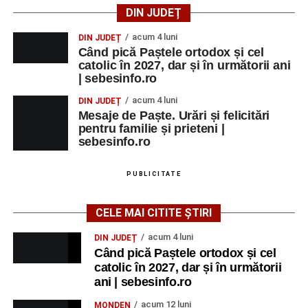
DIN JUDEȚ
acum 4 luni
DIN JUDEȚ
Când pică Paștele ortodox și cel
catolic în 2027, dar și în următorii ani
| sebesinfo.ro
acum 4 luni
DIN JUDEȚ
Mesaje de Paște. Urări și felicitări
pentru familie și prieteni |
sebesinfo.ro
PUBLICITATE
CELE MAI CITITE ȘTIRI
acum 4 luni
DIN JUDEȚ
Când pică Paștele ortodox și cel
catolic în 2027, dar și în următorii
ani | sebesinfo.ro
acum 12 luni
MONDEN