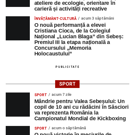
ateliere de ecologie, orientare în
carieră și activități recreative
acum 3 săptămâni
ÎNVĂȚĂMÂNT-CULTURĂ
O nouă performanță a elevei
Cristiana Cioca, de la Colegiul
Național „Lucian Blaga” din Sebeș:
Premiul III la etapa națională a
Concursului „Memoria
Holocaustului”
PUBLICITATE
SPORT
acum 7 zile
SPORT
Mândrie pentru Valea Sebeșului: Un
copil de 10 ani cu rădăcini în Săsciori
va reprezenta România la
Campionatul Mondial de Kickboxing
acum o săptămână
SPORT
O nouă victorie în meciurile de