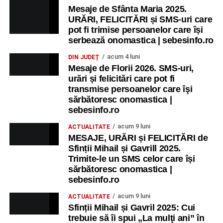
Mesaje de Sfânta Maria 2025.
URĂRI, FELICITĂRI și SMS-uri care
pot fi trimise persoanelor care își
serbează onomastica | sebesinfo.ro
acum 4 luni
DIN JUDEȚ
Mesaje de Florii 2026. SMS-uri,
urări și felicitări care pot fi
transmise persoanelor care îşi
sărbătoresc onomastica |
sebesinfo.ro
acum 9 luni
ACTUALITATE
MESAJE, URĂRI și FELICITĂRI de
Sfinții Mihail și Gavrill 2025.
Trimite-le un SMS celor care își
sărbătoresc onomastica |
sebesinfo.ro
acum 9 luni
ACTUALITATE
Sfinții Mihail și Gavril 2025: Cui
trebuie să îi spui „La mulţi ani” în