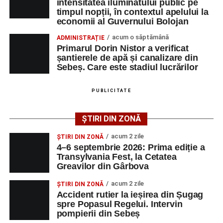
intensitatea iluminatului public pe
timpul nopții, în contextul apelului la
Adaugă-ne ca sursă preferată
economii al Guvernului Bolojan
acum o săptămână
ADMINISTRAȚIE
Urmărește-ne pe Google News
Primarul Dorin Nistor a verificat
șantierele de apă și canalizare din
Sebeș. Care este stadiul lucrărilor
Ultimele știri din Sebeș
Femeie de 66 de ani, transportată în stare gravă la
PUBLICITATE
spital după ce a fost lovită de o motocicletă pe
strada Dorobanți din Sebeș
ȘTIRI DIN ZONĂ
Accident pe strada Dorobanți din Sebeș: fermeie
acum 2 zile
ȘTIRI DIN ZONĂ
de 66 de ani rănită grav, după ce a fost lovită de o
4–6 septembrie 2026: Prima ediție a
motocicletă
Transylvania Fest, la Cetatea
Greavilor din Gârbova
4–6 septembrie 2026: Prima ediție a Transylvania
Fest, la Cetatea Greavilor din Gârbova
acum 2 zile
ȘTIRI DIN ZONĂ
Accident rutier la ieșirea din Șugag
spre Popasul Regelui. Intervin
pompierii din Sebeș