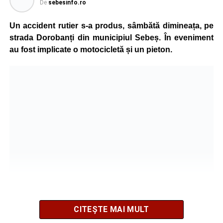
De
sebesinfo.ro
În urma impactului, femeia a suferit leziuni corporale
grave și a fost transportată la spital pentru acordarea de
Un accident rutier s-a produs, sâmbătă dimineața, pe
îngrijiri medicale de specialitate.
strada Dorobanți din municipiul Sebeș. În eveniment
au fost implicate o motocicletă și un pieton.
Motociclistul a fost testat cu aparatul etilotest, rezultatul
fiind negativ.
Polițiștii continuă cercetările pentru stabilirea tuturor
împrejurărilor în care s-a produs accidentul, în cadrul unui
dosar penal întocmit pentru săvârșirea infracțiunii de
vătămare corporală din culpă.
Adaugă-ne ca sursă preferată
Urmărește-ne pe Google News
CITEȘTE MAI MULT
Potrivit informațiilor transmise de pompieri, o femeie de 66