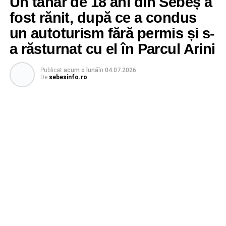
Un tânăr de 18 ani din Sebeș a
fost rănit, după ce a condus
un autoturism fără permis și s-
a răsturnat cu el în Parcul Arini
Publicat
acum o lună
în
04.07.2026
De
sebesinfo.ro