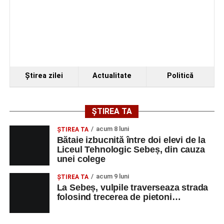
Ştirea zilei
Actualitate
Politică
ȘTIREA TA
acum 8 luni
ŞTIREA TA
Bătaie izbucnită între doi elevi de la
Liceul Tehnologic Sebeș, din cauza
unei colege
acum 9 luni
ŞTIREA TA
La Sebeș, vulpile traverseaza strada
folosind trecerea de pietoni…