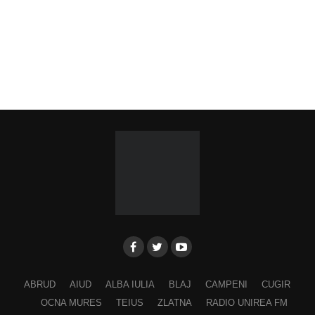
ABRUD
AIUD
ALBA IULIA
BLAJ
CAMPENI
CUGIR
OCNA MURES
TEIUS
ZLATNA
RADIO UNIREA FM