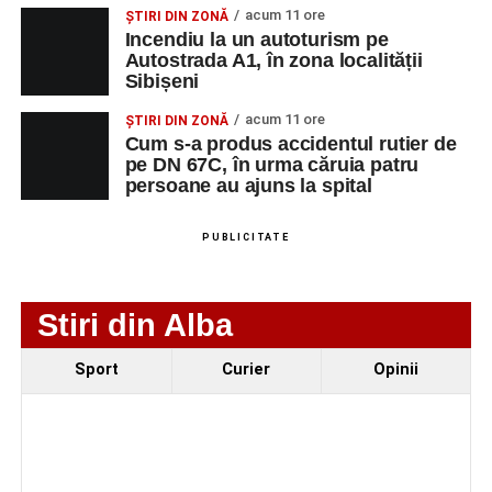
acum 11 ore
ȘTIRI DIN ZONĂ
Incendiu la un autoturism pe
Autostrada A1, în zona localității
Adaugă-ne ca sursă preferată
Sibișeni
acum 11 ore
ȘTIRI DIN ZONĂ
Urmărește-ne pe Google News
Cum s-a produs accidentul rutier de
pe DN 67C, în urma căruia patru
persoane au ajuns la spital
Ultimele știri din Sebeș
Minoră din Sebeș, urmărită și amenințată de un
PUBLICITATE
bărbat căsătorit. Instanța a emis un ordin de
protecție pentru 12 luni
Stiri din Alba
Incendiu la un autoturism pe Autostrada A1, în zona
localității Sibișeni
Sport
Curier
Opinii
Școala de Fotbal Valea Frumoasei își întărește
lotul pentru noul sezon. Trei achiziții și performanțe
importante la nivel juvenil