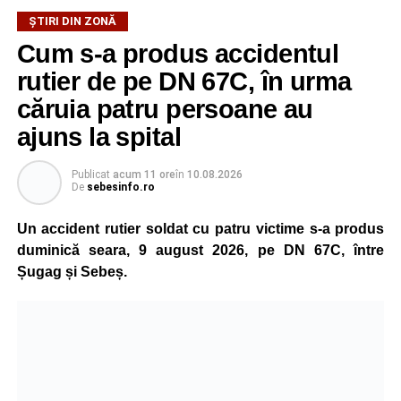
incendiului. Deocamdată, nu au fost comunicate informații
ȘTIRI DIN ZONĂ
privind existența unor victime sau cauza izbucnirii focului.
Cum s-a produs accidentul
rutier de pe DN 67C, în urma
căruia patru persoane au
Adaugă-ne ca sursă preferată
ajuns la spital
Urmărește-ne pe Google News
Publicat
acum 11 ore
în
10.08.2026
De
sebesinfo.ro
Ultimele știri din Sebeș
Un accident rutier soldat cu patru victime s-a produs
Minoră din Sebeș, urmărită și amenințată de un
duminică seara, 9 august 2026, pe DN 67C, între
bărbat căsătorit. Instanța a emis un ordin de
Șugag și Sebeș.
protecție pentru 12 luni
Incendiu la un autoturism pe Autostrada A1, în zona
localității Sibișeni
Școala de Fotbal Valea Frumoasei își întărește
lotul pentru noul sezon. Trei achiziții și performanțe