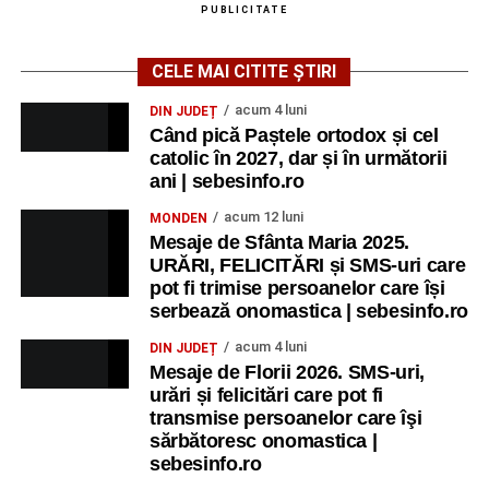
PUBLICITATE
CELE MAI CITITE ȘTIRI
acum 4 luni
DIN JUDEȚ
Când pică Paștele ortodox și cel
catolic în 2027, dar și în următorii
ani | sebesinfo.ro
acum 12 luni
MONDEN
Mesaje de Sfânta Maria 2025.
URĂRI, FELICITĂRI și SMS-uri care
pot fi trimise persoanelor care își
serbează onomastica | sebesinfo.ro
acum 4 luni
DIN JUDEȚ
Mesaje de Florii 2026. SMS-uri,
urări și felicitări care pot fi
transmise persoanelor care îşi
sărbătoresc onomastica |
sebesinfo.ro