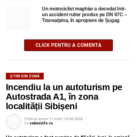
Un motociclist maghiar a decedat într-
un accident rutier produs pe DN 67C –
Transalpina, în apropiere de Șugag
CLICK PENTRU A COMENTA
ȘTIRI DIN ZONĂ
Incendiu la un autoturism pe
Autostrada A1, în zona
localității Sibișeni
Publicat
acum 11 ore
în
10.08.2026
De
sebesinfo.ro