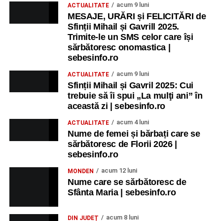
acum 9 luni
ACTUALITATE
MESAJE, URĂRI și FELICITĂRI de
Sfinții Mihail și Gavrill 2025.
Trimite-le un SMS celor care își
sărbătoresc onomastica |
sebesinfo.ro
acum 9 luni
ACTUALITATE
Sfinții Mihail și Gavril 2025: Cui
trebuie să îi spui „La mulţi ani” în
această zi | sebesinfo.ro
acum 4 luni
ACTUALITATE
Nume de femei și bărbați care se
sărbătoresc de Florii 2026 |
sebesinfo.ro
acum 12 luni
MONDEN
Nume care se sărbătoresc de
Sfânta Maria | sebesinfo.ro
acum 8 luni
DIN JUDEȚ