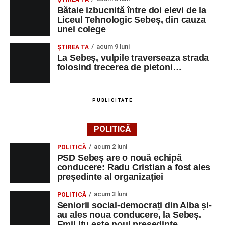
Bătaie izbucnită între doi elevi de la
Liceul Tehnologic Sebeș, din cauza
unei colege
acum 9 luni
ŞTIREA TA
La Sebeș, vulpile traverseaza strada
folosind trecerea de pietoni…
PUBLICITATE
POLITICĂ
acum 2 luni
POLITICĂ
PSD Sebeș are o nouă echipă
conducere: Radu Cristian a fost ales
președinte al organizației
acum 3 luni
POLITICĂ
Seniorii social-democrați din Alba și-
au ales noua conducere, la Sebeș.
Emil Itu este noul președinte