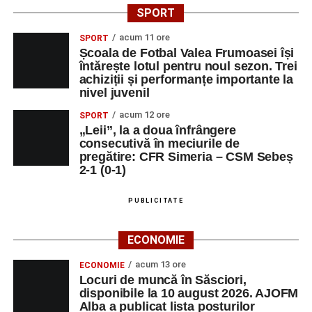
SPORT
acum 11 ore
SPORT
Școala de Fotbal Valea Frumoasei își
întărește lotul pentru noul sezon. Trei
achiziții și performanțe importante la
nivel juvenil
acum 12 ore
SPORT
„Leii”, la a doua înfrângere
consecutivă în meciurile de
pregătire: CFR Simeria – CSM Sebeș
2-1 (0-1)
PUBLICITATE
ECONOMIE
acum 13 ore
ECONOMIE
Locuri de muncă în Săsciori,
disponibile la 10 august 2026. AJOFM
Alba a publicat lista posturilor