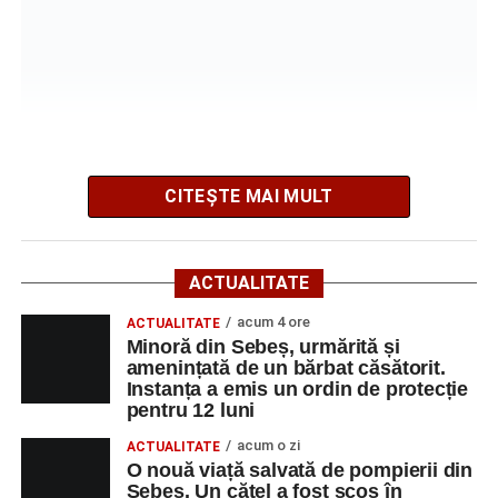
importante la nivel juvenil
CITEȘTE MAI MULT
Poliția Municipiului Sebeș a fost sesizată, prin SNUAU
112, în jurul orei 20:41, cu privire la producerea
evenimentului rutier.
ACTUALITATE
Din primele cercetări efectuate la fața locului, polițiștii au
acum 4 ore
ACTUALITATE
stabilit că o femeie de 29 de ani, din municipiul Sebeș,
Minoră din Sebeș, urmărită și
amenințată de un bărbat căsătorit.
care conducea un autoturism pe direcția Șugag – Sebeș,
Instanța a emis un ordin de protecție
a intrat în coliziune cu un alt autoturism, condus
pentru 12 luni
regulamentar din sens opus, respectiv Sebeș – Șugag, de
acum o zi
ACTUALITATE
un bărbat de 62 de ani, din orașul Petrila, județul
O nouă viață salvată de pompierii din
Hunedoara.
Sebeș. Un cățel a fost scos în