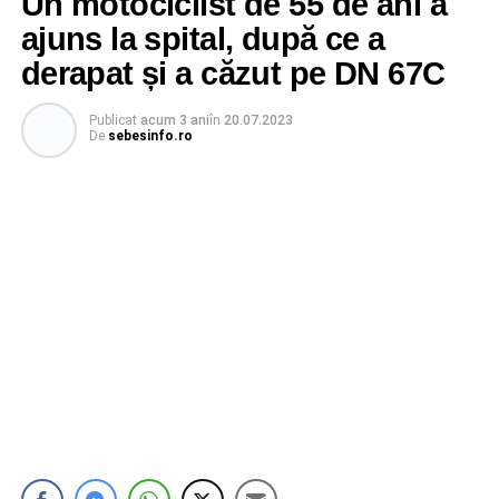
Un motociclist de 55 de ani a
ajuns la spital, după ce a
derapat și a căzut pe DN 67C
Publicat
acum 3 ani
în
20.07.2023
De
sebesinfo.ro