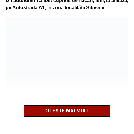
Un autoturism a fost cuprins de flăcări, luni, la amiază,
pe Autostrada A1, în zona localității Sibișeni.
La fața locului intervine Detașamentul de Pompieri
CITEȘTE MAI MULT
Sebeș, cu o autospecială de stingere cu apă și spumă.
Pompierii acționează pentru localizarea și lichidarea