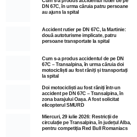
Cum s-a produs accidentul rutier de pe
DN 67C, în urma căruia patru persoane
au ajuns la spital
Accident rutier pe DN 67C, la Martinie:
două autoturisme implicate, patru
persoane transportate la spital
Cum s-a produs accidentul de pe DN
67C – Transalpina, în urma căruia doi
motocicliști au fost răniți și transportați
la spital
Doi motocicliști au fost răniți într-un
accident pe DN 67C – Transalpina, în
zona barajului Oașa. A fost solicitat
elicopterul SMURD
Miercuri, 29 iulie 2026: Restricții de
circulație pe Transalpina, în județul Alba,
pentru competiția Red Bull Romaniacs