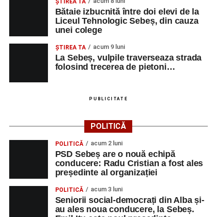
acum 8 luni
ŞTIREA TA
Bătaie izbucnită între doi elevi de la
Liceul Tehnologic Sebeș, din cauza
unei colege
acum 9 luni
ŞTIREA TA
La Sebeș, vulpile traverseaza strada
folosind trecerea de pietoni…
PUBLICITATE
POLITICĂ
acum 2 luni
POLITICĂ
PSD Sebeș are o nouă echipă
conducere: Radu Cristian a fost ales
președinte al organizației
acum 3 luni
POLITICĂ
Seniorii social-democrați din Alba și-
au ales noua conducere, la Sebeș.