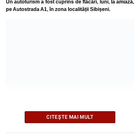
Un autoturism a fost cuprins de flăcări, luni, la amiază,
pe Autostrada A1, în zona localității Sibișeni.
La fața locului intervine Detașamentul de Pompieri
CITEȘTE MAI MULT
Sebeș, cu o autospecială de stingere cu apă și spumă.
Pompierii acționează pentru localizarea și lichidarea