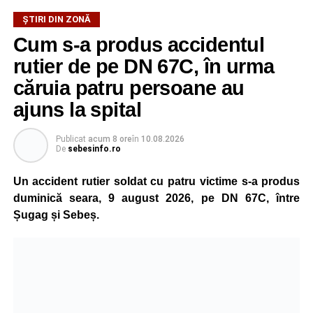
incendiului. Deocamdată, nu au fost comunicate informații
ȘTIRI DIN ZONĂ
privind existența unor victime sau cauza izbucnirii focului.
Cum s-a produs accidentul
rutier de pe DN 67C, în urma
căruia patru persoane au
Adaugă-ne ca sursă preferată
ajuns la spital
Urmărește-ne pe Google News
Publicat
acum 8 ore
în
10.08.2026
De
sebesinfo.ro
Ultimele știri din Sebeș
Un accident rutier soldat cu patru victime s-a produs
Minoră din Sebeș, urmărită și amenințată de un
duminică seara, 9 august 2026, pe DN 67C, între
bărbat căsătorit. Instanța a emis un ordin de
Șugag și Sebeș.
protecție pentru 12 luni
Incendiu la un autoturism pe Autostrada A1, în zona
localității Sibișeni
Școala de Fotbal Valea Frumoasei își întărește
lotul pentru noul sezon. Trei achiziții și performanțe