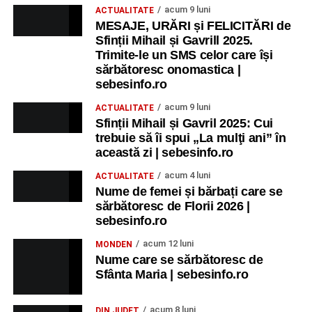
acum 9 luni
ACTUALITATE
MESAJE, URĂRI și FELICITĂRI de
Sfinții Mihail și Gavrill 2025.
Trimite-le un SMS celor care își
sărbătoresc onomastica |
sebesinfo.ro
acum 9 luni
ACTUALITATE
Sfinții Mihail și Gavril 2025: Cui
trebuie să îi spui „La mulţi ani” în
această zi | sebesinfo.ro
acum 4 luni
ACTUALITATE
Nume de femei și bărbați care se
sărbătoresc de Florii 2026 |
sebesinfo.ro
acum 12 luni
MONDEN
Nume care se sărbătoresc de
Sfânta Maria | sebesinfo.ro
acum 8 luni
DIN JUDEȚ