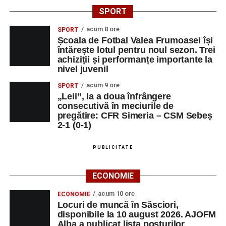
SPORT
acum 8 ore
SPORT
Școala de Fotbal Valea Frumoasei își
întărește lotul pentru noul sezon. Trei
achiziții și performanțe importante la
nivel juvenil
acum 9 ore
SPORT
„Leii”, la a doua înfrângere
consecutivă în meciurile de
pregătire: CFR Simeria – CSM Sebeș
2-1 (0-1)
PUBLICITATE
ECONOMIE
acum 10 ore
ECONOMIE
Locuri de muncă în Săsciori,
disponibile la 10 august 2026. AJOFM
Alba a publicat lista posturilor