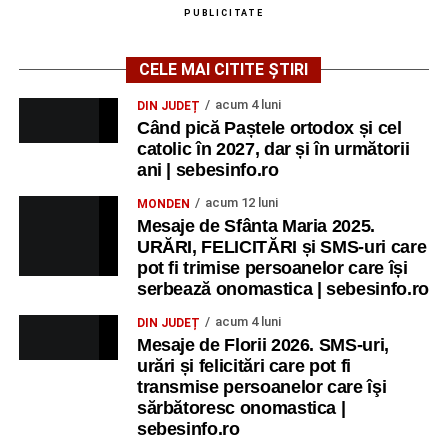
PUBLICITATE
CELE MAI CITITE ȘTIRI
acum 4 luni
DIN JUDEȚ
Când pică Paștele ortodox și cel
catolic în 2027, dar și în următorii
ani | sebesinfo.ro
acum 12 luni
MONDEN
Mesaje de Sfânta Maria 2025.
URĂRI, FELICITĂRI și SMS-uri care
pot fi trimise persoanelor care își
serbează onomastica | sebesinfo.ro
acum 4 luni
DIN JUDEȚ
Mesaje de Florii 2026. SMS-uri,
urări și felicitări care pot fi
transmise persoanelor care îşi
sărbătoresc onomastica |
sebesinfo.ro