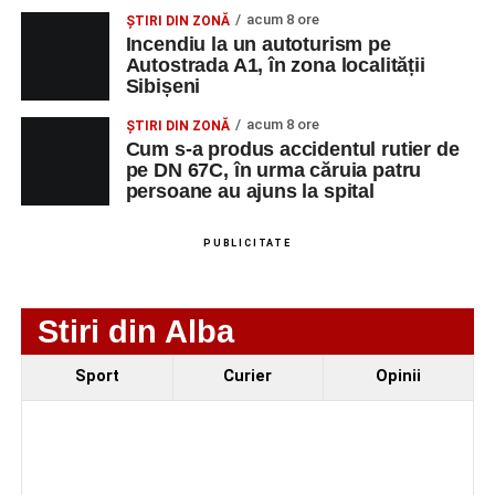
acum 8 ore
ȘTIRI DIN ZONĂ
Incendiu la un autoturism pe
Autostrada A1, în zona localității
Adaugă-ne ca sursă preferată
Sibișeni
acum 8 ore
ȘTIRI DIN ZONĂ
Urmărește-ne pe Google News
Cum s-a produs accidentul rutier de
pe DN 67C, în urma căruia patru
persoane au ajuns la spital
Ultimele știri din Sebeș
Minoră din Sebeș, urmărită și amenințată de un
PUBLICITATE
bărbat căsătorit. Instanța a emis un ordin de
protecție pentru 12 luni
Stiri din Alba
Incendiu la un autoturism pe Autostrada A1, în zona
localității Sibișeni
Sport
Curier
Opinii
Școala de Fotbal Valea Frumoasei își întărește
lotul pentru noul sezon. Trei achiziții și performanțe
importante la nivel juvenil