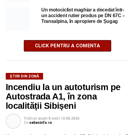
Un motociclist maghiar a decedat într-
un accident rutier produs pe DN 67C –
Transalpina, în apropiere de Șugag
CLICK PENTRU A COMENTA
ȘTIRI DIN ZONĂ
Incendiu la un autoturism pe
Autostrada A1, în zona
localității Sibișeni
Publicat
acum 8 ore
în
10.08.2026
De
sebesinfo.ro