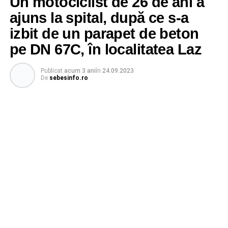
Un motociclist de 26 de ani a
ajuns la spital, după ce s-a
izbit de un parapet de beton
pe DN 67C, în localitatea Laz
Publicat
acum 3 ani
în
24.09.2023
De
sebesinfo.ro