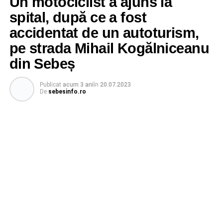
Un motociclist a ajuns la
spital, după ce a fost
accidentat de un autoturism,
pe strada Mihail Kogălniceanu
din Sebeș
Publicat
acum 3 ani
în
20.07.2023
De
sebesinfo.ro