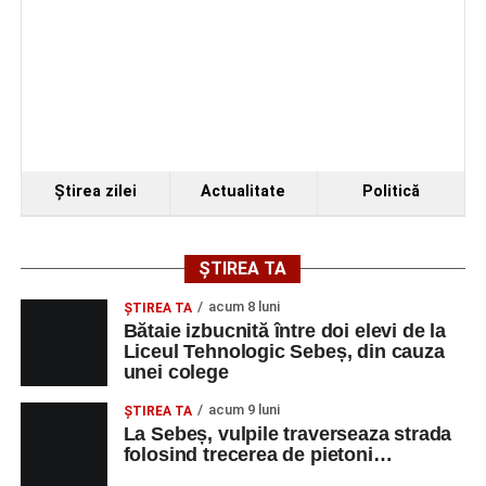
Ştirea zilei
Actualitate
Politică
ȘTIREA TA
acum 8 luni
ŞTIREA TA
Bătaie izbucnită între doi elevi de la
Liceul Tehnologic Sebeș, din cauza
unei colege
acum 9 luni
ŞTIREA TA
La Sebeș, vulpile traverseaza strada
folosind trecerea de pietoni…