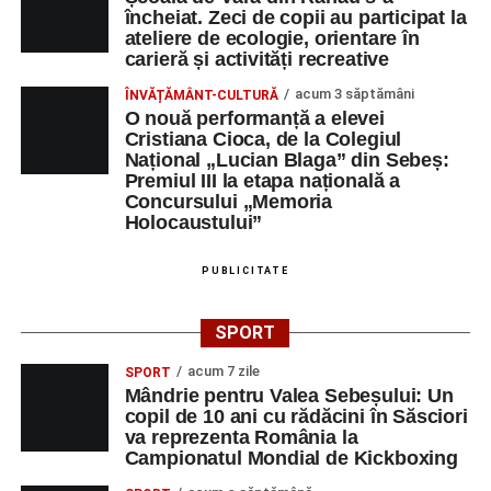
încheiat. Zeci de copii au participat la
ateliere de ecologie, orientare în
carieră și activități recreative
acum 3 săptămâni
ÎNVĂȚĂMÂNT-CULTURĂ
O nouă performanță a elevei
Cristiana Cioca, de la Colegiul
Național „Lucian Blaga” din Sebeș:
Premiul III la etapa națională a
Concursului „Memoria
Holocaustului”
PUBLICITATE
SPORT
acum 7 zile
SPORT
Mândrie pentru Valea Sebeșului: Un
copil de 10 ani cu rădăcini în Săsciori
va reprezenta România la
Campionatul Mondial de Kickboxing