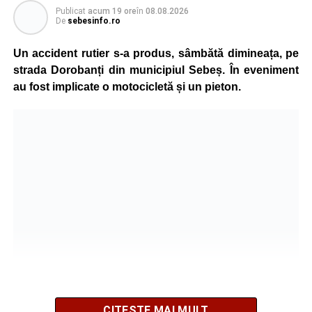
Publicat
acum 19 ore
în
08.08.2026
De
sebesinfo.ro
În urma impactului, femeia a suferit leziuni corporale
grave și a fost transportată la spital pentru acordarea de
Un accident rutier s-a produs, sâmbătă dimineața, pe
îngrijiri medicale de specialitate.
strada Dorobanți din municipiul Sebeș. În eveniment
au fost implicate o motocicletă și un pieton.
Motociclistul a fost testat cu aparatul etilotest, rezultatul
fiind negativ.
Polițiștii continuă cercetările pentru stabilirea tuturor
împrejurărilor în care s-a produs accidentul, în cadrul unui
dosar penal întocmit pentru săvârșirea infracțiunii de
vătămare corporală din culpă.
Adaugă-ne ca sursă preferată
Urmărește-ne pe Google News
CITEȘTE MAI MULT