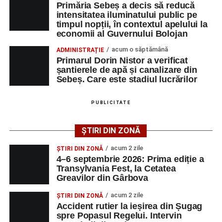
Primăria Sebeș a decis să reducă
intensitatea iluminatului public pe
timpul nopții, în contextul apelului la
Adaugă-ne ca sursă preferată
economii al Guvernului Bolojan
acum o săptămână
ADMINISTRAȚIE
Urmărește-ne pe Google News
Primarul Dorin Nistor a verificat
șantierele de apă și canalizare din
Sebeș. Care este stadiul lucrărilor
Ultimele știri din Sebeș
Femeie de 66 de ani, transportată în stare gravă la
PUBLICITATE
spital după ce a fost lovită de o motocicletă pe
strada Dorobanți din Sebeș
ȘTIRI DIN ZONĂ
Accident pe strada Dorobanți din Sebeș: fermeie
acum 2 zile
ȘTIRI DIN ZONĂ
de 66 de ani rănită grav, după ce a fost lovită de o
4–6 septembrie 2026: Prima ediție a
motocicletă
Transylvania Fest, la Cetatea
Greavilor din Gârbova
4–6 septembrie 2026: Prima ediție a Transylvania
Fest, la Cetatea Greavilor din Gârbova
acum 2 zile
ȘTIRI DIN ZONĂ
Accident rutier la ieșirea din Șugag
spre Popasul Regelui. Intervin