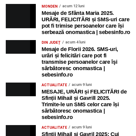
acum 12 luni
MONDEN
Mesaje de Sfânta Maria 2025.
URĂRI, FELICITĂRI și SMS-uri care
pot fi trimise persoanelor care își
serbează onomastica | sebesinfo.ro
acum 4 luni
DIN JUDEȚ
Mesaje de Florii 2026. SMS-uri,
urări și felicitări care pot fi
transmise persoanelor care îşi
sărbătoresc onomastica |
sebesinfo.ro
acum 9 luni
ACTUALITATE
MESAJE, URĂRI și FELICITĂRI de
Sfinții Mihail și Gavrill 2025.
Trimite-le un SMS celor care își
sărbătoresc onomastica |
sebesinfo.ro
acum 9 luni
ACTUALITATE
Sfinții Mihail și Gavril 2025: Cui