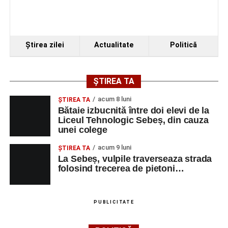
Ştirea zilei
Actualitate
Politică
ȘTIREA TA
acum 8 luni
ŞTIREA TA
Bătaie izbucnită între doi elevi de la
Liceul Tehnologic Sebeș, din cauza
unei colege
acum 9 luni
ŞTIREA TA
La Sebeș, vulpile traverseaza strada
folosind trecerea de pietoni…
PUBLICITATE