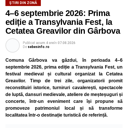
ȘTIRI DIN ZONĂ
4–6 septembrie 2026: Prima
ediție a Transylvania Fest, la
Cetatea Greavilor din Gârbova
Publicat
acum 4 ore
în
07.08.2026
De
sebesinfo.ro
Comuna Gârbova va găzdui, în perioada 4–6
septembrie 2026, prima ediție a Transylvania Fest, un
festival medieval și cultural organizat la Cetatea
Greavilor. Timp de trei zile, organizatorii promit
reconstituiri istorice, turniruri cavalerești, spectacole
de luptă, dansuri medievale, ateliere de meșteșuguri și
concerte, într-un eveniment care își propune să
promoveze patrimoniul local și să transforme
localitatea într-o destinație turistică de referință.