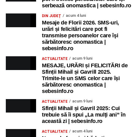
serbează onomastica | sebesinfo.ro
acum 4 luni
DIN JUDEȚ
Mesaje de Florii 2026. SMS-uri,
urări și felicitări care pot fi
transmise persoanelor care îşi
sărbătoresc onomastica |
sebesinfo.ro
acum 9 luni
ACTUALITATE
MESAJE, URĂRI și FELICITĂRI de
Sfinții Mihail și Gavrill 2025.
Trimite-le un SMS celor care își
sărbătoresc onomastica |
sebesinfo.ro
acum 9 luni
ACTUALITATE
Sfinții Mihail și Gavril 2025: Cui
trebuie să îi spui „La mulţi ani” în
această zi | sebesinfo.ro
acum 4 luni
ACTUALITATE