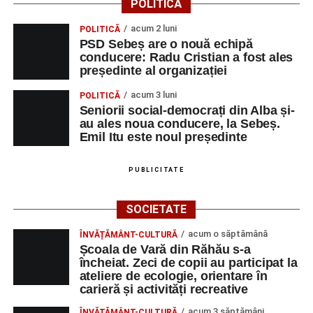
POLITICĂ
acum 2 luni
POLITICĂ
PSD Sebeș are o nouă echipă
conducere: Radu Cristian a fost ales
președinte al organizației
acum 3 luni
POLITICĂ
Seniorii social-democrați din Alba și-
au ales noua conducere, la Sebeș.
Emil Itu este noul președinte
PUBLICITATE
SOCIETATE
acum o săptămână
ÎNVĂȚĂMÂNT-CULTURĂ
Școala de Vară din Răhău s-a
încheiat. Zeci de copii au participat la
ateliere de ecologie, orientare în
carieră și activități recreative
acum 3 săptămâni
ÎNVĂȚĂMÂNT-CULTURĂ