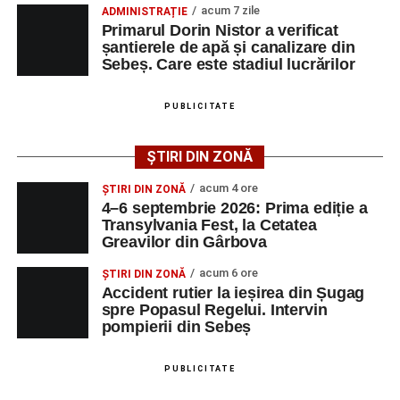
Transylvania Fest va avea loc în perioada
4–6
acum 7 zile
ADMINISTRAȚIE
Biciclist de 70 de ani, rănit într-un accident rutier
septembrie 2026
, la
Cetatea Greavilor din Gârbova
.
Primarul Dorin Nistor a verificat
produs pe strada Dorobanți din Sebeș
șantierele de apă și canalizare din
Intrarea este liberă pe întreaga durată a evenimentului.
Sebeș. Care este stadiul lucrărilor
PUBLICITATE
Adaugă-ne ca sursă preferată
ȘTIRI DIN ZONĂ
Urmărește-ne pe Google News
acum 4 ore
ȘTIRI DIN ZONĂ
4–6 septembrie 2026: Prima ediție a
Transylvania Fest, la Cetatea
Ultimele știri din Sebeș
Greavilor din Gârbova
4–6 septembrie 2026: Prima ediție a Transylvania
acum 6 ore
ȘTIRI DIN ZONĂ
Fest, la Cetatea Greavilor din Gârbova
Accident rutier la ieșirea din Șugag
spre Popasul Regelui. Intervin
Accident rutier la ieșirea din Șugag spre Popasul
pompierii din Sebeș
Regelui. Intervin pompierii din Sebeș
Biciclist de 70 de ani, rănit într-un accident rutier
PUBLICITATE
produs pe strada Dorobanți din Sebeș