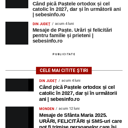
Când pică Paștele ortodox și cel
catolic în 2027, dar și în următorii ani
| sebesinfo.ro
acum 4 luni
DIN JUDEȚ
Mesaje de Paște. Urări și felicitări
pentru familie și prieteni |
sebesinfo.ro
PUBLICITATE
CELE MAI CITITE ȘTIRI
acum 4 luni
DIN JUDEȚ
Când pică Paștele ortodox și cel
catolic în 2027, dar și în următorii
ani | sebesinfo.ro
acum 12 luni
MONDEN
Mesaje de Sfânta Maria 2025.
URĂRI, FELICITĂRI și SMS-uri care
pot fi trimise persoanelor care își