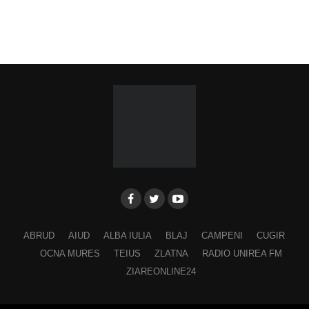
ABRUD
AIUD
ALBA IULIA
BLAJ
CAMPENI
CUGIR
OCNA MURES
TEIUS
ZLATNA
RADIO UNIREA FM
ZIAREONLINE24