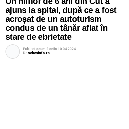
Un minor de 6 ani din Cut a
ajuns la spital, după ce a fost
acroșat de un autoturism
condus de un tânăr aflat în
stare de ebrietate
Publicat
acum 2 ani
în
10.04.2024
De
sebesinfo.ro