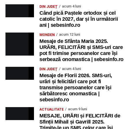
MIERCURI, 26 AUGUST 2026
acum 4 luni
DIN JUDEȚ
Când pică Paștele ortodox și cel
catolic în 2027, dar și în următorii
Copiii în armonia orașului
ani | sebesinfo.ro
Ora 10.00
– Școala din Răhău: activități recreative pentru
acum 12 luni
MONDEN
copii.
Mesaje de Sfânta Maria 2025.
URĂRI, FELICITĂRI și SMS-uri care
Ora 11.00
– Curtea Școlii „M. Kogălniceanu”: activități
pot fi trimise persoanelor care își
recreative pentru copii.
serbează onomastica | sebesinfo.ro
acum 4 luni
DIN JUDEȚ
Ora 17.00
– Grădina Muzeului Municipal „Ioan Raica”
Mesaje de Florii 2026. SMS-uri,
Sebeș: încheierea Școlii de vară
„Curcubeul Prieteniei”
.
urări și felicitări care pot fi
transmise persoanelor care îşi
Ora 18.30
– Aula Primăriei Municipiului Sebeș:
sărbătoresc onomastica |
festivitatea de premiere a șefilor de promoție și a elevilor
sebesinfo.ro
care au obținut rezultate remarcabile la examenele de
acum 9 luni
ACTUALITATE
Evaluare Națională și Bacalaureat.
MESAJE, URĂRI și FELICITĂRI de
Sfinții Mihail și Gavrill 2025.
Ora 19.00
– Parcul Tineretului:
Spectacol pentru copii și
Trimite-le un SMS celor care își