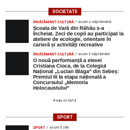
Blaga” Sebeș
SOCIETATE
Orele 10.00–20.00
– Punct oficial de înscrieri și informații
acum o săptămână
ÎNVĂȚĂMÂNT-CULTURĂ
(Race Office) pentru competiția
„Cicloaventurier de
Școala de Vară din Răhău s-a
Sebeș”
.
încheiat. Zeci de copii au participat la
ateliere de ecologie, orientare în
Râpa Roșie
carieră și activități recreative
acum 3 săptămâni
ÎNVĂȚĂMÂNT-CULTURĂ
Orele 17.00–20.00
– Antrenamente libere pe traseul de
O nouă performanță a elevei
concurs.
Cristiana Cioca, de la Colegiul
Național „Lucian Blaga” din Sebeș:
Premiul III la etapa națională a
Centrul Cultural „Lucian Blaga”
Concursului „Memoria
Sebeș – Sala de spectacole
Holocaustului”
Ora 19.00
– Proiecție cinematografică:
„Unde merg
PUBLICITATE
elefanții”
(România, 2023), black comedy, în regia lui
Gabi Virginia Șarga și Cătălin Rotaru, producător Gabi
SPORT
Suciu.
acum 5 zile
SPORT