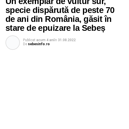
Un exemplar de vultur sur,
specie dispărută de peste 70
de ani din România, găsit în
stare de epuizare la Sebeș
Publicat
acum 4 ani
în
31.08.2022
De
sebesinfo.ro