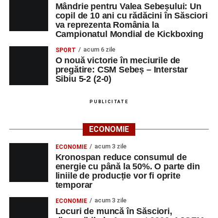
Mândrie pentru Valea Sebeșului: Un
DUMINICĂ, 23 AUGUST 2026
copil de 10 ani cu rădăcini în Săsciori
va reprezenta România la
Râpa Roșie
Campionatul Mondial de Kickboxing
acum 6 zile
SPORT
Ora 10.00
–
„Cicloaventurier de Sebeș”
– startul oficial
O nouă victorie în meciurile de
al competiției MTB pentru copii.
pregătire: CSM Sebeș – Interstar
Sibiu 5-2 (2-0)
LUNI, 24 AUGUST 2026
PUBLICITATE
Casa Fanfarei din Petrești
ECONOMIE
Ora 18.00
– Activități recreative pentru copii, susținute de
trupele de teatru
„Gepetto”
și
„Pied Piper”
.
acum 3 zile
ECONOMIE
Kronospan reduce consumul de
Ora 19.00
–
Seară cu tradiții săsești
, cu participarea:
energie cu până la 50%. O parte din
liniile de producție vor fi oprite
temporar
Fanfarei din Petrești;
acum 3 zile
ECONOMIE
Trupei de Dansuri Săsești;
Locuri de muncă în Săsciori,