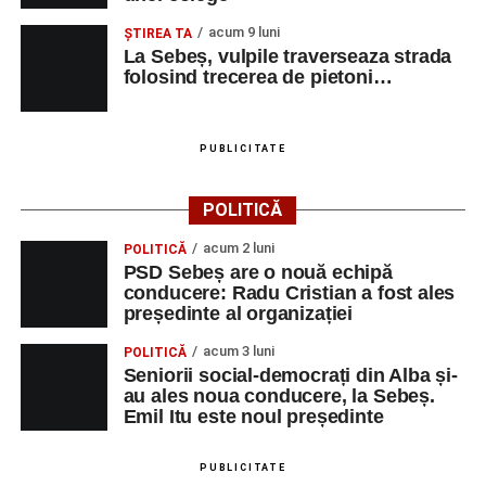
acum 9 luni
Robert Indrei – bandoneon
ŞTIREA TA
La Sebeș, vulpile traverseaza strada
Milena Vădan – vioară
folosind trecerea de pietoni…
Emanuel Elcean – contrabas
Adrian Lup – violoncel
PUBLICITATE
Dansatori:
Ioana Lascu și Horia Călin Pop
,
Raluca și
POLITICĂ
Vlad Dordea
.
acum 2 luni
POLITICĂ
Piața Primăriei
PSD Sebeș are o nouă echipă
conducere: Radu Cristian a fost ales
Orele 17.00–20.00
– Punct oficial de înscrieri și informații
președinte al organizației
(Race Office) pentru competiția
„Cicloaventurier de
acum 3 luni
POLITICĂ
Sebeș”
.
Seniorii social-democrați din Alba și-
au ales noua conducere, la Sebeș.
SÂMBĂTĂ, 22 AUGUST 2026
Emil Itu este noul președinte
Platoul Centrului Cultural „Lucian
PUBLICITATE