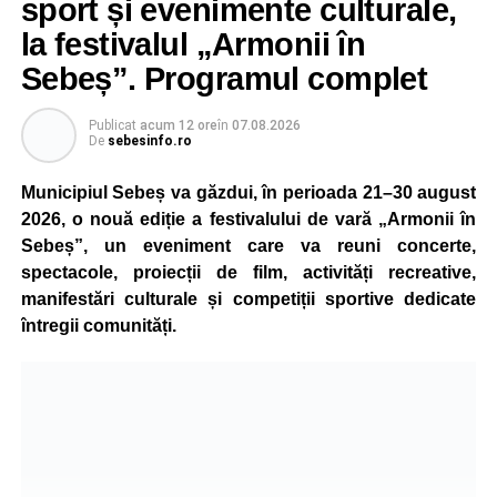
sport și evenimente culturale,
la festivalul „Armonii în
Atât conducătorul auto, cât și biciclistul au fost testați cu
aparatul etilotest, rezultatele fiind negative.
Sebeș”. Programul complet
Polițiștii au deschis un dosar penal și continuă cercetările
Publicat
acum 12 ore
în
07.08.2026
pentru vătămare corporală din culpă, urmând să
De
sebesinfo.ro
stabilească toate împrejurările în care s-a produs
Municipiul Sebeș va găzdui, în perioada 21–30 august
accidentul.
2026, o nouă ediție a festivalului de vară „Armonii în
Sebeș”, un eveniment care va reuni concerte,
spectacole, proiecții de film, activități recreative,
Adaugă-ne ca sursă preferată
manifestări culturale și competiții sportive dedicate
întregii comunități.
Urmărește-ne pe Google News
Ultimele știri din Sebeș
4–6 septembrie 2026: Prima ediție a Transylvania
Fest, la Cetatea Greavilor din Gârbova