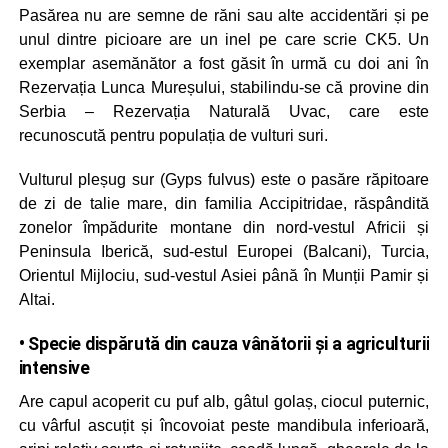
Pasărea nu are semne de răni sau alte accidentări și pe
unul dintre picioare are un inel pe care scrie CK5. Un
exemplar asemănător a fost găsit în urmă cu doi ani în
Rezervația Lunca Mureșului, stabilindu-se că provine din
Serbia – Rezervația Naturală Uvac, care este
recunoscută pentru populația de vulturi suri.
Vulturul pleșug sur (Gyps fulvus) este o pasăre răpitoare
de zi de talie mare, din familia Accipitridae, răspândită
zonelor împădurite montane din nord-vestul Africii și
Peninsula Iberică, sud-estul Europei (Balcani), Turcia,
Orientul Mijlociu, sud-vestul Asiei până în Munții Pamir și
Altai.
• Specie dispărută din cauza vânătorii și a agriculturii
intensive
Are capul acoperit cu puf alb, gâtul golaș, ciocul puternic,
cu vârful ascuțit și încovoiat peste mandibula inferioară,