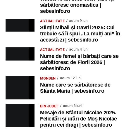
Spuma Party
.
sărbătoresc onomastica |
sebesinfo.ro
Participă:
acum 9 luni
ACTUALITATE
Sfinții Mihail și Gavril 2025: Cui
Alexandra Pamfilie și Școala de muzică
„DoReMi”
;
trebuie să îi spui „La mulţi ani” în
Ancuța Stănuș și grupul de folclor;
această zi | sebesinfo.ro
Trupa de Dansuri Săsești.
acum 4 luni
ACTUALITATE
Nume de femei și bărbați care se
Ora 20.30
– Parcul Tineretului: proiecția filmului pentru
sărbătoresc de Florii 2026 |
copii
„Străjerii Deltei”
(România, 2021), film de familie și
sebesinfo.ro
aventură, AG.
acum 12 luni
MONDEN
Nume care se sărbătoresc de
JOI, 27 AUGUST 2026
Sfânta Maria | sebesinfo.ro
Grădina Muzeului Municipal „Ioan
acum 8 luni
DIN JUDEȚ
Raica” Sebeș
Mesaje de Sfântul Nicolae 2025.
Felicitări și urări de Moș Nicolae
pentru cei dragi | sebesinfo.ro
Ora 19.00
–
Sărbătoarea Seniorilor
– festivitatea de