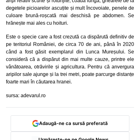
aripi relativ scurte și rotunjite, coadă lungă, ghearele de la
degetele picioarelor ascuțite și mult încovoiate, penele de
culoare brună-roșcată mai deschisă pe abdomen. Se
hrănește mai ales cu hoituri.
Este o specie care a fost crezută ca dispărută definitiv de
pe teritoriul României, de circa 70 de ani, până în 2020
când a fost găsit exemplarul din Lunca Mureșului. Se
consideră că a dispărut din mai multe cauze, printre ele
vânătoarea, otrăvirile și agricultura. Pentru că anvergura
aripilor sale ajunge și la trei metri, poate parcurge distanțe
foarte mari în căutarea hranei.
sursa: adevarul.ro
Adaugă-ne ca sursă preferată
Urmărește-ne pe Google News