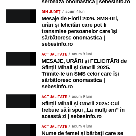
serbează onomastica | sebesinfo.ro
acum 4 luni
DIN JUDEȚ
Mesaje de Florii 2026. SMS-uri,
urări și felicitări care pot fi
transmise persoanelor care îşi
sărbătoresc onomastica |
sebesinfo.ro
acum 9 luni
ACTUALITATE
MESAJE, URĂRI și FELICITĂRI de
Sfinții Mihail și Gavrill 2025.
Trimite-le un SMS celor care își
sărbătoresc onomastica |
sebesinfo.ro
acum 9 luni
ACTUALITATE
Sfinții Mihail și Gavril 2025: Cui
trebuie să îi spui „La mulţi ani” în
această zi | sebesinfo.ro
acum 4 luni
ACTUALITATE
Nume de femei și bărbați care se