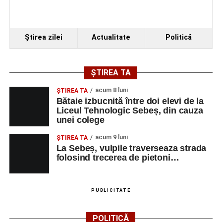
Ştirea zilei
Actualitate
Politică
ȘTIREA TA
acum 8 luni
ŞTIREA TA
Bătaie izbucnită între doi elevi de la
Liceul Tehnologic Sebeș, din cauza
unei colege
acum 9 luni
ŞTIREA TA
La Sebeș, vulpile traverseaza strada
folosind trecerea de pietoni…
PUBLICITATE
POLITICĂ