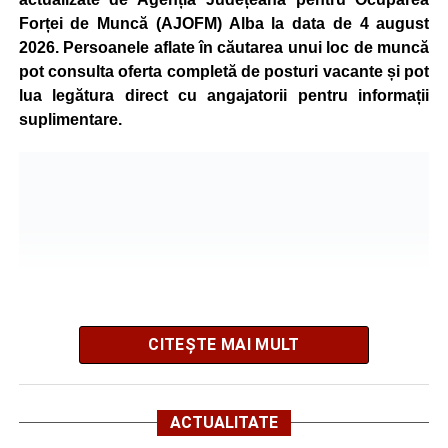
realizată cu ajutorul panourilor fotovoltaice și al unităților
Forței de Muncă (AJOFM) Alba la data de 4 august
de cogenerare.
2026. Persoanele aflate în căutarea unui loc de muncă
pot consulta oferta completă de posturi vacante și pot
Reprezentanții companiei afirmă că vor continua
lua legătura direct cu angajatorii pentru informații
colaborarea cu autoritățile și operatorii din domeniul
suplimentare.
energetic pentru a contribui la depășirea perioadei dificile
și la menținerea stabilității Sistemului Energetic Național.
Adaugă-ne ca sursă preferată
Urmărește-ne pe Google News
CITEȘTE MAI MULT
Ultimele știri din Sebeș
Primăria Sebeș a decis să reducă intensitatea
ACTUALITATE
iluminatului public pe timpul nopții, în contextul
AJOFM Alba a publicat lista locurilor de muncă vacante