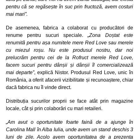
pentru că se regăsește în suc prin fructoză, avem costuri
mai mari”.
De asemenea, fabrica a colaborat cu producători de
renume pentru sucuri speciale.
„Zona Doștat este
renumită pentru așa numitele mere Red Love sau merele
cu miezul roșu. Nu este produsul nostru, dar noi
prelucrăm pentru cei de la Rofruct merele Red Love,
facem sucuri pentru dânșii și dânșii îl comercializează
mai departe”
, explică Nistor. Produsul Red Love, unic în
România, a oferit afacerii vizibilitate și recunoaștere, chiar
dacă fabrica nu îl vinde direct.
Distribuția sucurilor proprii se face atât prin magazine
locale, cât și prin colaborări cu mari retaileri.
„Am avut o oportunitate foarte faină de a ajunge în
Carolina Mall în Alba Iulia, unde avem un stand deschis 3
luni de zile. Acolo avem oportunitatea de a prezenta