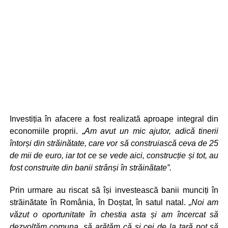
Investiția în afacere a fost realizată aproape integral din
economiile proprii. „
Am avut un mic ajutor, adică tinerii
întorși din străinătate, care vor să construiască ceva de 25
de mii de euro, iar tot ce se vede aici, construcție și tot, au
fost construite din banii strânși în străinătate”.
Prin urmare au riscat să își investească banii munciți în
străinătate în România, în Doștat, în satul natal.
„Noi am
văzut o oportunitate în chestia asta și am încercat să
dezvoltăm comuna, să arătăm că și cei de la țară pot să