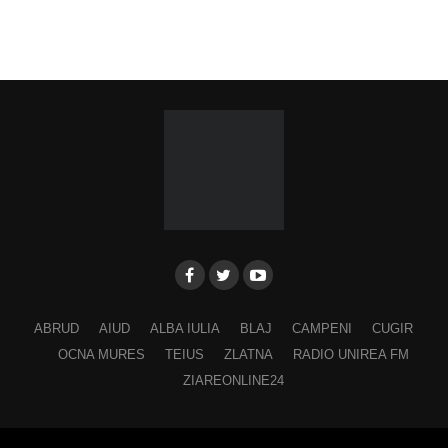
ABRUD
AIUD
ALBA IULIA
BLAJ
CAMPENI
CUGIR
OCNA MURES
TEIUS
ZLATNA
RADIO UNIREA FM
ZIAREONLINE24