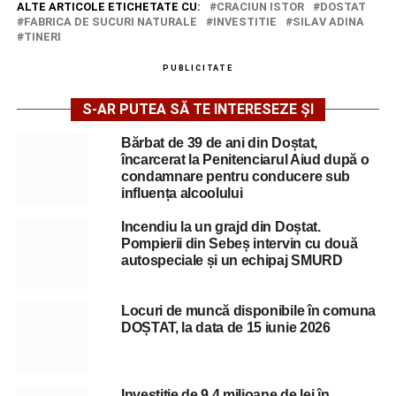
ALTE ARTICOLE ETICHETATE CU:
CRACIUN ISTOR
DOSTAT
FABRICA DE SUCURI NATURALE
INVESTITIE
SILAV ADINA
TINERI
PUBLICITATE
S-AR PUTEA SĂ TE INTERESEZE ȘI
Bărbat de 39 de ani din Doștat,
încarcerat la Penitenciarul Aiud după o
condamnare pentru conducere sub
influența alcoolului
Incendiu la un grajd din Doștat.
Pompierii din Sebeș intervin cu două
autospeciale și un echipaj SMURD
Locuri de muncă disponibile în comuna
DOȘTAT, la data de 15 iunie 2026
Investiție de 9,4 milioane de lei în