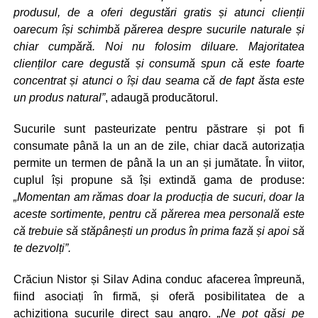
produsul, de a oferi degustări gratis și atunci clienții
oarecum își schimbă părerea despre sucurile naturale și
chiar cumpără. Noi nu folosim diluare. Majoritatea
clienților care degustă și consumă spun că este foarte
concentrat și atunci o își dau seama că de fapt ăsta este
un produs natural”
, adaugă producătorul.
Sucurile sunt pasteurizate pentru păstrare și pot fi
consumate până la un an de zile, chiar dacă autorizația
permite un termen de până la un an și jumătate. În viitor,
cuplul își propune să își extindă gama de produse:
„Momentan am rămas doar la producția de sucuri, doar la
aceste sortimente, pentru că părerea mea personală este
că trebuie să stăpânești un produs în prima fază și apoi să
te dezvolți”.
Crăciun Nistor și Silav Adina conduc afacerea împreună,
fiind asociați în firmă, și oferă posibilitatea de a
achiziționa sucurile direct sau angro.
„Ne pot găsi pe