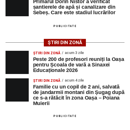
Primarul Dorin Nistor a verificat
șantierele de apă și canalizare din
Mai jos puteți consulta lista completă a locurilor de
Sebeș. Care este stadiul lucrărilor
muncă disponibile în comuna Săsciori la data de 4
august 2026, precum și datele de contact ale
PUBLICITATE
angajatorilor:
ȘTIRI DIN ZONĂ
AGENT
OCUPAŢIA
NR.
NR.
LMV
TELEFON/E-
acum 3 zile
ȘTIRI DIN ZONĂ
MAIL
Peste 200 de profesori reuniți la Oașa
pentru Școala de vară a Sinaxei
SC Maier
OPERATOR LA
1
0752826367
Educaționale 2026
Technology Srl
MASINI-UNELTE
CU COMANDA
acum 4 zile
ȘTIRI DIN ZONĂ
NUMERICA
Familie cu un copil de 2 ani, salvată
de jandarmii montani din Șugag după
ce s-a rătăcit în zona Oașa – Poiana
Muierii
Adaugă-ne ca sursă preferată
PUBLICITATE
Urmărește-ne pe Google News