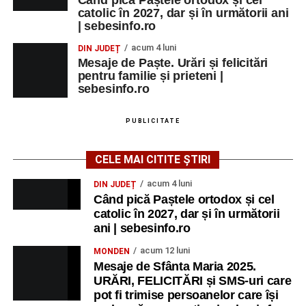
catolic în 2027, dar și în următorii ani
| sebesinfo.ro
acum 4 luni
DIN JUDEȚ
Mesaje de Paște. Urări și felicitări
pentru familie și prieteni |
sebesinfo.ro
PUBLICITATE
CELE MAI CITITE ȘTIRI
acum 4 luni
DIN JUDEȚ
Când pică Paștele ortodox și cel
catolic în 2027, dar și în următorii
ani | sebesinfo.ro
acum 12 luni
MONDEN
Mesaje de Sfânta Maria 2025.
URĂRI, FELICITĂRI și SMS-uri care
pot fi trimise persoanelor care își