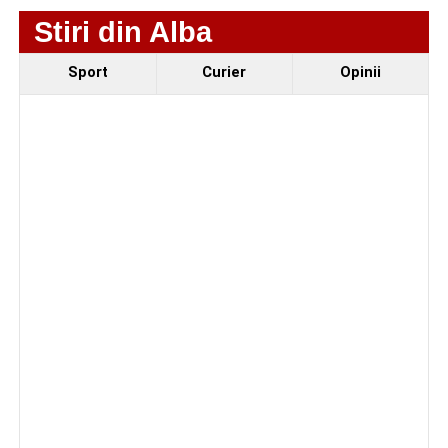
Stiri din Alba
Ultimele știri din Sebeș
Sport
Curier
Opinii
Primăria Sebeș a decis să reducă intensitatea
iluminatului public pe timpul nopții, în contextul
apelului la economii al Guvernului Bolojan
Duminică, 23 august 2026, Râpa Roșie găzduiește
cea de-a III-a ediție a concursului „CicloAventurier
de Sebeș”
Primul concert din cadrul String Symphonic Camp
2026 a adus emoție și aplauze la Sebeș