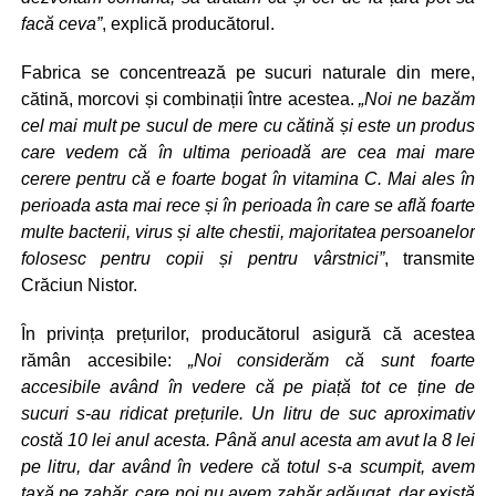
facă ceva”
, explică producătorul.
Fabrica se concentrează pe sucuri naturale din mere,
cătină, morcovi și combinații între acestea.
„Noi ne bazăm
cel mai mult pe sucul de mere cu cătină și este un produs
care vedem că în ultima perioadă are cea mai mare
cerere pentru că e foarte bogat în vitamina C. Mai ales în
perioada asta mai rece și în perioada în care se află foarte
multe bacterii, virus și alte chestii, majoritatea persoanelor
folosesc pentru copii și pentru vârstnici”
, transmite
Crăciun Nistor.
În privința prețurilor, producătorul asigură că acestea
rămân accesibile:
„Noi considerăm că sunt foarte
accesibile având în vedere că pe piață tot ce ține de
sucuri s-au ridicat prețurile. Un litru de suc aproximativ
costă 10 lei anul acesta. Până anul acesta am avut la 8 lei
pe litru, dar având în vedere că totul s-a scumpit, avem
taxă pe zahăr, care noi nu avem zahăr adăugat, dar există