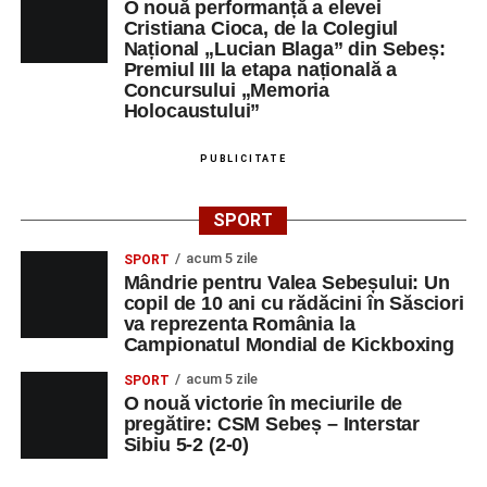
O nouă performanță a elevei
Cristiana Cioca, de la Colegiul
Național „Lucian Blaga” din Sebeș:
Premiul III la etapa națională a
Concursului „Memoria
Holocaustului”
PUBLICITATE
SPORT
acum 5 zile
SPORT
Mândrie pentru Valea Sebeșului: Un
copil de 10 ani cu rădăcini în Săsciori
va reprezenta România la
Campionatul Mondial de Kickboxing
acum 5 zile
SPORT
O nouă victorie în meciurile de
pregătire: CSM Sebeș – Interstar
Sibiu 5-2 (2-0)