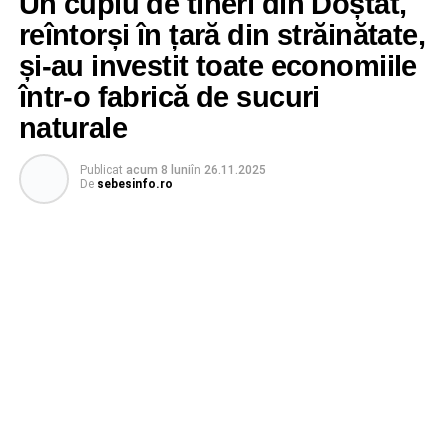
Un cuplu de tineri din Doștat,
reîntorși în țară din străinătate,
și-au investit toate economiile
într-o fabrică de sucuri
naturale
Publicat
acum 8 luni
în
26.11.2025
De
sebesinfo.ro