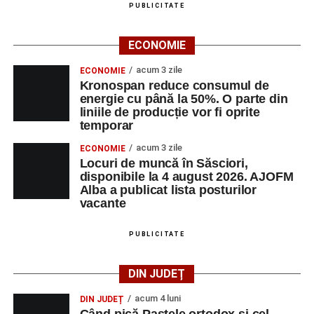
PUBLICITATE
ECONOMIE
acum 3 zile
ECONOMIE
Kronospan reduce consumul de
energie cu până la 50%. O parte din
liniile de producție vor fi oprite
temporar
acum 3 zile
ECONOMIE
Locuri de muncă în Săsciori,
disponibile la 4 august 2026. AJOFM
Alba a publicat lista posturilor
vacante
PUBLICITATE
DIN JUDEȚ
acum 4 luni
DIN JUDEȚ
Când pică Paștele ortodox și cel