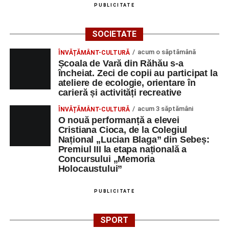
PUBLICITATE
DULCE MULT ADUCE. De la elev până la părinte și mai
apoi în viața noastră, modul de adresare, tonul și gestica
SOCIETATE
sunt vitale.”
(Prof. Ciura Marinela)
acum o săptămână
ÎNVĂȚĂMÂNT-CULTURĂ
Privind spre ediția următoare
Școala de Vară din Răhău s-a
încheiat. Zeci de copii au participat la
În încheierea evenimentului, organizatorii au anunțat tema
ateliere de ecologie, orientare în
carieră și activități recreative
ediției din 2027, dedicată relației dintre caracter, valori și
educație. După trei ediții care au abordat comunicarea
acum 3 săptămâni
ÎNVĂȚĂMÂNT-CULTURĂ
didactică, dinamica diferențelor, participarea și luarea
O nouă performanță a elevei
Cristiana Cioca, de la Colegiul
deciziilor, comunitatea Sinaxa Educațională își propune
Național „Lucian Blaga” din Sebeș:
să revină la întrebările fundamentale despre valorile care
Premiul III la etapa națională a
stau la baza actului educațional și despre rolul
Concursului „Memoria
profesorului în formarea caracterului tinerilor.
Holocaustului”
Despre comunitatea Sinaxa Educațională
PUBLICITATE
Asociația
„Sinaxa Educațională”
este o comunitate de
SPORT
profesori, dedicată susținerii unei educații centrate pe