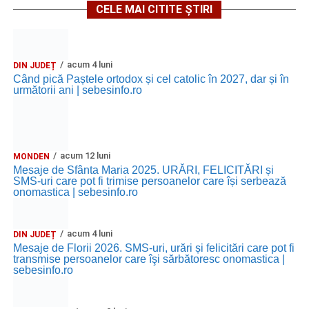
CELE MAI CITITE ȘTIRI
acum 4 luni
DIN JUDEȚ
Când pică Paștele ortodox și cel catolic în 2027, dar și în
următorii ani | sebesinfo.ro
acum 12 luni
MONDEN
Mesaje de Sfânta Maria 2025. URĂRI, FELICITĂRI și
SMS-uri care pot fi trimise persoanelor care își serbează
onomastica | sebesinfo.ro
acum 4 luni
DIN JUDEȚ
Mesaje de Florii 2026. SMS-uri, urări și felicitări care pot fi
transmise persoanelor care îşi sărbătoresc onomastica |
sebesinfo.ro