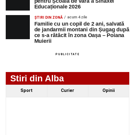
pentru Școala de vară a Sinaxei
Adaugă-ne ca sursă preferată
Educaționale 2026
La finalul programului, participanții au fost invitați să
acum 4 zile
răspundă la întrebarea:
„Ce a însemnat pentru tine
ȘTIRI DIN ZONĂ
Urmărește-ne pe Google News
Familie cu un copil de 2 ani, salvată
participarea la Școala de vară 2026?”
de jandarmii montani din Șugag după
ce s-a rătăcit în zona Oașa – Poiana
Ultimele știri din Sebeș
„Participarea la Școala de vară 2026 a însemnat pentru
Muierii
mine mai mult decât o experiență de formare profesională.
Primăria Sebeș a decis să reducă intensitatea
Fiind prima mea participare la Sinaxa Educațională, am
PUBLICITATE
iluminatului public pe timpul nopții, în contextul
descoperit un spațiu în care educația, reflecția și întâlnirea
apelului la economii al Guvernului Bolojan
dintre oameni s-au așezat într-o armonie aparte.
Duminică, 23 august 2026, Râpa Roșie găzduiește
Stiri din Alba
Am venit cu dorința de a participa la conferințe și ateliere,
cea de-a III-a ediție a concursului „CicloAventurier
însă Dumnezeu a rânduit mai mult decât o experiență de
de Sebeș”
Sport
Curier
Opinii
învățare. A rânduit întâlniri cu rost, dialoguri valoroase și
Primul concert din cadrul String Symphonic Camp
momente care continuă să lucreze în mine și după
2026 a adus emoție și aplauze la Sebeș
plecarea de la Mănăstirea Oașa.
Tema deciziilor a evidențiat responsabilitatea pe care o
avem în educație și faptul că alegerile noastre nu se