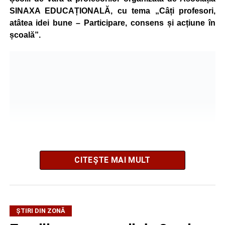
SINAXA EDUCAȚIONALĂ, cu tema „Câți profesori,
atâtea idei bune – Participare, consens și acțiune în
școală”.
CITEȘTE MAI MULT
La ediția din acest an au participat peste 200 de cadre
ȘTIRI DIN ZONĂ
didactice din întreaga țară. Printre participanți s-au aflat