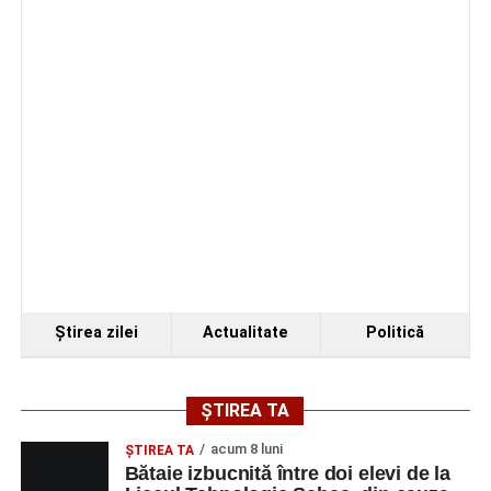
rezumă doar la rezultate sau acțiuni concrete.
Ele creează
contexte de întâlnire, de formare și de creștere.”
(Prof. Rus
Andreea)
„Pentru mine personal totul a fost MAGIC. Atât locul cât și
oamenii întâlniți acolo au sădit în mine încrederea că în
această țară frumoasă sunt oameni dispuși să lupte
pentru ea, pentru copiii ei, pentru viitorul lor.
Ce am învățat din această experiență este că dacă nu poți
schimba lumea din jurul tău, te poți schimba pe tine în
bine și să fii un exemplu pentru cei din jurul tău,
rămânând fidel principiilor, valorilor și calităților tale.
Ştirea zilei
Actualitate
Politică
FIINȚA din spatele profesorului este mai importantă decât
rolul de profesor pe care mulți oameni îl joacă.”
(Prof.
Felea Elvira Magda)
ȘTIREA TA
„Clipele petrecute împreună au fost orchestrate de
acum 8 luni
ŞTIREA TA
bucurie, prietenie, comuniune, noblețe, profesionalism,
Bătaie izbucnită între doi elevi de la