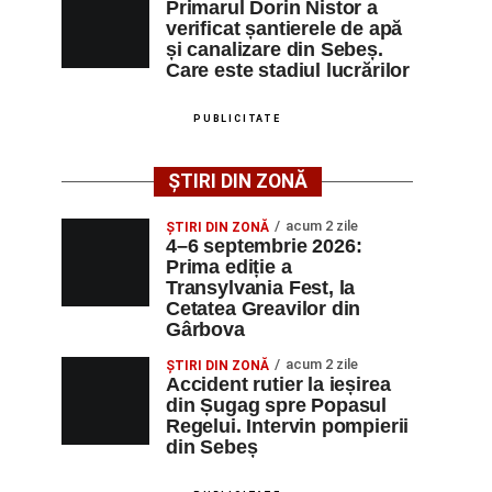
Primarul Dorin Nistor a
verificat șantierele de apă
și canalizare din Sebeș.
Care este stadiul lucrărilor
PUBLICITATE
ȘTIRI DIN ZONĂ
acum 2 zile
ȘTIRI DIN ZONĂ
4–6 septembrie 2026:
Prima ediție a
Transylvania Fest, la
Cetatea Greavilor din
Gârbova
acum 2 zile
ȘTIRI DIN ZONĂ
Accident rutier la ieșirea
din Șugag spre Popasul
Regelui. Intervin pompierii
din Sebeș