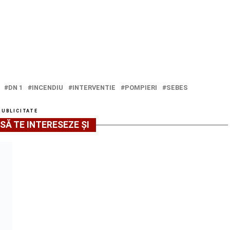
DN 1
INCENDIU
INTERVENTIE
POMPIERI
SEBES
PUBLICITATE
SĂ TE INTERESEZE ȘI