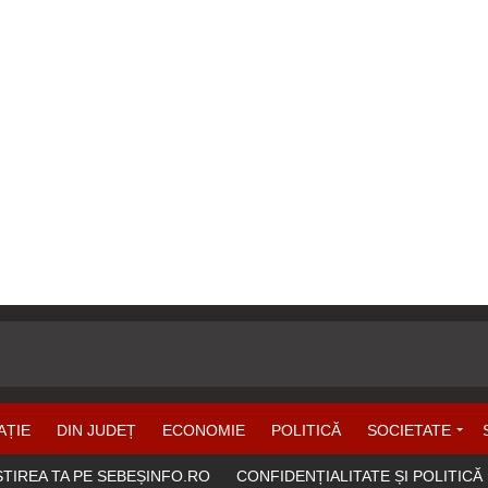
AȚIE
DIN JUDEȚ
ECONOMIE
POLITICĂ
SOCIETATE
ȘTIREA TA PE SEBEȘINFO.RO
CONFIDENȚIALITATE ȘI POLITICĂ