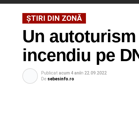
ȘTIRI DIN ZONĂ
Un autoturism 
incendiu pe DN
Publicat
acum 4 ani
în
22.09.2022
De
sebesinfo.ro