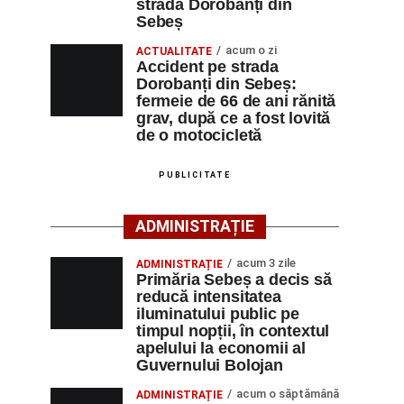
strada Dorobanți din
Sebeș
acum o zi
ACTUALITATE
Accident pe strada
Dorobanți din Sebeș:
fermeie de 66 de ani rănită
grav, după ce a fost lovită
de o motocicletă
PUBLICITATE
ADMINISTRAȚIE
acum 3 zile
ADMINISTRAȚIE
Primăria Sebeș a decis să
reducă intensitatea
iluminatului public pe
timpul nopții, în contextul
apelului la economii al
Guvernului Bolojan
acum o săptămână
ADMINISTRAȚIE