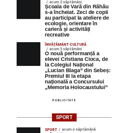
acum 2 săptămâni
Școala de Vară din Răhău
s-a încheiat. Zeci de copii
au participat la ateliere de
ecologie, orientare în
carieră și activități
recreative
ÎNVĂȚĂMÂNT-CULTURĂ
acum 3 săptămâni
O nouă performanță a
elevei Cristiana Cioca, de
la Colegiul Național
„Lucian Blaga” din Sebeș:
Premiul III la etapa
națională a Concursului
„Memoria Holocaustului”
PUBLICITATE
SPORT
acum o săptămână
SPORT