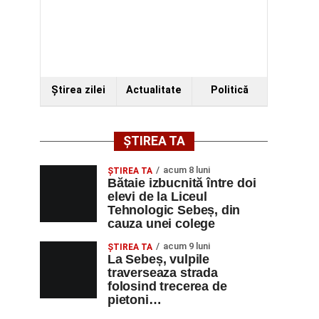
Ştirea zilei
Actualitate
Politică
ȘTIREA TA
acum 8 luni
ŞTIREA TA
Bătaie izbucnită între doi
elevi de la Liceul
Tehnologic Sebeș, din
cauza unei colege
acum 9 luni
ŞTIREA TA
La Sebeș, vulpile
traverseaza strada
folosind trecerea de
pietoni…