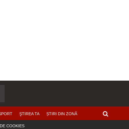
SPORT
ŞTIREA TA
ȘTIRI DIN ZONĂ
 DE COOKIES