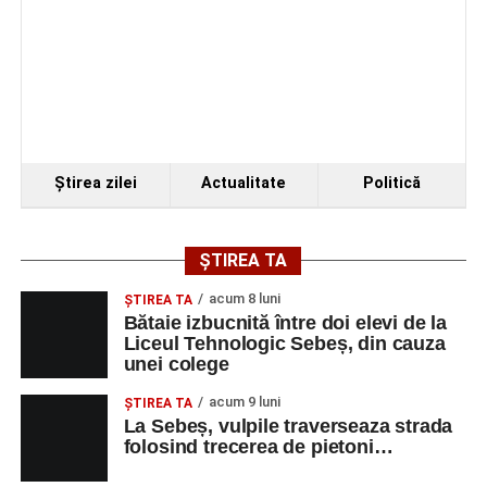
Organizatorii au transmis că recitalul de la Sebeș
reprezintă doar începutul unei serii de concerte care vor
Ştirea zilei
Actualitate
Politică
avea loc pe parcursul taberei, oferind comunității din
județul Alba ocazia de a descoperi tineri interpreți talentați
și de a lua parte la un veritabil schimb cultural prin
ȘTIREA TA
muzică.
acum 8 luni
ŞTIREA TA
Bătaie izbucnită între doi elevi de la
Liceul Tehnologic Sebeș, din cauza
unei colege
Adaugă-ne ca sursă preferată
acum 9 luni
ŞTIREA TA
La Sebeș, vulpile traverseaza strada
Urmărește-ne pe Google News
folosind trecerea de pietoni…