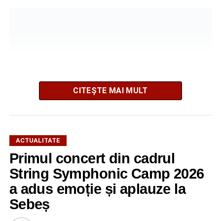
CITEȘTE MAI MULT
ACTUALITATE
Primul concert din cadrul
După două ediții organizate în Parcul Arini, competiția se
mută într-un nou decor, oferind participanților ocazia de a
String Symphonic Camp 2026
concura într-un cadru natural deosebit. Evenimentul este
a adus emoție și aplauze la
destinat copiilor și adolescenților cu vârste cuprinse între
Sebeș
5 și 18 ani, iar participarea este gratuită.