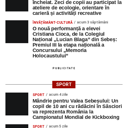
încheiat. Zeci de copii au participat la
ateliere de ecologie, orientare în
carieră și activități recreative
acum 3 săptămâni
ÎNVĂȚĂMÂNT-CULTURĂ
O nouă performanță a elevei
Cristiana Cioca, de la Colegiul
Național „Lucian Blaga” din Sebeș:
Premiul III la etapa națională a
Concursului „Memoria
Holocaustului”
PUBLICITATE
SPORT
acum 4 zile
SPORT
Mândrie pentru Valea Sebeșului: Un
copil de 10 ani cu rădăcini în Săsciori
va reprezenta România la
Campionatul Mondial de Kickboxing
acum 5 zile
SPORT