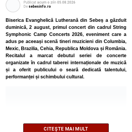
Publicat
acum o zi
în
05.08.2026
Organizatorii au pregătit trasee adaptate fiecărei categorii
De
sebesinfo.ro
de vârstă, astfel încât competiția să fie accesibilă atât
celor aflați la început de drum, cât și celor cu experiență în
Biserica Evanghelică Lutherană din Sebeș a găzduit
mountain bike. La finalul întrecerii, cei mai bine clasați
duminică, 2 august, primul concert din cadrul String
concurenți vor fi recompensați cu premii în bani și premii
Symphonic Camp Concerts 2026, eveniment care a
oferite de partenerii evenimentului.
adus pe aceeași scenă tineri muzicieni din Columbia,
Mexic, Brazilia, Cehia, Republica Moldova și România.
Înaintea zilei de concurs, participanții își vor putea ridica
Recitalul a marcat debutul seriei de concerte
numerele de concurs, confirma înscrierile online sau se
organizate în cadrul taberei internaționale de muzică
vor putea înscrie direct la competiție în cadrul Punctului
și a oferit publicului o seară dedicată talentului,
Oficial de Înscrieri și Informații (Race Office), care va
performanței și schimbului cultural.
funcționa după următorul program:
• vineri, 21 august, între orele 17:00 și 20:00, în Piața
Primăriei Sebeș;
• sâmbătă, 22 august, între orele 10:00 și 20:00, pe platoul
Centrului Cultural „Lucian Blaga” Sebeș;
• sâmbătă, 22 august, între orele 17:00 și 20:00, la Râpa
Roșie, unde vor avea loc și antrenamente libere pe
CITEȘTE MAI MULT