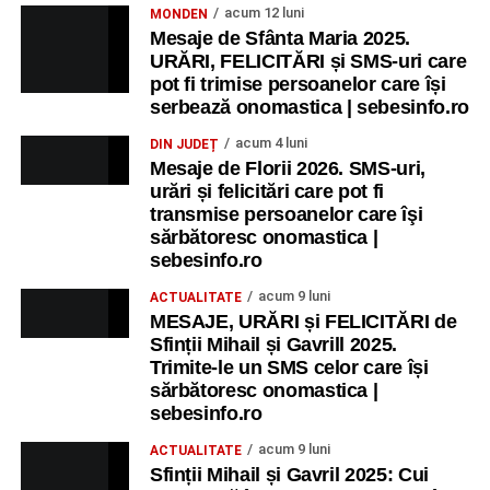
acum 12 luni
MONDEN
Mesaje de Sfânta Maria 2025.
URĂRI, FELICITĂRI și SMS-uri care
pot fi trimise persoanelor care își
serbează onomastica | sebesinfo.ro
acum 4 luni
DIN JUDEȚ
Mesaje de Florii 2026. SMS-uri,
urări și felicitări care pot fi
transmise persoanelor care îşi
sărbătoresc onomastica |
sebesinfo.ro
acum 9 luni
ACTUALITATE
MESAJE, URĂRI și FELICITĂRI de
Sfinții Mihail și Gavrill 2025.
Trimite-le un SMS celor care își
sărbătoresc onomastica |
sebesinfo.ro
acum 9 luni
ACTUALITATE
Sfinții Mihail și Gavril 2025: Cui