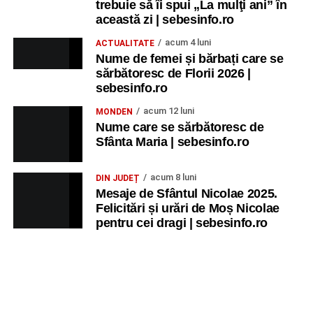
trebuie să îi spui „La mulţi ani” în
această zi | sebesinfo.ro
acum 4 luni
ACTUALITATE
Nume de femei și bărbați care se
sărbătoresc de Florii 2026 |
sebesinfo.ro
acum 12 luni
MONDEN
Nume care se sărbătoresc de
Sfânta Maria | sebesinfo.ro
acum 8 luni
DIN JUDEȚ
Mesaje de Sfântul Nicolae 2025.
Felicitări și urări de Moș Nicolae
pentru cei dragi | sebesinfo.ro