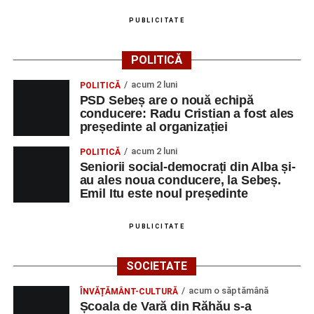
Ultimele știri din Sebeș
PUBLICITATE
Primăria Sebeș a decis să reducă intensitatea
iluminatului public pe timpul nopții, în contextul
POLITICĂ
apelului la economii al Guvernului Bolojan
acum 2 luni
POLITICĂ
Duminică, 23 august 2026, Râpa Roșie găzduiește
PSD Sebeș are o nouă echipă
cea de-a III-a ediție a concursului „CicloAventurier
conducere: Radu Cristian a fost ales
de Sebeș”
președinte al organizației
Primul concert din cadrul String Symphonic Camp
acum 2 luni
POLITICĂ
2026 a adus emoție și aplauze la Sebeș
Seniorii social-democrați din Alba și-
au ales noua conducere, la Sebeș.
Emil Itu este noul președinte
PUBLICITATE
SOCIETATE
acum o săptămână
ÎNVĂȚĂMÂNT-CULTURĂ
Școala de Vară din Răhău s-a