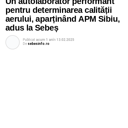
Un autolaborator performant
pentru determinarea calității
aerului, aparținând APM Sibiu,
adus la Sebeș
Publicat
acum 1 an
în
13.02.2025
De
sebesinfo.ro