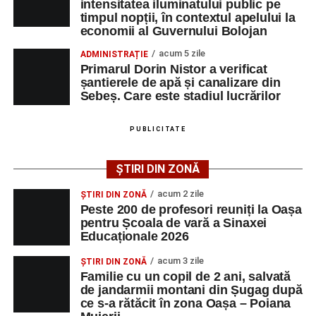
intensitatea iluminatului public pe
timpul nopții, în contextul apelului la
Duminică, 23 august 2026, Râpa Roșie găzduiește
economii al Guvernului Bolojan
cea de-a III-a ediție a concursului „CicloAventurier
de Sebeș”
acum 5 zile
ADMINISTRAȚIE
Primarul Dorin Nistor a verificat
Primul concert din cadrul String Symphonic Camp
șantierele de apă și canalizare din
2026 a adus emoție și aplauze la Sebeș
Sebeș. Care este stadiul lucrărilor
După mai multe zile de pregătire intensivă, participanții
au venit la Sebeș și au susținut un recital apreciat de
PUBLICITATE
public. Fiecare interpretare a evidențiat nivelul artistic al
tinerilor muzicieni și munca depusă în cadrul taberei, iar
ȘTIRI DIN ZONĂ
spectatorii au răsplătit prestațiile cu aplauze îndelungate.
acum 2 zile
ȘTIRI DIN ZONĂ
Peste 200 de profesori reuniți la Oașa
pentru Școala de vară a Sinaxei
Educaționale 2026
acum 3 zile
ȘTIRI DIN ZONĂ
Familie cu un copil de 2 ani, salvată
de jandarmii montani din Șugag după
ce s-a rătăcit în zona Oașa – Poiana