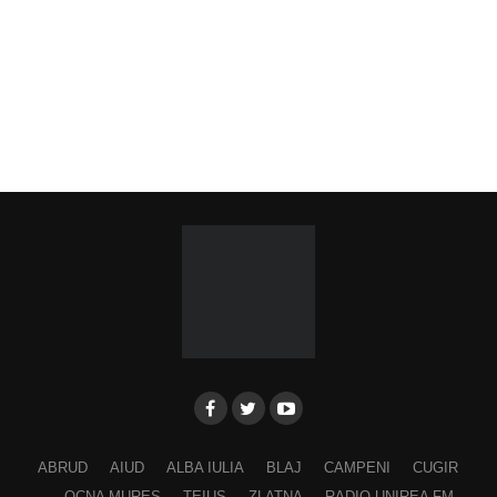
ABRUD
AIUD
ALBA IULIA
BLAJ
CAMPENI
CUGIR
OCNA MURES
TEIUS
ZLATNA
RADIO UNIREA FM