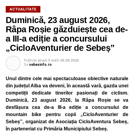
ACTUALITATE
Duminică, 23 august 2026,
Râpa Roșie găzduiește cea de-
a III-a ediție a concursului
„CicloAventurier de Sebeș”
Publicat
acum 5 ore
în
06.08.2026
De
sebesinfo.ro
Unul dintre cele mai spectaculoase obiective naturale
din județul Alba va deveni, în această vară, gazda unei
competiții dedicate tinerilor pasionați de ciclism.
Duminică, 23 august 2026, la Râpa Roșie se va
desfășura cea de-a III-a ediție a concursului de
mountain bike pentru copii „CicloAventurier de
Sebeș”, organizat de Asociația CicloAventura Sebeș,
în parteneriat cu Primăria Municipiului Sebeș.