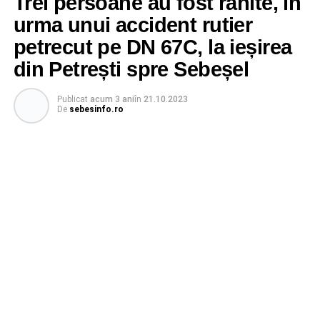
Trei persoane au fost rănite, în
urma unui accident rutier
petrecut pe DN 67C, la ieșirea
din Petrești spre Sebeșel
Publicat
acum 3 ani
în
21.10.2023
De
sebesinfo.ro