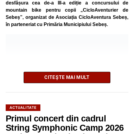
desfășura cea de-a III-a ediție a concursului de
mountain bike pentru copii „CicloAventurier de
Sebeș”, organizat de Asociația CicloAventura Sebeș,
în parteneriat cu Primăria Municipiului Sebeș.
CITEȘTE MAI MULT
ACTUALITATE
Primul concert din cadrul
După două ediții organizate în Parcul Arini, competiția se
String Symphonic Camp 2026
mută într-un nou decor, oferind participanților ocazia de a