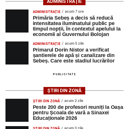
Ultimele știri din Sebeș
ADMINISTRAȚIE
acum 7 ore
ADMINISTRAȚIE
Primăria Sebeș a decis să reducă intensitatea
Primăria Sebeș a decis să reducă
iluminatului public pe timpul nopții, în contextul
intensitatea iluminatului public pe
apelului la economii al Guvernului Bolojan
timpul nopții, în contextul apelului la
economii al Guvernului Bolojan
Duminică, 23 august 2026, Râpa Roșie găzduiește
cea de-a III-a ediție a concursului „CicloAventurier
acum 5 zile
ADMINISTRAȚIE
Primarul Dorin Nistor a verificat
de Sebeș”
șantierele de apă și canalizare din
Primul concert din cadrul String Symphonic Camp
Sebeș. Care este stadiul lucrărilor
2026 a adus emoție și aplauze la Sebeș
După mai multe zile de pregătire intensivă, participanții
PUBLICITATE
au venit la Sebeș și au susținut un recital apreciat de
public. Fiecare interpretare a evidențiat nivelul artistic al
ȘTIRI DIN ZONĂ
Facebook
Messenger
WhatsApp
Twitter/X
Email
tinerilor muzicieni și munca depusă în cadrul taberei, iar
acum 2 zile
ȘTIRI DIN ZONĂ
spectatorii au răsplătit prestațiile cu aplauze îndelungate.
Peste 200 de profesori reuniți la Oașa
pentru Școala de vară a Sinaxei
Educaționale 2026
acum 3 zile
ȘTIRI DIN ZONĂ