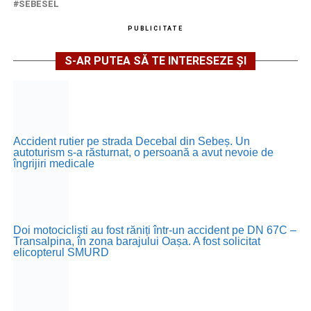
SEBESEL
PUBLICITATE
S-AR PUTEA SĂ TE INTERESEZE ȘI
Accident rutier pe strada Decebal din Sebeș. Un
autoturism s-a răsturnat, o persoană a avut nevoie de
îngrijiri medicale
Doi motocicliști au fost răniți într-un accident pe DN 67C –
Transalpina, în zona barajului Oașa. A fost solicitat
elicopterul SMURD