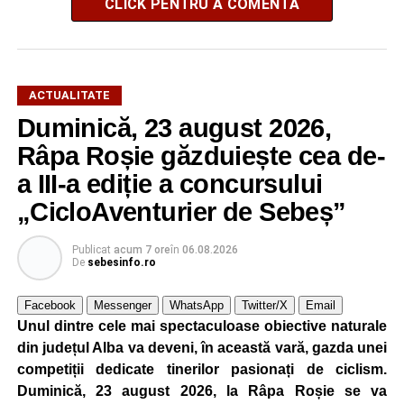
CLICK PENTRU A COMENTA
ACTUALITATE
Duminică, 23 august 2026,
Râpa Roșie găzduiește cea de-
a III-a ediție a concursului
„CicloAventurier de Sebeș”
Publicat
acum 7 ore
în
06.08.2026
De
sebesinfo.ro
Facebook
Messenger
WhatsApp
Twitter/X
Email
Unul dintre cele mai spectaculoase obiective naturale
din județul Alba va deveni, în această vară, gazda unei
competiții dedicate tinerilor pasionați de ciclism.
Duminică, 23 august 2026, la Râpa Roșie se va