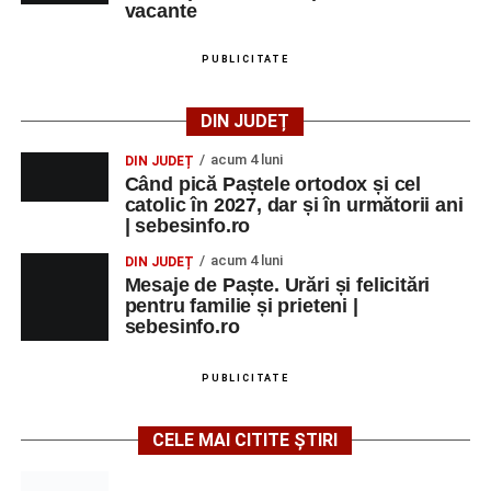
vacante
PUBLICITATE
DIN JUDEȚ
acum 4 luni
DIN JUDEȚ
Când pică Paștele ortodox și cel
catolic în 2027, dar și în următorii ani
| sebesinfo.ro
acum 4 luni
DIN JUDEȚ
Mesaje de Paște. Urări și felicitări
pentru familie și prieteni |
sebesinfo.ro
PUBLICITATE
CELE MAI CITITE ȘTIRI