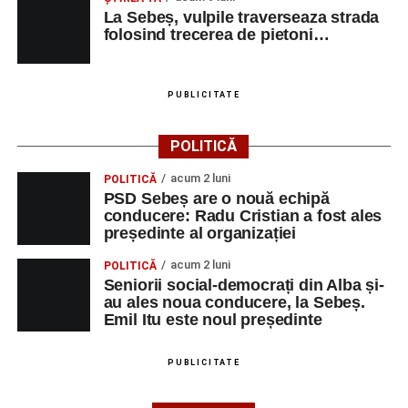
La Sebeș, vulpile traverseaza strada
folosind trecerea de pietoni…
Urmărește-ne pe Google News
Ultimele știri din Sebeș
PUBLICITATE
Primăria Sebeș a decis să reducă intensitatea
POLITICĂ
iluminatului public pe timpul nopții, în contextul
apelului la economii al Guvernului Bolojan
acum 2 luni
POLITICĂ
PSD Sebeș are o nouă echipă
Duminică, 23 august 2026, Râpa Roșie găzduiește
conducere: Radu Cristian a fost ales
cea de-a III-a ediție a concursului „CicloAventurier
președinte al organizației
de Sebeș”
acum 2 luni
POLITICĂ
Primul concert din cadrul String Symphonic Camp
Seniorii social-democrați din Alba și-
au ales noua conducere, la Sebeș.
2026 a adus emoție și aplauze la Sebeș
Emil Itu este noul președinte
PUBLICITATE
Facebook
Messenger
WhatsApp
Twitter/X
Email