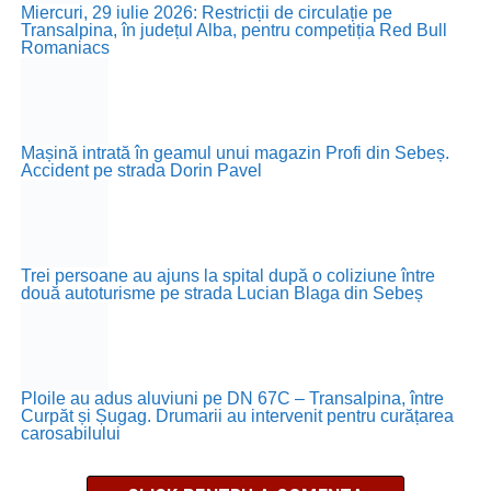
Miercuri, 29 iulie 2026: Restricții de circulație pe
Transalpina, în județul Alba, pentru competiția Red Bull
Romaniacs
Mașină intrată în geamul unui magazin Profi din Sebeș.
Accident pe strada Dorin Pavel
Trei persoane au ajuns la spital după o coliziune între
două autoturisme pe strada Lucian Blaga din Sebeș
Ploile au adus aluviuni pe DN 67C – Transalpina, între
Curpăt și Șugag. Drumarii au intervenit pentru curățarea
carosabilului