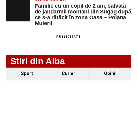
Familie cu un copil de 2 ani, salvată
de jandarmii montani din Șugag după
ce s-a rătăcit în zona Oașa – Poiana
Muierii
PUBLICITATE
Stiri din Alba
Sport
Curier
Opinii
Evenimentul face parte din programul
String Symphonic
Camp 2026
, proiect susținut de
Rotary Club Alba Iulia
,
care urmărește să ofere tinerilor muzicieni oportunitatea
de a se perfecționa, de a colabora cu artiști din alte țări și
de a evolua împreună în fața publicului.