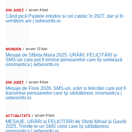
acum 4 luni
DIN JUDEȚ
Când pică Paștele ortodox și cel catolic în 2027, dar și în
următorii ani | sebesinfo.ro
acum 12 luni
MONDEN
Mesaje de Sfânta Maria 2025. URĂRI, FELICITĂRI și
SMS-uri care pot fi trimise persoanelor care își serbează
onomastica | sebesinfo.ro
acum 4 luni
DIN JUDEȚ
Mesaje de Florii 2026. SMS-uri, urări și felicitări care pot fi
transmise persoanelor care îşi sărbătoresc onomastica |
sebesinfo.ro
acum 9 luni
ACTUALITATE
MESAJE, URĂRI și FELICITĂRI de Sfinții Mihail și Gavrill
2025. Trimite-le un SMS celor care își sărbătoresc
onomastica | sebesinfo.ro