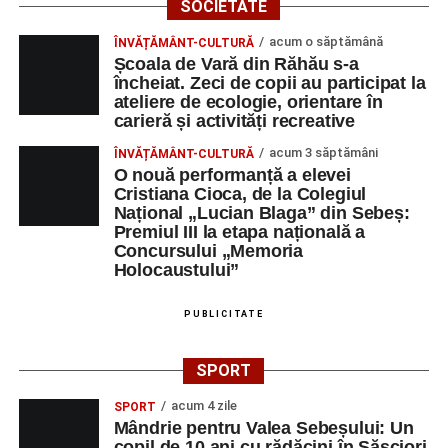
SOCIETATE
acum o săptămână
ÎNVĂȚĂMÂNT-CULTURĂ
Școala de Vară din Răhău s-a
încheiat. Zeci de copii au participat la
ateliere de ecologie, orientare în
carieră și activități recreative
acum 3 săptămâni
ÎNVĂȚĂMÂNT-CULTURĂ
O nouă performanță a elevei
Cristiana Cioca, de la Colegiul
Național „Lucian Blaga” din Sebeș:
Premiul III la etapa națională a
Concursului „Memoria
Holocaustului”
PUBLICITATE
SPORT
acum 4 zile
SPORT
Mândrie pentru Valea Sebeșului: Un
copil de 10 ani cu rădăcini în Săsciori