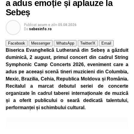
a adus emoție și aplauze la
concura într-un cadru natural deosebit. Evenimentul este
Sebeș
destinat copiilor și adolescenților cu vârste cuprinse între
5 și 18 ani, iar participarea este gratuită.
Publicat
acum o zi
în
05.08.2026
De
sebesinfo.ro
Organizatorii au pregătit trasee adaptate fiecărei categorii
de vârstă, astfel încât competiția să fie accesibilă atât
Facebook
Messenger
WhatsApp
Twitter/X
Email
celor aflați la început de drum, cât și celor cu experiență în
Biserica Evanghelică Lutherană din Sebeș a găzduit
mountain bike. La finalul întrecerii, cei mai bine clasați
duminică, 2 august, primul concert din cadrul String
concurenți vor fi recompensați cu premii în bani și premii
Symphonic Camp Concerts 2026, eveniment care a
oferite de partenerii evenimentului.
adus pe aceeași scenă tineri muzicieni din Columbia,
Mexic, Brazilia, Cehia, Republica Moldova și România.
Înaintea zilei de concurs, participanții își vor putea ridica
Recitalul a marcat debutul seriei de concerte
numerele de concurs, confirma înscrierile online sau se
organizate în cadrul taberei internaționale de muzică
vor putea înscrie direct la competiție în cadrul Punctului
și a oferit publicului o seară dedicată talentului,
Oficial de Înscrieri și Informații (Race Office), care va
performanței și schimbului cultural.
funcționa după următorul program:
• vineri, 21 august, între orele 17:00 și 20:00, în Piața
Primăriei Sebeș;