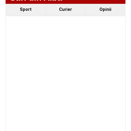
Regelui. Intervin pompierii din Sebeș
Sport
Curier
Opinii
Facebook
Messenger
WhatsApp
Twitter/X
Email