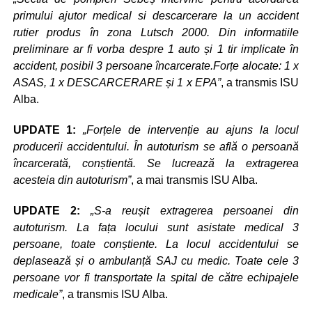
primului ajutor medical si descarcerare la un accident
rutier produs în zona Lutsch 2000. Din informatiile
preliminare ar fi vorba despre 1 auto și 1 tir implicate în
accident, posibil 3 persoane încarcerate.Forțe alocate: 1 x
ASAS, 1 x DESCARCERARE și 1 x EPA”
, a transmis ISU
Alba.
UPDATE 1:
„Forțele de intervenție au ajuns la locul
producerii accidentului. În autoturism se află o persoană
încarcerată, conștientă. Se lucrează la extragerea
acesteia din autoturism”
, a mai transmis ISU Alba.
UPDATE 2:
„S-a reușit extragerea persoanei din
autoturism. La fața locului sunt asistate medical 3
persoane, toate conștiente. La locul accidentului se
deplasează și o ambulanță SAJ cu medic. Toate cele 3
persoane vor fi transportate la spital de către echipajele
medicale”
, a transmis ISU Alba.