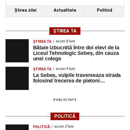
Ştirea zilei
Actualitate
Politică
ȘTIREA TA
acum 8 luni
ŞTIREA TA
Bătaie izbucnită între doi elevi de la
Liceul Tehnologic Sebeș, din cauza
unei colege
acum 9 luni
ŞTIREA TA
La Sebeș, vulpile traverseaza strada
folosind trecerea de pietoni…
PUBLICITATE
POLITICĂ
acum 2 luni
POLITICĂ