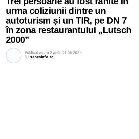
Trei persoane au fost rănite în
urma coliziunii dintre un
autoturism și un TIR, pe DN 7
în zona restaurantului „Lutsch
2000”
Publicat
acum 2 ani
în
01.06.2024
De
sebesinfo.ro