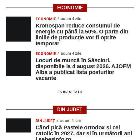
ECONOMIE
acum 4 zile
ECONOMIE
Kronospan reduce consumul de
energie cu până la 50%. O parte din
liniile de producție vor fi oprite
temporar
acum 4 zile
ECONOMIE
Locuri de muncă în Săsciori,
disponibile la 4 august 2026. AJOFM
Alba a publicat lista posturilor
vacante
PUBLICITATE
DIN JUDEȚ
acum 4 luni
DIN JUDEȚ
Când pică Paștele ortodox și cel
catolic în 2027, dar și în următorii ani
| sebesinfo.ro