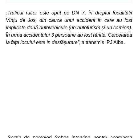
„Traficul rutier este oprit pe DN 7, în dreptul localității
Vințu de Jos, din cauza unui accident în care au fost
implicate două autovehicule (un autoturism și un camion).
În urma accidentului 3 persoane au fost rănite. Cercetarea
la fața locului este în desfășurare”
, a transmis IPJ Alba.
„Sectia de pompieri Sebeș intervine pentru acordarea