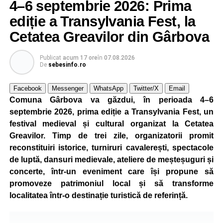
4–6 septembrie 2026: Prima
ediție a Transylvania Fest, la
Cetatea Greavilor din Gârbova
Publicat
acum 17 ore
în
07.08.2026
De
sebesinfo.ro
Facebook
Messenger
WhatsApp
Twitter/X
Email
Comuna Gârbova va găzdui, în perioada 4–6
septembrie 2026, prima ediție a Transylvania Fest, un
festival medieval și cultural organizat la Cetatea
Greavilor. Timp de trei zile, organizatorii promit
reconstituiri istorice, turniruri cavalerești, spectacole
de luptă, dansuri medievale, ateliere de meșteșuguri și
concerte, într-un eveniment care își propune să
promoveze patrimoniul local și să transforme
localitatea într-o destinație turistică de referință.