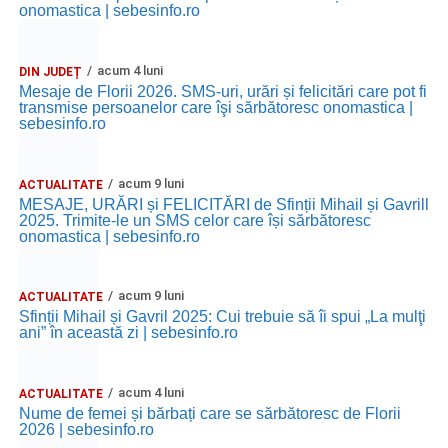
onomastica | sebesinfo.ro
acum 4 luni
DIN JUDEȚ
Mesaje de Florii 2026. SMS-uri, urări și felicitări care pot fi
transmise persoanelor care îşi sărbătoresc onomastica |
sebesinfo.ro
acum 9 luni
ACTUALITATE
MESAJE, URĂRI și FELICITĂRI de Sfinții Mihail și Gavrill
2025. Trimite-le un SMS celor care își sărbătoresc
onomastica | sebesinfo.ro
acum 9 luni
ACTUALITATE
Sfinții Mihail și Gavril 2025: Cui trebuie să îi spui „La mulţi
ani” în această zi | sebesinfo.ro
acum 4 luni
ACTUALITATE
Nume de femei și bărbați care se sărbătoresc de Florii
2026 | sebesinfo.ro