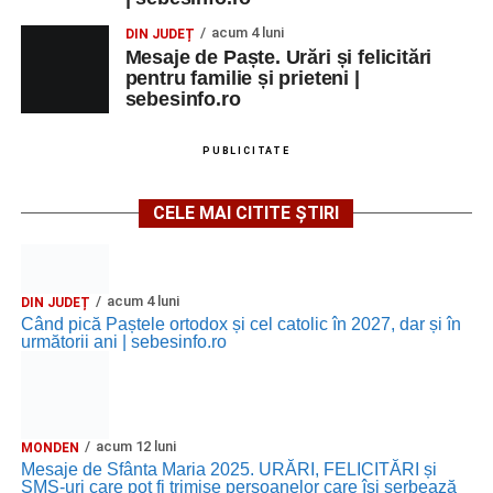
acum 4 luni
DIN JUDEȚ
Mesaje de Paște. Urări și felicitări
pentru familie și prieteni |
sebesinfo.ro
PUBLICITATE
CELE MAI CITITE ȘTIRI
acum 4 luni
DIN JUDEȚ
Când pică Paștele ortodox și cel catolic în 2027, dar și în
următorii ani | sebesinfo.ro
acum 12 luni
MONDEN
Mesaje de Sfânta Maria 2025. URĂRI, FELICITĂRI și
SMS-uri care pot fi trimise persoanelor care își serbează