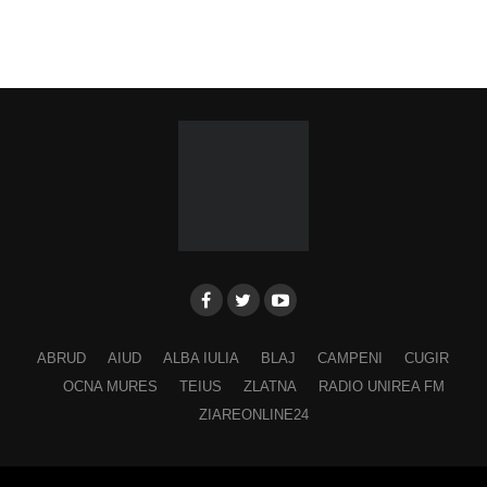
ABRUD
AIUD
ALBA IULIA
BLAJ
CAMPENI
CUGIR
OCNA MURES
TEIUS
ZLATNA
RADIO UNIREA FM
ZIAREONLINE24