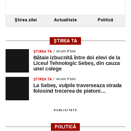
Ultimele știri din Sebeș
Ştirea zilei
Actualitate
Politică
4–6 septembrie 2026: Prima ediție a Transylvania
Fest, la Cetatea Greavilor din Gârbova
Accident rutier la ieșirea din Șugag spre Popasul
ȘTIREA TA
Regelui. Intervin pompierii din Sebeș
acum 8 luni
ŞTIREA TA
Biciclist de 70 de ani, rănit într-un accident rutier
Bătaie izbucnită între doi elevi de la
produs pe strada Dorobanți din Sebeș
Liceul Tehnologic Sebeș, din cauza
unei colege
acum 9 luni
ŞTIREA TA
La Sebeș, vulpile traverseaza strada
folosind trecerea de pietoni…
PUBLICITATE
POLITICĂ