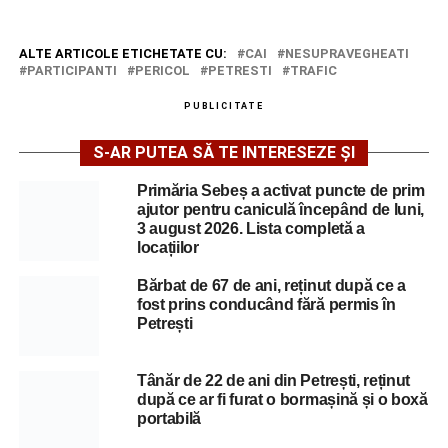
ALTE ARTICOLE ETICHETATE CU:
CAI
NESUPRAVEGHEATI
PARTICIPANTI
PERICOL
PETRESTI
TRAFIC
PUBLICITATE
S-AR PUTEA SĂ TE INTERESEZE ȘI
Primăria Sebeș a activat puncte de prim
ajutor pentru caniculă începând de luni,
3 august 2026. Lista completă a
locațiilor
Bărbat de 67 de ani, reținut după ce a
fost prins conducând fără permis în
Petrești
Tânăr de 22 de ani din Petrești, reținut
după ce ar fi furat o bormașină și o boxă
portabilă