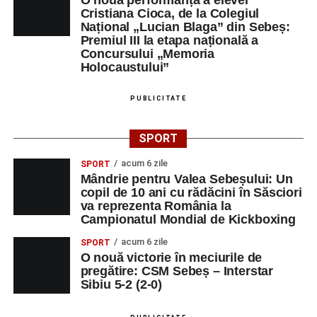
O nouă performanță a elevei
Cristiana Cioca, de la Colegiul
Național „Lucian Blaga” din Sebeș:
Premiul III la etapa națională a
Concursului „Memoria
Holocaustului”
PUBLICITATE
SPORT
acum 6 zile
SPORT
Mândrie pentru Valea Sebeșului: Un
copil de 10 ani cu rădăcini în Săsciori
va reprezenta România la
Campionatul Mondial de Kickboxing
acum 6 zile
SPORT
O nouă victorie în meciurile de
pregătire: CSM Sebeș – Interstar
Sibiu 5-2 (2-0)