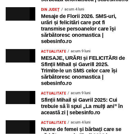
acum 4 luni
DIN JUDEȚ
Mesaje de Florii 2026. SMS-uri,
urări și felicitări care pot fi
transmise persoanelor care îşi
sărbătoresc onomastica |
sebesinfo.ro
acum 9 luni
ACTUALITATE
MESAJE, URĂRI și FELICITĂRI de
Sfinții Mihail și Gavrill 2025.
Trimite-le un SMS celor care își
sărbătoresc onomastica |
sebesinfo.ro
acum 9 luni
ACTUALITATE
Sfinții Mihail și Gavril 2025: Cui
trebuie să îi spui „La mulţi ani” în
această zi | sebesinfo.ro
acum 4 luni
ACTUALITATE
Nume de femei și bărbați care se