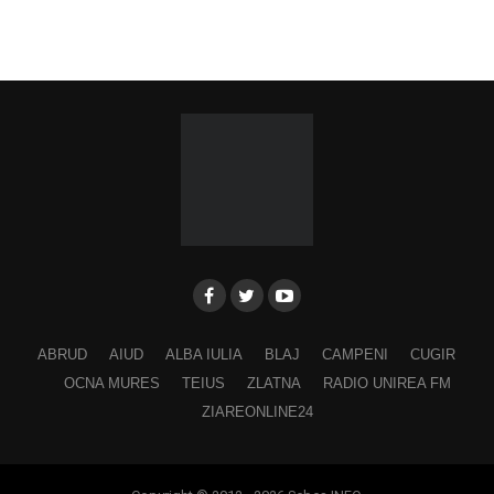
ABRUD
AIUD
ALBA IULIA
BLAJ
CAMPENI
CUGIR
OCNA MURES
TEIUS
ZLATNA
RADIO UNIREA FM
ZIAREONLINE24