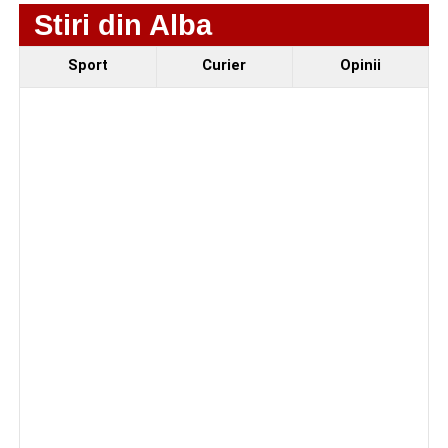
Stiri din Alba
Sport
Curier
Opinii
Reamintim că, vulpile pot provoca pagube considerabile
în gospodăriile și de la sate, prin atacarea păsărilor
domestice. De asemenea, aceste animale pot transmite
boli grave, precum turbarea. Sunt expuse atât animalele
cu care vulpea intră în contact direct, cât și oamenii, fie
prin mușcătură, fie prin intermediul animalelor din curte.
Adaugă-ne ca sursă preferată
Urmărește-ne pe Google News