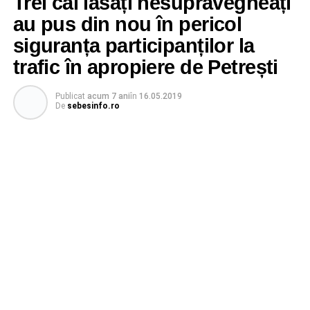
Trei cai lăsați nesupravegheați
au pus din nou în pericol
siguranța participanților la
trafic în apropiere de Petrești
Publicat
acum 7 ani
în
16.05.2019
De
sebesinfo.ro