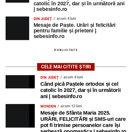
catolic în 2027, dar și în următorii ani
| sebesinfo.ro
acum 4 luni
DIN JUDEȚ
Mesaje de Paște. Urări și felicitări
pentru familie și prieteni |
sebesinfo.ro
PUBLICITATE
CELE MAI CITITE ȘTIRI
acum 4 luni
DIN JUDEȚ
Când pică Paștele ortodox și cel
catolic în 2027, dar și în următorii
ani | sebesinfo.ro
acum 12 luni
MONDEN
Mesaje de Sfânta Maria 2025.
URĂRI, FELICITĂRI și SMS-uri care
pot fi trimise persoanelor care își
serbează onomastica | sebesinfo.ro