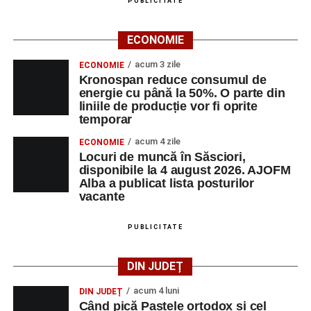
PUBLICITATE
ECONOMIE
acum 3 zile
ECONOMIE
Kronospan reduce consumul de
energie cu până la 50%. O parte din
liniile de producție vor fi oprite
temporar
acum 4 zile
ECONOMIE
Locuri de muncă în Săsciori,
disponibile la 4 august 2026. AJOFM
Alba a publicat lista posturilor
vacante
PUBLICITATE
DIN JUDEȚ
acum 4 luni
DIN JUDEȚ
Când pică Paștele ortodox și cel