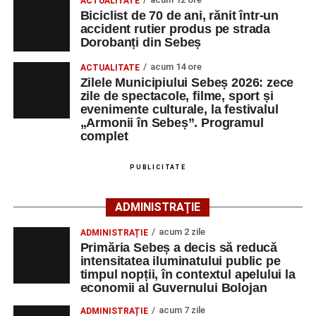
ACTUALITATE
Biciclist de 70 de ani, rănit într-un
Adaugă-ne ca sursă preferată
accident rutier produs pe strada
Dorobanți din Sebeș
Urmărește-ne pe Google News
acum 14 ore
ACTUALITATE
Zilele Municipiului Sebeș 2026: zece
Ultimele știri din Sebeș
zile de spectacole, filme, sport și
evenimente culturale, la festivalul
„Armonii în Sebeș”. Programul
4–6 septembrie 2026: Prima ediție a Transylvania
complet
Fest, la Cetatea Greavilor din Gârbova
Accident rutier la ieșirea din Șugag spre Popasul
PUBLICITATE
Regelui. Intervin pompierii din Sebeș
Biciclist de 70 de ani, rănit într-un accident rutier
ADMINISTRAȚIE
produs pe strada Dorobanți din Sebeș
acum 2 zile
ADMINISTRAȚIE
Primăria Sebeș a decis să reducă
intensitatea iluminatului public pe
timpul nopții, în contextul apelului la
economii al Guvernului Bolojan
acum 7 zile
ADMINISTRAȚIE