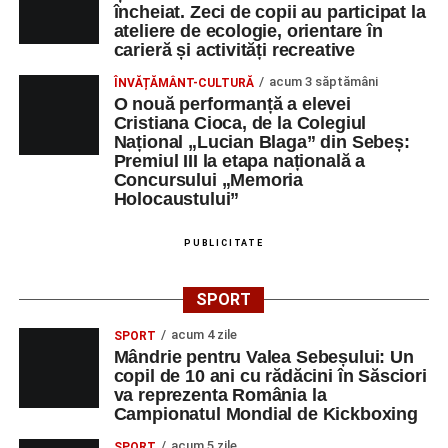
încheiat. Zeci de copii au participat la
ateliere de ecologie, orientare în
carieră și activități recreative
acum 3 săptămâni
ÎNVĂȚĂMÂNT-CULTURĂ
O nouă performanță a elevei
Cristiana Cioca, de la Colegiul
Național „Lucian Blaga” din Sebeș:
Premiul III la etapa națională a
Concursului „Memoria
Holocaustului”
PUBLICITATE
SPORT
acum 4 zile
SPORT
Mândrie pentru Valea Sebeșului: Un
copil de 10 ani cu rădăcini în Săsciori
va reprezenta România la
Campionatul Mondial de Kickboxing
acum 5 zile
SPORT