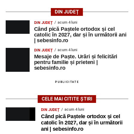
DIN JUDEȚ
acum 4 luni
DIN JUDEȚ
Când pică Paștele ortodox și cel
catolic în 2027, dar și în următorii ani
| sebesinfo.ro
acum 4 luni
DIN JUDEȚ
Mesaje de Paște. Urări și felicitări
pentru familie și prieteni |
sebesinfo.ro
PUBLICITATE
CELE MAI CITITE ȘTIRI
acum 4 luni
DIN JUDEȚ
Când pică Paștele ortodox și cel
catolic în 2027, dar și în următorii
ani | sebesinfo.ro