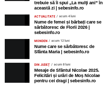
trebuie să îi spui „La mulţi ani” în
această zi | sebesinfo.ro
acum 4 luni
ACTUALITATE
Nume de femei și bărbați care se
sărbătoresc de Florii 2026 |
sebesinfo.ro
acum 12 luni
MONDEN
Nume care se sărbătoresc de
Sfânta Maria | sebesinfo.ro
acum 8 luni
DIN JUDEȚ
Mesaje de Sfântul Nicolae 2025.
Felicitări și urări de Moș Nicolae
pentru cei dragi | sebesinfo.ro