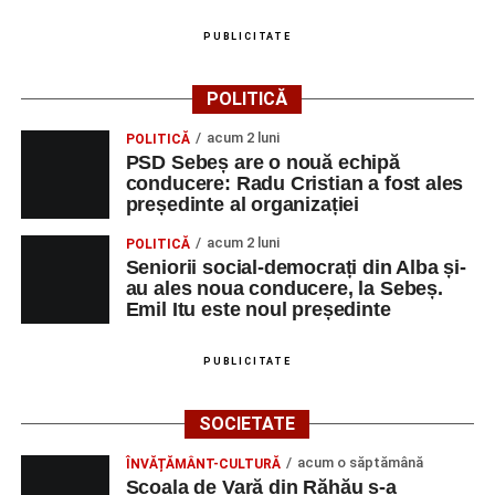
Ultimele știri din Sebeș
PUBLICITATE
Duminică, 23 august 2026, Râpa Roșie găzduiește
cea de-a III-a ediție a concursului „CicloAventurier
POLITICĂ
de Sebeș”
acum 2 luni
POLITICĂ
Primul concert din cadrul String Symphonic Camp
PSD Sebeș are o nouă echipă
2026 a adus emoție și aplauze la Sebeș
conducere: Radu Cristian a fost ales
președinte al organizației
În luna august, cele mai recente lucrări ale lui Eugen
Măcinic pot fi admirate la Primăria Sebeș
acum 2 luni
POLITICĂ
Seniorii social-democrați din Alba și-
au ales noua conducere, la Sebeș.
Emil Itu este noul președinte
PUBLICITATE
SOCIETATE
acum o săptămână
ÎNVĂȚĂMÂNT-CULTURĂ
Școala de Vară din Răhău s-a