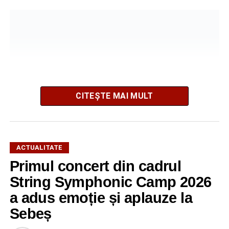
CITEȘTE MAI MULT
ACTUALITATE
Primul concert din cadrul
După două ediții organizate în Parcul Arini, competiția se
mută într-un nou decor, oferind participanților ocazia de a
String Symphonic Camp 2026
concura într-un cadru natural deosebit. Evenimentul este
a adus emoție și aplauze la
destinat copiilor și adolescenților cu vârste cuprinse între
Sebeș
5 și 18 ani, iar participarea este gratuită.