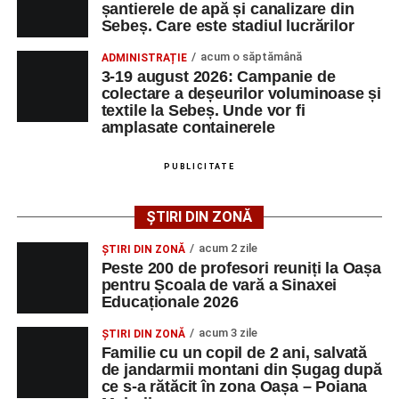
șantierele de apă și canalizare din
Sebeș. Care este stadiul lucrărilor
Primul concert din cadrul String Symphonic Camp
2026 a adus emoție și aplauze la Sebeș
acum o săptămână
ADMINISTRAȚIE
3-19 august 2026: Campanie de
În luna august, cele mai recente lucrări ale lui Eugen
colectare a deșeurilor voluminoase și
Măcinic pot fi admirate la Primăria Sebeș
textile la Sebeș. Unde vor fi
amplasate containerele
După mai multe zile de pregătire intensivă, participanții
au venit la Sebeș și au susținut un recital apreciat de
PUBLICITATE
public. Fiecare interpretare a evidențiat nivelul artistic al
tinerilor muzicieni și munca depusă în cadrul taberei, iar
ȘTIRI DIN ZONĂ
spectatorii au răsplătit prestațiile cu aplauze îndelungate.
acum 2 zile
ȘTIRI DIN ZONĂ
Peste 200 de profesori reuniți la Oașa
pentru Școala de vară a Sinaxei
Educaționale 2026
acum 3 zile
ȘTIRI DIN ZONĂ
Familie cu un copil de 2 ani, salvată
de jandarmii montani din Șugag după
ce s-a rătăcit în zona Oașa – Poiana