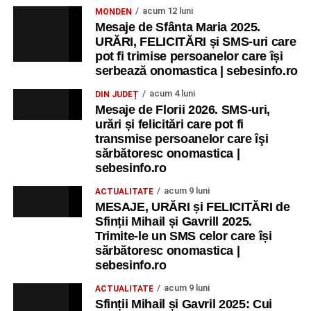
acum 12 luni
MONDEN
Mesaje de Sfânta Maria 2025.
URĂRI, FELICITĂRI și SMS-uri care
pot fi trimise persoanelor care își
serbează onomastica | sebesinfo.ro
acum 4 luni
DIN JUDEȚ
Mesaje de Florii 2026. SMS-uri,
urări și felicitări care pot fi
transmise persoanelor care îşi
sărbătoresc onomastica |
sebesinfo.ro
acum 9 luni
ACTUALITATE
MESAJE, URĂRI și FELICITĂRI de
Sfinții Mihail și Gavrill 2025.
Trimite-le un SMS celor care își
sărbătoresc onomastica |
sebesinfo.ro
acum 9 luni
ACTUALITATE
Sfinții Mihail și Gavril 2025: Cui