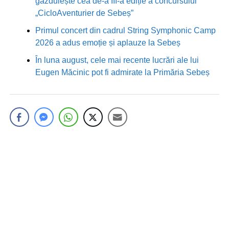
găzduiește cea de-a III-a ediție a concursului
„CicloAventurier de Sebeș”
Primul concert din cadrul String Symphonic Camp
2026 a adus emoție și aplauze la Sebeș
În luna august, cele mai recente lucrări ale lui
Eugen Măcinic pot fi admirate la Primăria Sebeș