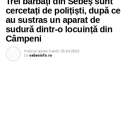
Trei bărbați din Sebeș sunt
cercetați de polițiști, după ce
au sustras un aparat de
sudură dintr-o locuință din
Câmpeni
Publicat
acum 3 ani
în
25.04.2023
De
sebesinfo.ro