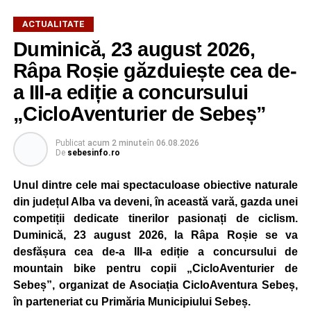
ACTUALITATE
Duminică, 23 august 2026,
Râpa Roșie găzduiește cea de-
a III-a ediție a concursului
„CicloAventurier de Sebeș”
Publicat
acum 2 minute
în
06.08.2026
De
sebesinfo.ro
Unul dintre cele mai spectaculoase obiective naturale
din județul Alba va deveni, în această vară, gazda unei
competiții dedicate tinerilor pasionați de ciclism.
Duminică, 23 august 2026, la Râpa Roșie se va
desfășura cea de-a III-a ediție a concursului de
mountain bike pentru copii „CicloAventurier de
Sebeș”, organizat de Asociația CicloAventura Sebeș,
în parteneriat cu Primăria Municipiului Sebeș.