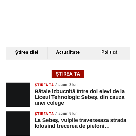
Organizatorii au transmis că recitalul de la Sebeș
reprezintă doar începutul unei serii de concerte care vor
Ştirea zilei
Actualitate
Politică
avea loc pe parcursul taberei, oferind comunității din
județul Alba ocazia de a descoperi tineri interpreți talentați
și de a lua parte la un veritabil schimb cultural prin
ȘTIREA TA
muzică.
acum 8 luni
ŞTIREA TA
Bătaie izbucnită între doi elevi de la
Liceul Tehnologic Sebeș, din cauza
unei colege
Adaugă-ne ca sursă preferată
acum 9 luni
ŞTIREA TA
La Sebeș, vulpile traverseaza strada
Urmărește-ne pe Google News
folosind trecerea de pietoni…