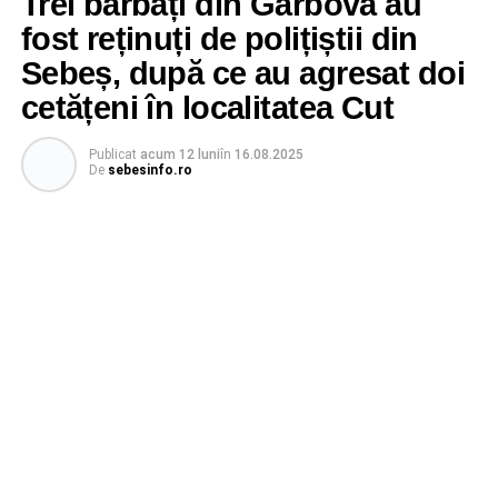
Trei bărbați din Gârbova au
fost reținuți de polițiștii din
Sebeș, după ce au agresat doi
cetățeni în localitatea Cut
Publicat
acum 12 luni
în
16.08.2025
De
sebesinfo.ro