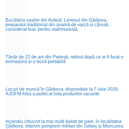
Bucătăria sașilor din Ardeal: Leveșul din Gârbova,
preparatul tradițional din zeamă de varză și cârnați,
considerat leac pentru mahmureală
Tânăr de 22 de ani din Petrești, reținut după ce ar fi furat o
bormașină și o boxă portabilă
Locuri de muncă în Gârbova, disponibile la 7 iulie 2026.
AJOFM Alba a publicat lista posturilor vacante
Incendiu izbucnit la mai mulți baloți de paie, în localitatea
Gârbova. Intervin pompierii militari din Sebeș și Miercurea