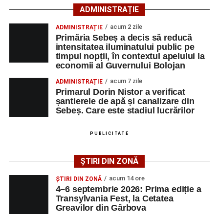
Ultimele știri din Sebeș
ADMINISTRAȚIE
harta culturală a României. Ne dorim ca prima ediție să fie
un reper pentru comunitate, pentru istoria locului și pentru
acum 2 zile
ADMINISTRAȚIE
4–6 septembrie 2026: Prima ediție a Transylvania
toți cei care cred că trecutul poate deveni motor de
Primăria Sebeș a decis să reducă
Fest, la Cetatea Greavilor din Gârbova
dezvoltare pentru prezent”
, a declarat Alexandru Radu,
intensitatea iluminatului public pe
timpul nopții, în contextul apelului la
președintele Asociației AGORA – Născuți Liberi.
Accident rutier la ieșirea din Șugag spre Popasul
economii al Guvernului Bolojan
Regelui. Intervin pompierii din Sebeș
Transylvania Fest va avea loc în perioada
4–6
acum 7 zile
ADMINISTRAȚIE
Biciclist de 70 de ani, rănit într-un accident rutier
septembrie 2026
, la
Cetatea Greavilor din Gârbova
.
Primarul Dorin Nistor a verificat
produs pe strada Dorobanți din Sebeș
șantierele de apă și canalizare din
Intrarea este liberă pe întreaga durată a evenimentului.
Sebeș. Care este stadiul lucrărilor
PUBLICITATE
Adaugă-ne ca sursă preferată
ȘTIRI DIN ZONĂ
Urmărește-ne pe Google News
acum 14 ore
ȘTIRI DIN ZONĂ
4–6 septembrie 2026: Prima ediție a
Transylvania Fest, la Cetatea
Ultimele știri din Sebeș
Greavilor din Gârbova