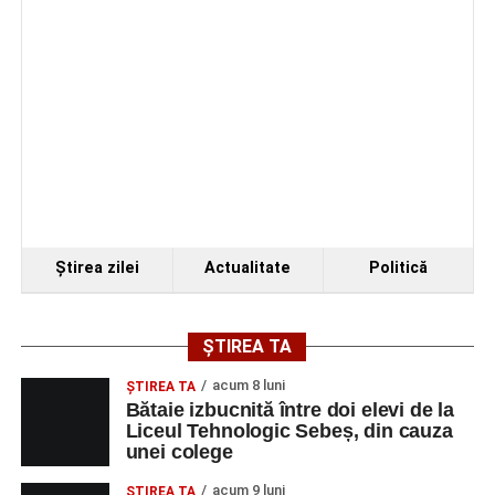
Ştirea zilei
Actualitate
Politică
ȘTIREA TA
acum 8 luni
ŞTIREA TA
Bătaie izbucnită între doi elevi de la
Liceul Tehnologic Sebeș, din cauza
unei colege
acum 9 luni
ŞTIREA TA