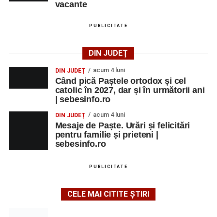
vacante
PUBLICITATE
DIN JUDEȚ
acum 4 luni
DIN JUDEȚ
Când pică Paștele ortodox și cel
catolic în 2027, dar și în următorii ani
| sebesinfo.ro
acum 4 luni
DIN JUDEȚ
Mesaje de Paște. Urări și felicitări
pentru familie și prieteni |
sebesinfo.ro
PUBLICITATE
CELE MAI CITITE ȘTIRI