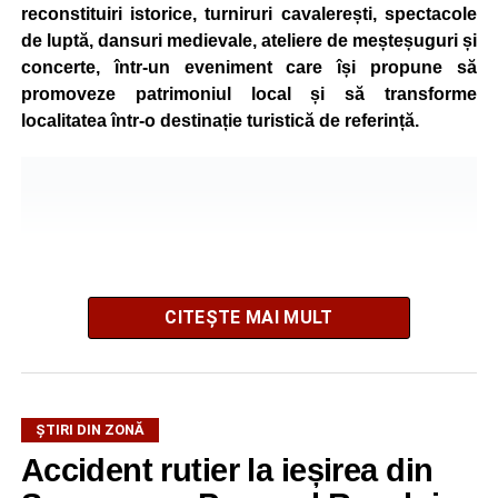
reconstituiri istorice, turniruri cavalerești, spectacole
de luptă, dansuri medievale, ateliere de meșteșuguri și
concerte, într-un eveniment care își propune să
promoveze patrimoniul local și să transforme
localitatea într-o destinație turistică de referință.
CITEȘTE MAI MULT
ȘTIRI DIN ZONĂ
Festivalul este organizat de
Asociația AGORA – Născuți
Accident rutier la ieșirea din
Liberi
, în parteneriat cu
Primăria Comunei Gârbova
și