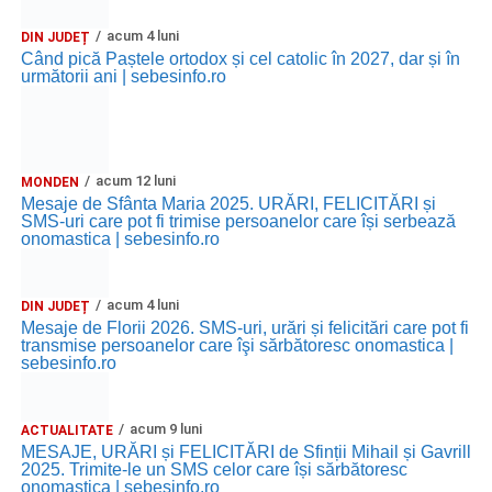
acum 4 luni
DIN JUDEȚ
Când pică Paștele ortodox și cel catolic în 2027, dar și în
următorii ani | sebesinfo.ro
acum 12 luni
MONDEN
Mesaje de Sfânta Maria 2025. URĂRI, FELICITĂRI și
SMS-uri care pot fi trimise persoanelor care își serbează
onomastica | sebesinfo.ro
acum 4 luni
DIN JUDEȚ
Mesaje de Florii 2026. SMS-uri, urări și felicitări care pot fi
transmise persoanelor care îşi sărbătoresc onomastica |
sebesinfo.ro
acum 9 luni
ACTUALITATE
MESAJE, URĂRI și FELICITĂRI de Sfinții Mihail și Gavrill
2025. Trimite-le un SMS celor care își sărbătoresc
onomastica | sebesinfo.ro