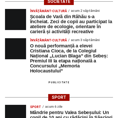
SOCIETATE
acum 2 săptămâni
ÎNVĂȚĂMÂNT-CULTURĂ
Școala de Vară din Răhău s-a
încheiat. Zeci de copii au participat la
ateliere de ecologie, orientare în
carieră și activități recreative
acum 3 săptămâni
ÎNVĂȚĂMÂNT-CULTURĂ
O nouă performanță a elevei
Cristiana Cioca, de la Colegiul
Național „Lucian Blaga” din Sebeș:
Premiul III la etapa națională a
Concursului „Memoria
Holocaustului”
PUBLICITATE
SPORT
acum 6 zile
SPORT
Mândrie pentru Valea Sebeșului: Un
copil de 10 ani cu rădăcini în Săsciori