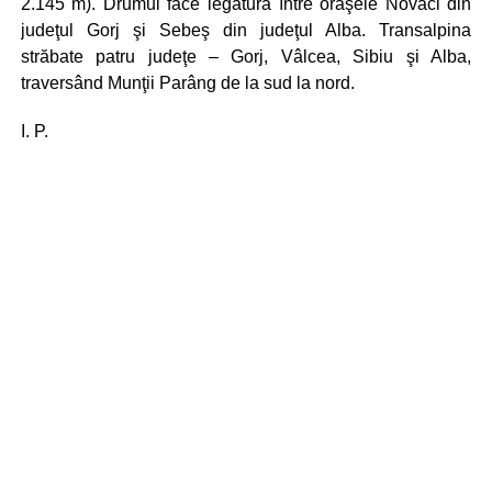
2.145 m). Drumul face legătura între oraşele Novaci din
judeţul Gorj şi Sebeş din judeţul Alba. Transalpina
străbate patru judeţe – Gorj, Vâlcea, Sibiu şi Alba,
traversând Munţii Parâng de la sud la nord.
I. P.