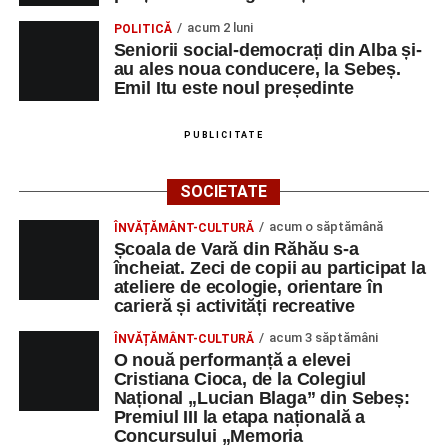
un mod de a lua o gură de aer într-un bombardament
acum 2 luni
POLITICĂ
informatic, mediatic și psihologic.”
(Prof. Boncea Niculina
Seniorii social-democrați din Alba și-
Maria)
au ales noua conducere, la Sebeș.
Emil Itu este noul președinte
„Voi merge acasă cu gândul că educația și nu numai are
la bază doi piloni: OMUL SFINȚEȘTE LOCUL și VORBA
PUBLICITATE
DULCE MULT ADUCE. De la elev până la părinte și mai
apoi în viața noastră, modul de adresare, tonul și gestica
SOCIETATE
sunt vitale.”
(Prof. Ciura Marinela)
acum o săptămână
ÎNVĂȚĂMÂNT-CULTURĂ
Privind spre ediția următoare
Școala de Vară din Răhău s-a
încheiat. Zeci de copii au participat la
În încheierea evenimentului, organizatorii au anunțat tema
ateliere de ecologie, orientare în
carieră și activități recreative
ediției din 2027, dedicată relației dintre caracter, valori și
educație. După trei ediții care au abordat comunicarea
acum 3 săptămâni
ÎNVĂȚĂMÂNT-CULTURĂ
didactică, dinamica diferențelor, participarea și luarea
O nouă performanță a elevei
Cristiana Cioca, de la Colegiul
deciziilor, comunitatea Sinaxa Educațională își propune
Național „Lucian Blaga” din Sebeș:
să revină la întrebările fundamentale despre valorile care
Premiul III la etapa națională a
stau la baza actului educațional și despre rolul
Concursului „Memoria