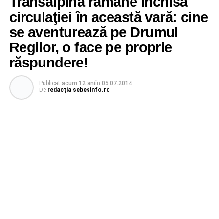
Transalpina rămâne închisă
circulaţiei în această vară: cine
se aventurează pe Drumul
Regilor, o face pe proprie
răspundere!
Publicat
acum 12 ani
în
05.07.2014
De
redacția sebesinfo.ro