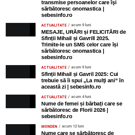
transmise persoanelor care îşi
sărbătoresc onomastica |
sebesinfo.ro
acum 9 luni
ACTUALITATE
MESAJE, URĂRI și FELICITĂRI de
Sfinții Mihail și Gavrill 2025.
Trimite-le un SMS celor care își
sărbătoresc onomastica |
sebesinfo.ro
acum 9 luni
ACTUALITATE
Sfinții Mihail și Gavril 2025: Cui
trebuie să îi spui „La mulţi ani” în
această zi | sebesinfo.ro
acum 4 luni
ACTUALITATE
Nume de femei și bărbați care se
sărbătoresc de Florii 2026 |
sebesinfo.ro
acum 12 luni
MONDEN
Nume care se sărbătoresc de