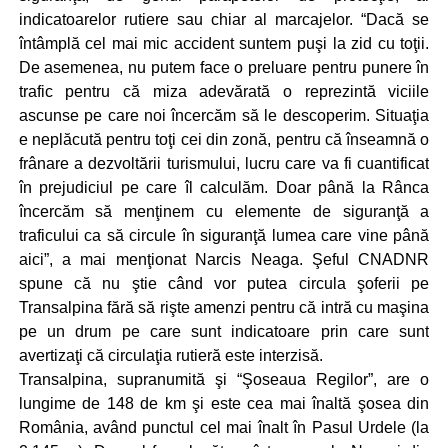
indicatoarelor rutiere sau chiar al marcajelor. “Dacă se
întâmplă cel mai mic accident suntem puşi la zid cu toţii.
De asemenea, nu putem face o preluare pentru punere în
trafic pentru că miza adevărată o reprezintă viciile
ascunse pe care noi încercăm să le descoperim. Situaţia
e neplăcută pentru toţi cei din zonă, pentru că înseamnă o
frânare a dezvoltării turismului, lucru care va fi cuantificat
în prejudiciul pe care îl calculăm. Doar până la Rânca
încercăm să menţinem cu elemente de siguranţă a
traficului ca să circule în siguranţă lumea care vine până
aici”, a mai menţionat Narcis Neaga. Şeful CNADNR
spune că nu ştie când vor putea circula şoferii pe
Transalpina fără să rişte amenzi pentru că intră cu maşina
pe un drum pe care sunt indicatoare prin care sunt
avertizaţi că circulaţia rutieră este interzisă.
Transalpina, supranumită şi “Şoseaua Regilor”, are o
lungime de 148 de km şi este cea mai înaltă şosea din
România, având punctul cel mai înalt în Pasul Urdele (la