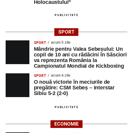
profesorului în formarea caracterului tinerilor.
Holocaustului”
Despre comunitatea Sinaxa Educațională
PUBLICITATE
Asociația
„Sinaxa Educațională”
este o comunitate de
SPORT
profesori, dedicată susținerii unei educații centrate pe
valorile creștin-ortodoxe și pe formarea caracterului
acum 5 zile
SPORT
Mândrie pentru Valea Sebeșului: Un
elevilor. Născută din experiența duhovnicească și
copil de 10 ani cu rădăcini în Săsciori
formativă a Mănăstirii Oașa, Sinaxa își propune să
va reprezenta România la
sprijine profesorii în regăsirea motivației interioare,
Campionatul Mondial de Kickboxing
oferindu-le nu doar instrumente metodice actuale, ci și
acum 6 zile
SPORT
contexte de sprijin reciproc, colaborare și reconectare la
O nouă victorie în meciurile de
vocația pedagogică autentică.
pregătire: CSM Sebeș – Interstar
Sibiu 5-2 (2-0)
PUBLICITATE
Adaugă-ne ca sursă preferată
ECONOMIE
Urmărește-ne pe Google News