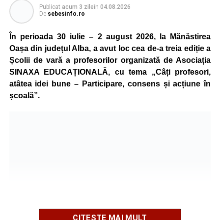
Publicat
acum 3 zile
în
04.08.2026
De
sebesinfo.ro
În perioada 30 iulie – 2 august 2026, la Mănăstirea
Oașa din județul Alba, a avut loc cea de-a treia ediție a
Școlii de vară a profesorilor organizată de Asociația
SINAXA EDUCAȚIONALĂ, cu tema „Câți profesori,
atâtea idei bune – Participare, consens și acțiune în
școală”.
CITEȘTE MAI MULT