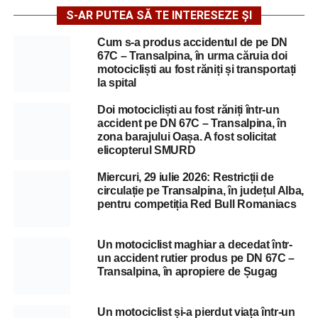
S-AR PUTEA SĂ TE INTERESEZE ȘI
Cum s-a produs accidentul de pe DN
67C – Transalpina, în urma căruia doi
motocicliști au fost răniți și transportați
la spital
Doi motocicliști au fost răniți într-un
accident pe DN 67C – Transalpina, în
zona barajului Oașa. A fost solicitat
elicopterul SMURD
Miercuri, 29 iulie 2026: Restricții de
circulație pe Transalpina, în județul Alba,
pentru competiția Red Bull Romaniacs
Un motociclist maghiar a decedat într-
un accident rutier produs pe DN 67C –
Transalpina, în apropiere de Șugag
Un motociclist și-a pierdut viața într-un