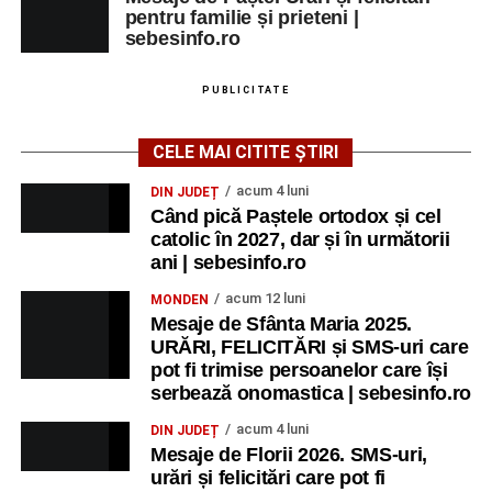
pentru familie și prieteni |
sebesinfo.ro
PUBLICITATE
CELE MAI CITITE ȘTIRI
acum 4 luni
DIN JUDEȚ
Când pică Paștele ortodox și cel
catolic în 2027, dar și în următorii
ani | sebesinfo.ro
acum 12 luni
MONDEN
Mesaje de Sfânta Maria 2025.
URĂRI, FELICITĂRI și SMS-uri care
pot fi trimise persoanelor care își
serbează onomastica | sebesinfo.ro
acum 4 luni
DIN JUDEȚ
Mesaje de Florii 2026. SMS-uri,
urări și felicitări care pot fi