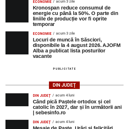
acum 3 zile
ECONOMIE
Kronospan reduce consumul de
Ultimele știri din Sebeș
energie cu până la 50%. O parte din
liniile de producție vor fi oprite
Primăria Sebeș a decis să reducă intensitatea
temporar
iluminatului public pe timpul nopții, în contextul
acum 3 zile
ECONOMIE
apelului la economii al Guvernului Bolojan
Locuri de muncă în Săsciori,
disponibile la 4 august 2026. AJOFM
Duminică, 23 august 2026, Râpa Roșie găzduiește
Alba a publicat lista posturilor
cea de-a III-a ediție a concursului „CicloAventurier
vacante
de Sebeș”
PUBLICITATE
Primul concert din cadrul String Symphonic Camp
2026 a adus emoție și aplauze la Sebeș
DIN JUDEȚ
acum 4 luni
DIN JUDEȚ
Când pică Paștele ortodox și cel
catolic în 2027, dar și în următorii ani
| sebesinfo.ro
acum 4 luni
DIN JUDEȚ
Mesaje de Paște. Urări și felicitări