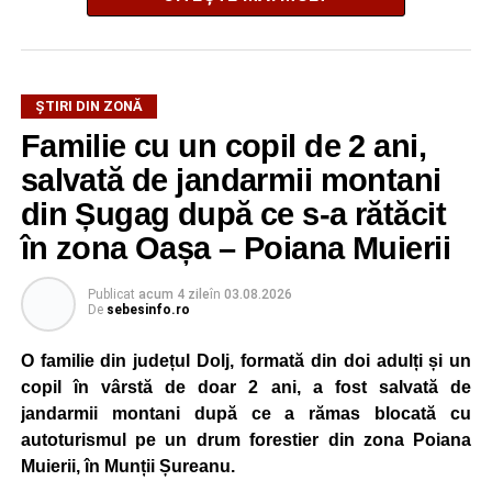
La ediția din acest an au participat peste 200 de cadre
ȘTIRI DIN ZONĂ
didactice din întreaga țară. Printre participanți s-au aflat
Familie cu un copil de 2 ani,
profesori debutanți, profesori cu experiență, inspectori
școlari, directori de școli, consilieri școlari, educatori și
salvată de jandarmii montani
învățători, reprezentând aproape toate disciplinele din
din Șugag după ce s-a rătăcit
sistemul de învățământ.
în zona Oașa – Poiana Muierii
Participare, consens și asumare în școală
Publicat
acum 4 zile
în
03.08.2026
De
sebesinfo.ro
Tema ediției din acest an a pornit de la convingerea că
școala românească dispune de una dintre cele mai
O familie din județul Dolj, formată din doi adulți și un
importante resurse: experiența profesorilor. Provocarea nu
copil în vârstă de doar 2 ani, a fost salvată de
este lipsa ideilor, ci identificarea unor contexte în care
jandarmii montani după ce a rămas blocată cu
acestea să poată fi ascultate, validate și transformate în
autoturismul pe un drum forestier din zona Poiana
proiecte comune.
Muierii, în Munții Șureanu.