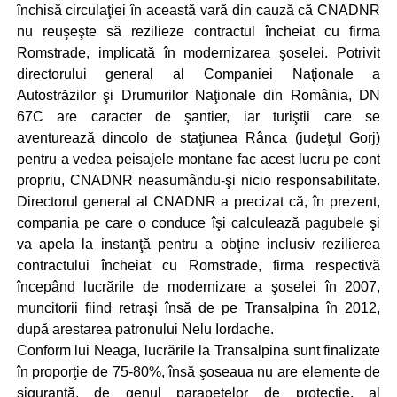
închisă circulaţiei în această vară din cauză că CNADNR
nu reuşeşte să rezilieze contractul încheiat cu firma
Romstrade, implicată în modernizarea şoselei. Potrivit
directorului general al Companiei Naţionale a
Autostrăzilor şi Drumurilor Naţionale din România, DN
67C are caracter de şantier, iar turiştii care se
aventurează dincolo de staţiunea Rânca (judeţul Gorj)
pentru a vedea peisajele montane fac acest lucru pe cont
propriu, CNADNR neasumându-şi nicio responsabilitate.
Directorul general al CNADNR a precizat că, în prezent,
compania pe care o conduce îşi calculează pagubele şi
va apela la instanţă pentru a obţine inclusiv rezilierea
contractului încheiat cu Romstrade, firma respectivă
începând lucrările de modernizare a şoselei în 2007,
muncitorii fiind retraşi însă de pe Transalpina în 2012,
după arestarea patronului Nelu Iordache.
Conform lui Neaga, lucrările la Transalpina sunt finalizate
în proporţie de 75-80%, însă şoseaua nu are elemente de
siguranţă, de genul parapetelor de protecţie, al