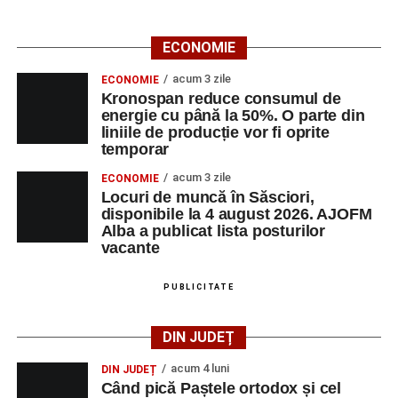
Casa Fanfarei din Petrești
Ora 18.00
– Activități recreative pentru copii, susținute de
ECONOMIE
trupele de teatru
„Gepetto”
și
„Pied Piper”
.
acum 3 zile
ECONOMIE
Kronospan reduce consumul de
Ora 19.00
–
Seară cu tradiții săsești
, cu participarea:
energie cu până la 50%. O parte din
liniile de producție vor fi oprite
Fanfarei din Petrești;
temporar
Trupei de Dansuri Săsești;
acum 3 zile
ECONOMIE
Locuri de muncă în Săsciori,
Alexandrei Pamfilie;
disponibile la 4 august 2026. AJOFM
Alba a publicat lista posturilor
Alfred Dahinten.
vacante
Ora 20.30
– Proiecție cinematografică:
„Napoli – New
York”
(Italia, 2024), film de familie, AP12, după o poveste
PUBLICITATE
de Federico Fellini și Tullio Pinelli.
DIN JUDEȚ
MARȚI, 25 AUGUST 2026
acum 4 luni
DIN JUDEȚ
Când pică Paștele ortodox și cel