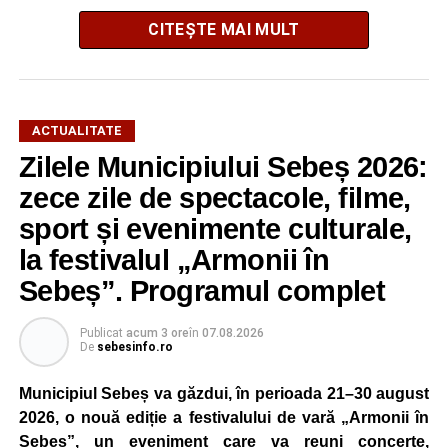
CITEȘTE MAI MULT
Potrivit informațiilor transmise de polițiști, în jurul orei
16:28, un șofer de 65 de ani, din comuna Daia Română,
aflat la volanul unui autoturism, l-ar fi acroșat pe biciclist.
În urma impactului, bărbatul a fost proiectat în două
ACTUALITATE
autoturisme parcate regulamentar pe marginea drumului.
Zilele Municipiului Sebeș 2026:
Victima a suferit leziuni și a fost transportată la spital
zece zile de spectacole, filme,
pentru investigații și îngrijiri medicale.
sport și evenimente culturale,
la festivalul „Armonii în
Atât conducătorul auto, cât și biciclistul au fost testați cu
aparatul etilotest, rezultatele fiind negative.
Sebeș”. Programul complet
Polițiștii au deschis un dosar penal și continuă cercetările
Publicat
acum 3 ore
în
07.08.2026
pentru vătămare corporală din culpă, urmând să
De
sebesinfo.ro
stabilească toate împrejurările în care s-a produs
Municipiul Sebeș va găzdui, în perioada 21–30 august
accidentul.
2026, o nouă ediție a festivalului de vară „Armonii în
Sebeș”, un eveniment care va reuni concerte,