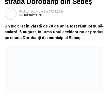
strada Dorobanți din Sebeș
Publicat
acum o oră
în
07.08.2026
De
sebesinfo.ro
Un biciclist în vârstă de 70 de ani a fost rănit joi după-
amiază, 6 august, în urma unui accident rutier produs
pe strada Dorobanți din municipiul Sebeș.