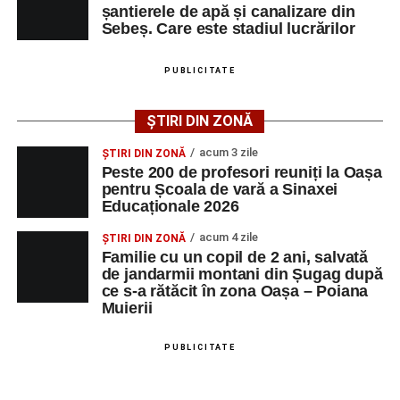
Raica”, sub bagheta dirijorului
Remus Grama
, alături de
șantierele de apă și canalizare din
muzicieni români de prestigiu.
Sebeș. Care este stadiul lucrărilor
Și în acest an, pe scenă vor urca atât artiști consacrați, cât
PUBLICITATE
și interpreți originari din Sebeș, care și-au construit
cariere de succes în țară și în străinătate.
ȘTIRI DIN ZONĂ
Festivalul include și o componentă cinematografică
acum 3 zile
ȘTIRI DIN ZONĂ
importantă. Publicul va putea urmări mai multe producții
Peste 200 de profesori reuniți la Oașa
pentru Școala de vară a Sinaxei
realizate cu implicarea producătoarei
Gabi Suciu
,
Educaționale 2026
originară din Sebeș, prezentă de-a lungul timpului la
unele dintre cele mai importante festivaluri europene de
acum 4 zile
ȘTIRI DIN ZONĂ
film.
Familie cu un copil de 2 ani, salvată
de jandarmii montani din Șugag după
ce s-a rătăcit în zona Oașa – Poiana
Un alt moment așteptat este show-ul susținut de
DJ
Muierii
Phantom (Edy Schneider)
care va oferi un spectacol de
muzică electronică și un impresionant show de lasere în
PUBLICITATE
Piața Primăriei.
Componenta sportivă a festivalului este reprezentată de