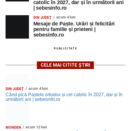
Grădina Muzeului Municipal „Ioan
catolic în 2027, dar și în următorii ani
| sebesinfo.ro
Raica” Sebeș
acum 4 luni
DIN JUDEȚ
Ora 18.00
–
„Armonia artelor”
– salon literar și întâlnire
Mesaje de Paște. Urări și felicitări
pentru familie și prieteni |
cu artele plastice, organizat alături de artiști locali.
sebesinfo.ro
Ora 20.30
– Proiecție cinematografică:
„Primavera”
(Italia, 2025), dramă inspirată de povestea nașterii operei
PUBLICITATE
„Anotimpurile”
de Antonio Vivaldi (rating N-15).
CELE MAI CITITE ȘTIRI
MIERCURI, 26 AUGUST 2026
Copiii în armonia orașului
acum 4 luni
DIN JUDEȚ
Când pică Paștele ortodox și cel catolic în 2027, dar și în
Ora 10.00
– Școala din Răhău: activități recreative pentru
următorii ani | sebesinfo.ro
copii.
Ora 11.00
– Curtea Școlii „M. Kogălniceanu”: activități
recreative pentru copii.
acum 12 luni
MONDEN