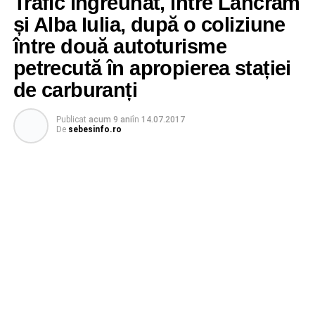
Trafic îngreunat, între Lancrăm
și Alba Iulia, după o coliziune
între două autoturisme
petrecută în apropierea stației
de carburanți
Publicat
acum 9 ani
în
14.07.2017
De
sebesinfo.ro