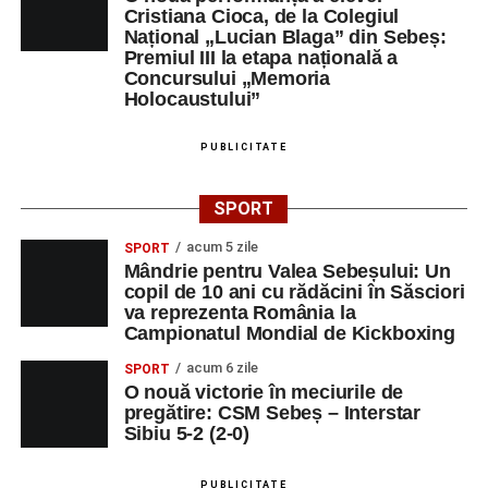
Cristiana Cioca, de la Colegiul
Național „Lucian Blaga” din Sebeș:
Centrul Cultural „Lucian Blaga”
Premiul III la etapa națională a
Concursului „Memoria
Sebeș – Sala de spectacole
Holocaustului”
Ora 19.00
– Proiecție cinematografică:
„Unde merg
PUBLICITATE
elefanții”
(România, 2023), black comedy, în regia lui
Gabi Virginia Șarga și Cătălin Rotaru, producător Gabi
Suciu.
SPORT
acum 5 zile
SPORT
DUMINICĂ, 23 AUGUST 2026
Mândrie pentru Valea Sebeșului: Un
copil de 10 ani cu rădăcini în Săsciori
Râpa Roșie
va reprezenta România la
Campionatul Mondial de Kickboxing
Ora 10.00
–
„Cicloaventurier de Sebeș”
– startul oficial
acum 6 zile
SPORT
al competiției MTB pentru copii.
O nouă victorie în meciurile de
pregătire: CSM Sebeș – Interstar
Sibiu 5-2 (2-0)
LUNI, 24 AUGUST 2026
PUBLICITATE