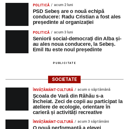
Piața Primăriei
acum 2 luni
POLITICĂ
PSD Sebeș are o nouă echipă
conducere: Radu Cristian a fost ales
Orele 17.00–20.00
– Punct oficial de înscrieri și informații
președinte al organizației
(Race Office) pentru competiția
„Cicloaventurier de
Sebeș”
.
acum 3 luni
POLITICĂ
Seniorii social-democrați din Alba și-
SÂMBĂTĂ, 22 AUGUST 2026
au ales noua conducere, la Sebeș.
Emil Itu este noul președinte
Platoul Centrului Cultural „Lucian
PUBLICITATE
Blaga” Sebeș
SOCIETATE
Orele 10.00–20.00
– Punct oficial de înscrieri și informații
(Race Office) pentru competiția
„Cicloaventurier de
acum o săptămână
ÎNVĂȚĂMÂNT-CULTURĂ
Sebeș”
.
Școala de Vară din Răhău s-a
încheiat. Zeci de copii au participat la
ateliere de ecologie, orientare în
Râpa Roșie
carieră și activități recreative
Orele 17.00–20.00
– Antrenamente libere pe traseul de
acum 3 săptămâni
ÎNVĂȚĂMÂNT-CULTURĂ
concurs.
O nouă performanță a elevei