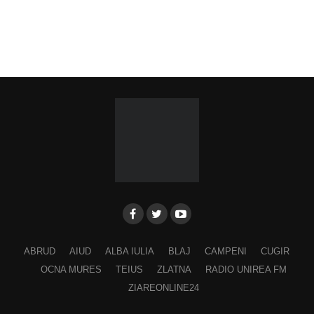
Fărcășiu”
.
Participă:
Adina Hada
Cristian Fodor
Miruna Medrea
Alina Secășan
Georgiana Petrescu
Ancuța Stănuș
Georgiana Pavelescu
Alina Andrei
ABRUD
AIUD
ALBA IULIA
BLAJ
CAMPENI
CUGIR
George Drăgan
OCNA MURES
TEIUS
ZLATNA
RADIO UNIREA FM
Alina Maer
ZIAREONLINE24
Anamaria Ghenescu