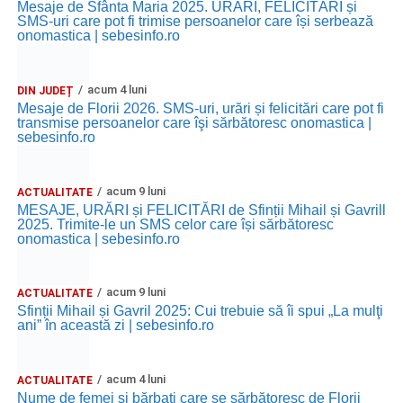
Mesaje de Sfânta Maria 2025. URĂRI, FELICITĂRI și
Ora 17.00
– Grădina Muzeului Municipal „Ioan Raica”
SMS-uri care pot fi trimise persoanelor care își serbează
onomastica | sebesinfo.ro
Sebeș: încheierea Școlii de vară
„Curcubeul Prieteniei”
.
Ora 18.30
– Aula Primăriei Municipiului Sebeș:
acum 4 luni
DIN JUDEȚ
festivitatea de premiere a șefilor de promoție și a elevilor
Mesaje de Florii 2026. SMS-uri, urări și felicitări care pot fi
care au obținut rezultate remarcabile la examenele de
transmise persoanelor care îşi sărbătoresc onomastica |
sebesinfo.ro
Evaluare Națională și Bacalaureat.
Ora 19.00
– Parcul Tineretului:
Spectacol pentru copii și
acum 9 luni
ACTUALITATE
Spuma Party
.
MESAJE, URĂRI și FELICITĂRI de Sfinții Mihail și Gavrill
2025. Trimite-le un SMS celor care își sărbătoresc
onomastica | sebesinfo.ro
Participă:
Alexandra Pamfilie și Școala de muzică
„DoReMi”
;
acum 9 luni
ACTUALITATE
Sfinții Mihail și Gavril 2025: Cui trebuie să îi spui „La mulţi
Ancuța Stănuș și grupul de folclor;
ani” în această zi | sebesinfo.ro
Trupa de Dansuri Săsești.
acum 4 luni
ACTUALITATE
Ora 20.30
– Parcul Tineretului: proiecția filmului pentru
Nume de femei și bărbați care se sărbătoresc de Florii