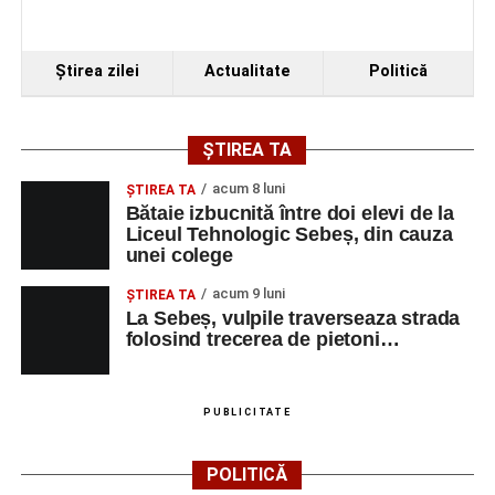
Ora 19.00
–
Spectacol de vals și tango „Armonii în
pași de dans”
Ştirea zilei
Actualitate
Politică
Solistă:
Iulia Merca
(Opera Națională Română Cluj-
Napoca).
ȘTIREA TA
Acompaniază
Cluj Tango Orchestra
:
acum 8 luni
ŞTIREA TA
Bătaie izbucnită între doi elevi de la
Liceul Tehnologic Sebeș, din cauza
Irina Indrei – pian
unei colege
Robert Indrei – bandoneon
acum 9 luni
ŞTIREA TA
Milena Vădan – vioară
La Sebeș, vulpile traverseaza strada
folosind trecerea de pietoni…
Emanuel Elcean – contrabas
Adrian Lup – violoncel
PUBLICITATE
Dansatori:
Ioana Lascu și Horia Călin Pop
,
Raluca și
Vlad Dordea
.
POLITICĂ