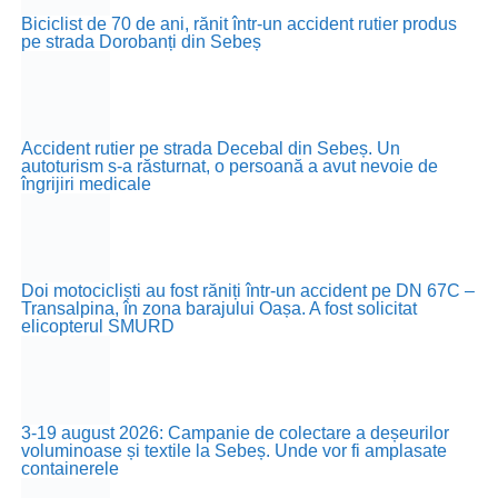
Biciclist de 70 de ani, rănit într-un accident rutier produs
pe strada Dorobanți din Sebeș
Accident rutier pe strada Decebal din Sebeș. Un
autoturism s-a răsturnat, o persoană a avut nevoie de
îngrijiri medicale
Doi motocicliști au fost răniți într-un accident pe DN 67C –
Transalpina, în zona barajului Oașa. A fost solicitat
elicopterul SMURD
3-19 august 2026: Campanie de colectare a deșeurilor
voluminoase și textile la Sebeș. Unde vor fi amplasate
containerele