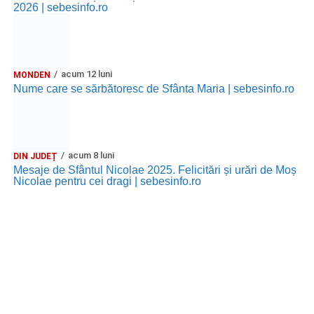
copii
„Străjerii Deltei”
(România, 2021), film de familie și
2026 | sebesinfo.ro
aventură, AG.
JOI, 27 AUGUST 2026
acum 12 luni
MONDEN
Grădina Muzeului Municipal „Ioan
Nume care se sărbătoresc de Sfânta Maria | sebesinfo.ro
Raica” Sebeș
Ora 19.00
–
Sărbătoarea Seniorilor
– festivitatea de
acum 8 luni
premiere a cuplurilor care aniversează 50 de ani de
DIN JUDEȚ
Mesaje de Sfântul Nicolae 2025. Felicitări și urări de Moș
căsătorie.
Nicolae pentru cei dragi | sebesinfo.ro
Recital muzical:
Carmen Rădulescu Oprea
.
VINERI, 28 AUGUST 2026
Piața Primăriei
Ora 19.00
–
Spectacol folcloric omagial „Felician