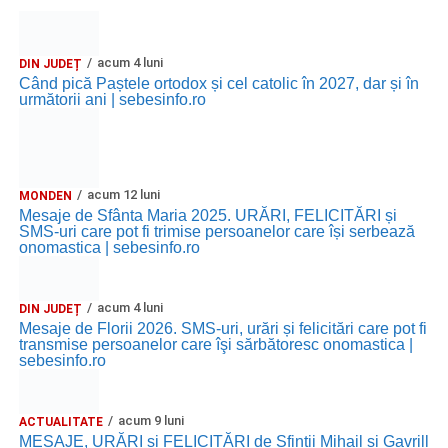
acum 4 luni
DIN JUDEȚ
Când pică Paștele ortodox și cel catolic în 2027, dar și în
următorii ani | sebesinfo.ro
acum 12 luni
MONDEN
Mesaje de Sfânta Maria 2025. URĂRI, FELICITĂRI și
SMS-uri care pot fi trimise persoanelor care își serbează
onomastica | sebesinfo.ro
acum 4 luni
DIN JUDEȚ
Mesaje de Florii 2026. SMS-uri, urări și felicitări care pot fi
transmise persoanelor care îşi sărbătoresc onomastica |
sebesinfo.ro
acum 9 luni
ACTUALITATE
MESAJE, URĂRI și FELICITĂRI de Sfinții Mihail și Gavrill