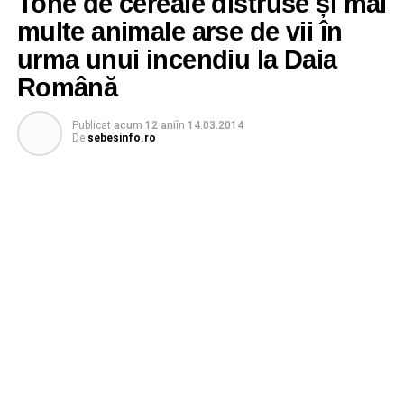
Tone de cereale distruse și mai
multe animale arse de vii în
urma unui incendiu la Daia
Română
Publicat
acum 12 ani
în
14.03.2014
De
sebesinfo.ro