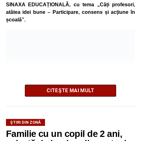
SINAXA EDUCAȚIONALĂ, cu tema „Câți profesori,
atâtea idei bune – Participare, consens și acțiune în
școală”.
CITEȘTE MAI MULT
ȘTIRI DIN ZONĂ
La ediția din acest an au participat peste 200 de cadre
Familie cu un copil de 2 ani,
didactice din întreaga țară. Printre participanți s-au aflat