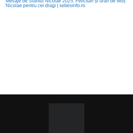
Mesaje de Sfântul Nicolae 2025. Felicitări și urări de Moș
Nicolae pentru cei dragi | sebesinfo.ro