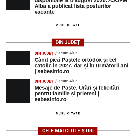
disponibile la 4 august 2026. AJOFM
Alba a publicat lista posturilor
Duminică, 23 august 2026, Râpa Roșie găzduiește
vacante
cea de-a III-a ediție a concursului „CicloAventurier
de Sebeș”
PUBLICITATE
Primul concert din cadrul String Symphonic Camp
2026 a adus emoție și aplauze la Sebeș
DIN JUDEȚ
acum 4 luni
DIN JUDEȚ
Când pică Paștele ortodox și cel
catolic în 2027, dar și în următorii ani
Facebook
Messenger
WhatsApp
Twitter/X
Email
| sebesinfo.ro
acum 4 luni
DIN JUDEȚ
Mesaje de Paște. Urări și felicitări
pentru familie și prieteni |
sebesinfo.ro
PUBLICITATE
CELE MAI CITITE ȘTIRI