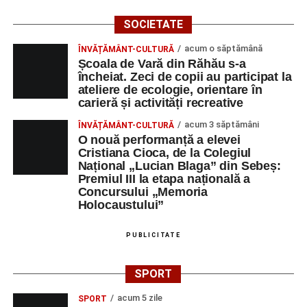
DULCE MULT ADUCE. De la elev până la părinte și mai
SOCIETATE
apoi în viața noastră, modul de adresare, tonul și gestica
sunt vitale.”
(Prof. Ciura Marinela)
acum o săptămână
ÎNVĂȚĂMÂNT-CULTURĂ
Școala de Vară din Răhău s-a
Privind spre ediția următoare
încheiat. Zeci de copii au participat la
ateliere de ecologie, orientare în
carieră și activități recreative
În încheierea evenimentului, organizatorii au anunțat tema
ediției din 2027, dedicată relației dintre caracter, valori și
acum 3 săptămâni
ÎNVĂȚĂMÂNT-CULTURĂ
educație. După trei ediții care au abordat comunicarea
O nouă performanță a elevei
Cristiana Cioca, de la Colegiul
didactică, dinamica diferențelor, participarea și luarea
Național „Lucian Blaga” din Sebeș:
deciziilor, comunitatea Sinaxa Educațională își propune
Premiul III la etapa națională a
să revină la întrebările fundamentale despre valorile care
Concursului „Memoria
stau la baza actului educațional și despre rolul
Holocaustului”
profesorului în formarea caracterului tinerilor.
PUBLICITATE
Despre comunitatea Sinaxa Educațională
SPORT
Asociația
„Sinaxa Educațională”
este o comunitate de
profesori, dedicată susținerii unei educații centrate pe
acum 5 zile
SPORT