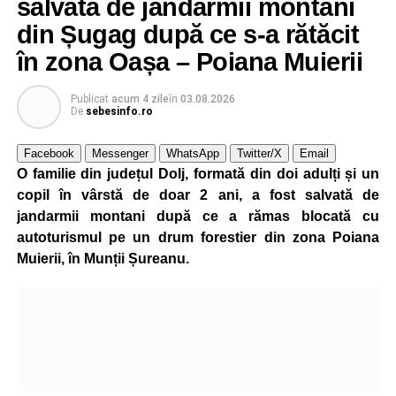
profesori debutanți, profesori cu experiență, inspectori
salvată de jandarmii montani
școlari, directori de școli, consilieri școlari, educatori și
din Șugag după ce s-a rătăcit
învățători, reprezentând aproape toate disciplinele din
în zona Oașa – Poiana Muierii
sistemul de învățământ.
Publicat
acum 4 zile
în
03.08.2026
Participare, consens și asumare în școală
De
sebesinfo.ro
Tema ediției din acest an a pornit de la convingerea că
Facebook
Messenger
WhatsApp
Twitter/X
Email
școala românească dispune de una dintre cele mai
O familie din județul Dolj, formată din doi adulți și un
importante resurse: experiența profesorilor. Provocarea nu
copil în vârstă de doar 2 ani, a fost salvată de
este lipsa ideilor, ci identificarea unor contexte în care
jandarmii montani după ce a rămas blocată cu
acestea să poată fi ascultate, validate și transformate în
autoturismul pe un drum forestier din zona Poiana
proiecte comune.
Muierii, în Munții Șureanu.
Pe parcursul celor patru zile, participanții au analizat
procesele de luare a deciziilor, construirea consensului,
gestionarea situațiilor dificile din viața școlii și importanța
asumării responsabilității în actul educațional. Atelierele
interactive, studiile de caz, exercițiile de grup și jocurile
de rol au oferit profesorilor oportunitatea de a analiza