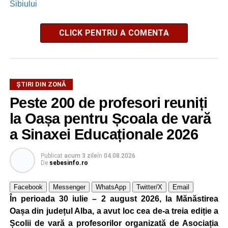
Sibiului
CLICK PENTRU A COMENTA
ȘTIRI DIN ZONĂ
Peste 200 de profesori reuniți
la Oașa pentru Școala de vară
a Sinaxei Educaționale 2026
Publicat
acum 3 zile
în
04.08.2026
De
sebesinfo.ro
Facebook
Messenger
WhatsApp
Twitter/X
Email
În perioada 30 iulie – 2 august 2026, la Mănăstirea
Oașa din județul Alba, a avut loc cea de-a treia ediție a
Școlii de vară a profesorilor organizată de Asociația