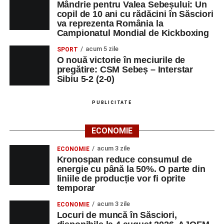
Mândrie pentru Valea Sebeșului: Un
valorile creștin-ortodoxe și pe formarea caracterului
copil de 10 ani cu rădăcini în Săsciori
elevilor. Născută din experiența duhovnicească și
va reprezenta România la
formativă a Mănăstirii Oașa, Sinaxa își propune să
Campionatul Mondial de Kickboxing
sprijine profesorii în regăsirea motivației interioare,
acum 5 zile
SPORT
oferindu-le nu doar instrumente metodice actuale, ci și
O nouă victorie în meciurile de
contexte de sprijin reciproc, colaborare și reconectare la
pregătire: CSM Sebeș – Interstar
vocația pedagogică autentică.
Sibiu 5-2 (2-0)
PUBLICITATE
Adaugă-ne ca sursă preferată
ECONOMIE
Urmărește-ne pe Google News
acum 3 zile
ECONOMIE
Kronospan reduce consumul de
energie cu până la 50%. O parte din
Ultimele știri din Sebeș
liniile de producție vor fi oprite
temporar
Primăria Sebeș a decis să reducă intensitatea
acum 3 zile
ECONOMIE
iluminatului public pe timpul nopții, în contextul
Locuri de muncă în Săsciori,
apelului la economii al Guvernului Bolojan