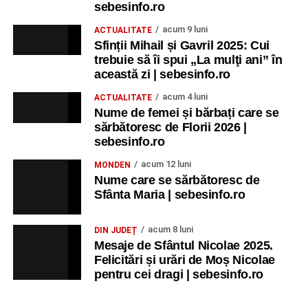
sebesinfo.ro
acum 9 luni
ACTUALITATE
Sfinții Mihail și Gavril 2025: Cui
trebuie să îi spui „La mulţi ani” în
această zi | sebesinfo.ro
acum 4 luni
ACTUALITATE
Nume de femei și bărbați care se
sărbătoresc de Florii 2026 |
sebesinfo.ro
acum 12 luni
MONDEN
Nume care se sărbătoresc de
Sfânta Maria | sebesinfo.ro
acum 8 luni
DIN JUDEȚ
Mesaje de Sfântul Nicolae 2025.
Felicitări și urări de Moș Nicolae
pentru cei dragi | sebesinfo.ro