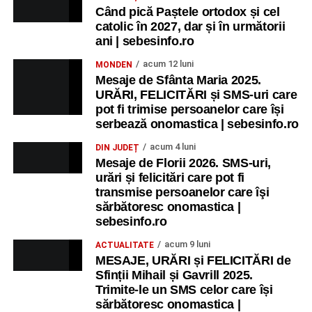
Când pică Paștele ortodox și cel
catolic în 2027, dar și în următorii
ani | sebesinfo.ro
acum 12 luni
MONDEN
Mesaje de Sfânta Maria 2025.
URĂRI, FELICITĂRI și SMS-uri care
pot fi trimise persoanelor care își
serbează onomastica | sebesinfo.ro
acum 4 luni
DIN JUDEȚ
Mesaje de Florii 2026. SMS-uri,
urări și felicitări care pot fi
transmise persoanelor care îşi
sărbătoresc onomastica |
sebesinfo.ro
acum 9 luni
ACTUALITATE
MESAJE, URĂRI și FELICITĂRI de
Sfinții Mihail și Gavrill 2025.
Trimite-le un SMS celor care își
sărbătoresc onomastica |