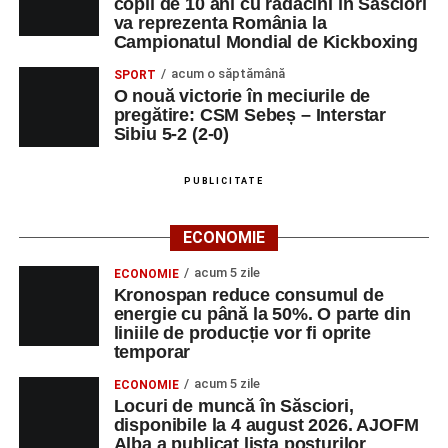
copil de 10 ani cu rădăcini în Săsciori
va reprezenta România la
Campionatul Mondial de Kickboxing
acum o săptămână
SPORT
O nouă victorie în meciurile de
pregătire: CSM Sebeș – Interstar
Sibiu 5-2 (2-0)
PUBLICITATE
ECONOMIE
acum 5 zile
ECONOMIE
Kronospan reduce consumul de
energie cu până la 50%. O parte din
liniile de producție vor fi oprite
temporar
acum 5 zile
ECONOMIE
Locuri de muncă în Săsciori,
disponibile la 4 august 2026. AJOFM
Alba a publicat lista posturilor