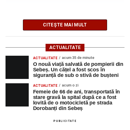
de 66 de ani rănită grav, după ce a fost lovită de o
motocicletă
CITEȘTE MAI MULT
Potrivit informațiilor transmise de polițiști, în jurul orei
09:39, Poliția Municipiului Sebeș a fost sesizată, prin
ACTUALITATE
SNUAU 112, cu privire la producerea unui eveniment
rutier soldat cu victime.
acum 35 de minute
ACTUALITATE
O nouă viață salvată de pompierii din
Sebeș. Un cățel a fost scos în
La fața locului s-au deplasat polițiștii rutieri, care au
siguranță de sub o stivă de bușteni
stabilit că un bărbat de 53 de ani, din Sebeș, conducea o
motocicletă pe direcția Daia Română – Sebeș. Acesta ar
acum o zi
ACTUALITATE
fi surprins și accidentat o femeie de 66 de ani, din Sebeș,
Femeie de 66 de ani, transportată în
stare gravă la spital după ce a fost
care traversa strada printr-un loc nepermis.
lovită de o motocicletă pe strada
Dorobanți din Sebeș
În urma impactului, femeia a suferit leziuni corporale
grave și a fost transportată la spital pentru acordarea de
PUBLICITATE
îngrijiri medicale de specialitate.