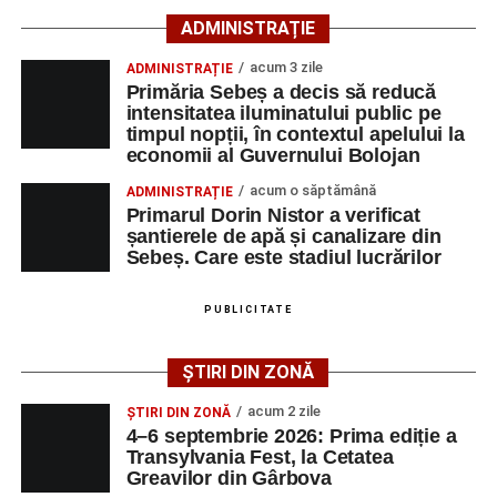
ADMINISTRAȚIE
Motociclistul a fost testat cu aparatul etilotest, rezultatul
fiind negativ.
acum 3 zile
ADMINISTRAȚIE
Primăria Sebeș a decis să reducă
Polițiștii continuă cercetările pentru stabilirea tuturor
intensitatea iluminatului public pe
împrejurărilor în care s-a produs accidentul, în cadrul unui
timpul nopții, în contextul apelului la
economii al Guvernului Bolojan
dosar penal întocmit pentru săvârșirea infracțiunii de
vătămare corporală din culpă.
acum o săptămână
ADMINISTRAȚIE
Primarul Dorin Nistor a verificat
șantierele de apă și canalizare din
Sebeș. Care este stadiul lucrărilor
Adaugă-ne ca sursă preferată
PUBLICITATE
Urmărește-ne pe Google News
ȘTIRI DIN ZONĂ
Ultimele știri din Sebeș
acum 2 zile
ȘTIRI DIN ZONĂ
4–6 septembrie 2026: Prima ediție a
O nouă viață salvată de pompierii din Sebeș. Un
Transylvania Fest, la Cetatea
Greavilor din Gârbova
cățel a fost scos în siguranță de sub o stivă de