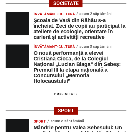
SOCIETATE
acum 2 săptămâni
ÎNVĂȚĂMÂNT-CULTURĂ
Școala de Vară din Răhău s-a
încheiat. Zeci de copii au participat la
ateliere de ecologie, orientare în
carieră și activități recreative
acum 3 săptămâni
ÎNVĂȚĂMÂNT-CULTURĂ
O nouă performanță a elevei
Cristiana Cioca, de la Colegiul
Național „Lucian Blaga” din Sebeș:
Premiul III la etapa națională a
Concursului „Memoria
Holocaustului”
PUBLICITATE
SPORT
acum o săptămână
SPORT
Mândrie pentru Valea Sebeșului: Un