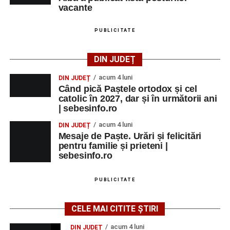
vacante
PUBLICITATE
DIN JUDEȚ
acum 4 luni
DIN JUDEȚ
Când pică Paștele ortodox și cel
catolic în 2027, dar și în următorii ani
| sebesinfo.ro
acum 4 luni
DIN JUDEȚ
Mesaje de Paște. Urări și felicitări
pentru familie și prieteni |
sebesinfo.ro
PUBLICITATE
CELE MAI CITITE ȘTIRI
acum 4 luni
DIN JUDEȚ