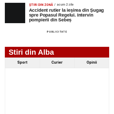
bușteni
acum 2 zile
ȘTIRI DIN ZONĂ
Accident rutier la ieșirea din Șugag
Femeie de 66 de ani, transportată în stare gravă la
spre Popasul Regelui. Intervin
spital după ce a fost lovită de o motocicletă pe
pompierii din Sebeș
strada Dorobanți din Sebeș
Accident pe strada Dorobanți din Sebeș: fermeie
PUBLICITATE
de 66 de ani rănită grav, după ce a fost lovită de o
motocicletă
Stiri din Alba
Sport
Curier
Opinii