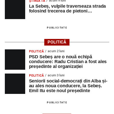
acum 9 luni
ŞTIREA TA
La Sebeș, vulpile traverseaza strada
folosind trecerea de pietoni…
PUBLICITATE
POLITICĂ
acum 2 luni
POLITICĂ
PSD Sebeș are o nouă echipă
conducere: Radu Cristian a fost ales
președinte al organizației
acum 3 luni
POLITICĂ
Seniorii social-democrați din Alba și-
au ales noua conducere, la Sebeș.
Emil Itu este noul președinte
PUBLICITATE