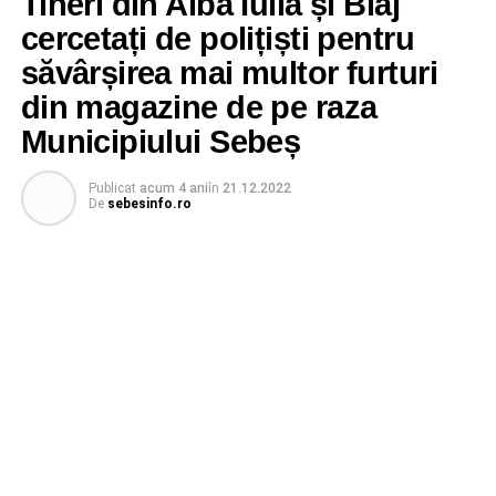
Tineri din Alba Iulia și Blaj
cercetați de polițiști pentru
săvârșirea mai multor furturi
din magazine de pe raza
Municipiului Sebeș
Publicat
acum 4 ani
în
21.12.2022
De
sebesinfo.ro