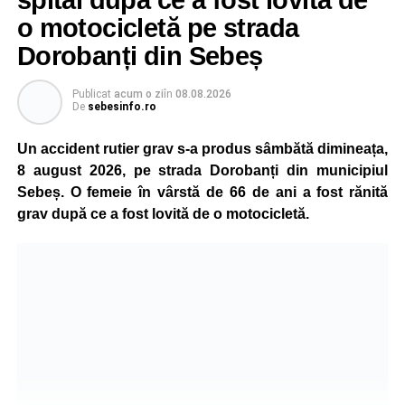
spital după ce a fost lovită de
„Pentru noi, fiecare viață contează!”
, au transmis
o motocicletă pe strada
reprezentanții ISU Alba.
Dorobanți din Sebeș
Publicat
acum o zi
în
08.08.2026
Adaugă-ne ca sursă preferată
De
sebesinfo.ro
Un accident rutier grav s-a produs sâmbătă dimineața,
Urmărește-ne pe Google News
8 august 2026, pe strada Dorobanți din municipiul
Sebeș. O femeie în vârstă de 66 de ani a fost rănită
Ultimele știri din Sebeș
grav după ce a fost lovită de o motocicletă.
O nouă viață salvată de pompierii din Sebeș. Un
cățel a fost scos în siguranță de sub o stivă de
bușteni
Femeie de 66 de ani, transportată în stare gravă la
spital după ce a fost lovită de o motocicletă pe
strada Dorobanți din Sebeș
Accident pe strada Dorobanți din Sebeș: fermeie