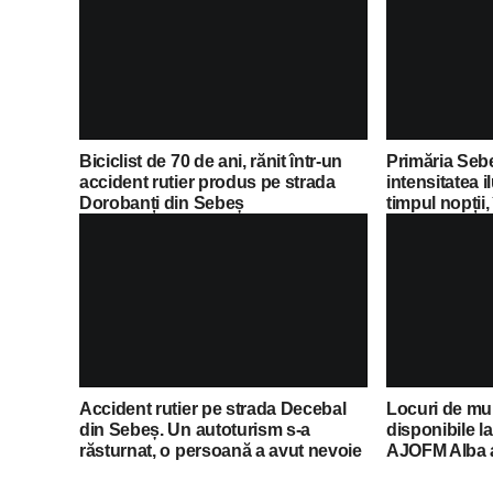
Biciclist de 70 de ani, rănit într-un
Primăria Seb
accident rutier produs pe strada
intensitatea i
Dorobanți din Sebeș
timpul nopții,
economii al 
Accident rutier pe strada Decebal
Locuri de mu
din Sebeș. Un autoturism s-a
disponibile l
răsturnat, o persoană a avut nevoie
AJOFM Alba a 
de îngrijiri medicale
posturilor va