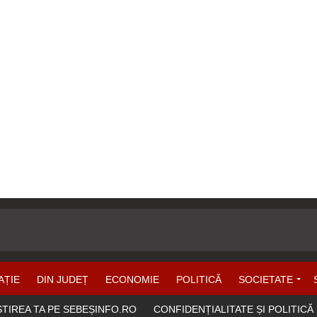
AȚIE
DIN JUDEȚ
ECONOMIE
POLITICĂ
SOCIETATE
ȘTIREA TA PE SEBEȘINFO.RO
CONFIDENȚIALITATE ȘI POLITICĂ