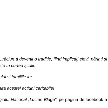
ciun a devenit o tradiție, fiind implicați elevi, părinți și
te în curtea școlii.
ui și familiile lor.
ta acestei acțiuni caritabile!
egiului Național „Lucian Blaga”,
pe pagina de facebook a