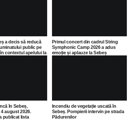
eș a decis să reducă
Primul concert din cadrul String
luminatului public pe
Symphonic Camp 2026 a adus
 în contextul apelului la
emoție și aplauze la Sebeș
Guvernului Bolojan
ncă în Sebeș,
Incendiu de vegetație uscată în
a 4 august 2026.
Sebeș. Pompierii intervin pe strada
publicat lista
Pădurenilor
cante