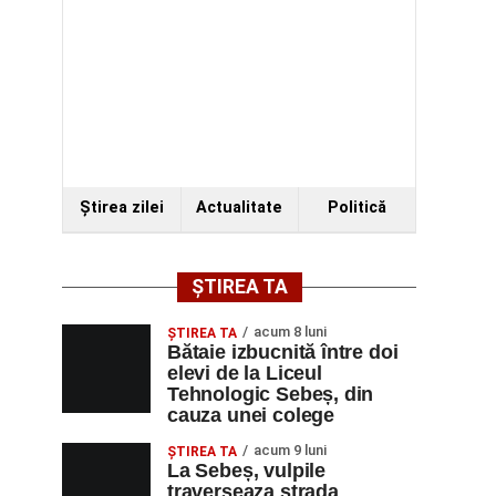
Ştirea zilei
Actualitate
Politică
ȘTIREA TA
acum 8 luni
ŞTIREA TA
Bătaie izbucnită între doi
elevi de la Liceul
Tehnologic Sebeș, din
cauza unei colege
acum 9 luni
ŞTIREA TA
La Sebeș, vulpile
traverseaza strada