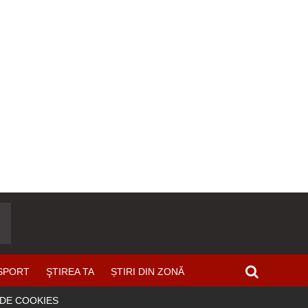
SPORT
ŞTIREA TA
ȘTIRI DIN ZONĂ
 DE COOKIES