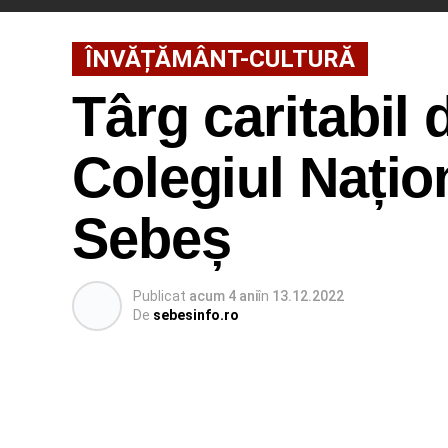
ÎNVĂȚĂMÂNT-CULTURĂ
Târg caritabil 
Colegiul Națio
Sebeș
Publicat
acum 4 ani
în
13.12.2022
De
sebesinfo.ro