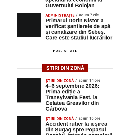
Guvernului Bolojan
acum 7 zile
ADMINISTRAȚIE
Primarul Dorin Nistor a
verificat șantierele de apă
și canalizare din Sebeș.
Care este stadiul lucrărilor
PUBLICITATE
ȘTIRI DIN ZONĂ
acum 14 ore
ȘTIRI DIN ZONĂ
4–6 septembrie 2026:
Prima ediție a
Transylvania Fest, la
Cetatea Greavilor din
Gârbova
acum 16 ore
ȘTIRI DIN ZONĂ
Accident rutier la ieșirea
din Șugag spre Popasul