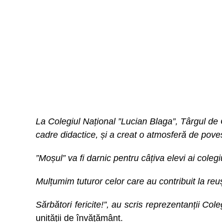
La Colegiul Național ”Lucian Blaga”, Târgul de Cră
cadre didactice, și a creat o atmosferă de poves
”Moșul” va fi darnic pentru câțiva elevi ai colegiul
Mulțumim tuturor celor care au contribuit la reuși
Sărbători fericite!”, au scris reprezentanții Col
unității de învățământ.