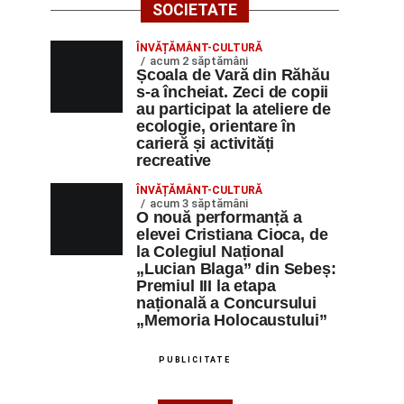
SOCIETATE
ÎNVĂȚĂMÂNT-CULTURĂ
acum 2 săptămâni
Școala de Vară din Răhău
s-a încheiat. Zeci de copii
au participat la ateliere de
ecologie, orientare în
carieră și activități
recreative
ÎNVĂȚĂMÂNT-CULTURĂ
acum 3 săptămâni
O nouă performanță a
elevei Cristiana Cioca, de
la Colegiul Național
„Lucian Blaga” din Sebeș:
Premiul III la etapa
națională a Concursului
„Memoria Holocaustului”
PUBLICITATE