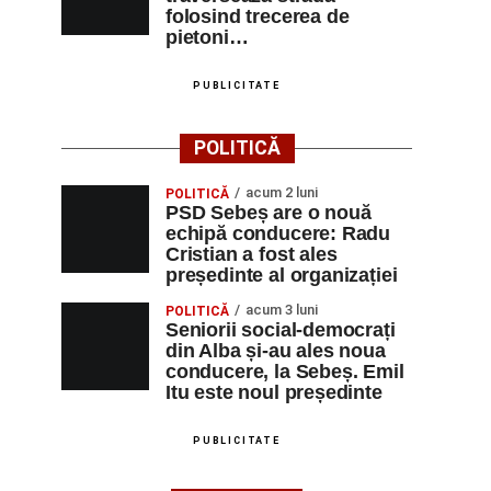
folosind trecerea de
pietoni…
PUBLICITATE
POLITICĂ
acum 2 luni
POLITICĂ
PSD Sebeș are o nouă
echipă conducere: Radu
Cristian a fost ales
președinte al organizației
acum 3 luni
POLITICĂ
Seniorii social-democrați
din Alba și-au ales noua
conducere, la Sebeș. Emil
Itu este noul președinte
PUBLICITATE