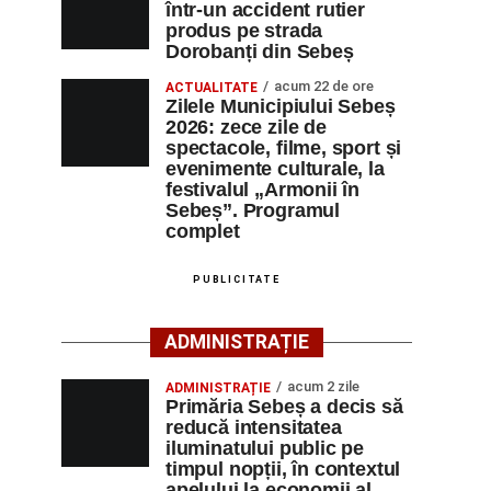
într-un accident rutier
produs pe strada
Dorobanți din Sebeș
acum 22 de ore
ACTUALITATE
Zilele Municipiului Sebeș
2026: zece zile de
spectacole, filme, sport și
evenimente culturale, la
festivalul „Armonii în
Sebeș”. Programul
complet
PUBLICITATE
ADMINISTRAȚIE
acum 2 zile
ADMINISTRAȚIE
Primăria Sebeș a decis să
reducă intensitatea
iluminatului public pe
timpul nopții, în contextul
apelului la economii al