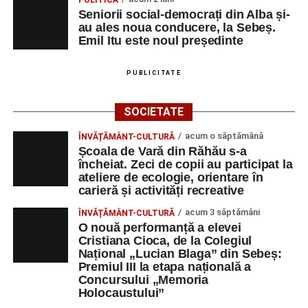
2026 a adus emoție și aplauze la Sebeș
Seniorii social-democrați din Alba și-
au ales noua conducere, la Sebeș.
Emil Itu este noul președinte
PUBLICITATE
SOCIETATE
acum o săptămână
ÎNVĂȚĂMÂNT-CULTURĂ
Școala de Vară din Răhău s-a
încheiat. Zeci de copii au participat la
ateliere de ecologie, orientare în
carieră și activități recreative
acum 3 săptămâni
ÎNVĂȚĂMÂNT-CULTURĂ
O nouă performanță a elevei
Cristiana Cioca, de la Colegiul
Național „Lucian Blaga” din Sebeș:
Premiul III la etapa națională a
Concursului „Memoria
Holocaustului”