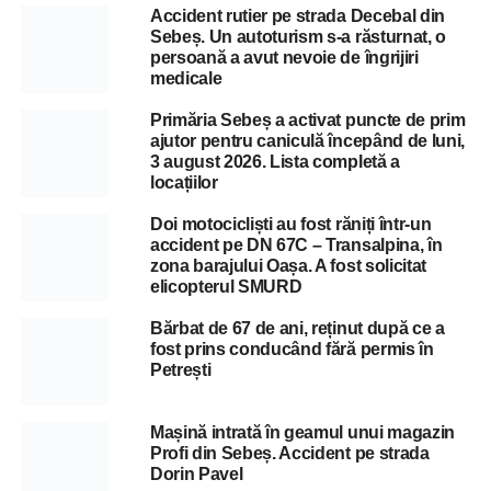
Accident rutier pe strada Decebal din
Sebeș. Un autoturism s-a răsturnat, o
persoană a avut nevoie de îngrijiri
medicale
Primăria Sebeș a activat puncte de prim
ajutor pentru caniculă începând de luni,
3 august 2026. Lista completă a
locațiilor
Doi motocicliști au fost răniți într-un
accident pe DN 67C – Transalpina, în
zona barajului Oașa. A fost solicitat
elicopterul SMURD
Bărbat de 67 de ani, reținut după ce a
fost prins conducând fără permis în
Petrești
Mașină intrată în geamul unui magazin
Profi din Sebeș. Accident pe strada
Dorin Pavel