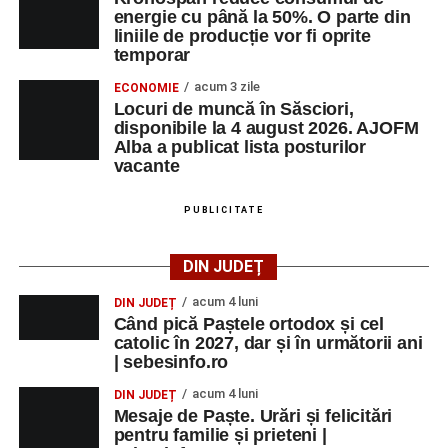
energie cu până la 50%. O parte din
liniile de producție vor fi oprite
temporar
acum 3 zile
ECONOMIE
Locuri de muncă în Săsciori,
disponibile la 4 august 2026. AJOFM
Alba a publicat lista posturilor
vacante
PUBLICITATE
DIN JUDEȚ
acum 4 luni
DIN JUDEȚ
Când pică Paștele ortodox și cel
catolic în 2027, dar și în următorii ani
| sebesinfo.ro
acum 4 luni
DIN JUDEȚ
Mesaje de Paște. Urări și felicitări
pentru familie și prieteni |