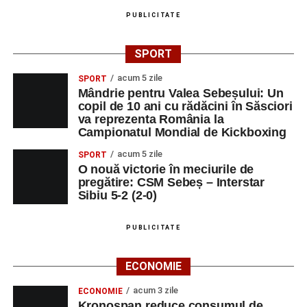
PUBLICITATE
SPORT
acum 5 zile
SPORT
Mândrie pentru Valea Sebeșului: Un
copil de 10 ani cu rădăcini în Săsciori
va reprezenta România la
Campionatul Mondial de Kickboxing
acum 5 zile
SPORT
O nouă victorie în meciurile de
pregătire: CSM Sebeș – Interstar
Sibiu 5-2 (2-0)
PUBLICITATE
ECONOMIE
acum 3 zile
ECONOMIE
Kronospan reduce consumul de