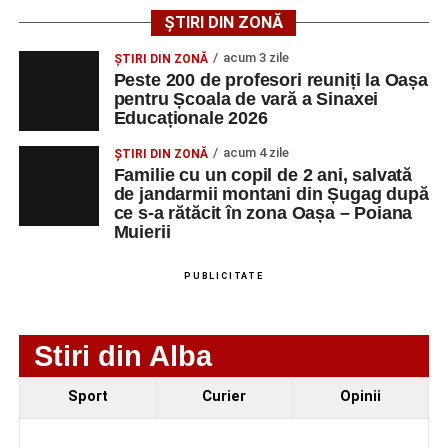
tinerilor muzicieni și munca depusă în cadrul taberei, iar
ȘTIRI DIN ZONĂ
spectatorii au răsplătit prestațiile cu aplauze îndelungate.
acum 3 zile
ȘTIRI DIN ZONĂ
Peste 200 de profesori reuniți la Oașa
pentru Școala de vară a Sinaxei
Educaționale 2026
acum 4 zile
ȘTIRI DIN ZONĂ
Familie cu un copil de 2 ani, salvată
de jandarmii montani din Șugag după
ce s-a rătăcit în zona Oașa – Poiana
Muierii
PUBLICITATE
Stiri din Alba
Evenimentul face parte din programul
String Symphonic
Sport
Curier
Opinii
Camp 2026
, proiect susținut de
Rotary Club Alba Iulia
,
care urmărește să ofere tinerilor muzicieni oportunitatea