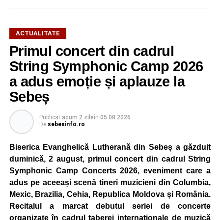
ACTUALITATE
Primul concert din cadrul
După două ediții organizate în Parcul Arini, competiția se
mută într-un nou decor, oferind participanților ocazia de a
String Symphonic Camp 2026
concura într-un cadru natural deosebit. Evenimentul este
a adus emoție și aplauze la
destinat copiilor și adolescenților cu vârste cuprinse între
Sebeș
5 și 18 ani, iar participarea este gratuită.
Publicat
acum 2 zile
în
05.08.2026
Organizatorii au pregătit trasee adaptate fiecărei categorii
De
sebesinfo.ro
de vârstă, astfel încât competiția să fie accesibilă atât
celor aflați la început de drum, cât și celor cu experiență în
Biserica Evanghelică Lutherană din Sebeș a găzduit
mountain bike. La finalul întrecerii, cei mai bine clasați
duminică, 2 august, primul concert din cadrul String
concurenți vor fi recompensați cu premii în bani și premii
Symphonic Camp Concerts 2026, eveniment care a
oferite de partenerii evenimentului.
adus pe aceeași scenă tineri muzicieni din Columbia,
Mexic, Brazilia, Cehia, Republica Moldova și România.
Înaintea zilei de concurs, participanții își vor putea ridica
Recitalul a marcat debutul seriei de concerte
numerele de concurs, confirma înscrierile online sau se
organizate în cadrul taberei internaționale de muzică