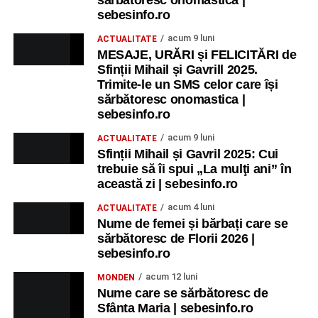
sebesinfo.ro
acum 9 luni
ACTUALITATE
MESAJE, URĂRI și FELICITĂRI de
Sfinții Mihail și Gavrill 2025.
Trimite-le un SMS celor care își
sărbătoresc onomastica |
sebesinfo.ro
acum 9 luni
ACTUALITATE
Sfinții Mihail și Gavril 2025: Cui
trebuie să îi spui „La mulţi ani” în
această zi | sebesinfo.ro
acum 4 luni
ACTUALITATE
Nume de femei și bărbați care se
sărbătoresc de Florii 2026 |
sebesinfo.ro
acum 12 luni
MONDEN
Nume care se sărbătoresc de
Sfânta Maria | sebesinfo.ro