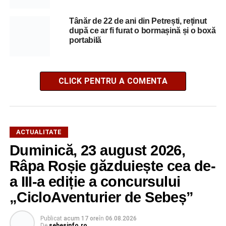
Tânăr de 22 de ani din Petrești, reținut
după ce ar fi furat o bormașină și o boxă
portabilă
CLICK PENTRU A COMENTA
ACTUALITATE
Duminică, 23 august 2026,
Râpa Roșie găzduiește cea de-
a III-a ediție a concursului
„CicloAventurier de Sebeș”
Publicat
acum 17 ore
în
06.08.2026
De
sebesinfo.ro