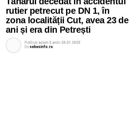
Tânărul decedat în accidentul
rutier petrecut pe DN 1, în
zona localității Cut, avea 23 de
ani și era din Petrești
Publicat
acum 2 ani
în
26.01.2025
De
sebesinfo.ro