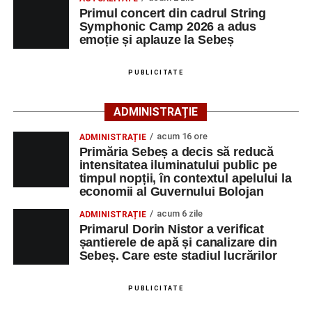
participă, timp de o săptămână, la cursuri de
Primul concert din cadrul String
Adaugă-ne ca sursă preferată
perfecționare, repetiții și activități artistice desfășurate sub
Symphonic Camp 2026 a adus
îndrumarea unor profesori și mentori.
emoție și aplauze la Sebeș
Urmărește-ne pe Google News
PUBLICITATE
Ultimele știri din Sebeș
ADMINISTRAȚIE
Primăria Sebeș a decis să reducă intensitatea
acum 16 ore
ADMINISTRAȚIE
iluminatului public pe timpul nopții, în contextul
Primăria Sebeș a decis să reducă
apelului la economii al Guvernului Bolojan
intensitatea iluminatului public pe
timpul nopții, în contextul apelului la
Duminică, 23 august 2026, Râpa Roșie găzduiește
economii al Guvernului Bolojan
cea de-a III-a ediție a concursului „CicloAventurier
de Sebeș”
acum 6 zile
ADMINISTRAȚIE
Primarul Dorin Nistor a verificat
Primul concert din cadrul String Symphonic Camp
șantierele de apă și canalizare din
2026 a adus emoție și aplauze la Sebeș
Sebeș. Care este stadiul lucrărilor
După mai multe zile de pregătire intensivă, participanții
au venit la Sebeș și au susținut un recital apreciat de
PUBLICITATE
public. Fiecare interpretare a evidențiat nivelul artistic al