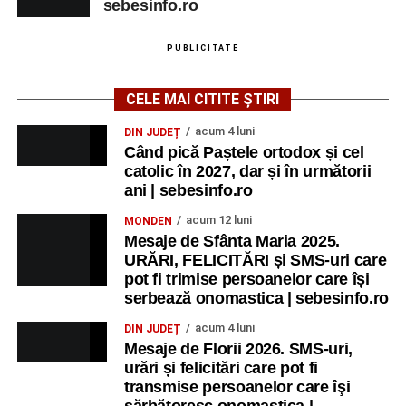
sebesinfo.ro
PUBLICITATE
CELE MAI CITITE ȘTIRI
acum 4 luni
DIN JUDEȚ
Când pică Paștele ortodox și cel
catolic în 2027, dar și în următorii
ani | sebesinfo.ro
acum 12 luni
MONDEN
Mesaje de Sfânta Maria 2025.
URĂRI, FELICITĂRI și SMS-uri care
pot fi trimise persoanelor care își
serbează onomastica | sebesinfo.ro
acum 4 luni
DIN JUDEȚ
Mesaje de Florii 2026. SMS-uri,
urări și felicitări care pot fi
transmise persoanelor care îşi
sărbătoresc onomastica |