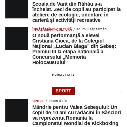
Școala de Vară din Răhău s-a
încheiat. Zeci de copii au participat la
ateliere de ecologie, orientare în
carieră și activități recreative
acum 3 săptămâni
ÎNVĂȚĂMÂNT-CULTURĂ
O nouă performanță a elevei
Cristiana Cioca, de la Colegiul
Național „Lucian Blaga” din Sebeș:
Premiul III la etapa națională a
Concursului „Memoria
Holocaustului”
PUBLICITATE
SPORT
acum 4 zile
SPORT
Mândrie pentru Valea Sebeșului: Un
copil de 10 ani cu rădăcini în Săsciori
va reprezenta România la
Campionatul Mondial de Kickboxing