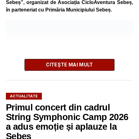
Sebeș”, organizat de Asociația CicloAventura Sebeș,
în parteneriat cu Primăria Municipiului Sebeș.
CITEȘTE MAI MULT
ACTUALITATE
Primul concert din cadrul
După două ediții organizate în Parcul Arini, competiția se
String Symphonic Camp 2026
mută într-un nou decor, oferind participanților ocazia de a
a adus emoție și aplauze la
concura într-un cadru natural deosebit. Evenimentul este
Sebeș
destinat copiilor și adolescenților cu vârste cuprinse între