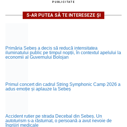
PUBLICITATE
S-AR PUTEA SĂ TE INTERESEZE ȘI
Primăria Sebeș a decis să reducă intensitatea
iluminatului public pe timpul nopții, în contextul apelului la
economii al Guvernului Bolojan
Primul concert din cadrul String Symphonic Camp 2026 a
adus emoție și aplauze la Sebeș
Accident rutier pe strada Decebal din Sebeș. Un
autoturism s-a răsturnat, o persoană a avut nevoie de
îngrijiri medicale