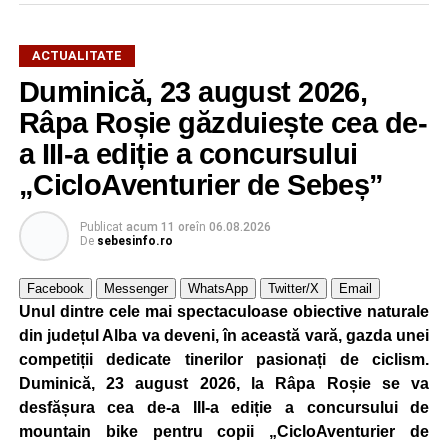
ACTUALITATE
Duminică, 23 august 2026,
Râpa Roșie găzduiește cea de-
a III-a ediție a concursului
„CicloAventurier de Sebeș”
Publicat
acum 11 ore
în
06.08.2026
De
sebesinfo.ro
Facebook
Messenger
WhatsApp
Twitter/X
Email
Unul dintre cele mai spectaculoase obiective naturale
din județul Alba va deveni, în această vară, gazda unei
competiții dedicate tinerilor pasionați de ciclism.
Duminică, 23 august 2026, la Râpa Roșie se va
desfășura cea de-a III-a ediție a concursului de
mountain bike pentru copii „CicloAventurier de