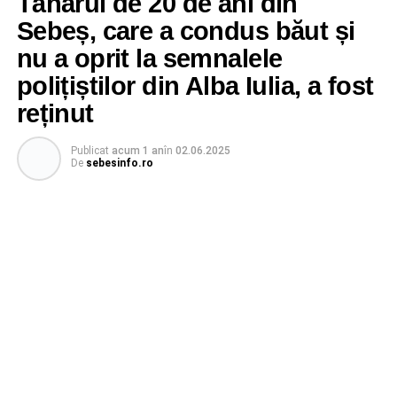
Tânărul de 20 de ani din
Sebeș, care a condus băut și
nu a oprit la semnalele
polițiștilor din Alba Iulia, a fost
reținut
Publicat
acum 1 an
în
02.06.2025
De
sebesinfo.ro