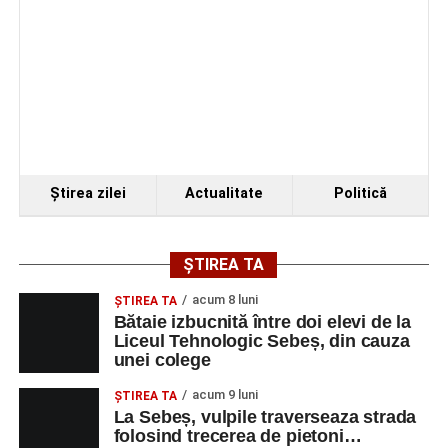
Organizatorii au transmis că recitalul de la Sebeș
Ştirea zilei
Actualitate
Politică
reprezintă doar începutul unei serii de concerte care vor
avea loc pe parcursul taberei, oferind comunității din
județul Alba ocazia de a descoperi tineri interpreți talentați
ȘTIREA TA
și de a lua parte la un veritabil schimb cultural prin
acum 8 luni
muzică.
ŞTIREA TA
Bătaie izbucnită între doi elevi de la
Liceul Tehnologic Sebeș, din cauza
unei colege
Adaugă-ne ca sursă preferată
acum 9 luni
ŞTIREA TA
La Sebeș, vulpile traverseaza strada
folosind trecerea de pietoni…
Urmărește-ne pe Google News