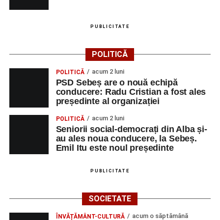
Ultimele știri din Sebeș
PUBLICITATE
Primăria Sebeș a decis să reducă intensitatea
POLITICĂ
iluminatului public pe timpul nopții, în contextul
apelului la economii al Guvernului Bolojan
acum 2 luni
POLITICĂ
PSD Sebeș are o nouă echipă
Duminică, 23 august 2026, Râpa Roșie găzduiește
conducere: Radu Cristian a fost ales
cea de-a III-a ediție a concursului „CicloAventurier
președinte al organizației
de Sebeș”
acum 2 luni
POLITICĂ
Primul concert din cadrul String Symphonic Camp
Seniorii social-democrați din Alba și-
au ales noua conducere, la Sebeș.
2026 a adus emoție și aplauze la Sebeș
Emil Itu este noul președinte
PUBLICITATE
Facebook
Messenger
WhatsApp
Twitter/X
Email
SOCIETATE
acum o săptămână
ÎNVĂȚĂMÂNT-CULTURĂ