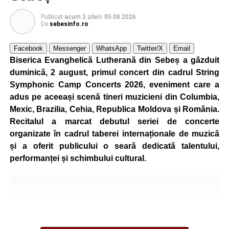
5 și 18 ani, iar participarea este gratuită.
Publicat
acum 2 zile
în
05.08.2026
De
sebesinfo.ro
Organizatorii au pregătit trasee adaptate fiecărei categorii
de vârstă, astfel încât competiția să fie accesibilă atât
Facebook
Messenger
WhatsApp
Twitter/X
Email
celor aflați la început de drum, cât și celor cu experiență în
Biserica Evanghelică Lutherană din Sebeș a găzduit
mountain bike. La finalul întrecerii, cei mai bine clasați
duminică, 2 august, primul concert din cadrul String
concurenți vor fi recompensați cu premii în bani și premii
Symphonic Camp Concerts 2026, eveniment care a
oferite de partenerii evenimentului.
adus pe aceeași scenă tineri muzicieni din Columbia,
Mexic, Brazilia, Cehia, Republica Moldova și România.
Înaintea zilei de concurs, participanții își vor putea ridica
Recitalul a marcat debutul seriei de concerte
numerele de concurs, confirma înscrierile online sau se
organizate în cadrul taberei internaționale de muzică
vor putea înscrie direct la competiție în cadrul Punctului
și a oferit publicului o seară dedicată talentului,
Oficial de Înscrieri și Informații (Race Office), care va
performanței și schimbului cultural.
funcționa după următorul program:
• vineri, 21 august, între orele 17:00 și 20:00, în Piața
Primăriei Sebeș;
• sâmbătă, 22 august, între orele 10:00 și 20:00, pe platoul
Centrului Cultural „Lucian Blaga” Sebeș;