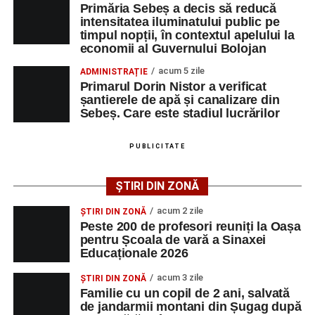
Primăria Sebeș a decis să reducă
iluminatului public pe timpul nopții, în contextul
intensitatea iluminatului public pe
apelului la economii al Guvernului Bolojan
timpul nopții, în contextul apelului la
economii al Guvernului Bolojan
Duminică, 23 august 2026, Râpa Roșie găzduiește
cea de-a III-a ediție a concursului „CicloAventurier
acum 5 zile
ADMINISTRAȚIE
Primarul Dorin Nistor a verificat
de Sebeș”
șantierele de apă și canalizare din
Primul concert din cadrul String Symphonic Camp
Sebeș. Care este stadiul lucrărilor
2026 a adus emoție și aplauze la Sebeș
După mai multe zile de pregătire intensivă, participanții
PUBLICITATE
au venit la Sebeș și au susținut un recital apreciat de
public. Fiecare interpretare a evidențiat nivelul artistic al
ȘTIRI DIN ZONĂ
Facebook
Messenger
WhatsApp
Twitter/X
Email
tinerilor muzicieni și munca depusă în cadrul taberei, iar
acum 2 zile
ȘTIRI DIN ZONĂ
spectatorii au răsplătit prestațiile cu aplauze îndelungate.
Peste 200 de profesori reuniți la Oașa
pentru Școala de vară a Sinaxei
Educaționale 2026
acum 3 zile
ȘTIRI DIN ZONĂ
Familie cu un copil de 2 ani, salvată
de jandarmii montani din Șugag după