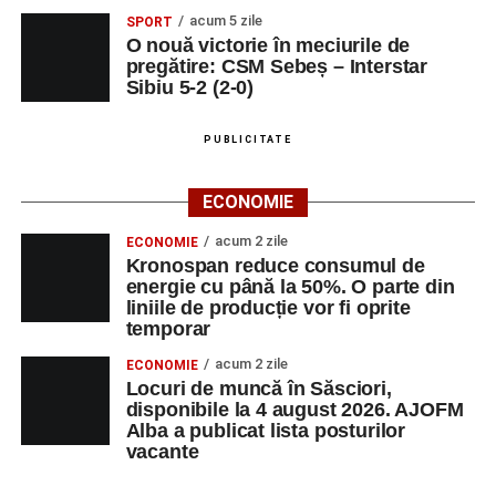
acum 5 zile
SPORT
O nouă victorie în meciurile de
pregătire: CSM Sebeș – Interstar
Sibiu 5-2 (2-0)
PUBLICITATE
ECONOMIE
acum 2 zile
ECONOMIE
Kronospan reduce consumul de
energie cu până la 50%. O parte din
liniile de producție vor fi oprite
temporar
acum 2 zile
ECONOMIE
Locuri de muncă în Săsciori,
disponibile la 4 august 2026. AJOFM
Alba a publicat lista posturilor
vacante