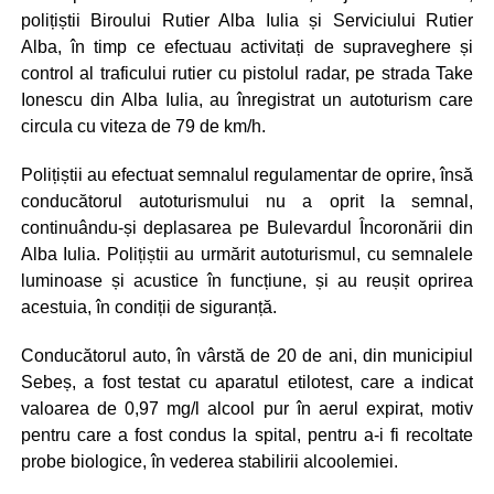
polițiștii Biroului Rutier Alba Iulia și Serviciului Rutier
Alba, în timp ce efectuau activitați de supraveghere și
control al traficului rutier cu pistolul radar, pe strada Take
Ionescu din Alba Iulia, au înregistrat un autoturism care
circula cu viteza de 79 de km/h.
Polițiștii au efectuat semnalul regulamentar de oprire, însă
conducătorul autoturismului nu a oprit la semnal,
continuându-și deplasarea pe Bulevardul Încoronării din
Alba Iulia. Polițiștii au urmărit autoturismul, cu semnalele
luminoase și acustice în funcțiune, și au reușit oprirea
acestuia, în condiții de siguranță.
Conducătorul auto, în vârstă de 20 de ani, din municipiul
Sebeș, a fost testat cu aparatul etilotest, care a indicat
valoarea de 0,97 mg/l alcool pur în aerul expirat, motiv
pentru care a fost condus la spital, pentru a-i fi recoltate
probe biologice, în vederea stabilirii alcoolemiei.