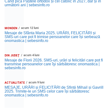
Când pică Paștele ortodox și cel catolic în 2027, dar și în
următorii ani | sebesinfo.ro
acum 12 luni
MONDEN
Mesaje de Sfânta Maria 2025. URĂRI, FELICITĂRI și
SMS-uri care pot fi trimise persoanelor care își serbează
onomastica | sebesinfo.ro
acum 4 luni
DIN JUDEȚ
Mesaje de Florii 2026. SMS-uri, urări și felicitări care pot fi
transmise persoanelor care îşi sărbătoresc onomastica |
sebesinfo.ro
acum 9 luni
ACTUALITATE
MESAJE, URĂRI și FELICITĂRI de Sfinții Mihail și Gavrill
2025. Trimite-le un SMS celor care își sărbătoresc
onomastica | sebesinfo.ro