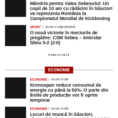
Mândrie pentru Valea Sebeșului: Un
copil de 10 ani cu rădăcini în Săsciori
va reprezenta România la
Campionatul Mondial de Kickboxing
acum o săptămână
SPORT
O nouă victorie în meciurile de
pregătire: CSM Sebeș – Interstar
Sibiu 5-2 (2-0)
PUBLICITATE
ECONOMIE
acum 4 zile
ECONOMIE
Kronospan reduce consumul de
energie cu până la 50%. O parte din
liniile de producție vor fi oprite
temporar
acum 4 zile
ECONOMIE
Locuri de muncă în Săsciori,