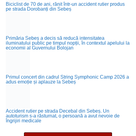
Biciclist de 70 de ani, rănit într-un accident rutier produs
pe strada Dorobanți din Sebeș
Primăria Sebeș a decis să reducă intensitatea
iluminatului public pe timpul nopții, în contextul apelului la
economii al Guvernului Bolojan
Primul concert din cadrul String Symphonic Camp 2026 a
adus emoție și aplauze la Sebeș
Accident rutier pe strada Decebal din Sebeș. Un
autoturism s-a răsturnat, o persoană a avut nevoie de
îngrijiri medicale