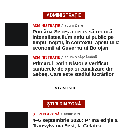
Facebook
Messenger
WhatsApp
Twitter/X
Email
ACTUALIZARE:
„Victima, o persoană de sex feminin de
ADMINISTRAȚIE
66 ani, va fi transportată la UPU Alba Iulia”
, a mai
transmis ISU Alba.
acum 2 zile
ADMINISTRAȚIE
Primăria Sebeș a decis să reducă
intensitatea iluminatului public pe
timpul nopții, în contextul apelului la
economii al Guvernului Bolojan
Adaugă-ne ca sursă preferată
acum o săptămână
ADMINISTRAȚIE
Primarul Dorin Nistor a verificat
Urmărește-ne pe Google News
șantierele de apă și canalizare din
Sebeș. Care este stadiul lucrărilor
Ultimele știri din Sebeș
PUBLICITATE
Femeie de 66 de ani, transportată în stare gravă la
spital după ce a fost lovită de o motocicletă pe
ȘTIRI DIN ZONĂ
strada Dorobanți din Sebeș
acum o zi
ȘTIRI DIN ZONĂ
Accident pe strada Dorobanți din Sebeș: fermeie
4–6 septembrie 2026: Prima ediție a
de 66 de ani rănită grav, după ce a fost lovită de o
Transylvania Fest, la Cetatea