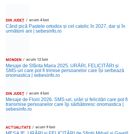
acum 4 luni
DIN JUDEȚ
Când pică Paștele ortodox și cel catolic în 2027, dar și în
următorii ani | sebesinfo.ro
acum 12 luni
MONDEN
Mesaje de Sfânta Maria 2025. URĂRI, FELICITĂRI și
SMS-uri care pot fi trimise persoanelor care își serbează
onomastica | sebesinfo.ro
acum 4 luni
DIN JUDEȚ
Mesaje de Florii 2026. SMS-uri, urări și felicitări care pot fi
transmise persoanelor care îşi sărbătoresc onomastica |
sebesinfo.ro
acum 9 luni
ACTUALITATE
MESAJE, URĂRI și FELICITĂRI de Sfinții Mihail și Gavrill