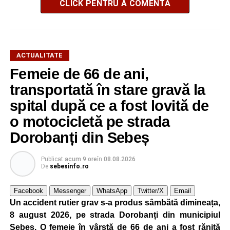
CLICK PENTRU A COMENTA
ACTUALITATE
Femeie de 66 de ani,
transportată în stare gravă la
spital după ce a fost lovită de
o motocicletă pe strada
Dorobanți din Sebeș
Publicat
acum 9 ore
în
08.08.2026
De
sebesinfo.ro
Facebook
Messenger
WhatsApp
Twitter/X
Email
Un accident rutier grav s-a produs sâmbătă dimineața,
8 august 2026, pe strada Dorobanți din municipiul
Sebeș. O femeie în vârstă de 66 de ani a fost rănită