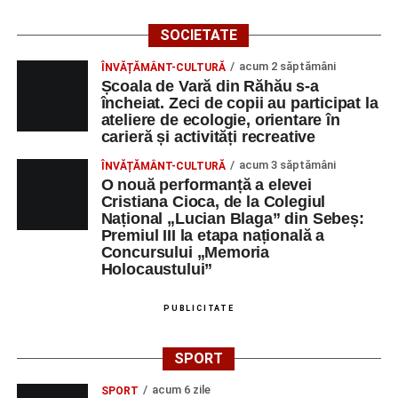
SOCIETATE
acum 2 săptămâni
ÎNVĂȚĂMÂNT-CULTURĂ
Școala de Vară din Răhău s-a
încheiat. Zeci de copii au participat la
ateliere de ecologie, orientare în
carieră și activități recreative
acum 3 săptămâni
ÎNVĂȚĂMÂNT-CULTURĂ
O nouă performanță a elevei
Cristiana Cioca, de la Colegiul
Național „Lucian Blaga” din Sebeș:
Premiul III la etapa națională a
Concursului „Memoria
Holocaustului”
PUBLICITATE
SPORT
acum 6 zile
SPORT