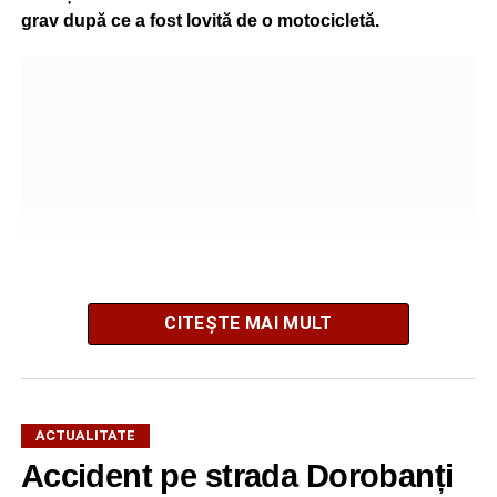
grav după ce a fost lovită de o motocicletă.
CITEȘTE MAI MULT
Potrivit informațiilor transmise de polițiști, în jurul orei
09:39, Poliția Municipiului Sebeș a fost sesizată, prin
ACTUALITATE
SNUAU 112, cu privire la producerea unui eveniment
Accident pe strada Dorobanți
rutier soldat cu victime.