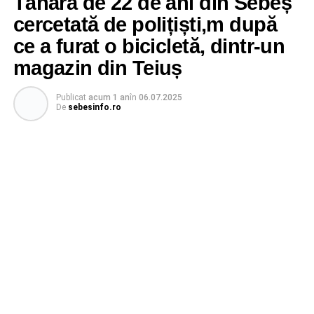
Tânără de 22 de ani din Sebeș
cercetată de polițiști,m după
ce a furat o bicicletă, dintr-un
magazin din Teiuș
Publicat
acum 1 an
în
06.07.2025
De
sebesinfo.ro