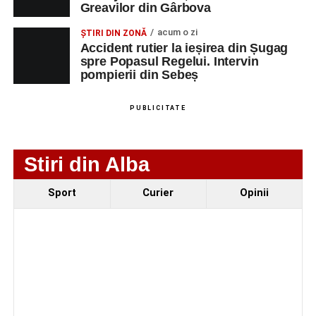
Greavilor din Gârbova
motocicletă
4–6 septembrie 2026: Prima ediție a Transylvania
acum o zi
ȘTIRI DIN ZONĂ
Accident rutier la ieșirea din Șugag
Fest, la Cetatea Greavilor din Gârbova
spre Popasul Regelui. Intervin
pompierii din Sebeș
Facebook
Messenger
WhatsApp
Twitter/X
Email
PUBLICITATE
Stiri din Alba
Sport
Curier
Opinii