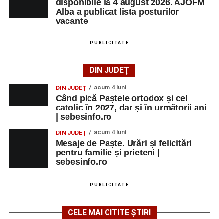
disponibile la 4 august 2026. AJOFM
Alba a publicat lista posturilor
vacante
PUBLICITATE
DIN JUDEȚ
acum 4 luni
DIN JUDEȚ
Când pică Paștele ortodox și cel
catolic în 2027, dar și în următorii ani
| sebesinfo.ro
acum 4 luni
DIN JUDEȚ
Mesaje de Paște. Urări și felicitări
pentru familie și prieteni |
sebesinfo.ro
PUBLICITATE
CELE MAI CITITE ȘTIRI