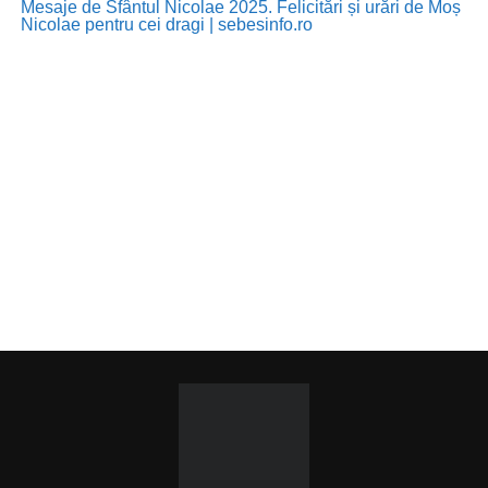
Mesaje de Sfântul Nicolae 2025. Felicitări și urări de Moș
Nicolae pentru cei dragi | sebesinfo.ro