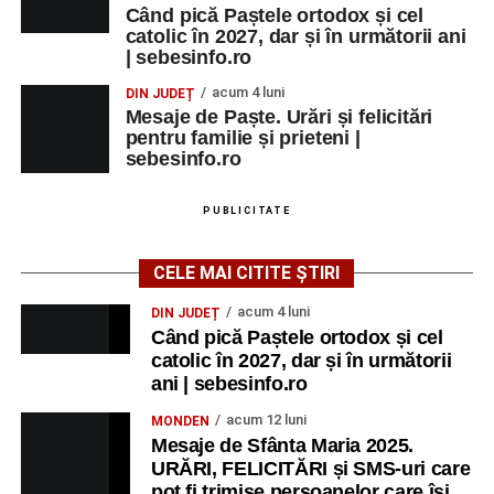
Când pică Paștele ortodox și cel
catolic în 2027, dar și în următorii ani
| sebesinfo.ro
acum 4 luni
DIN JUDEȚ
Mesaje de Paște. Urări și felicitări
pentru familie și prieteni |
sebesinfo.ro
PUBLICITATE
CELE MAI CITITE ȘTIRI
acum 4 luni
DIN JUDEȚ
Când pică Paștele ortodox și cel
catolic în 2027, dar și în următorii
ani | sebesinfo.ro
acum 12 luni
MONDEN
Mesaje de Sfânta Maria 2025.
URĂRI, FELICITĂRI și SMS-uri care
pot fi trimise persoanelor care își