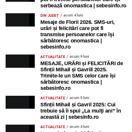
serbează onomastica | sebesinfo.ro
acum 4 luni
DIN JUDEȚ
Mesaje de Florii 2026. SMS-uri,
urări și felicitări care pot fi
transmise persoanelor care îşi
sărbătoresc onomastica |
sebesinfo.ro
acum 9 luni
ACTUALITATE
MESAJE, URĂRI și FELICITĂRI de
Sfinții Mihail și Gavrill 2025.
Trimite-le un SMS celor care își
sărbătoresc onomastica |
sebesinfo.ro
acum 9 luni
ACTUALITATE
Sfinții Mihail și Gavril 2025: Cui
trebuie să îi spui „La mulţi ani” în
această zi | sebesinfo.ro
acum 4 luni
ACTUALITATE