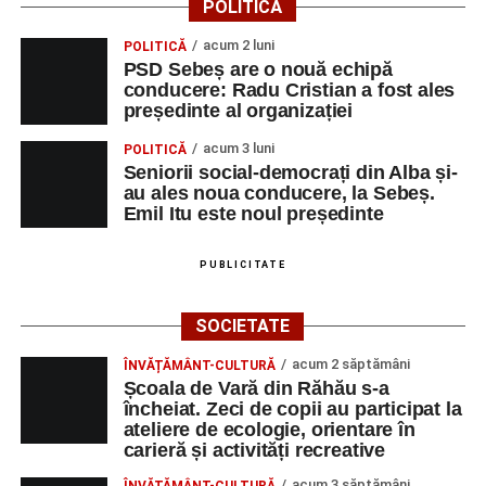
POLITICĂ
acum 2 luni
POLITICĂ
PSD Sebeș are o nouă echipă
conducere: Radu Cristian a fost ales
președinte al organizației
acum 3 luni
POLITICĂ
Seniorii social-democrați din Alba și-
au ales noua conducere, la Sebeș.
Emil Itu este noul președinte
PUBLICITATE
SOCIETATE
acum 2 săptămâni
ÎNVĂȚĂMÂNT-CULTURĂ
Școala de Vară din Răhău s-a
încheiat. Zeci de copii au participat la
ateliere de ecologie, orientare în
carieră și activități recreative
acum 3 săptămâni
ÎNVĂȚĂMÂNT-CULTURĂ