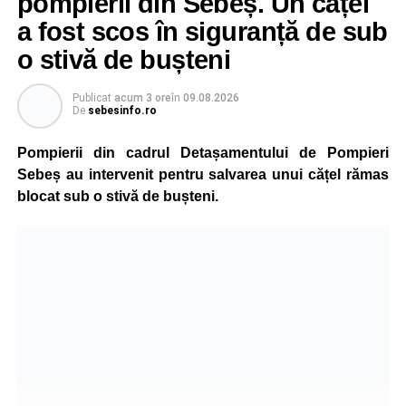
pompierii din Sebeș. Un cățel
a fost scos în siguranță de sub
o stivă de bușteni
Publicat
acum 3 ore
în
09.08.2026
De
sebesinfo.ro
Pompierii din cadrul Detașamentului de Pompieri
Sebeș au intervenit pentru salvarea unui cățel rămas
blocat sub o stivă de bușteni.