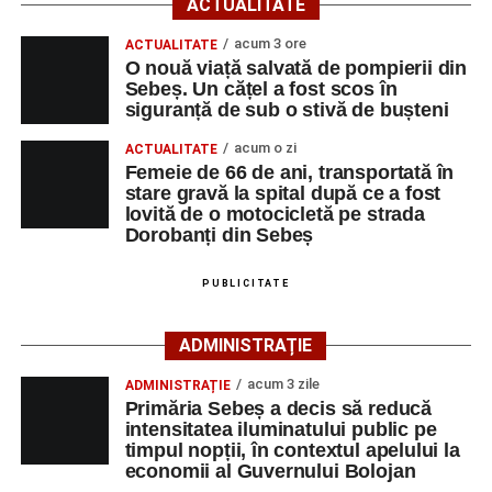
ACTUALITATE
SNUAU 112, cu privire la producerea unui eveniment
rutier soldat cu victime.
acum 3 ore
ACTUALITATE
O nouă viață salvată de pompierii din
Sebeș. Un cățel a fost scos în
La fața locului s-au deplasat polițiștii rutieri, care au
siguranță de sub o stivă de bușteni
stabilit că un bărbat de 53 de ani, din Sebeș, conducea o
motocicletă pe direcția Daia Română – Sebeș. Acesta ar
acum o zi
ACTUALITATE
fi surprins și accidentat o femeie de 66 de ani, din Sebeș,
Femeie de 66 de ani, transportată în
stare gravă la spital după ce a fost
care traversa strada printr-un loc nepermis.
lovită de o motocicletă pe strada
Dorobanți din Sebeș
În urma impactului, femeia a suferit leziuni corporale
grave și a fost transportată la spital pentru acordarea de
PUBLICITATE
îngrijiri medicale de specialitate.
ADMINISTRAȚIE
Motociclistul a fost testat cu aparatul etilotest, rezultatul
fiind negativ.
acum 3 zile
ADMINISTRAȚIE
Primăria Sebeș a decis să reducă
Polițiștii continuă cercetările pentru stabilirea tuturor
intensitatea iluminatului public pe
împrejurărilor în care s-a produs accidentul, în cadrul unui
timpul nopții, în contextul apelului la
economii al Guvernului Bolojan
dosar penal întocmit pentru săvârșirea infracțiunii de