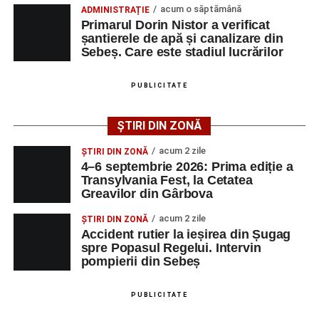
vătămare corporală din culpă.
acum o săptămână
ADMINISTRAȚIE
Primarul Dorin Nistor a verificat
șantierele de apă și canalizare din
Sebeș. Care este stadiul lucrărilor
Adaugă-ne ca sursă preferată
PUBLICITATE
Urmărește-ne pe Google News
ȘTIRI DIN ZONĂ
Ultimele știri din Sebeș
acum 2 zile
ȘTIRI DIN ZONĂ
4–6 septembrie 2026: Prima ediție a
O nouă viață salvată de pompierii din Sebeș. Un
Transylvania Fest, la Cetatea
Greavilor din Gârbova
cățel a fost scos în siguranță de sub o stivă de
bușteni
acum 2 zile
ȘTIRI DIN ZONĂ
Accident rutier la ieșirea din Șugag
Femeie de 66 de ani, transportată în stare gravă la
spre Popasul Regelui. Intervin
spital după ce a fost lovită de o motocicletă pe
pompierii din Sebeș
strada Dorobanți din Sebeș
Accident pe strada Dorobanți din Sebeș: fermeie
PUBLICITATE
de 66 de ani rănită grav, după ce a fost lovită de o