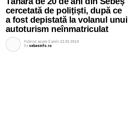
Tânără de 20 de ani din Sebeș
cercetată de polițiști, după ce
a fost depistată la volanul unui
autoturism neînmatriculat
Publicat
acum 2 ani
în
22.05.2024
De
sebesinfo.ro