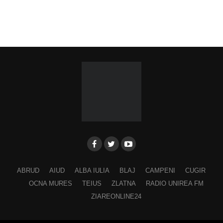
ABRUD
AIUD
ALBA IULIA
BLAJ
CAMPENI
CUGIR
OCNA MURES
TEIUS
ZLATNA
RADIO UNIREA FM
ZIAREONLINE24