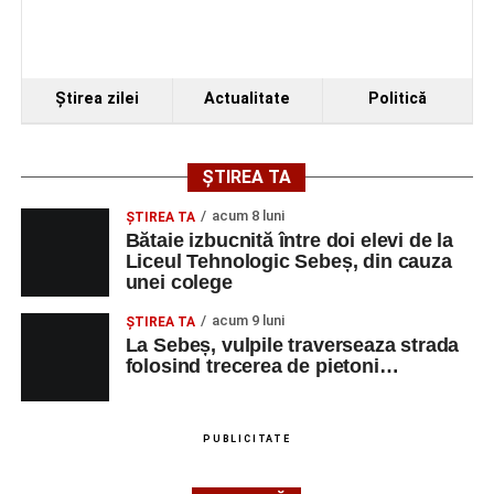
Ştirea zilei
Actualitate
Politică
ȘTIREA TA
acum 8 luni
ŞTIREA TA
Bătaie izbucnită între doi elevi de la
Liceul Tehnologic Sebeș, din cauza
unei colege
acum 9 luni
ŞTIREA TA
La Sebeș, vulpile traverseaza strada
folosind trecerea de pietoni…
PUBLICITATE