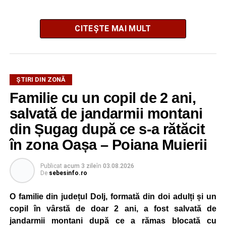
CITEȘTE MAI MULT
La ediția din acest an au participat peste 200 de cadre
ȘTIRI DIN ZONĂ
didactice din întreaga țară. Printre participanți s-au aflat
Familie cu un copil de 2 ani,
profesori debutanți, profesori cu experiență, inspectori
școlari, directori de școli, consilieri școlari, educatori și
salvată de jandarmii montani
învățători, reprezentând aproape toate disciplinele din
din Șugag după ce s-a rătăcit
sistemul de învățământ.
în zona Oașa – Poiana Muierii
Participare, consens și asumare în școală
Publicat
acum 3 zile
în
03.08.2026
De
sebesinfo.ro
Tema ediției din acest an a pornit de la convingerea că
școala românească dispune de una dintre cele mai
O familie din județul Dolj, formată din doi adulți și un
importante resurse: experiența profesorilor. Provocarea nu
copil în vârstă de doar 2 ani, a fost salvată de
este lipsa ideilor, ci identificarea unor contexte în care
jandarmii montani după ce a rămas blocată cu