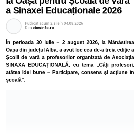
la Oașa pentru Școala de vară
a Sinaxei Educaționale 2026
Publicat
acum 2 zile
în
04.08.2026
De
sebesinfo.ro
În perioada 30 iulie – 2 august 2026, la Mănăstirea
Oașa din județul Alba, a avut loc cea de-a treia ediție a
Școlii de vară a profesorilor organizată de Asociația
SINAXA EDUCAȚIONALĂ, cu tema „Câți profesori,
atâtea idei bune – Participare, consens și acțiune în
școală”.