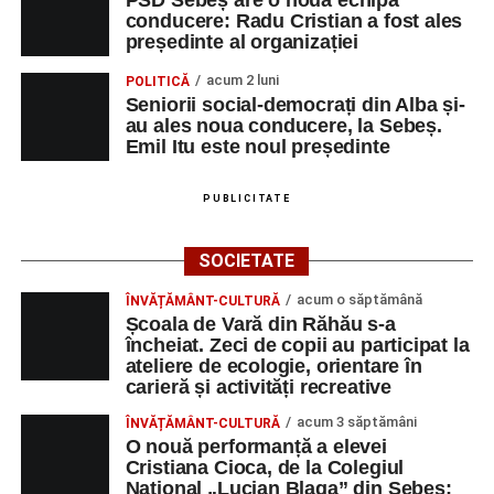
PSD Sebeș are o nouă echipă
omul sfințește locul.”
(Prof. Ciobanu Crenguța Vasilica)
conducere: Radu Cristian a fost ales
președinte al organizației
„O mare familie, o comunitate pentru trup, minte și suflet,
un mod de a lua o gură de aer într-un bombardament
acum 2 luni
POLITICĂ
informatic, mediatic și psihologic.”
(Prof. Boncea Niculina
Seniorii social-democrați din Alba și-
au ales noua conducere, la Sebeș.
Maria)
Emil Itu este noul președinte
„Voi merge acasă cu gândul că educația și nu numai are
PUBLICITATE
la bază doi piloni: OMUL SFINȚEȘTE LOCUL și VORBA
DULCE MULT ADUCE. De la elev până la părinte și mai
apoi în viața noastră, modul de adresare, tonul și gestica
SOCIETATE
sunt vitale.”
(Prof. Ciura Marinela)
acum o săptămână
ÎNVĂȚĂMÂNT-CULTURĂ
Școala de Vară din Răhău s-a
Privind spre ediția următoare
încheiat. Zeci de copii au participat la
ateliere de ecologie, orientare în
În încheierea evenimentului, organizatorii au anunțat tema
carieră și activități recreative
ediției din 2027, dedicată relației dintre caracter, valori și
acum 3 săptămâni
ÎNVĂȚĂMÂNT-CULTURĂ
educație. După trei ediții care au abordat comunicarea
O nouă performanță a elevei
didactică, dinamica diferențelor, participarea și luarea
Cristiana Cioca, de la Colegiul
deciziilor, comunitatea Sinaxa Educațională își propune
Național „Lucian Blaga” din Sebeș: