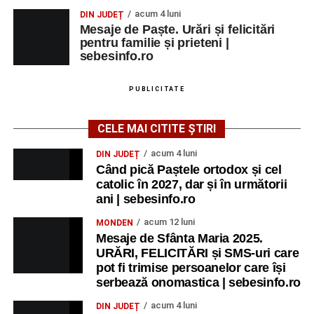
acum 4 luni
DIN JUDEȚ
Mesaje de Paște. Urări și felicitări
pentru familie și prieteni |
sebesinfo.ro
PUBLICITATE
CELE MAI CITITE ȘTIRI
acum 4 luni
DIN JUDEȚ
Când pică Paștele ortodox și cel
catolic în 2027, dar și în următorii
ani | sebesinfo.ro
acum 12 luni
MONDEN
Mesaje de Sfânta Maria 2025.
URĂRI, FELICITĂRI și SMS-uri care
pot fi trimise persoanelor care își
serbează onomastica | sebesinfo.ro
acum 4 luni
DIN JUDEȚ