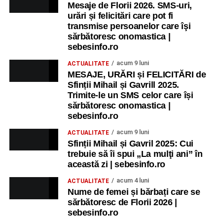
Mesaje de Florii 2026. SMS-uri,
urări și felicitări care pot fi
transmise persoanelor care îşi
sărbătoresc onomastica |
sebesinfo.ro
acum 9 luni
ACTUALITATE
MESAJE, URĂRI și FELICITĂRI de
Sfinții Mihail și Gavrill 2025.
Trimite-le un SMS celor care își
sărbătoresc onomastica |
sebesinfo.ro
acum 9 luni
ACTUALITATE
Sfinții Mihail și Gavril 2025: Cui
trebuie să îi spui „La mulţi ani” în
această zi | sebesinfo.ro
acum 4 luni
ACTUALITATE
Nume de femei și bărbați care se
sărbătoresc de Florii 2026 |
sebesinfo.ro