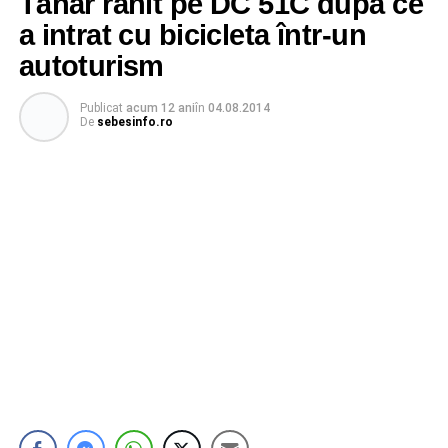
Tânăr rănit pe DC 51C după ce
a intrat cu bicicleta într-un
autoturism
Publicat
acum 12 ani
în
04.08.2014
De
sebesinfo.ro