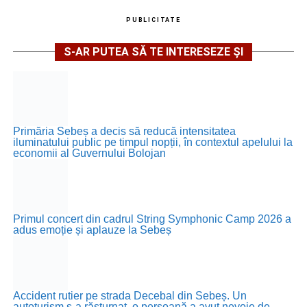
PUBLICITATE
S-AR PUTEA SĂ TE INTERESEZE ȘI
Primăria Sebeș a decis să reducă intensitatea
iluminatului public pe timpul nopții, în contextul apelului la
economii al Guvernului Bolojan
Primul concert din cadrul String Symphonic Camp 2026 a
adus emoție și aplauze la Sebeș
Accident rutier pe strada Decebal din Sebeș. Un
autoturism s-a răsturnat, o persoană a avut nevoie de