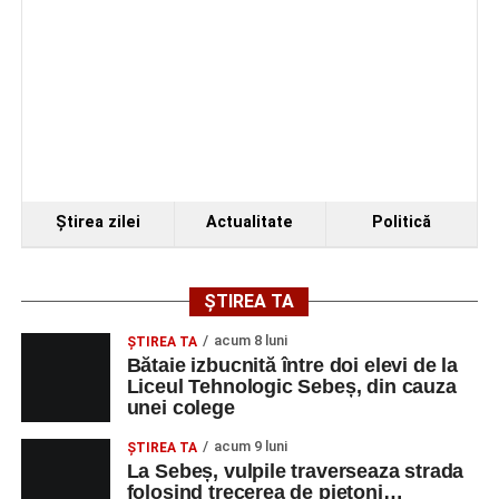
Organizatorii au transmis că recitalul de la Sebeș
Ştirea zilei
Actualitate
Politică
reprezintă doar începutul unei serii de concerte care vor
avea loc pe parcursul taberei, oferind comunității din
județul Alba ocazia de a descoperi tineri interpreți talentați
ȘTIREA TA
și de a lua parte la un veritabil schimb cultural prin
acum 8 luni
muzică.
ŞTIREA TA
Bătaie izbucnită între doi elevi de la
Liceul Tehnologic Sebeș, din cauza
unei colege
Adaugă-ne ca sursă preferată
acum 9 luni
ŞTIREA TA
La Sebeș, vulpile traverseaza strada
folosind trecerea de pietoni…