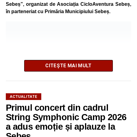
Sebeș”, organizat de Asociația CicloAventura Sebeș,
în parteneriat cu Primăria Municipiului Sebeș.
CITEȘTE MAI MULT
ACTUALITATE
Primul concert din cadrul
După două ediții organizate în Parcul Arini, competiția se
String Symphonic Camp 2026
mută într-un nou decor, oferind participanților ocazia de a
a adus emoție și aplauze la
concura într-un cadru natural deosebit. Evenimentul este
Sebeș
destinat copiilor și adolescenților cu vârste cuprinse între