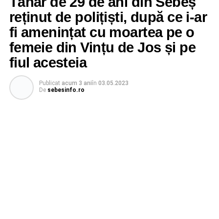
Tânăr de 29 de ani din Sebeș
reținut de polițiști, după ce i-ar
fi amenințat cu moartea pe o
femeie din Vințu de Jos și pe
fiul acesteia
Publicat
acum 3 ani
în
03.05.2023
De
sebesinfo.ro