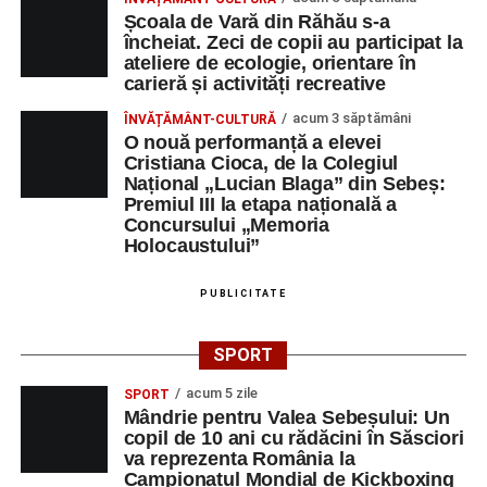
Școala de Vară din Răhău s-a
încheiat. Zeci de copii au participat la
ateliere de ecologie, orientare în
carieră și activități recreative
acum 3 săptămâni
ÎNVĂȚĂMÂNT-CULTURĂ
O nouă performanță a elevei
Cristiana Cioca, de la Colegiul
Național „Lucian Blaga” din Sebeș:
Premiul III la etapa națională a
Concursului „Memoria
Holocaustului”
PUBLICITATE
SPORT
acum 5 zile
SPORT
Mândrie pentru Valea Sebeșului: Un
copil de 10 ani cu rădăcini în Săsciori
va reprezenta România la
Campionatul Mondial de Kickboxing