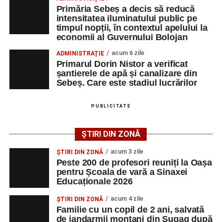
Primăria Sebeș a decis să reducă intensitatea
Primăria Sebeș a decis să reducă
iluminatului public pe timpul nopții, în contextul
intensitatea iluminatului public pe
apelului la economii al Guvernului Bolojan
timpul nopții, în contextul apelului la
economii al Guvernului Bolojan
Duminică, 23 august 2026, Râpa Roșie găzduiește
cea de-a III-a ediție a concursului „CicloAventurier
acum 6 zile
ADMINISTRAȚIE
Primarul Dorin Nistor a verificat
de Sebeș”
șantierele de apă și canalizare din
Primul concert din cadrul String Symphonic Camp
Sebeș. Care este stadiul lucrărilor
2026 a adus emoție și aplauze la Sebeș
După mai multe zile de pregătire intensivă, participanții
PUBLICITATE
au venit la Sebeș și au susținut un recital apreciat de
public. Fiecare interpretare a evidențiat nivelul artistic al
ȘTIRI DIN ZONĂ
Facebook
Messenger
WhatsApp
Twitter/X
Email
tinerilor muzicieni și munca depusă în cadrul taberei, iar
acum 3 zile
ȘTIRI DIN ZONĂ
spectatorii au răsplătit prestațiile cu aplauze îndelungate.
Peste 200 de profesori reuniți la Oașa
pentru Școala de vară a Sinaxei
Educaționale 2026
acum 4 zile
ȘTIRI DIN ZONĂ
Familie cu un copil de 2 ani, salvată
de jandarmii montani din Șugag după