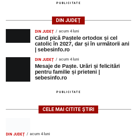
PUBLICITATE
DIN JUDEȚ
acum 4 luni
DIN JUDEȚ
Când pică Paștele ortodox și cel
catolic în 2027, dar și în următorii ani
| sebesinfo.ro
acum 4 luni
DIN JUDEȚ
Mesaje de Paște. Urări și felicitări
pentru familie și prieteni |
sebesinfo.ro
PUBLICITATE
CELE MAI CITITE ȘTIRI
acum 4 luni
DIN JUDEȚ