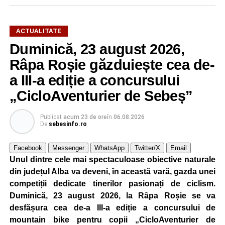
ACTUALITATE
Duminică, 23 august 2026,
Râpa Roșie găzduiește cea de-
a III-a ediție a concursului
„CicloAventurier de Sebeș”
Publicat
acum 23 de ore
în
06.08.2026
De
sebesinfo.ro
Facebook
Messenger
WhatsApp
Twitter/X
Email
Unul dintre cele mai spectaculoase obiective naturale
din județul Alba va deveni, în această vară, gazda unei
competiții dedicate tinerilor pasionați de ciclism.
Duminică, 23 august 2026, la Râpa Roșie se va
desfășura cea de-a III-a ediție a concursului de
mountain bike pentru copii „CicloAventurier de