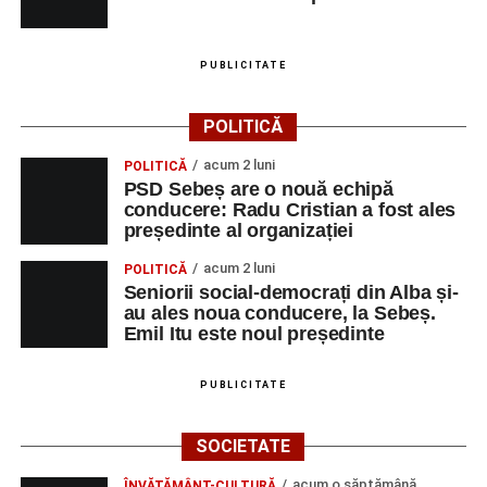
Urmărește-ne pe Google News
Ultimele știri din Sebeș
PUBLICITATE
Primăria Sebeș a decis să reducă intensitatea
POLITICĂ
iluminatului public pe timpul nopții, în contextul
apelului la economii al Guvernului Bolojan
acum 2 luni
POLITICĂ
PSD Sebeș are o nouă echipă
Duminică, 23 august 2026, Râpa Roșie găzduiește
conducere: Radu Cristian a fost ales
cea de-a III-a ediție a concursului „CicloAventurier
președinte al organizației
de Sebeș”
acum 2 luni
POLITICĂ
Primul concert din cadrul String Symphonic Camp
Seniorii social-democrați din Alba și-
au ales noua conducere, la Sebeș.
2026 a adus emoție și aplauze la Sebeș
Emil Itu este noul președinte
PUBLICITATE
Facebook
Messenger
WhatsApp
Twitter/X
Email
SOCIETATE
acum o săptămână
ÎNVĂȚĂMÂNT-CULTURĂ