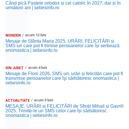
Când pică Paștele ortodox și cel catolic în 2027, dar și în
următorii ani | sebesinfo.ro
acum 12 luni
MONDEN
Mesaje de Sfânta Maria 2025. URĂRI, FELICITĂRI și
SMS-uri care pot fi trimise persoanelor care își serbează
onomastica | sebesinfo.ro
acum 4 luni
DIN JUDEȚ
Mesaje de Florii 2026. SMS-uri, urări și felicitări care pot fi
transmise persoanelor care îşi sărbătoresc onomastica |
sebesinfo.ro
acum 9 luni
ACTUALITATE
MESAJE, URĂRI și FELICITĂRI de Sfinții Mihail și Gavrill
2025. Trimite-le un SMS celor care își sărbătoresc
onomastica | sebesinfo.ro