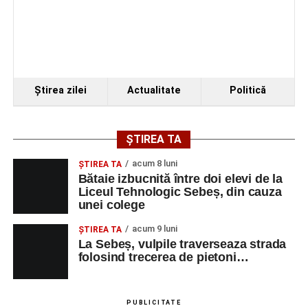
VINERI, 21 AUGUST 2026
Piața Primăriei
Ora 19.00
–
Spectacol de vals și tango „Armonii în
Ştirea zilei
Actualitate
Politică
pași de dans”
Solistă:
Iulia Merca
(Opera Națională Română Cluj-
ȘTIREA TA
Napoca).
acum 8 luni
ŞTIREA TA
Acompaniază
Cluj Tango Orchestra
:
Bătaie izbucnită între doi elevi de la
Liceul Tehnologic Sebeș, din cauza
unei colege
Irina Indrei – pian
acum 9 luni
Robert Indrei – bandoneon
ŞTIREA TA
La Sebeș, vulpile traverseaza strada
Milena Vădan – vioară
folosind trecerea de pietoni…
Emanuel Elcean – contrabas
Adrian Lup – violoncel
PUBLICITATE