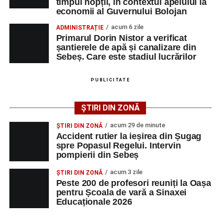
timpul nopții, în contextul apelului la
Printre momentele de atracție se numără spectacolul de
economii al Guvernului Bolojan
vals și tango din Piața Primăriei, dar și concertul de rock
acum 6 zile
ADMINISTRAȚIE
simfonic susținut în Grădina Muzeului Municipal „Ioan
Primarul Dorin Nistor a verificat
Raica”, sub bagheta dirijorului
Remus Grama
, alături de
șantierele de apă și canalizare din
muzicieni români de prestigiu.
Sebeș. Care este stadiul lucrărilor
Și în acest an, pe scenă vor urca atât artiști consacrați, cât
PUBLICITATE
și interpreți originari din Sebeș, care și-au construit
cariere de succes în țară și în străinătate.
ȘTIRI DIN ZONĂ
Festivalul include și o componentă cinematografică
acum 29 de minute
ȘTIRI DIN ZONĂ
importantă. Publicul va putea urmări mai multe producții
Accident rutier la ieșirea din Șugag
spre Popasul Regelui. Intervin
realizate cu implicarea producătoarei
Gabi Suciu
,
pompierii din Sebeș
originară din Sebeș, prezentă de-a lungul timpului la
unele dintre cele mai importante festivaluri europene de
acum 3 zile
ȘTIRI DIN ZONĂ
film.
Peste 200 de profesori reuniți la Oașa
pentru Școala de vară a Sinaxei
Educaționale 2026
Un alt moment așteptat este show-ul susținut de
DJ
Phantom (Edy Schneider)
care va oferi un spectacol de