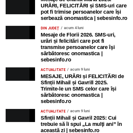
URĂRI, FELICITĂRI și SMS-uri care
Ora 11.00
– Curtea Școlii „M. Kogălniceanu”: activități
pot fi trimise persoanelor care își
recreative pentru copii.
serbează onomastica | sebesinfo.ro
acum 4 luni
DIN JUDEȚ
Ora 17.00
– Grădina Muzeului Municipal „Ioan Raica”
Mesaje de Florii 2026. SMS-uri,
Sebeș: încheierea Școlii de vară
„Curcubeul Prieteniei”
.
urări și felicitări care pot fi
transmise persoanelor care îşi
Ora 18.30
– Aula Primăriei Municipiului Sebeș:
sărbătoresc onomastica |
festivitatea de premiere a șefilor de promoție și a elevilor
sebesinfo.ro
care au obținut rezultate remarcabile la examenele de
acum 9 luni
ACTUALITATE
Evaluare Națională și Bacalaureat.
MESAJE, URĂRI și FELICITĂRI de
Sfinții Mihail și Gavrill 2025.
Ora 19.00
– Parcul Tineretului:
Spectacol pentru copii și
Trimite-le un SMS celor care își
Spuma Party
.
sărbătoresc onomastica |
sebesinfo.ro
Participă:
acum 9 luni
ACTUALITATE
Sfinții Mihail și Gavril 2025: Cui
Alexandra Pamfilie și Școala de muzică
„DoReMi”
;
trebuie să îi spui „La mulţi ani” în
Ancuța Stănuș și grupul de folclor;
această zi | sebesinfo.ro