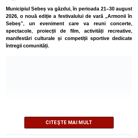
stabilească toate împrejurările în care s-a produs
Municipiul Sebeș va găzdui, în perioada 21–30 august
accidentul.
2026, o nouă ediție a festivalului de vară „Armonii în
Sebeș”, un eveniment care va reuni concerte,
spectacole, proiecții de film, activități recreative,
Adaugă-ne ca sursă preferată
manifestări culturale și competiții sportive dedicate
întregii comunități.
Urmărește-ne pe Google News
Ultimele știri din Sebeș
Accident rutier la ieșirea din Șugag spre Popasul
Regelui. Intervin pompierii din Sebeș
Biciclist de 70 de ani, rănit într-un accident rutier
produs pe strada Dorobanți din Sebeș
Zilele Municipiului Sebeș 2026: zece zile de
CITEȘTE MAI MULT
spectacole, filme, sport și evenimente culturale, la
festivalul „Armonii în Sebeș”. Programul complet
Organizatorii au pregătit un program variat, care îmbină