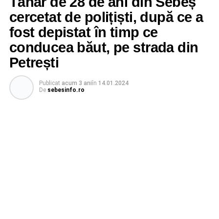
Tânăr de 28 de ani din Sebeș
cercetat de polițiști, după ce a
fost depistat în timp ce
conducea băut, pe strada din
Petrești
Publicat
acum 3 ani
în
14.01.2024
De
sebesinfo.ro