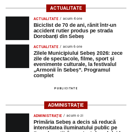
cultura locală cu muzica, artele vizuale, cinematografia,
ACTUALITATE
dansul și sportul, oferind activități pentru toate categoriile
acum 4 ore
ACTUALITATE
de vârstă.
Biciclist de 70 de ani, rănit într-un
accident rutier produs pe strada
Pentru copii și tineri, festivalul propune jocuri și activități
Dorobanți din Sebeș
recreative în mai multe zone ale municipiului – Răhău,
acum 6 ore
cartierul „Mihail Kogălniceanu”, Petrești și Parcul
ACTUALITATE
Zilele Municipiului Sebeș 2026: zece
Tineretului. Programul include spectacole pentru cei mici,
zile de spectacole, filme, sport și
proiecții de film, petrecerea cu spumă și cea de-a treia
evenimente culturale, la festivalul
ediție a concursului MTB
„Cicloaventurier de Sebeș”
,
„Armonii în Sebeș”. Programul
complet
care se va desfășura la Râpa Roșie.
Publicul adult va avea la dispoziție o serie de evenimente
PUBLICITATE
culturale, printre care proiecții cinematografice, întâlniri cu
artiști locali și salonul literar
„Armonia artelor”
.
ADMINISTRAȚIE
Festivalul va cuprinde și o seară dedicată tradițiilor
acum o zi
ADMINISTRAȚIE
săsești, precum și un spectacol folcloric organizat în
Primăria Sebeș a decis să reducă
memoria interpretului Felician Fărcașiu.
intensitatea iluminatului public pe