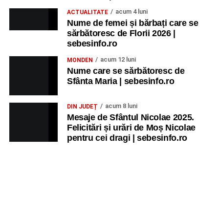
Trupa de Dansuri Săsești.
acum 4 luni
ACTUALITATE
Nume de femei și bărbați care se
Ora 20.30
– Parcul Tineretului: proiecția filmului pentru
sărbătoresc de Florii 2026 |
copii
„Străjerii Deltei”
(România, 2021), film de familie și
sebesinfo.ro
aventură, AG.
acum 12 luni
MONDEN
Nume care se sărbătoresc de
JOI, 27 AUGUST 2026
Sfânta Maria | sebesinfo.ro
Grădina Muzeului Municipal „Ioan
acum 8 luni
DIN JUDEȚ
Raica” Sebeș
Mesaje de Sfântul Nicolae 2025.
Felicitări și urări de Moș Nicolae
pentru cei dragi | sebesinfo.ro
Ora 19.00
–
Sărbătoarea Seniorilor
– festivitatea de
premiere a cuplurilor care aniversează 50 de ani de
căsătorie.
Recital muzical:
Carmen Rădulescu Oprea
.
VINERI, 28 AUGUST 2026