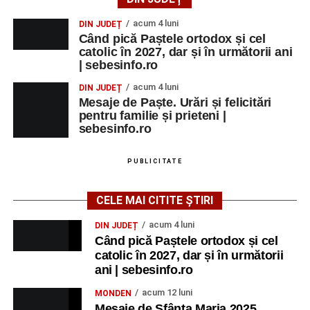
MARȚI, 25 AUGUST 2026
acum 4 luni
DIN JUDEȚ
Când pică Paștele ortodox și cel
catolic în 2027, dar și în următorii ani
Grădina Muzeului Municipal „Ioan
| sebesinfo.ro
Raica” Sebeș
acum 4 luni
DIN JUDEȚ
Mesaje de Paște. Urări și felicitări
Ora 18.00
–
„Armonia artelor”
– salon literar și întâlnire
pentru familie și prieteni |
cu artele plastice, organizat alături de artiști locali.
sebesinfo.ro
Ora 20.30
– Proiecție cinematografică:
„Primavera”
PUBLICITATE
(Italia, 2025), dramă inspirată de povestea nașterii operei
„Anotimpurile”
de Antonio Vivaldi (rating N-15).
CELE MAI CITITE ȘTIRI
MIERCURI, 26 AUGUST 2026
acum 4 luni
DIN JUDEȚ
Când pică Paștele ortodox și cel
catolic în 2027, dar și în următorii
Copiii în armonia orașului
ani | sebesinfo.ro
Ora 10.00
– Școala din Răhău: activități recreative pentru
acum 12 luni
MONDEN
copii.
Mesaje de Sfânta Maria 2025.