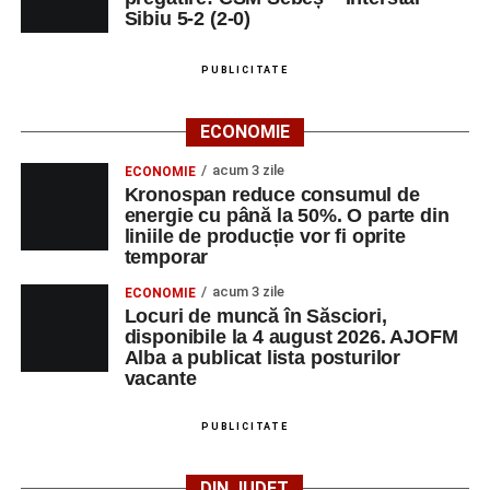
Sibiu 5-2 (2-0)
LUNI, 24 AUGUST 2026
PUBLICITATE
Casa Fanfarei din Petrești
ECONOMIE
Ora 18.00
– Activități recreative pentru copii, susținute de
trupele de teatru
„Gepetto”
și
„Pied Piper”
.
acum 3 zile
ECONOMIE
Kronospan reduce consumul de
Ora 19.00
–
Seară cu tradiții săsești
, cu participarea:
energie cu până la 50%. O parte din
liniile de producție vor fi oprite
temporar
Fanfarei din Petrești;
acum 3 zile
ECONOMIE
Trupei de Dansuri Săsești;
Locuri de muncă în Săsciori,
disponibile la 4 august 2026. AJOFM
Alexandrei Pamfilie;
Alba a publicat lista posturilor
Alfred Dahinten.
vacante
Ora 20.30
– Proiecție cinematografică:
„Napoli – New
PUBLICITATE
York”
(Italia, 2024), film de familie, AP12, după o poveste
de Federico Fellini și Tullio Pinelli.
DIN JUDEȚ