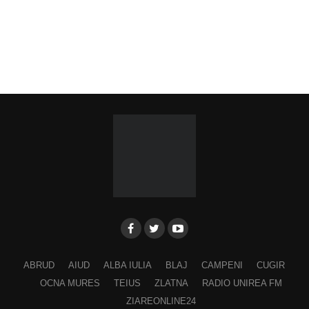
Piața Primăriei
Ora 19.00
–
Spectacol folcloric omagial „Felician
Fărcășiu”
.
Participă:
Adina Hada
Cristian Fodor
Miruna Medrea
Alina Secășan
Georgiana Petrescu
Ancuța Stănuș
ABRUD
AIUD
ALBA IULIA
BLAJ
CAMPENI
CUGIR
Georgiana Pavelescu
OCNA MURES
TEIUS
ZLATNA
RADIO UNIREA FM
Alina Andrei
ZIAREONLINE24