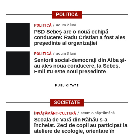
Dansatori:
Ioana Lascu și Horia Călin Pop
,
Raluca și
POLITICĂ
Vlad Dordea
.
acum 2 luni
POLITICĂ
Piața Primăriei
PSD Sebeș are o nouă echipă
conducere: Radu Cristian a fost ales
Orele 17.00–20.00
– Punct oficial de înscrieri și informații
președinte al organizației
(Race Office) pentru competiția
„Cicloaventurier de
acum 3 luni
POLITICĂ
Sebeș”
.
Seniorii social-democrați din Alba și-
au ales noua conducere, la Sebeș.
SÂMBĂTĂ, 22 AUGUST 2026
Emil Itu este noul președinte
Platoul Centrului Cultural „Lucian
PUBLICITATE
Blaga” Sebeș
SOCIETATE
Orele 10.00–20.00
– Punct oficial de înscrieri și informații
acum o săptămână
ÎNVĂȚĂMÂNT-CULTURĂ
(Race Office) pentru competiția
„Cicloaventurier de
Școala de Vară din Răhău s-a
Sebeș”
.
încheiat. Zeci de copii au participat la
ateliere de ecologie, orientare în