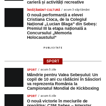
Râpa Roșie
carieră și activități recreative
acum 3 săptămâni
ÎNVĂȚĂMÂNT-CULTURĂ
Orele 17.00–20.00
– Antrenamente libere pe traseul de
O nouă performanță a elevei
concurs.
Cristiana Cioca, de la Colegiul
Național „Lucian Blaga” din Sebeș:
Premiul III la etapa națională a
Centrul Cultural „Lucian Blaga”
Concursului „Memoria
Sebeș – Sala de spectacole
Holocaustului”
Ora 19.00
– Proiecție cinematografică:
„Unde merg
PUBLICITATE
elefanții”
(România, 2023), black comedy, în regia lui
Gabi Virginia Șarga și Cătălin Rotaru, producător Gabi
SPORT
Suciu.
acum 5 zile
SPORT
Mândrie pentru Valea Sebeșului: Un
DUMINICĂ, 23 AUGUST 2026
copil de 10 ani cu rădăcini în Săsciori
va reprezenta România la
Râpa Roșie
Campionatul Mondial de Kickboxing
acum 6 zile
SPORT
Ora 10.00
–
„Cicloaventurier de Sebeș”
– startul oficial
O nouă victorie în meciurile de
al competiției MTB pentru copii.
pregătire: CSM Sebeș – Interstar