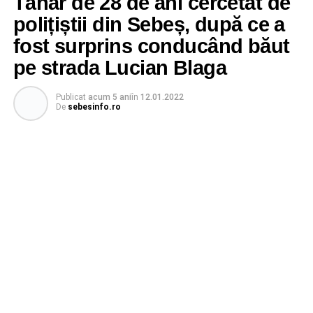
Tânăr de 28 de ani cercetat de
polițiștii din Sebeș, după ce a
fost surprins conducând băut
pe strada Lucian Blaga
Publicat
acum 5 ani
în
12.01.2022
De
sebesinfo.ro