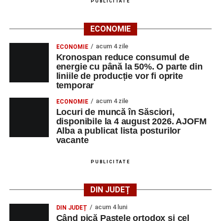
PUBLICITATE
ECONOMIE
acum 4 zile
ECONOMIE
Kronospan reduce consumul de
energie cu până la 50%. O parte din
liniile de producție vor fi oprite
temporar
acum 4 zile
ECONOMIE
Locuri de muncă în Săsciori,
disponibile la 4 august 2026. AJOFM
Alba a publicat lista posturilor
vacante
PUBLICITATE
DIN JUDEȚ
acum 4 luni
DIN JUDEȚ
Când pică Paștele ortodox și cel