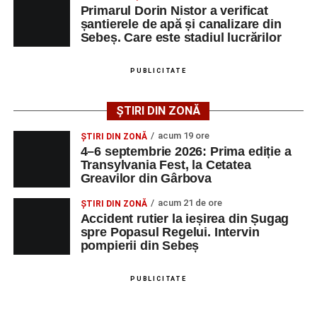
Primarul Dorin Nistor a verificat
șantierele de apă și canalizare din
Sebeș. Care este stadiul lucrărilor
Ultimele știri din Sebeș
Femeie de 66 de ani, transportată în stare gravă la
PUBLICITATE
spital după ce a fost lovită de o motocicletă pe
strada Dorobanți din Sebeș
ȘTIRI DIN ZONĂ
Accident pe strada Dorobanți din Sebeș: fermeie
acum 19 ore
ȘTIRI DIN ZONĂ
de 66 de ani rănită grav, după ce a fost lovită de o
4–6 septembrie 2026: Prima ediție a
motocicletă
Transylvania Fest, la Cetatea
Greavilor din Gârbova
4–6 septembrie 2026: Prima ediție a Transylvania
Fest, la Cetatea Greavilor din Gârbova
acum 21 de ore
ȘTIRI DIN ZONĂ
Accident rutier la ieșirea din Șugag
spre Popasul Regelui. Intervin
pompierii din Sebeș
PUBLICITATE