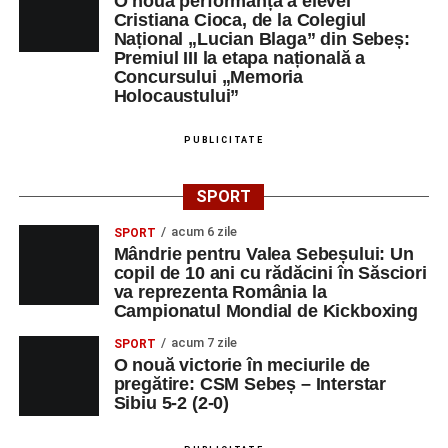
O nouă performanță a elevei
Cristiana Cioca, de la Colegiul
Național „Lucian Blaga” din Sebeș:
Premiul III la etapa națională a
Concursului „Memoria
Holocaustului”
PUBLICITATE
SPORT
acum 6 zile
SPORT
Mândrie pentru Valea Sebeșului: Un
copil de 10 ani cu rădăcini în Săsciori
va reprezenta România la
Campionatul Mondial de Kickboxing
acum 7 zile
SPORT
O nouă victorie în meciurile de
pregătire: CSM Sebeș – Interstar
Sibiu 5-2 (2-0)