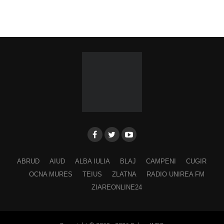
ABRUD
AIUD
ALBA IULIA
BLAJ
CAMPENI
CUGIR
OCNA MURES
TEIUS
ZLATNA
RADIO UNIREA FM
ZIAREONLINE24