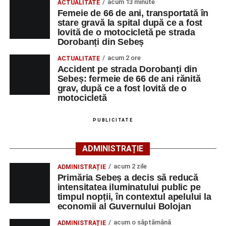
acum 13 minute
ACTUALITATE
strada Dorobanți din Sebeș
La locul accidentului intervine Detașamentul de Pompieri
Femeie de 66 de ani, transportată în
Accident pe strada Dorobanți din Sebeș: fermeie
stare gravă la spital după ce a fost
Sebeș, cu o autospecială de stingere cu apă și spumă și
lovită de o motocicletă pe strada
de 66 de ani rănită grav, după ce a fost lovită de o
un echipaj de Terapie Intensivă Mobilă, pentru acordarea
Dorobanți din Sebeș
motocicletă
primului ajutor medical și asigurarea măsurilor specifice.
acum 2 ore
ACTUALITATE
4–6 septembrie 2026: Prima ediție a Transylvania
Accident pe strada Dorobanți din
Polițiștii s-au deplasat la fața locului pentru efectuarea
Fest, la Cetatea Greavilor din Gârbova
Sebeș: fermeie de 66 de ani rănită
cercetărilor și stabilirea împrejurărilor exacte în care s-a
grav, după ce a fost lovită de o
produs accidentul. De asemenea, aceștia acționează
motocicletă
pentru fluidizarea traficului rutier în zonă.
PUBLICITATE
ACTUALIZARE:
„Victima, o persoană de sex feminin de
66 ani, va fi transportată la UPU Alba Iulia”
, a mai
ADMINISTRAȚIE
transmis ISU Alba.
acum 2 zile
ADMINISTRAȚIE
Primăria Sebeș a decis să reducă
intensitatea iluminatului public pe
timpul nopții, în contextul apelului la
Adaugă-ne ca sursă preferată
economii al Guvernului Bolojan
acum o săptămână
ADMINISTRAȚIE
Urmărește-ne pe Google News