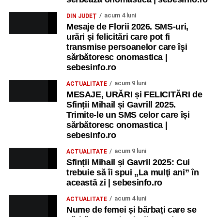
acum 4 luni
DIN JUDEȚ
Mesaje de Florii 2026. SMS-uri,
urări și felicitări care pot fi
transmise persoanelor care îşi
sărbătoresc onomastica |
sebesinfo.ro
acum 9 luni
ACTUALITATE
MESAJE, URĂRI și FELICITĂRI de
Sfinții Mihail și Gavrill 2025.
Trimite-le un SMS celor care își
sărbătoresc onomastica |
sebesinfo.ro
acum 9 luni
ACTUALITATE
Sfinții Mihail și Gavril 2025: Cui
trebuie să îi spui „La mulţi ani” în
această zi | sebesinfo.ro
acum 4 luni
ACTUALITATE
Nume de femei și bărbați care se