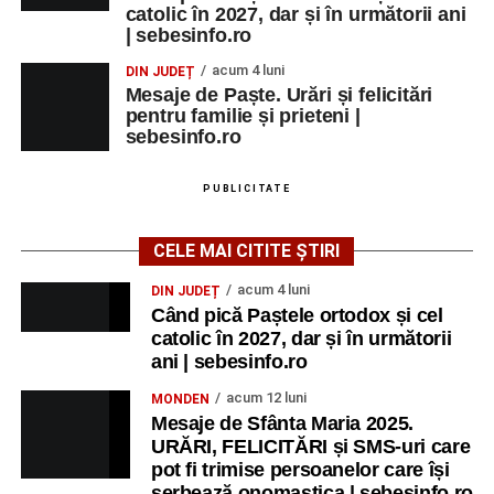
catolic în 2027, dar și în următorii ani
| sebesinfo.ro
acum 4 luni
DIN JUDEȚ
Mesaje de Paște. Urări și felicitări
pentru familie și prieteni |
sebesinfo.ro
PUBLICITATE
CELE MAI CITITE ȘTIRI
acum 4 luni
DIN JUDEȚ
Când pică Paștele ortodox și cel
catolic în 2027, dar și în următorii
ani | sebesinfo.ro
acum 12 luni
MONDEN
Mesaje de Sfânta Maria 2025.
URĂRI, FELICITĂRI și SMS-uri care
pot fi trimise persoanelor care își
serbează onomastica | sebesinfo.ro