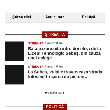
Ştirea zilei
Actualitate
Politică
ȘTIREA TA
acum 8 luni
ŞTIREA TA
Bătaie izbucnită între doi elevi de la
Liceul Tehnologic Sebeș, din cauza
unei colege
acum 9 luni
ŞTIREA TA
La Sebeș, vulpile traverseaza strada
folosind trecerea de pietoni…
PUBLICITATE
POLITICĂ