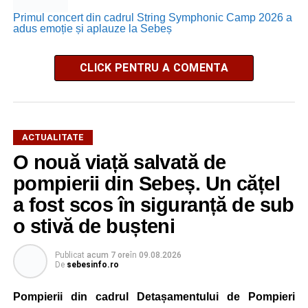
Primul concert din cadrul String Symphonic Camp 2026 a
adus emoție și aplauze la Sebeș
CLICK PENTRU A COMENTA
ACTUALITATE
O nouă viață salvată de
pompierii din Sebeș. Un cățel
a fost scos în siguranță de sub
o stivă de bușteni
Publicat
acum 7 ore
în
09.08.2026
De
sebesinfo.ro
Pompierii din cadrul Detașamentului de Pompieri