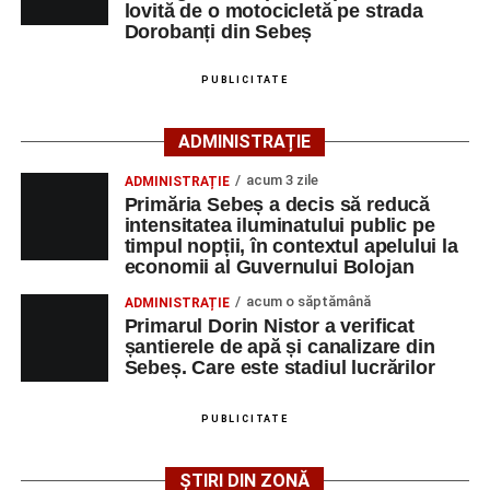
lovită de o motocicletă pe strada
Dorobanți din Sebeș
În urma impactului, femeia a suferit leziuni corporale
grave și a fost transportată la spital pentru acordarea de
PUBLICITATE
îngrijiri medicale de specialitate.
ADMINISTRAȚIE
Motociclistul a fost testat cu aparatul etilotest, rezultatul
fiind negativ.
acum 3 zile
ADMINISTRAȚIE
Primăria Sebeș a decis să reducă
Polițiștii continuă cercetările pentru stabilirea tuturor
intensitatea iluminatului public pe
împrejurărilor în care s-a produs accidentul, în cadrul unui
timpul nopții, în contextul apelului la
economii al Guvernului Bolojan
dosar penal întocmit pentru săvârșirea infracțiunii de
vătămare corporală din culpă.
acum o săptămână
ADMINISTRAȚIE
Primarul Dorin Nistor a verificat
șantierele de apă și canalizare din
Sebeș. Care este stadiul lucrărilor
Adaugă-ne ca sursă preferată
PUBLICITATE
Urmărește-ne pe Google News
ȘTIRI DIN ZONĂ