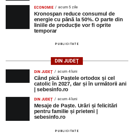
acum 5 zile
ECONOMIE
Kronospan reduce consumul de
energie cu până la 50%. O parte din
liniile de producție vor fi oprite
temporar
PUBLICITATE
DIN JUDEȚ
acum 4 luni
DIN JUDEȚ
Când pică Paștele ortodox și cel
catolic în 2027, dar și în următorii ani
| sebesinfo.ro
acum 4 luni
DIN JUDEȚ
Mesaje de Paște. Urări și felicitări
pentru familie și prieteni |
sebesinfo.ro
PUBLICITATE