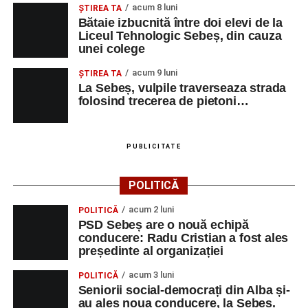
acum 8 luni
ŞTIREA TA
Bătaie izbucnită între doi elevi de la
Liceul Tehnologic Sebeș, din cauza
unei colege
acum 9 luni
ŞTIREA TA
La Sebeș, vulpile traverseaza strada
folosind trecerea de pietoni…
PUBLICITATE
POLITICĂ
acum 2 luni
POLITICĂ
PSD Sebeș are o nouă echipă
conducere: Radu Cristian a fost ales
președinte al organizației
acum 3 luni
POLITICĂ
Seniorii social-democrați din Alba și-
au ales noua conducere, la Sebeș.