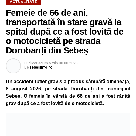
ACTUALITATE
Pentru pompierii din Sebeș, fiecare misiune este
Femeie de 66 de ani,
importantă, indiferent dacă este vorba despre salvarea
transportată în stare gravă la
unei persoane sau a unui animal.
spital după ce a fost lovită de
„Pentru noi, fiecare viață contează!”
, au transmis
o motocicletă pe strada
reprezentanții ISU Alba.
Dorobanți din Sebeș
Publicat
acum o zi
în
08.08.2026
Adaugă-ne ca sursă preferată
De
sebesinfo.ro
Un accident rutier grav s-a produs sâmbătă dimineața,
Urmărește-ne pe Google News
8 august 2026, pe strada Dorobanți din municipiul
Sebeș. O femeie în vârstă de 66 de ani a fost rănită
Ultimele știri din Sebeș
grav după ce a fost lovită de o motocicletă.
Investiție majoră în energie verde la Sebeș:
centrală solară de 67,4 MWp și baterii de 181 MWh
O nouă viață salvată de pompierii din Sebeș. Un