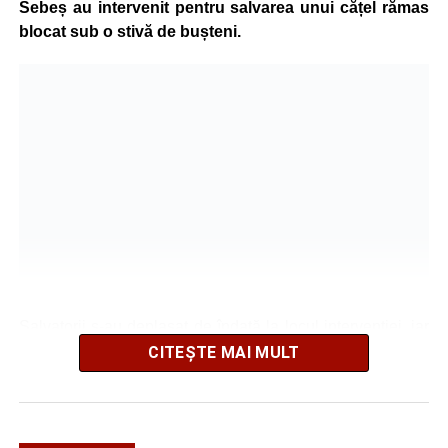
Sebeș au intervenit pentru salvarea unui cățel rămas
blocat sub o stivă de bușteni.
Salvatorii s-au deplasat de îndată la locul intervenției, iar
după o operațiune de scurtă durată au reușit să extragă
CITEȘTE MAI MULT
animalul în siguranță. Cățelul a fost scos teafăr și
nevătămat, spre bucuria celor care au asistat la
intervenție.