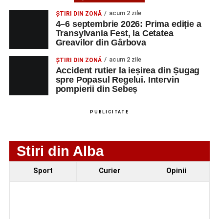
Ultimele știri din Sebeș
acum 2 zile
ȘTIRI DIN ZONĂ
4–6 septembrie 2026: Prima ediție a
Investiție majoră în energie verde la Sebeș:
Transylvania Fest, la Cetatea
Greavilor din Gârbova
centrală solară de 67,4 MWp și baterii de 181 MWh
acum 2 zile
O nouă viață salvată de pompierii din Sebeș. Un
ȘTIRI DIN ZONĂ
Accident rutier la ieșirea din Șugag
cățel a fost scos în siguranță de sub o stivă de
spre Popasul Regelui. Intervin
bușteni
pompierii din Sebeș
Femeie de 66 de ani, transportată în stare gravă la
spital după ce a fost lovită de o motocicletă pe
PUBLICITATE
strada Dorobanți din Sebeș
Stiri din Alba
Sport
Curier
Opinii