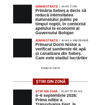
acum 2 zile
ADMINISTRAȚIE
Primăria Sebeș a decis să
reducă intensitatea
iluminatului public pe
timpul nopții, în contextul
apelului la economii al
Guvernului Bolojan
acum o săptămână
ADMINISTRAȚIE
Primarul Dorin Nistor a
verificat șantierele de apă
și canalizare din Sebeș.
Care este stadiul lucrărilor
PUBLICITATE
ȘTIRI DIN ZONĂ
acum 23 de ore
ȘTIRI DIN ZONĂ
4–6 septembrie 2026:
Prima ediție a
Transylvania Fest, la