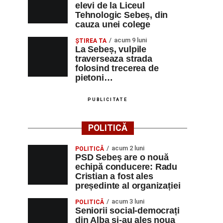
elevi de la Liceul
Tehnologic Sebeș, din
cauza unei colege
acum 9 luni
ŞTIREA TA
La Sebeș, vulpile
traverseaza strada
folosind trecerea de
pietoni…
PUBLICITATE
POLITICĂ
acum 2 luni
POLITICĂ
PSD Sebeș are o nouă
echipă conducere: Radu
Cristian a fost ales
președinte al organizației
acum 3 luni
POLITICĂ
Seniorii social-democrați
din Alba și-au ales noua