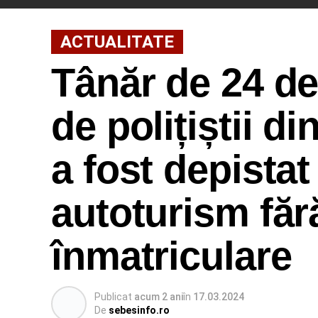
ACTUALITATE
Tânăr de 24 de
de polițiștii d
a fost depistat
autoturism făr
înmatriculare
Publicat
acum 2 ani
în
17.03.2024
De
sebesinfo.ro