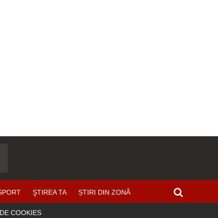
SPORT
ŞTIREA TA
ȘTIRI DIN ZONĂ
 DE COOKIES