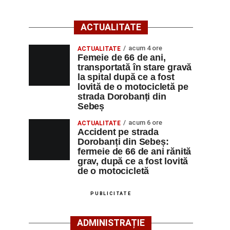
ACTUALITATE
acum 4 ore
ACTUALITATE
Femeie de 66 de ani,
transportată în stare gravă
la spital după ce a fost
lovită de o motocicletă pe
strada Dorobanți din
Sebeș
acum 6 ore
ACTUALITATE
Accident pe strada
Dorobanți din Sebeș:
fermeie de 66 de ani rănită
grav, după ce a fost lovită
de o motocicletă
PUBLICITATE
ADMINISTRAȚIE