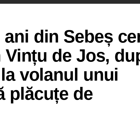
 ani din Sebeș ce
in Vințu de Jos, d
 la volanul unui
ă plăcuțe de