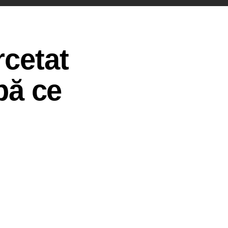
rcetat
upă ce