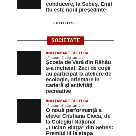
conducere, la Sebeș. Emil
Itu este noul președinte
PUBLICITATE
SOCIETATE
ÎNVĂȚĂMÂNT-CULTURĂ
acum 2 săptămâni
Școala de Vară din Răhău
s-a încheiat. Zeci de copii
au participat la ateliere de
ecologie, orientare în
carieră și activități
recreative
ÎNVĂȚĂMÂNT-CULTURĂ
acum 3 săptămâni
O nouă performanță a
elevei Cristiana Cioca, de
la Colegiul Național
„Lucian Blaga” din Sebeș:
Premiul III la etapa