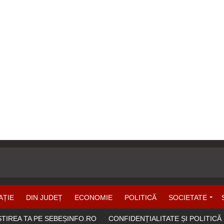
AȚIE
DIN JUDEȚ
ECONOMIE
POLITICĂ
SOCIETATE
ȘTIREA TA PE SEBEȘINFO.RO
CONFIDENȚIALITATE ȘI POLITICĂ