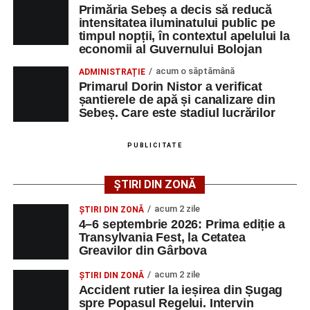
Primăria Sebeș a decis să reducă
Polițiștii continuă cercetările pentru stabilirea tuturor
intensitatea iluminatului public pe
împrejurărilor în care s-a produs accidentul, în cadrul unui
timpul nopții, în contextul apelului la
economii al Guvernului Bolojan
dosar penal întocmit pentru săvârșirea infracțiunii de
vătămare corporală din culpă.
acum o săptămână
ADMINISTRAȚIE
Primarul Dorin Nistor a verificat
șantierele de apă și canalizare din
Sebeș. Care este stadiul lucrărilor
Adaugă-ne ca sursă preferată
PUBLICITATE
Urmărește-ne pe Google News
ȘTIRI DIN ZONĂ
Ultimele știri din Sebeș
acum 2 zile
ȘTIRI DIN ZONĂ
4–6 septembrie 2026: Prima ediție a
Investiție majoră în energie verde la Sebeș:
Transylvania Fest, la Cetatea
Greavilor din Gârbova
centrală solară de 67,4 MWp și baterii de 181 MWh
acum 2 zile
O nouă viață salvată de pompierii din Sebeș. Un
ȘTIRI DIN ZONĂ
Accident rutier la ieșirea din Șugag
cățel a fost scos în siguranță de sub o stivă de
spre Popasul Regelui. Intervin