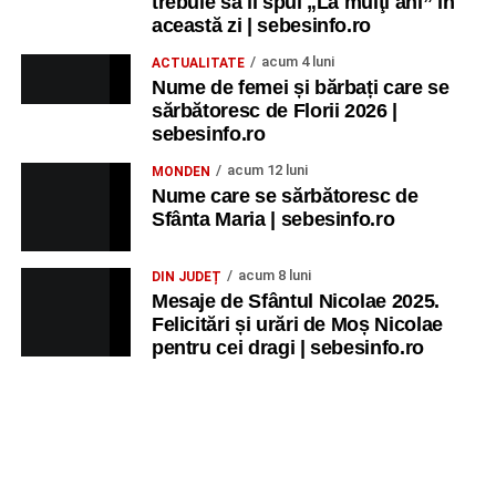
trebuie să îi spui „La mulţi ani” în
această zi | sebesinfo.ro
acum 4 luni
ACTUALITATE
Nume de femei și bărbați care se
sărbătoresc de Florii 2026 |
sebesinfo.ro
acum 12 luni
MONDEN
Nume care se sărbătoresc de
Sfânta Maria | sebesinfo.ro
acum 8 luni
DIN JUDEȚ
Mesaje de Sfântul Nicolae 2025.
Felicitări și urări de Moș Nicolae
pentru cei dragi | sebesinfo.ro