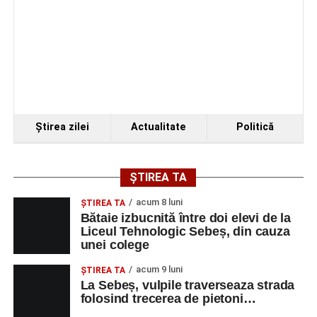
Ştirea zilei
Actualitate
Politică
ȘTIREA TA
acum 8 luni
ŞTIREA TA
Bătaie izbucnită între doi elevi de la
Liceul Tehnologic Sebeș, din cauza
unei colege
acum 9 luni
ŞTIREA TA
La Sebeș, vulpile traverseaza strada
folosind trecerea de pietoni…