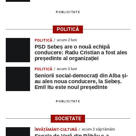
PUBLICITATE
POLITICĂ
acum 2 luni
POLITICĂ
PSD Sebeș are o nouă echipă
conducere: Radu Cristian a fost ales
președinte al organizației
acum 3 luni
POLITICĂ
Seniorii social-democrați din Alba și-
au ales noua conducere, la Sebeș.
Emil Itu este noul președinte
PUBLICITATE
SOCIETATE
acum 2 săptămâni
ÎNVĂȚĂMÂNT-CULTURĂ
Școala de Vară din Răhău s-a