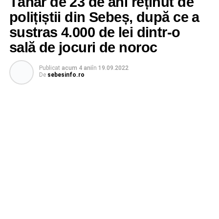
Tânăr de 23 de ani reținut de
polițiștii din Sebeș, după ce a
sustras 4.000 de lei dintr-o
sală de jocuri de noroc
Publicat
acum 4 ani
în
19.09.2022
De
sebesinfo.ro