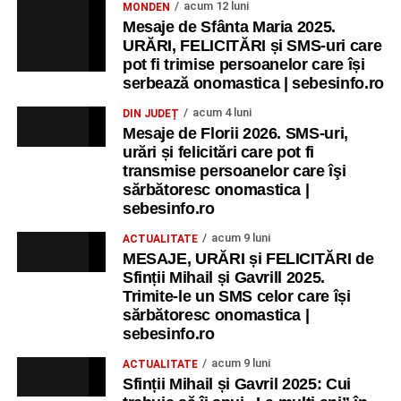
acum 12 luni
MONDEN
Mesaje de Sfânta Maria 2025.
URĂRI, FELICITĂRI și SMS-uri care
pot fi trimise persoanelor care își
serbează onomastica | sebesinfo.ro
acum 4 luni
DIN JUDEȚ
Mesaje de Florii 2026. SMS-uri,
urări și felicitări care pot fi
transmise persoanelor care îşi
sărbătoresc onomastica |
sebesinfo.ro
acum 9 luni
ACTUALITATE
MESAJE, URĂRI și FELICITĂRI de
Sfinții Mihail și Gavrill 2025.
Trimite-le un SMS celor care își
sărbătoresc onomastica |
sebesinfo.ro
acum 9 luni
ACTUALITATE
Sfinții Mihail și Gavril 2025: Cui