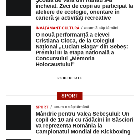
încheiat. Zeci de copii au participat la
ateliere de ecologie, orientare în
carieră și activități recreative
acum 3 săptămâni
ÎNVĂȚĂMÂNT-CULTURĂ
O nouă performanță a elevei
Cristiana Cioca, de la Colegiul
Național „Lucian Blaga” din Sebeș:
Premiul III la etapa națională a
Concursului „Memoria
Holocaustului”
PUBLICITATE
SPORT
acum o săptămână
SPORT
Mândrie pentru Valea Sebeșului: Un
copil de 10 ani cu rădăcini în Săsciori
va reprezenta România la
Campionatul Mondial de Kickboxing