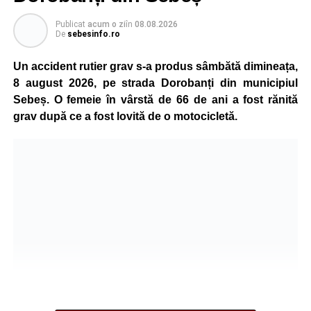
Publicat
acum o zi
în
08.08.2026
Adaugă-ne ca sursă preferată
De
sebesinfo.ro
Un accident rutier grav s-a produs sâmbătă dimineața,
Urmărește-ne pe Google News
8 august 2026, pe strada Dorobanți din municipiul
Sebeș. O femeie în vârstă de 66 de ani a fost rănită
Ultimele știri din Sebeș
grav după ce a fost lovită de o motocicletă.
Investiție majoră în energie verde la Sebeș:
centrală solară de 67,4 MWp și baterii de 181 MWh
O nouă viață salvată de pompierii din Sebeș. Un
cățel a fost scos în siguranță de sub o stivă de
bușteni
Femeie de 66 de ani, transportată în stare gravă la
spital după ce a fost lovită de o motocicletă pe
strada Dorobanți din Sebeș