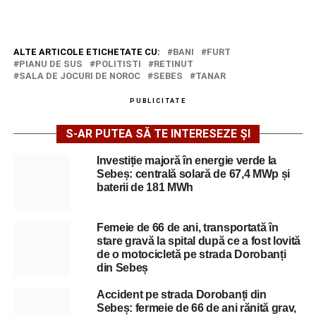
ALTE ARTICOLE ETICHETATE CU:
BANI
FURT
PIANU DE SUS
POLITISTI
RETINUT
SALA DE JOCURI DE NOROC
SEBES
TANAR
PUBLICITATE
S-AR PUTEA SĂ TE INTERESEZE ȘI
Investiție majoră în energie verde la
Sebeș: centrală solară de 67,4 MWp și
baterii de 181 MWh
Femeie de 66 de ani, transportată în
stare gravă la spital după ce a fost lovită
de o motocicletă pe strada Dorobanți
din Sebeș
Accident pe strada Dorobanți din
Sebeș: fermeie de 66 de ani rănită grav,