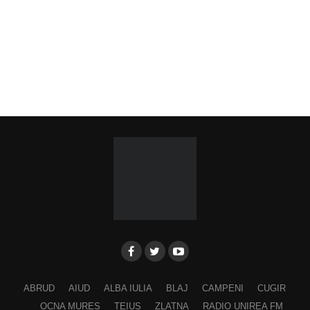
ABRUD
AIUD
ALBA IULIA
BLAJ
CAMPENI
CUGIR
OCNA MURES
TEIUS
ZLATNA
RADIO UNIREA FM