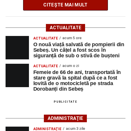
CITEȘTE MAI MULT
Potrivit informațiilor transmise de polițiști, în jurul orei
09:39, Poliția Municipiului Sebeș a fost sesizată, prin
ACTUALITATE
SNUAU 112, cu privire la producerea unui eveniment
rutier soldat cu victime.
acum 5 ore
ACTUALITATE
O nouă viață salvată de pompierii din
Sebeș. Un cățel a fost scos în
La fața locului s-au deplasat polițiștii rutieri, care au
siguranță de sub o stivă de bușteni
stabilit că un bărbat de 53 de ani, din Sebeș, conducea o
motocicletă pe direcția Daia Română – Sebeș. Acesta ar
acum o zi
ACTUALITATE
fi surprins și accidentat o femeie de 66 de ani, din Sebeș,
Femeie de 66 de ani, transportată în
stare gravă la spital după ce a fost
care traversa strada printr-un loc nepermis.
lovită de o motocicletă pe strada
Dorobanți din Sebeș
În urma impactului, femeia a suferit leziuni corporale
grave și a fost transportată la spital pentru acordarea de
PUBLICITATE
îngrijiri medicale de specialitate.
ADMINISTRAȚIE
Motociclistul a fost testat cu aparatul etilotest, rezultatul
fiind negativ.
acum 3 zile
ADMINISTRAȚIE