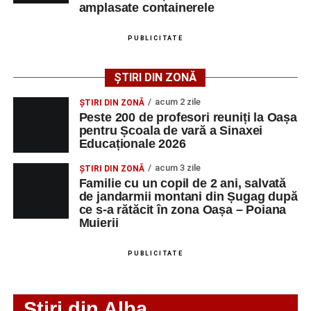
amplasate containerele
După mai multe zile de pregătire intensivă, participanții
au venit la Sebeș și au susținut un recital apreciat de
PUBLICITATE
public. Fiecare interpretare a evidențiat nivelul artistic al
tinerilor muzicieni și munca depusă în cadrul taberei, iar
ȘTIRI DIN ZONĂ
spectatorii au răsplătit prestațiile cu aplauze îndelungate.
acum 2 zile
ȘTIRI DIN ZONĂ
Peste 200 de profesori reuniți la Oașa
pentru Școala de vară a Sinaxei
Educaționale 2026
acum 3 zile
ȘTIRI DIN ZONĂ
Familie cu un copil de 2 ani, salvată
de jandarmii montani din Șugag după
ce s-a rătăcit în zona Oașa – Poiana
Muierii
PUBLICITATE
Stiri din Alba