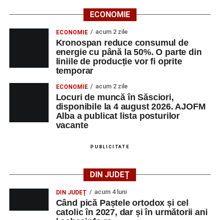
ECONOMIE
acum 2 zile
ECONOMIE
Kronospan reduce consumul de
energie cu până la 50%. O parte din
liniile de producție vor fi oprite
temporar
acum 2 zile
ECONOMIE
Locuri de muncă în Săsciori,
disponibile la 4 august 2026. AJOFM
Alba a publicat lista posturilor
vacante
PUBLICITATE
DIN JUDEȚ
acum 4 luni
DIN JUDEȚ
Când pică Paștele ortodox și cel
catolic în 2027, dar și în următorii ani