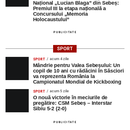
Național „Lucian Blaga” din Sebeș:
Premiul III la etapa națională a
Concursului „Memoria
Holocaustului”
PUBLICITATE
SPORT
acum 4 zile
SPORT
Mândrie pentru Valea Sebeșului: Un
copil de 10 ani cu rădăcini în Săsciori
va reprezenta România la
Campionatul Mondial de Kickboxing
acum 5 zile
SPORT
O nouă victorie în meciurile de
pregătire: CSM Sebeș – Interstar
Sibiu 5-2 (2-0)
PUBLICITATE