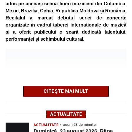
oferite de partenerii evenimentului.
adus pe aceeași scenă tineri muzicieni din Columbia,
Mexic, Brazilia, Cehia, Republica Moldova și România.
Înaintea zilei de concurs, participanții își vor putea ridica
Recitalul a marcat debutul seriei de concerte
numerele de concurs, confirma înscrierile online sau se
organizate în cadrul taberei internaționale de muzică
vor putea înscrie direct la competiție în cadrul Punctului
și a oferit publicului o seară dedicată talentului,
Oficial de Înscrieri și Informații (Race Office), care va
performanței și schimbului cultural.
funcționa după următorul program:
• vineri, 21 august, între orele 17:00 și 20:00, în Piața
Primăriei Sebeș;
• sâmbătă, 22 august, între orele 10:00 și 20:00, pe platoul
Centrului Cultural „Lucian Blaga” Sebeș;
• sâmbătă, 22 august, între orele 17:00 și 20:00, la Râpa
Roșie, unde vor avea loc și antrenamente libere pe
CITEȘTE MAI MULT
traseul de concurs.
Startul competiției va fi dat duminică, 23 august 2026, la
ACTUALITATE
ora 10:00, la Râpa Roșie.
acum 23 de minute
ACTUALITATE
Duminică, 23 august 2026, Râpa
Înscrierile online sunt deschise până în 22 august 2026 și