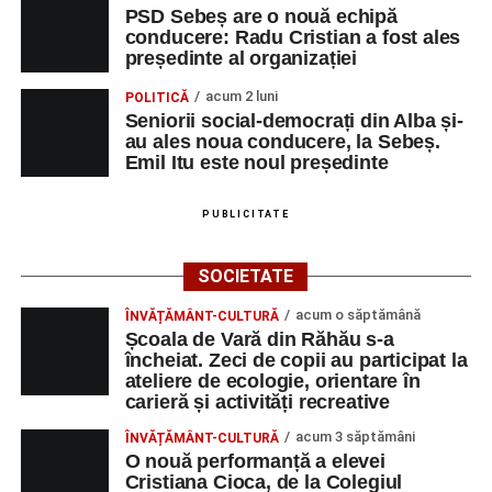
Primul concert din cadrul String Symphonic Camp
PSD Sebeș are o nouă echipă
2026 a adus emoție și aplauze la Sebeș
conducere: Radu Cristian a fost ales
președinte al organizației
În luna august, cele mai recente lucrări ale lui Eugen
Măcinic pot fi admirate la Primăria Sebeș
acum 2 luni
POLITICĂ
Seniorii social-democrați din Alba și-
au ales noua conducere, la Sebeș.
Emil Itu este noul președinte
PUBLICITATE
SOCIETATE
acum o săptămână
ÎNVĂȚĂMÂNT-CULTURĂ
Școala de Vară din Răhău s-a
încheiat. Zeci de copii au participat la
ateliere de ecologie, orientare în
carieră și activități recreative
acum 3 săptămâni
ÎNVĂȚĂMÂNT-CULTURĂ
O nouă performanță a elevei
Cristiana Cioca, de la Colegiul