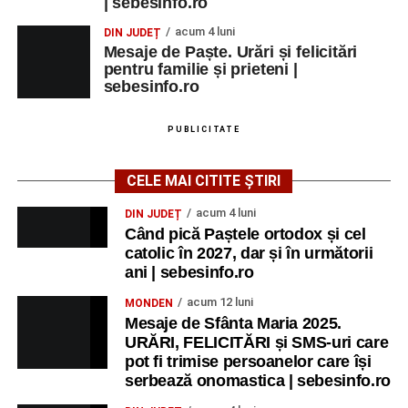
| sebesinfo.ro
acum 4 luni
DIN JUDEȚ
Mesaje de Paște. Urări și felicitări
pentru familie și prieteni |
sebesinfo.ro
PUBLICITATE
CELE MAI CITITE ȘTIRI
acum 4 luni
DIN JUDEȚ
Când pică Paștele ortodox și cel
catolic în 2027, dar și în următorii
ani | sebesinfo.ro
acum 12 luni
MONDEN
Mesaje de Sfânta Maria 2025.
URĂRI, FELICITĂRI și SMS-uri care
pot fi trimise persoanelor care își
serbează onomastica | sebesinfo.ro