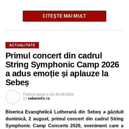
CITEȘTE MAI MULT
ACTUALITATE
Primul concert din cadrul
După două ediții organizate în Parcul Arini, competiția se
mută într-un nou decor, oferind participanților ocazia de a
String Symphonic Camp 2026
concura într-un cadru natural deosebit. Evenimentul este
a adus emoție și aplauze la
destinat copiilor și adolescenților cu vârste cuprinse între
Sebeș
5 și 18 ani, iar participarea este gratuită.
Publicat
acum o zi
în
05.08.2026
Organizatorii au pregătit trasee adaptate fiecărei categorii
De
sebesinfo.ro
de vârstă, astfel încât competiția să fie accesibilă atât
celor aflați la început de drum, cât și celor cu experiență în
Biserica Evanghelică Lutherană din Sebeș a găzduit
mountain bike. La finalul întrecerii, cei mai bine clasați
duminică, 2 august, primul concert din cadrul String
concurenți vor fi recompensați cu premii în bani și premii
Symphonic Camp Concerts 2026, eveniment care a