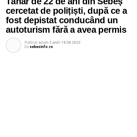
Tânăr de 22 de ani din Sebeș
cercetat de polițiști, după ce a
fost depistat conducând un
autoturism fără a avea permis
Publicat
acum 3 ani
în
18.08.2023
De
sebesinfo.ro