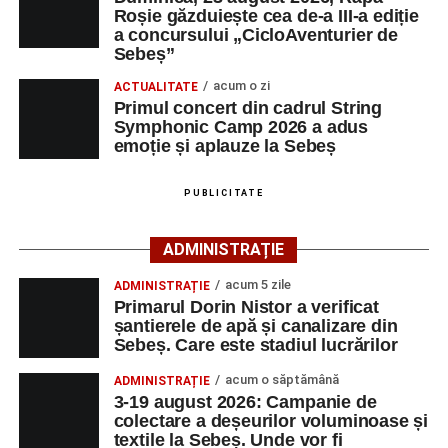
Roșie găzduiește cea de-a III-a ediție
pot fi efectuate pe site-ul
www.cicloaventura.ro
.
String Symphonic Camp 2026 reunește tineri
a concursului „CicloAventurier de
instrumentiști din 6 țări, alături de voluntari și foști elevi ai
Sebeș”
Liceului de Arte „Regina Maria”, din Alba Iulia, care
acum o zi
ACTUALITATE
participă, timp de o săptămână, la cursuri de
Primul concert din cadrul String
Adaugă-ne ca sursă preferată
perfecționare, repetiții și activități artistice desfășurate sub
Symphonic Camp 2026 a adus
îndrumarea unor profesori și mentori.
emoție și aplauze la Sebeș
Urmărește-ne pe Google News
PUBLICITATE
Ultimele știri din Sebeș
ADMINISTRAȚIE
Duminică, 23 august 2026, Râpa Roșie găzduiește
acum 5 zile
ADMINISTRAȚIE
cea de-a III-a ediție a concursului „CicloAventurier
Primarul Dorin Nistor a verificat
de Sebeș”
șantierele de apă și canalizare din
Sebeș. Care este stadiul lucrărilor
Primul concert din cadrul String Symphonic Camp
2026 a adus emoție și aplauze la Sebeș
acum o săptămână
ADMINISTRAȚIE
3-19 august 2026: Campanie de
În luna august, cele mai recente lucrări ale lui Eugen
colectare a deșeurilor voluminoase și
Măcinic pot fi admirate la Primăria Sebeș
textile la Sebeș. Unde vor fi