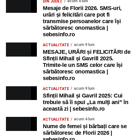
acum 4 luni
DIN JUDEȚ
Mesaje de Florii 2026. SMS-uri,
urări și felicitări care pot fi
transmise persoanelor care îşi
sărbătoresc onomastica |
sebesinfo.ro
acum 9 luni
ACTUALITATE
MESAJE, URĂRI și FELICITĂRI de
Sfinții Mihail și Gavrill 2025.
Trimite-le un SMS celor care își
sărbătoresc onomastica |
sebesinfo.ro
acum 9 luni
ACTUALITATE
Sfinții Mihail și Gavril 2025: Cui
trebuie să îi spui „La mulţi ani” în
această zi | sebesinfo.ro
acum 4 luni
ACTUALITATE
Nume de femei și bărbați care se
sărbătoresc de Florii 2026 |
sebesinfo.ro