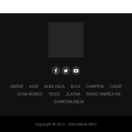
ABRUD
AIUD
ALBA IULIA
BLAJ
CAMPENI
CUGIR
OCNA MURES
TEIUS
ZLATNA
RADIO UNIREA FM
ZIAREONLINE24
Copyright © 2012 - 2026 Sebes INFO