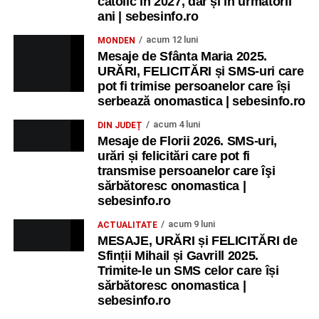
catolic în 2027, dar și în următorii
ani | sebesinfo.ro
acum 12 luni
MONDEN
Mesaje de Sfânta Maria 2025.
URĂRI, FELICITĂRI și SMS-uri care
pot fi trimise persoanelor care își
serbează onomastica | sebesinfo.ro
acum 4 luni
DIN JUDEȚ
Mesaje de Florii 2026. SMS-uri,
urări și felicitări care pot fi
transmise persoanelor care îşi
sărbătoresc onomastica |
sebesinfo.ro
acum 9 luni
ACTUALITATE
MESAJE, URĂRI și FELICITĂRI de
Sfinții Mihail și Gavrill 2025.
Trimite-le un SMS celor care își
sărbătoresc onomastica |
sebesinfo.ro