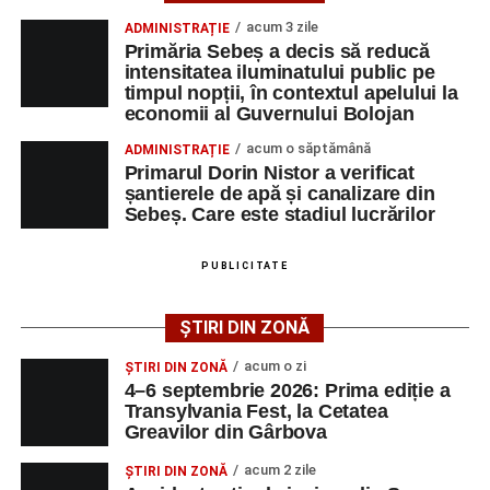
un reper pentru comunitate, pentru istoria locului și pentru
acum 3 zile
ADMINISTRAȚIE
Femeie de 66 de ani, transportată în stare gravă la
toți cei care cred că trecutul poate deveni motor de
Primăria Sebeș a decis să reducă
spital după ce a fost lovită de o motocicletă pe
dezvoltare pentru prezent”
, a declarat Alexandru Radu,
intensitatea iluminatului public pe
strada Dorobanți din Sebeș
timpul nopții, în contextul apelului la
președintele Asociației AGORA – Născuți Liberi.
economii al Guvernului Bolojan
Accident pe strada Dorobanți din Sebeș: fermeie
Transylvania Fest va avea loc în perioada
4–6
acum o săptămână
ADMINISTRAȚIE
de 66 de ani rănită grav, după ce a fost lovită de o
septembrie 2026
, la
Cetatea Greavilor din Gârbova
.
Primarul Dorin Nistor a verificat
motocicletă
șantierele de apă și canalizare din
Intrarea este liberă pe întreaga durată a evenimentului.
Sebeș. Care este stadiul lucrărilor
4–6 septembrie 2026: Prima ediție a Transylvania
Fest, la Cetatea Greavilor din Gârbova
PUBLICITATE
Adaugă-ne ca sursă preferată
ȘTIRI DIN ZONĂ
Urmărește-ne pe Google News
acum o zi
ȘTIRI DIN ZONĂ
4–6 septembrie 2026: Prima ediție a
Transylvania Fest, la Cetatea
Ultimele știri din Sebeș
Greavilor din Gârbova
Femeie de 66 de ani, transportată în stare gravă la
acum 2 zile
ȘTIRI DIN ZONĂ