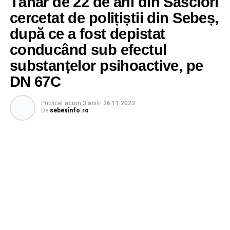
Tânăr de 22 de ani din Săsciori
cercetat de polițiștii din Sebeș,
după ce a fost depistat
conducând sub efectul
substanțelor psihoactive, pe
DN 67C
Publicat
acum 3 ani
în
26.11.2023
De
sebesinfo.ro