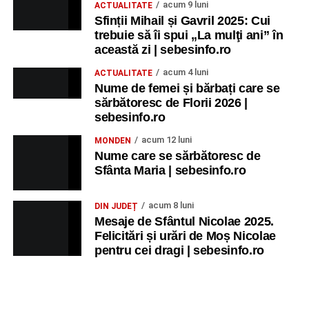
acum 9 luni
ACTUALITATE
Sfinții Mihail și Gavril 2025: Cui
trebuie să îi spui „La mulţi ani” în
această zi | sebesinfo.ro
acum 4 luni
ACTUALITATE
Nume de femei și bărbați care se
sărbătoresc de Florii 2026 |
sebesinfo.ro
acum 12 luni
MONDEN
Nume care se sărbătoresc de
Sfânta Maria | sebesinfo.ro
acum 8 luni
DIN JUDEȚ
Mesaje de Sfântul Nicolae 2025.
Felicitări și urări de Moș Nicolae
pentru cei dragi | sebesinfo.ro