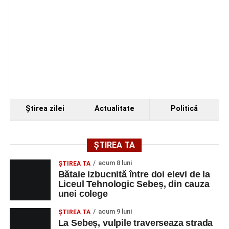
Ştirea zilei
Actualitate
Politică
ȘTIREA TA
acum 8 luni
ŞTIREA TA
Bătaie izbucnită între doi elevi de la
Liceul Tehnologic Sebeș, din cauza
unei colege
acum 9 luni
ŞTIREA TA
La Sebeș, vulpile traverseaza strada