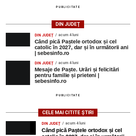
PUBLICITATE
DIN JUDEȚ
acum 4 luni
DIN JUDEȚ
Când pică Paștele ortodox și cel
catolic în 2027, dar și în următorii ani
| sebesinfo.ro
acum 4 luni
DIN JUDEȚ
Mesaje de Paște. Urări și felicitări
pentru familie și prieteni |
sebesinfo.ro
PUBLICITATE
CELE MAI CITITE ȘTIRI
acum 4 luni
DIN JUDEȚ
Când pică Paștele ortodox și cel