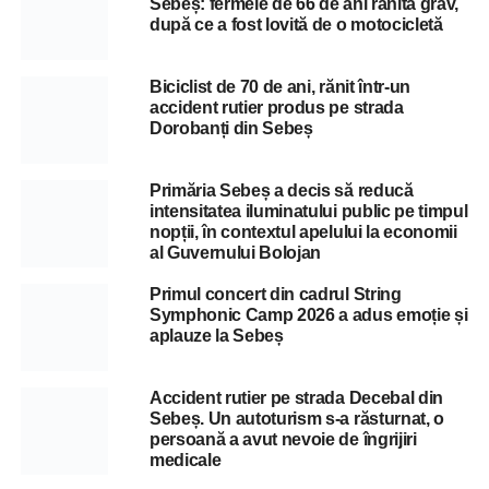
Sebeș: fermeie de 66 de ani rănită grav,
după ce a fost lovită de o motocicletă
Biciclist de 70 de ani, rănit într-un
accident rutier produs pe strada
Dorobanți din Sebeș
Primăria Sebeș a decis să reducă
intensitatea iluminatului public pe timpul
nopții, în contextul apelului la economii
al Guvernului Bolojan
Primul concert din cadrul String
Symphonic Camp 2026 a adus emoție și
aplauze la Sebeș
Accident rutier pe strada Decebal din
Sebeș. Un autoturism s-a răsturnat, o
persoană a avut nevoie de îngrijiri
medicale