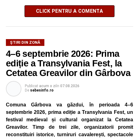
CLICK PENTRU A COMENTA
ȘTIRI DIN ZONĂ
4–6 septembrie 2026: Prima
ediție a Transylvania Fest, la
Cetatea Greavilor din Gârbova
Publicat
acum o zi
în
07.08.2026
De
sebesinfo.ro
Comuna Gârbova va găzdui, în perioada 4–6
septembrie 2026, prima ediție a Transylvania Fest, un
festival medieval și cultural organizat la Cetatea
Greavilor. Timp de trei zile, organizatorii promit
reconstituiri istorice, turniruri cavalerești, spectacole