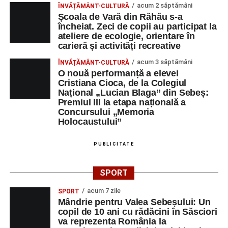
acum 2 săptămâni
ÎNVĂȚĂMÂNT-CULTURĂ
Școala de Vară din Răhău s-a
încheiat. Zeci de copii au participat la
ateliere de ecologie, orientare în
carieră și activități recreative
acum 3 săptămâni
ÎNVĂȚĂMÂNT-CULTURĂ
O nouă performanță a elevei
Cristiana Cioca, de la Colegiul
Național „Lucian Blaga” din Sebeș:
Premiul III la etapa națională a
Concursului „Memoria
Holocaustului”
PUBLICITATE
SPORT
acum 7 zile
SPORT
Mândrie pentru Valea Sebeșului: Un
copil de 10 ani cu rădăcini în Săsciori
va reprezenta România la