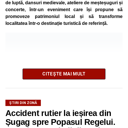
de luptă, dansuri medievale, ateliere de meșteșuguri și
concerte, într-un eveniment care își propune să
promoveze patrimoniul local și să transforme
localitatea într-o destinație turistică de referință.
CITEȘTE MAI MULT
ȘTIRI DIN ZONĂ
Festivalul este organizat de
Asociația AGORA – Născuți
Accident rutier la ieșirea din
Liberi
, în parteneriat cu
Primăria Comunei Gârbova
și
Șugag spre Popasul Regelui.
Ordinul Cetății Mühlbach
, iar accesul publicului va fi