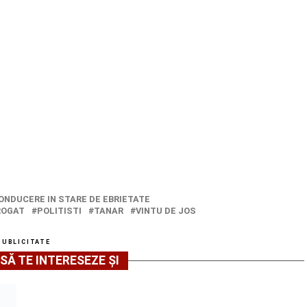
ONDUCERE IN STARE DE EBRIETATE
ROGAT
POLITISTI
TANAR
VINTU DE JOS
PUBLICITATE
SĂ TE INTERESEZE ȘI