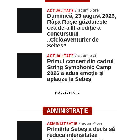
acum 5 ore
ACTUALITATE
Duminică, 23 august 2026,
Râpa Roșie găzduiește
cea de-a III-a ediție a
concursului
„CicloAventurier de
Sebeș”
acum o zi
ACTUALITATE
Primul concert din cadrul
String Symphonic Camp
2026 a adus emoție și
aplauze la Sebeș
PUBLICITATE
ADMINISTRAȚIE
acum 4 ore
ADMINISTRAȚIE
Primăria Sebeș a decis să
reducă intensitatea