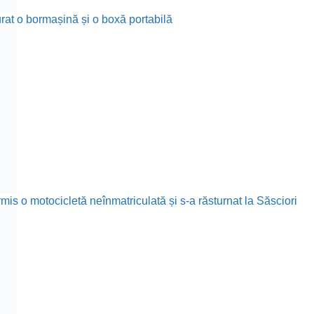
furat o bormașină și o boxă portabilă
is o motocicletă neînmatriculată și s-a răsturnat la Săsciori