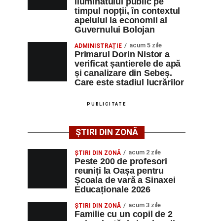
iluminatului public pe
timpul nopții, în contextul
apelului la economii al
Guvernului Bolojan
acum 5 zile
ADMINISTRAȚIE
Primarul Dorin Nistor a
verificat șantierele de apă
și canalizare din Sebeș.
Care este stadiul lucrărilor
PUBLICITATE
ȘTIRI DIN ZONĂ
acum 2 zile
ȘTIRI DIN ZONĂ
Peste 200 de profesori
reuniți la Oașa pentru
Școala de vară a Sinaxei
Educaționale 2026
acum 3 zile
ȘTIRI DIN ZONĂ
Familie cu un copil de 2