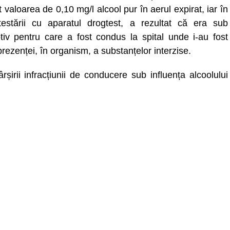
t valoarea de 0,10 mg/l alcool pur în aerul expirat, iar în
estării cu aparatul drogtest, a rezultat că era sub
otiv pentru care a fost condus la spital unde i-au fost
 prezenței, în organism, a substanțelor interzise.
șirii infracțiunii de conducere sub influența alcoolului