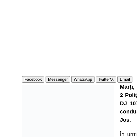
Facebook
Messenger
WhatsApp
Twitter/X
Email
Marți, 
2 Poli
DJ 107
condu
Jos.
În urm