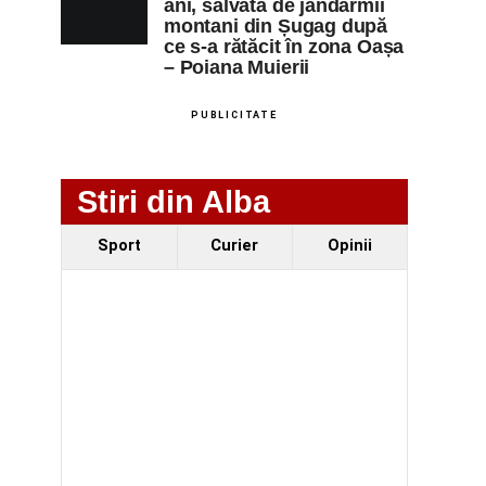
ani, salvată de jandarmii
montani din Șugag după
ce s-a rătăcit în zona Oașa
– Poiana Muierii
PUBLICITATE
Stiri din Alba
Sport
Curier
Opinii