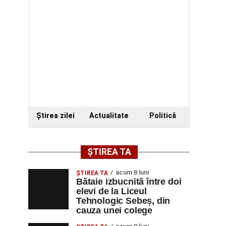
Ştirea zilei
Actualitate
Politică
ȘTIREA TA
acum 8 luni
ŞTIREA TA
Bătaie izbucnită între doi
elevi de la Liceul
Tehnologic Sebeș, din
cauza unei colege