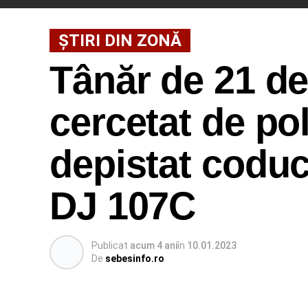
ȘTIRI DIN ZONĂ
Tânăr de 21 de
cercetat de pol
depistat coduc
DJ 107C
Publicat
acum 4 ani
în
10.01.2023
De
sebesinfo.ro