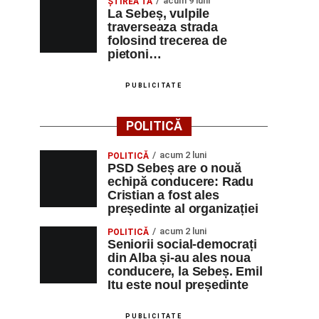
acum 9 luni
ŞTIREA TA
La Sebeș, vulpile
traverseaza strada
folosind trecerea de
pietoni…
PUBLICITATE
POLITICĂ
acum 2 luni
POLITICĂ
PSD Sebeș are o nouă
echipă conducere: Radu
Cristian a fost ales
președinte al organizației
acum 2 luni
POLITICĂ
Seniorii social-democrați
din Alba și-au ales noua
conducere, la Sebeș. Emil
Itu este noul președinte
PUBLICITATE