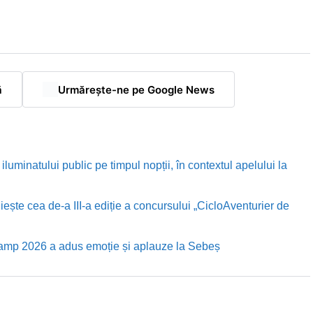
ă
Urmărește-ne pe Google News
luminatului public pe timpul nopții, în contextul apelului la
te cea de-a III-a ediție a concursului „CicloAventurier de
Camp 2026 a adus emoție și aplauze la Sebeș