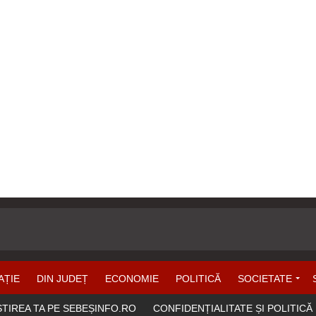
AȚIE
DIN JUDEȚ
ECONOMIE
POLITICĂ
SOCIETATE
ȘTIREA TA PE SEBEȘINFO.RO
CONFIDENȚIALITATE ȘI POLITICĂ