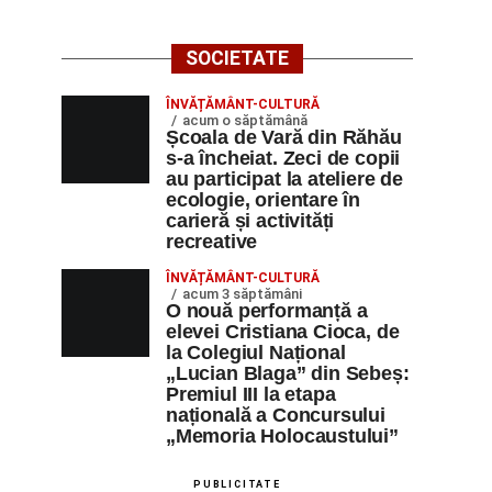
SOCIETATE
ÎNVĂȚĂMÂNT-CULTURĂ
acum o săptămână
Școala de Vară din Răhău
s-a încheiat. Zeci de copii
au participat la ateliere de
ecologie, orientare în
carieră și activități
recreative
ÎNVĂȚĂMÂNT-CULTURĂ
acum 3 săptămâni
O nouă performanță a
elevei Cristiana Cioca, de
la Colegiul Național
„Lucian Blaga” din Sebeș:
Premiul III la etapa
națională a Concursului
„Memoria Holocaustului”
PUBLICITATE