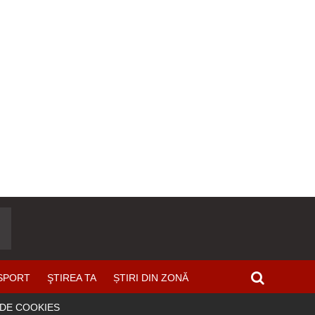
SPORT
ŞTIREA TA
ȘTIRI DIN ZONĂ
 DE COOKIES