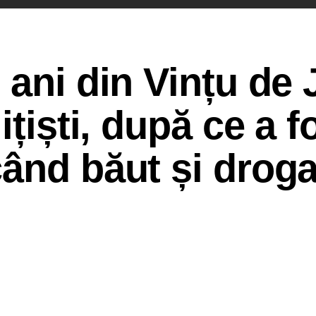
 ani din Vințu de 
ițiști, după ce a f
ând băut și droga