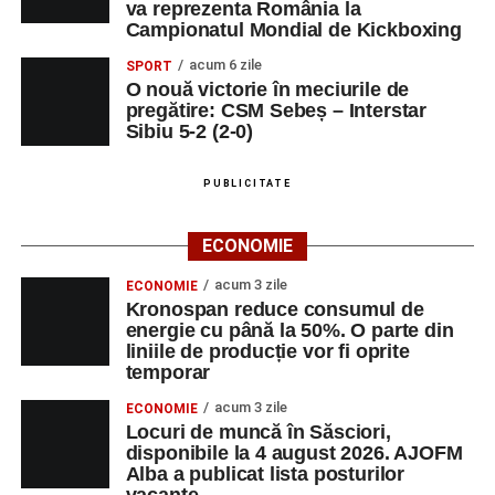
va reprezenta România la
Campionatul Mondial de Kickboxing
Orele 16:00–24:00 – Parcul Arini:
parc de
distracții.
acum 6 zile
SPORT
O nouă victorie în meciurile de
Sâmbătă, 30 august
pregătire: CSM Sebeș – Interstar
Sibiu 5-2 (2-0)
Ora 18:00 – Parcul Tineretului:
concerte
susținute de
Nexxt Band
,
Red Ravine
,
Alexandra
PUBLICITATE
Pamfilie și Alfred Dahinten
,
Dublu Click
și
Loutfire
;
ECONOMIE
Orele 10:00–19:00 – Stadionul Pielarul:
Cupa
acum 3 zile
ECONOMIE
Sebeșului la Fotbal Juniori
, ediția I;
Kronospan reduce consumul de
energie cu până la 50%. O parte din
Orele 16:00–24:00 – Parcul Arini:
parc de
liniile de producție vor fi oprite
distracții.
temporar
Duminică, 31 august
acum 3 zile
ECONOMIE
Locuri de muncă în Săsciori,
disponibile la 4 august 2026. AJOFM
Orele 10:00–14:00 – Stadionul Pielarul:
ultimele
Alba a publicat lista posturilor
meciuri din cadrul
Cupei Sebeșului la Fotbal
vacante