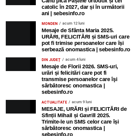
Când pică Paștele ortodox și cel
spectacole, filme, sport și evenimente culturale, la
catolic în 2027, dar și în următorii
festivalul „Armonii în Sebeș”. Programul complet
ani | sebesinfo.ro
Primăria Sebeș a decis să reducă intensitatea
acum 12 luni
MONDEN
iluminatului public pe timpul nopții, în contextul
Mesaje de Sfânta Maria 2025.
apelului la economii al Guvernului Bolojan
URĂRI, FELICITĂRI și SMS-uri care
pot fi trimise persoanelor care își
Duminică, 23 august 2026, Râpa Roșie găzduiește
serbează onomastica | sebesinfo.ro
cea de-a III-a ediție a concursului „CicloAventurier
de Sebeș”
acum 4 luni
DIN JUDEȚ
Mesaje de Florii 2026. SMS-uri,
urări și felicitări care pot fi
transmise persoanelor care îşi
sărbătoresc onomastica |
sebesinfo.ro
acum 9 luni
ACTUALITATE
MESAJE, URĂRI și FELICITĂRI de
Sfinții Mihail și Gavrill 2025.
Trimite-le un SMS celor care își
sărbătoresc onomastica |
sebesinfo.ro