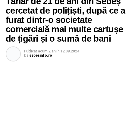
Tânăr de 21 de ani din Sebeș
cercetat de polițiști, după ce a
furat dintr-o societate
comercială mai multe cartușe
de țigări și o sumă de bani
Publicat
acum 2 ani
în
12.09.2024
De
sebesinfo.ro