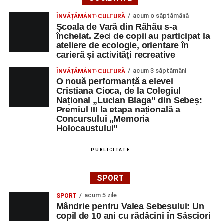
Raica”:
Concert extraordinar cu muzică din
acum o săptămână
ÎNVĂȚĂMÂNT-CULTURĂ
filme
, susținut de
Remus Grama and The
Școala de Vară din Răhău s-a
Concert Band
, alcătuit din membri ai Orchestrei
încheiat. Zeci de copii au participat la
ateliere de ecologie, orientare în
Filarmonicii de Stat Târgu Mureș.
carieră și activități recreative
Vineri, 29 august
acum 3 săptămâni
ÎNVĂȚĂMÂNT-CULTURĂ
O nouă performanță a elevei
Ora 11:00 – Aula Primăriei Sebeș:
„Armonia
Cristiana Cioca, de la Colegiul
Național „Lucian Blaga” din Sebeș:
prieteniei”
, întâlnire oficială cu reprezentanții
Premiul III la etapa națională a
orașelor înfrățite;
Concursului „Memoria
Holocaustului”
Ora 19:00 – Grădina Muzeului Municipal:
Sărbătoarea Seniorilor
, cu premierea cuplurilor
PUBLICITATE
care împlinesc 50 de ani de căsătorie, urmată de un
concert susținut de
Gheorghe Gheorghiu
și
Cooperativa 9
;
SPORT
Orele 10:00–19:00 – Stadionul Pielarul:
Cupa
acum 5 zile
SPORT
Sebeșului la Fotbal Juniori
, ediția I (Under 9 și
Mândrie pentru Valea Sebeșului: Un
copil de 10 ani cu rădăcini în Săsciori
Under 11);