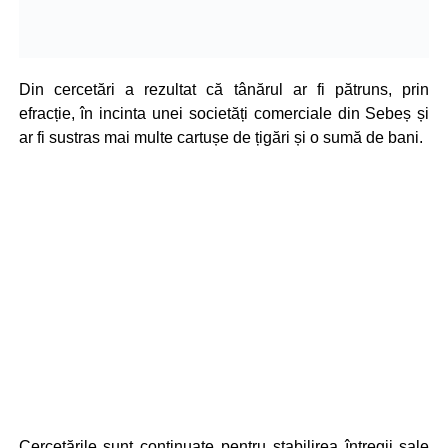
Din cercetări a rezultat că tânărul ar fi pătruns, prin
efracție, în incinta unei societăți comerciale din Sebeș și
ar fi sustras mai multe cartușe de țigări și o sumă de bani.
Cercetările sunt continuate pentru stabilirea întregii sale