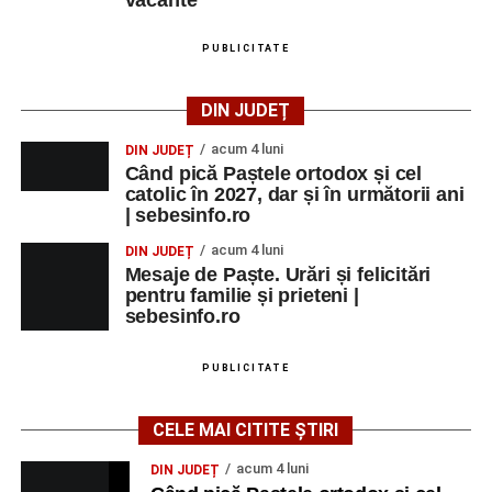
Juniori
;
PUBLICITATE
Ora 17:00 – Parcul Zăvoi din Petrești:
spectacolul folcloric
„Tradiții la Petrești”
, cu
participarea unor îndrăgiți interpreți de muzică
DIN JUDEȚ
populară și ansambluri folclorice din județ;
acum 4 luni
DIN JUDEȚ
Orele 16:00–24:00 – Parcul Arini:
parc de
Când pică Paștele ortodox și cel
catolic în 2027, dar și în următorii ani
distracții.
| sebesinfo.ro
acum 4 luni
DIN JUDEȚ
Mesaje de Paște. Urări și felicitări
pentru familie și prieteni |
Adaugă-ne ca sursă preferată
sebesinfo.ro
Urmărește-ne pe Google News
PUBLICITATE
Ultimele știri din Sebeș
CELE MAI CITITE ȘTIRI
acum 4 luni
DIN JUDEȚ
Zilele Municipiului Sebeș 2026: zece zile de