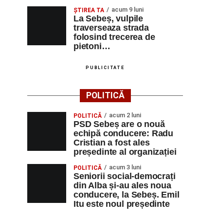
acum 9 luni
ŞTIREA TA
La Sebeș, vulpile
traverseaza strada
folosind trecerea de
pietoni…
PUBLICITATE
POLITICĂ
acum 2 luni
POLITICĂ
PSD Sebeș are o nouă
echipă conducere: Radu
Cristian a fost ales
președinte al organizației
acum 3 luni
POLITICĂ
Seniorii social-democrați
din Alba și-au ales noua
conducere, la Sebeș. Emil
Itu este noul președinte