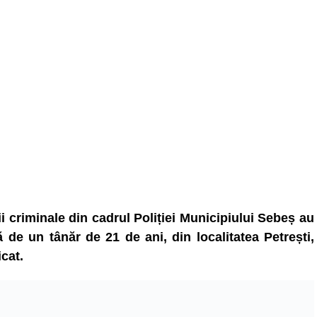
ții criminale din cadrul Poliției Municipiului Sebeș au
ă de un tânăr de 21 de ani, din localitatea Petrești,
icat.