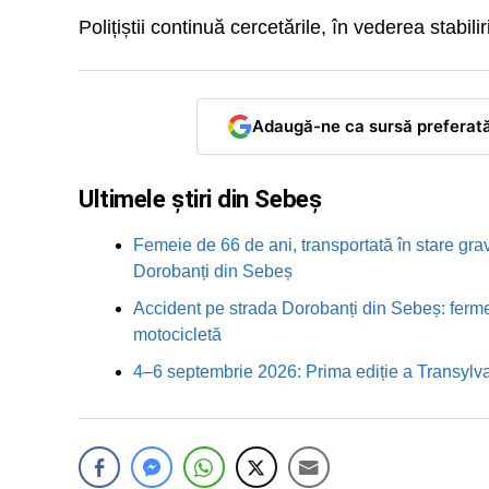
Polițiștii continuă cercetările, în vederea stabiliri
Adaugă-ne ca sursă preferat
Ultimele știri din Sebeș
Femeie de 66 de ani, transportată în stare grav
Dorobanți din Sebeș
Accident pe strada Dorobanți din Sebeș: fermei
motocicletă
4–6 septembrie 2026: Prima ediție a Transylva