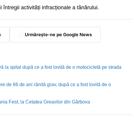
i întregii activități infracționale a tânărului.
ă
Urmărește-ne pe Google News
ă la spital după ce a fost lovită de o motocicletă pe strada
e de 66 de ani rănită grav, după ce a fost lovită de o
nia Fest, la Cetatea Greavilor din Gârbova