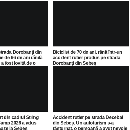
strada Dorobanți din
Biciclist de 70 de ani, rănit într-un
e de 66 de ani rănită
accident rutier produs pe strada
a fost lovită de o
Dorobanți din Sebeș
t din cadrul String
Accident rutier pe strada Decebal
amp 2026 a adus
din Sebeș. Un autoturism s-a
auze la Sebeș
răsturnat, o persoană a avut nevoie