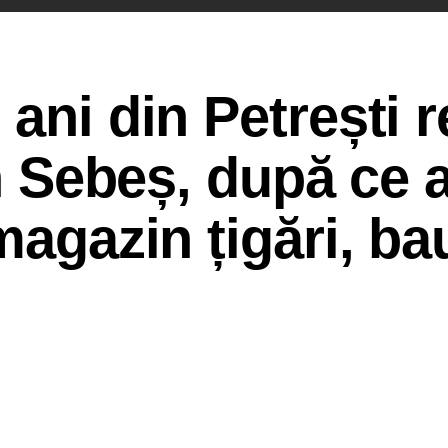
ani din Petrești r
in Sebeș, după ce 
magazin țigări, ba