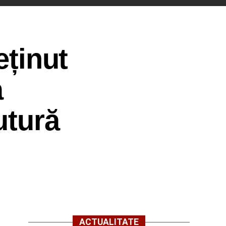
eținut
a
utură
ACTUALITATE