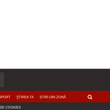
SPORT
ŞTIREA TA
ȘTIRI DIN ZONĂ
 DE COOKIES