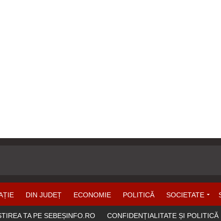
AȚIE
DIN JUDEȚ
ECONOMIE
POLITICĂ
SOCIETATE
ȘTIREA TA PE SEBEȘINFO.RO
CONFIDENȚIALITATE ȘI POLITICĂ