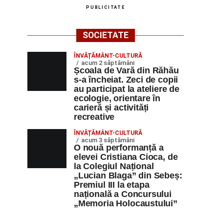
PUBLICITATE
SOCIETATE
ÎNVĂȚĂMÂNT-CULTURĂ
acum 2 săptămâni
Școala de Vară din Răhău
s-a încheiat. Zeci de copii
au participat la ateliere de
ecologie, orientare în
carieră și activități
recreative
ÎNVĂȚĂMÂNT-CULTURĂ
acum 3 săptămâni
O nouă performanță a
elevei Cristiana Cioca, de
la Colegiul Național
„Lucian Blaga” din Sebeș:
Premiul III la etapa
națională a Concursului
„Memoria Holocaustului”