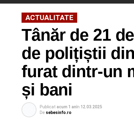
ACTUALITATE
Tânăr de 21 de 
de polițiștii d
furat dintr-un 
și bani
Publicat
acum 1 an
în
12.03.2025
De
sebesinfo.ro