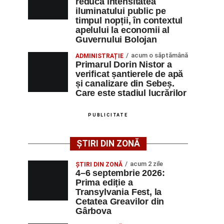
reducă intensitatea
iluminatului public pe
timpul nopții, în contextul
apelului la economii al
Guvernului Bolojan
acum o săptămână
ADMINISTRAȚIE
Primarul Dorin Nistor a
verificat șantierele de apă
și canalizare din Sebeș.
Care este stadiul lucrărilor
PUBLICITATE
ȘTIRI DIN ZONĂ
acum 2 zile
ȘTIRI DIN ZONĂ
4–6 septembrie 2026:
Prima ediție a
Transylvania Fest, la
Cetatea Greavilor din
Gârbova