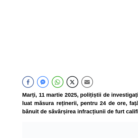
Marți, 11 martie 2025, polițiștii de investiga
luat măsura reținerii, pentru 24 de ore, faț
bănuit de săvârșirea infracțiunii de furt calif