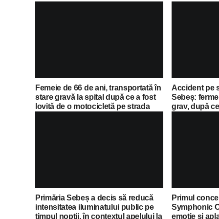
Femeie de 66 de ani, transportată în
Accident pe 
stare gravă la spital după ce a fost
Sebeș: fermei
lovită de o motocicletă pe strada
grav, după ce 
Dorobanți din Sebeș
motocicletă
Primăria Sebeș a decis să reducă
Primul concer
intensitatea iluminatului public pe
Symphonic C
timpul nopții, în contextul apelului la
emoție și apl