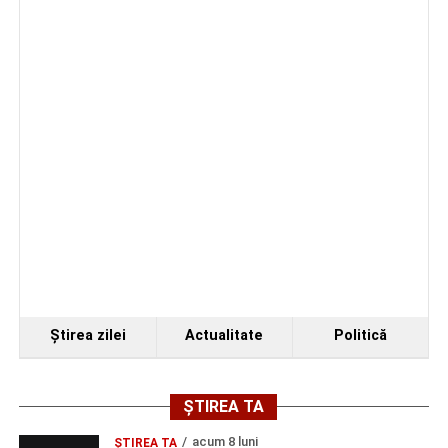
Organizatorii au transmis că recitalul de la Sebeș
reprezintă doar începutul unei serii de concerte care vor
Ştirea zilei
Actualitate
Politică
avea loc pe parcursul taberei, oferind comunității din
județul Alba ocazia de a descoperi tineri interpreți talentați
și de a lua parte la un veritabil schimb cultural prin
ȘTIREA TA
muzică.
acum 8 luni
ŞTIREA TA