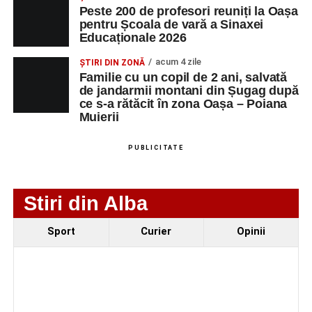
Peste 200 de profesori reuniți la Oașa
pentru Școala de vară a Sinaxei
Educaționale 2026
acum 4 zile
ȘTIRI DIN ZONĂ
Familie cu un copil de 2 ani, salvată
de jandarmii montani din Șugag după
ce s-a rătăcit în zona Oașa – Poiana
Muierii
PUBLICITATE
Stiri din Alba
Evenimentul face parte din programul
String Symphonic
Sport
Curier
Opinii
Camp 2026
, proiect susținut de
Rotary Club Alba Iulia
,
care urmărește să ofere tinerilor muzicieni oportunitatea
de a se perfecționa, de a colabora cu artiști din alte țări și
de a evolua împreună în fața publicului.