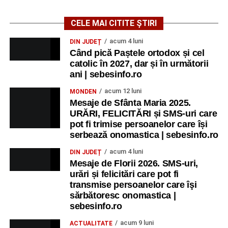
CELE MAI CITITE ȘTIRI
acum 4 luni
DIN JUDEȚ
Când pică Paștele ortodox și cel
catolic în 2027, dar și în următorii
ani | sebesinfo.ro
acum 12 luni
MONDEN
Mesaje de Sfânta Maria 2025.
URĂRI, FELICITĂRI și SMS-uri care
pot fi trimise persoanelor care își
serbează onomastica | sebesinfo.ro
acum 4 luni
DIN JUDEȚ
Mesaje de Florii 2026. SMS-uri,
urări și felicitări care pot fi
transmise persoanelor care îşi
sărbătoresc onomastica |
sebesinfo.ro
acum 9 luni
ACTUALITATE