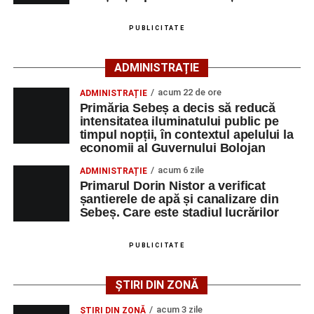
Urmărește-ne pe Google News
PUBLICITATE
Ultimele știri din Sebeș
ADMINISTRAȚIE
Primăria Sebeș a decis să reducă intensitatea
acum 22 de ore
ADMINISTRAȚIE
iluminatului public pe timpul nopții, în contextul
Primăria Sebeș a decis să reducă
apelului la economii al Guvernului Bolojan
intensitatea iluminatului public pe
timpul nopții, în contextul apelului la
Duminică, 23 august 2026, Râpa Roșie găzduiește
economii al Guvernului Bolojan
cea de-a III-a ediție a concursului „CicloAventurier
de Sebeș”
acum 6 zile
ADMINISTRAȚIE
Primarul Dorin Nistor a verificat
Primul concert din cadrul String Symphonic Camp
șantierele de apă și canalizare din
2026 a adus emoție și aplauze la Sebeș
Sebeș. Care este stadiul lucrărilor
După mai multe zile de pregătire intensivă, participanții
au venit la Sebeș și au susținut un recital apreciat de
PUBLICITATE
public. Fiecare interpretare a evidențiat nivelul artistic al
tinerilor muzicieni și munca depusă în cadrul taberei, iar
ȘTIRI DIN ZONĂ
spectatorii au răsplătit prestațiile cu aplauze îndelungate.
acum 3 zile
ȘTIRI DIN ZONĂ