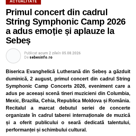
ACTUALITATE
Primul concert din cadrul
După două ediții organizate în Parcul Arini, competiția se
mută într-un nou decor, oferind participanților ocazia de a
String Symphonic Camp 2026
concura într-un cadru natural deosebit. Evenimentul este
a adus emoție și aplauze la
destinat copiilor și adolescenților cu vârste cuprinse între
Sebeș
5 și 18 ani, iar participarea este gratuită.
Publicat
acum 2 zile
în
05.08.2026
Organizatorii au pregătit trasee adaptate fiecărei categorii
De
sebesinfo.ro
de vârstă, astfel încât competiția să fie accesibilă atât
celor aflați la început de drum, cât și celor cu experiență în
Biserica Evanghelică Lutherană din Sebeș a găzduit
mountain bike. La finalul întrecerii, cei mai bine clasați
duminică, 2 august, primul concert din cadrul String
concurenți vor fi recompensați cu premii în bani și premii
Symphonic Camp Concerts 2026, eveniment care a
oferite de partenerii evenimentului.
adus pe aceeași scenă tineri muzicieni din Columbia,
Mexic, Brazilia, Cehia, Republica Moldova și România.
Înaintea zilei de concurs, participanții își vor putea ridica
Recitalul a marcat debutul seriei de concerte
numerele de concurs, confirma înscrierile online sau se
organizate în cadrul taberei internaționale de muzică
vor putea înscrie direct la competiție în cadrul Punctului
și a oferit publicului o seară dedicată talentului,
Oficial de Înscrieri și Informații (Race Office), care va
performanței și schimbului cultural.
funcționa după următorul program: