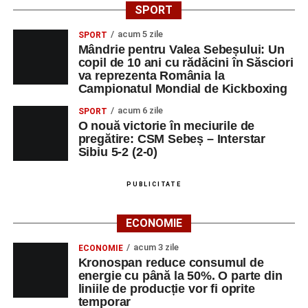
SPORT
acum 5 zile
SPORT
Mândrie pentru Valea Sebeșului: Un
copil de 10 ani cu rădăcini în Săsciori
va reprezenta România la
Campionatul Mondial de Kickboxing
acum 6 zile
SPORT
O nouă victorie în meciurile de
pregătire: CSM Sebeș – Interstar
Sibiu 5-2 (2-0)
PUBLICITATE
ECONOMIE
acum 3 zile
ECONOMIE
Kronospan reduce consumul de
energie cu până la 50%. O parte din
liniile de producție vor fi oprite
temporar