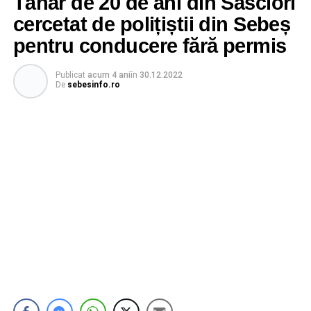
Tânăr de 20 de ani din Săsciori
cercetat de polițiștii din Sebeș
pentru conducere fără permis
Publicat
acum 4 ani
în
30.12.2022
De
sebesinfo.ro