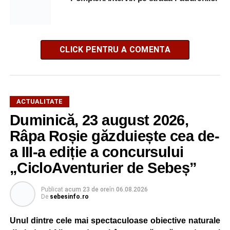
CLICK PENTRU A COMENTA
ACTUALITATE
Duminică, 23 august 2026,
Râpa Roșie găzduiește cea de-
a III-a ediție a concursului
„CicloAventurier de Sebeș”
Publicat
acum 23 de ore
în
06.08.2026
De
sebesinfo.ro
Unul dintre cele mai spectaculoase obiective naturale