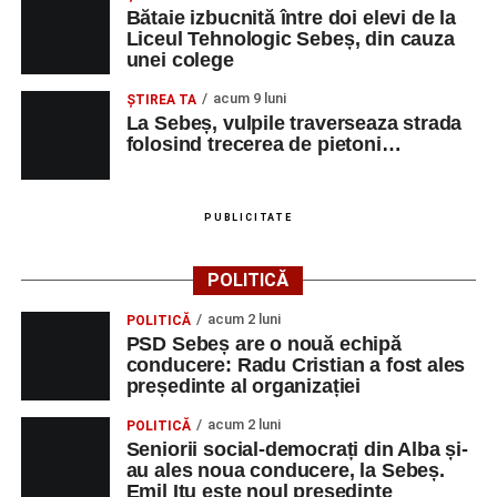
Bătaie izbucnită între doi elevi de la
Liceul Tehnologic Sebeș, din cauza
unei colege
Adaugă-ne ca sursă preferată
acum 9 luni
ŞTIREA TA
La Sebeș, vulpile traverseaza strada
Urmărește-ne pe Google News
folosind trecerea de pietoni…
Ultimele știri din Sebeș
PUBLICITATE
Primăria Sebeș a decis să reducă intensitatea
iluminatului public pe timpul nopții, în contextul
POLITICĂ
apelului la economii al Guvernului Bolojan
acum 2 luni
POLITICĂ
Duminică, 23 august 2026, Râpa Roșie găzduiește
PSD Sebeș are o nouă echipă
cea de-a III-a ediție a concursului „CicloAventurier
conducere: Radu Cristian a fost ales
de Sebeș”
președinte al organizației
Primul concert din cadrul String Symphonic Camp
acum 2 luni
POLITICĂ
2026 a adus emoție și aplauze la Sebeș
Seniorii social-democrați din Alba și-
au ales noua conducere, la Sebeș.
Emil Itu este noul președinte