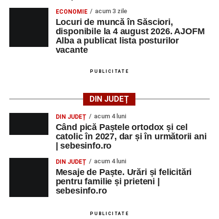
acum 3 zile
ECONOMIE
Locuri de muncă în Săsciori,
disponibile la 4 august 2026. AJOFM
Alba a publicat lista posturilor
vacante
PUBLICITATE
DIN JUDEȚ
acum 4 luni
DIN JUDEȚ
Când pică Paștele ortodox și cel
catolic în 2027, dar și în următorii ani
| sebesinfo.ro
acum 4 luni
DIN JUDEȚ
Mesaje de Paște. Urări și felicitări
pentru familie și prieteni |
sebesinfo.ro
PUBLICITATE