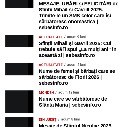
MESAJE, URĂRI și FELICITĂRI de
Sfinții Mihail și Gavrill 2025.
Trimite-le un SMS celor care își
sărbătoresc onomastica |
sebesinfo.ro
acum 9 luni
ACTUALITATE
Sfinții Mihail și Gavril 2025: Cui
trebuie să îi spui „La mulţi ani” în
această zi | sebesinfo.ro
acum 4 luni
ACTUALITATE
Nume de femei și bărbați care se
sărbătoresc de Florii 2026 |
sebesinfo.ro
acum 12 luni
MONDEN
Nume care se sărbătoresc de
Sfânta Maria | sebesinfo.ro
acum 8 luni
DIN JUDEȚ
Mesaje de Sfântul Nicolae 2025.