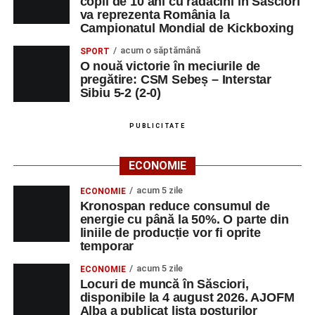
copil de 10 ani cu rădăcini în Săsciori
va reprezenta România la
Campionatul Mondial de Kickboxing
acum o săptămână
SPORT
O nouă victorie în meciurile de
pregătire: CSM Sebeș – Interstar
Sibiu 5-2 (2-0)
PUBLICITATE
ECONOMIE
acum 5 zile
ECONOMIE
Kronospan reduce consumul de
energie cu până la 50%. O parte din
liniile de producție vor fi oprite
temporar
acum 5 zile
ECONOMIE
Locuri de muncă în Săsciori,
disponibile la 4 august 2026. AJOFM
Alba a publicat lista posturilor