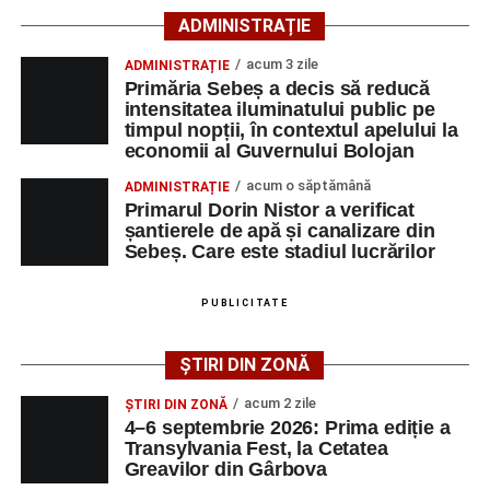
66 ani, va fi transportată la UPU Alba Iulia”
, a mai
ADMINISTRAȚIE
transmis ISU Alba.
acum 3 zile
ADMINISTRAȚIE
Primăria Sebeș a decis să reducă
intensitatea iluminatului public pe
timpul nopții, în contextul apelului la
Adaugă-ne ca sursă preferată
economii al Guvernului Bolojan
acum o săptămână
ADMINISTRAȚIE
Urmărește-ne pe Google News
Primarul Dorin Nistor a verificat
șantierele de apă și canalizare din
Sebeș. Care este stadiul lucrărilor
Ultimele știri din Sebeș
Femeie de 66 de ani, transportată în stare gravă la
PUBLICITATE
spital după ce a fost lovită de o motocicletă pe
strada Dorobanți din Sebeș
ȘTIRI DIN ZONĂ
Accident pe strada Dorobanți din Sebeș: fermeie
acum 2 zile
ȘTIRI DIN ZONĂ
de 66 de ani rănită grav, după ce a fost lovită de o
4–6 septembrie 2026: Prima ediție a
motocicletă
Transylvania Fest, la Cetatea
Greavilor din Gârbova
4–6 septembrie 2026: Prima ediție a Transylvania