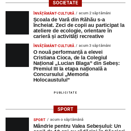
SOCIETATE
acum 2 săptămâni
ÎNVĂȚĂMÂNT-CULTURĂ
Școala de Vară din Răhău s-a
încheiat. Zeci de copii au participat la
ateliere de ecologie, orientare în
carieră și activități recreative
acum 3 săptămâni
ÎNVĂȚĂMÂNT-CULTURĂ
O nouă performanță a elevei
Cristiana Cioca, de la Colegiul
Național „Lucian Blaga” din Sebeș:
Premiul III la etapa națională a
Concursului „Memoria
Holocaustului”
PUBLICITATE
SPORT
acum o săptămână
SPORT
Mândrie pentru Valea Sebeșului: Un