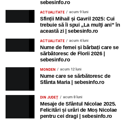
sebesinfo.ro
acum 9 luni
ACTUALITATE
Sfinții Mihail și Gavril 2025: Cui
trebuie să îi spui „La mulţi ani” în
această zi | sebesinfo.ro
acum 4 luni
ACTUALITATE
Nume de femei și bărbați care se
sărbătoresc de Florii 2026 |
sebesinfo.ro
acum 12 luni
MONDEN
Nume care se sărbătoresc de
Sfânta Maria | sebesinfo.ro
acum 8 luni
DIN JUDEȚ
Mesaje de Sfântul Nicolae 2025.
Felicitări și urări de Moș Nicolae
pentru cei dragi | sebesinfo.ro