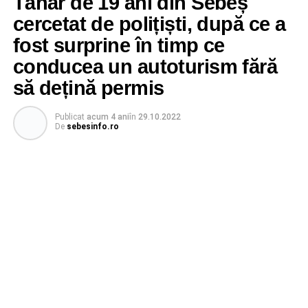
Tânăr de 19 ani din Sebeș
cercetat de polițiști, după ce a
fost surprine în timp ce
conducea un autoturism fără
să dețină permis
Publicat
acum 4 ani
în
29.10.2022
De
sebesinfo.ro