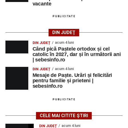
vacante
PUBLICITATE
DIN JUDEȚ
acum 4 luni
DIN JUDEȚ
Când pică Paștele ortodox și cel
catolic în 2027, dar și în următorii ani
| sebesinfo.ro
acum 4 luni
DIN JUDEȚ
Mesaje de Paște. Urări și felicitări
pentru familie și prieteni |
sebesinfo.ro
PUBLICITATE
CELE MAI CITITE ȘTIRI
acum 4 luni
DIN JUDEȚ