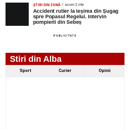
Fest, la Cetatea Greavilor din Gârbova
acum 2 zile
ȘTIRI DIN ZONĂ
Accident rutier la ieșirea din Șugag
spre Popasul Regelui. Intervin
pompierii din Sebeș
PUBLICITATE
Stiri din Alba
Sport
Curier
Opinii