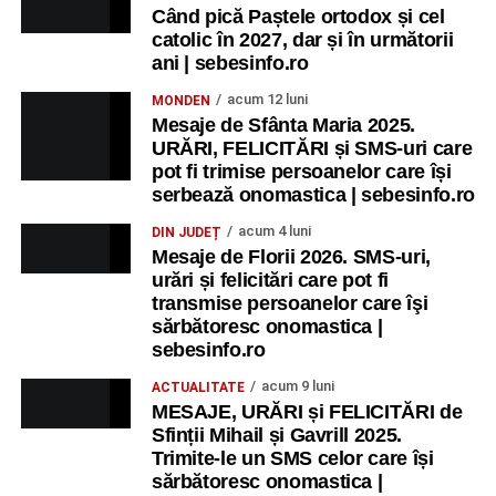
Când pică Paștele ortodox și cel
catolic în 2027, dar și în următorii
ani | sebesinfo.ro
acum 12 luni
MONDEN
Mesaje de Sfânta Maria 2025.
URĂRI, FELICITĂRI și SMS-uri care
pot fi trimise persoanelor care își
serbează onomastica | sebesinfo.ro
acum 4 luni
DIN JUDEȚ
Mesaje de Florii 2026. SMS-uri,
urări și felicitări care pot fi
transmise persoanelor care îşi
sărbătoresc onomastica |
sebesinfo.ro
acum 9 luni
ACTUALITATE
MESAJE, URĂRI și FELICITĂRI de
Sfinții Mihail și Gavrill 2025.
Trimite-le un SMS celor care își
sărbătoresc onomastica |