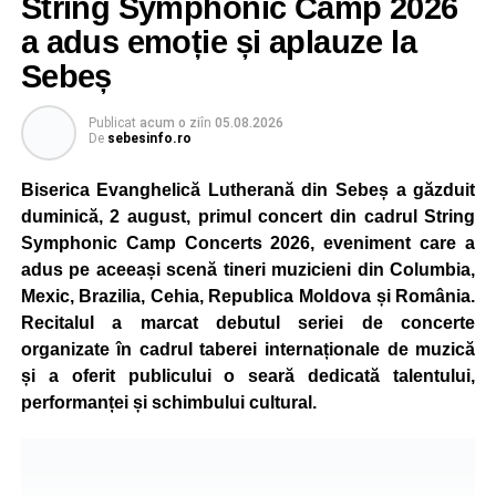
String Symphonic Camp 2026
concura într-un cadru natural deosebit. Evenimentul este
a adus emoție și aplauze la
destinat copiilor și adolescenților cu vârste cuprinse între
Sebeș
5 și 18 ani, iar participarea este gratuită.
Publicat
acum o zi
în
05.08.2026
Organizatorii au pregătit trasee adaptate fiecărei categorii
De
sebesinfo.ro
de vârstă, astfel încât competiția să fie accesibilă atât
celor aflați la început de drum, cât și celor cu experiență în
Biserica Evanghelică Lutherană din Sebeș a găzduit
mountain bike. La finalul întrecerii, cei mai bine clasați
duminică, 2 august, primul concert din cadrul String
concurenți vor fi recompensați cu premii în bani și premii
Symphonic Camp Concerts 2026, eveniment care a
oferite de partenerii evenimentului.
adus pe aceeași scenă tineri muzicieni din Columbia,
Mexic, Brazilia, Cehia, Republica Moldova și România.
Înaintea zilei de concurs, participanții își vor putea ridica
Recitalul a marcat debutul seriei de concerte
numerele de concurs, confirma înscrierile online sau se
organizate în cadrul taberei internaționale de muzică
vor putea înscrie direct la competiție în cadrul Punctului
și a oferit publicului o seară dedicată talentului,
Oficial de Înscrieri și Informații (Race Office), care va
performanței și schimbului cultural.
funcționa după următorul program:
• vineri, 21 august, între orele 17:00 și 20:00, în Piața
Primăriei Sebeș;