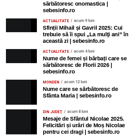
sărbătoresc onomastica |
sebesinfo.ro
acum 9 luni
ACTUALITATE
Sfinții Mihail și Gavril 2025: Cui
trebuie să îi spui „La mulţi ani” în
această zi | sebesinfo.ro
acum 4 luni
ACTUALITATE
Nume de femei și bărbați care se
sărbătoresc de Florii 2026 |
sebesinfo.ro
acum 12 luni
MONDEN
Nume care se sărbătoresc de
Sfânta Maria | sebesinfo.ro
acum 8 luni
DIN JUDEȚ
Mesaje de Sfântul Nicolae 2025.
Felicitări și urări de Moș Nicolae
pentru cei dragi | sebesinfo.ro