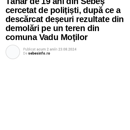
Tânăr de 19 ani din Sebeș
cercetat de polițiști, după ce a
descărcat deșeuri rezultate din
demolări pe un teren din
comuna Vadu Moților
Publicat
acum 2 ani
în
23.08.2024
De
sebesinfo.ro