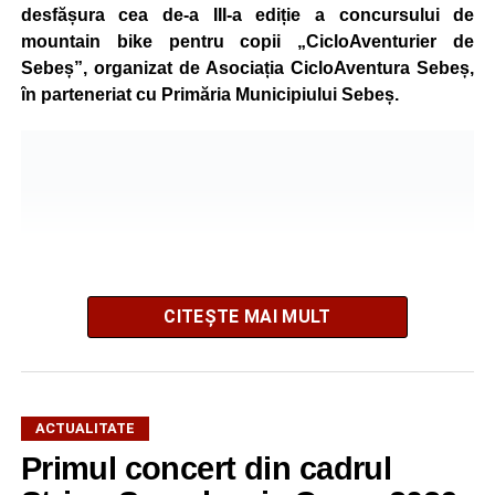
desfășura cea de-a III-a ediție a concursului de
mountain bike pentru copii „CicloAventurier de
Sebeș”, organizat de Asociația CicloAventura Sebeș,
în parteneriat cu Primăria Municipiului Sebeș.
CITEȘTE MAI MULT
ACTUALITATE
Primul concert din cadrul
După două ediții organizate în Parcul Arini, competiția se
mută într-un nou decor, oferind participanților ocazia de a