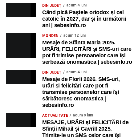
acum 4 luni
DIN JUDEȚ
Când pică Paștele ortodox și cel
catolic în 2027, dar și în următorii
ani | sebesinfo.ro
acum 12 luni
MONDEN
Mesaje de Sfânta Maria 2025.
URĂRI, FELICITĂRI și SMS-uri care
pot fi trimise persoanelor care își
serbează onomastica | sebesinfo.ro
acum 4 luni
DIN JUDEȚ
Mesaje de Florii 2026. SMS-uri,
urări și felicitări care pot fi
transmise persoanelor care îşi
sărbătoresc onomastica |
sebesinfo.ro
acum 9 luni
ACTUALITATE
MESAJE, URĂRI și FELICITĂRI de
Sfinții Mihail și Gavrill 2025.
Trimite-le un SMS celor care își