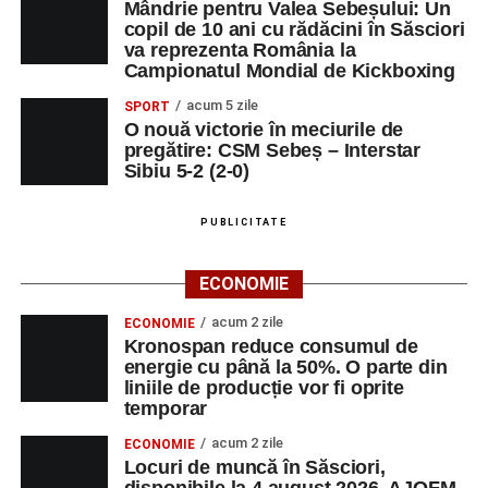
Mândrie pentru Valea Sebeșului: Un
copil de 10 ani cu rădăcini în Săsciori
va reprezenta România la
Campionatul Mondial de Kickboxing
acum 5 zile
SPORT
O nouă victorie în meciurile de
pregătire: CSM Sebeș – Interstar
Sibiu 5-2 (2-0)
PUBLICITATE
ECONOMIE
acum 2 zile
ECONOMIE
Kronospan reduce consumul de
energie cu până la 50%. O parte din
liniile de producție vor fi oprite
temporar
acum 2 zile
ECONOMIE
Locuri de muncă în Săsciori,
disponibile la 4 august 2026. AJOFM