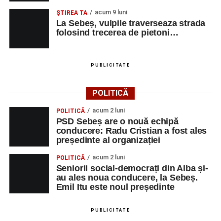
acum 9 luni
ŞTIREA TA
La Sebeș, vulpile traverseaza strada
Urmărește-ne pe Google News
folosind trecerea de pietoni…
Ultimele știri din Sebeș
PUBLICITATE
Duminică, 23 august 2026, Râpa Roșie găzduiește
cea de-a III-a ediție a concursului „CicloAventurier
POLITICĂ
de Sebeș”
acum 2 luni
POLITICĂ
Primul concert din cadrul String Symphonic Camp
PSD Sebeș are o nouă echipă
2026 a adus emoție și aplauze la Sebeș
conducere: Radu Cristian a fost ales
președinte al organizației
În luna august, cele mai recente lucrări ale lui Eugen
Măcinic pot fi admirate la Primăria Sebeș
acum 2 luni
POLITICĂ
Seniorii social-democrați din Alba și-
au ales noua conducere, la Sebeș.
Emil Itu este noul președinte
PUBLICITATE