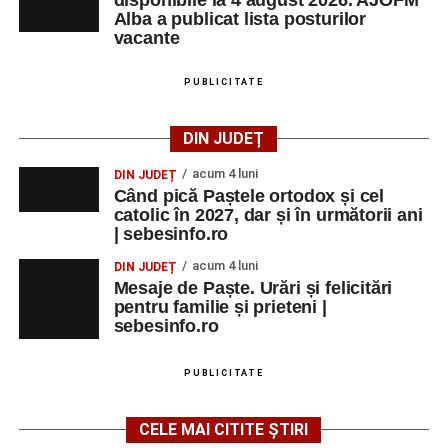
Alba a publicat lista posturilor
vacante
PUBLICITATE
DIN JUDEȚ
acum 4 luni
DIN JUDEȚ
Când pică Paștele ortodox și cel
catolic în 2027, dar și în următorii ani
| sebesinfo.ro
acum 4 luni
DIN JUDEȚ
Mesaje de Paște. Urări și felicitări
pentru familie și prieteni |
sebesinfo.ro
PUBLICITATE
CELE MAI CITITE ȘTIRI