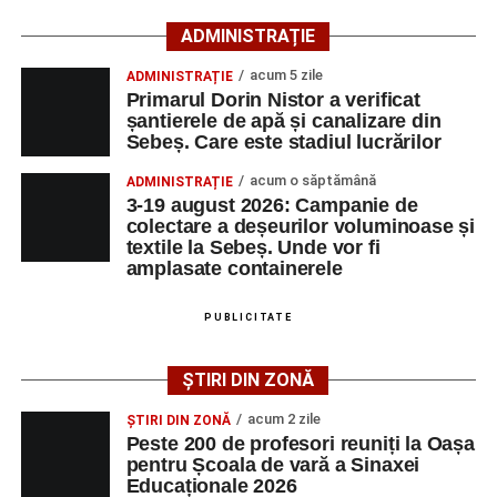
Ultimele știri din Sebeș
ADMINISTRAȚIE
Duminică, 23 august 2026, Râpa Roșie găzduiește
acum 5 zile
ADMINISTRAȚIE
cea de-a III-a ediție a concursului „CicloAventurier
Primarul Dorin Nistor a verificat
de Sebeș”
șantierele de apă și canalizare din
Sebeș. Care este stadiul lucrărilor
Primul concert din cadrul String Symphonic Camp
2026 a adus emoție și aplauze la Sebeș
acum o săptămână
ADMINISTRAȚIE
3-19 august 2026: Campanie de
În luna august, cele mai recente lucrări ale lui Eugen
colectare a deșeurilor voluminoase și
Măcinic pot fi admirate la Primăria Sebeș
textile la Sebeș. Unde vor fi
amplasate containerele
După mai multe zile de pregătire intensivă, participanții
au venit la Sebeș și au susținut un recital apreciat de
PUBLICITATE
public. Fiecare interpretare a evidențiat nivelul artistic al
tinerilor muzicieni și munca depusă în cadrul taberei, iar
ȘTIRI DIN ZONĂ
spectatorii au răsplătit prestațiile cu aplauze îndelungate.
acum 2 zile
ȘTIRI DIN ZONĂ
Peste 200 de profesori reuniți la Oașa
pentru Școala de vară a Sinaxei
Educaționale 2026