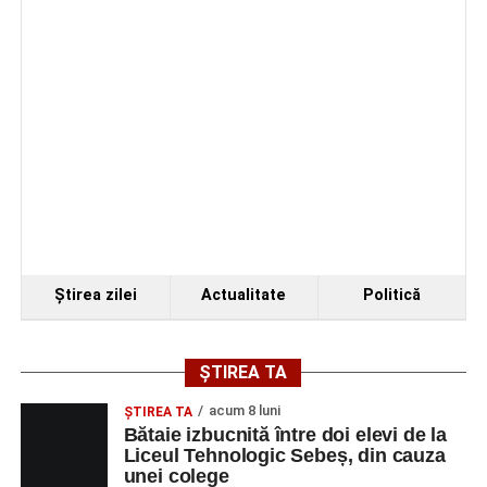
Organizatorii au transmis că recitalul de la Sebeș
reprezintă doar începutul unei serii de concerte care vor
Ştirea zilei
Actualitate
Politică
avea loc pe parcursul taberei, oferind comunității din
județul Alba ocazia de a descoperi tineri interpreți talentați
și de a lua parte la un veritabil schimb cultural prin
ȘTIREA TA
muzică.
acum 8 luni
ŞTIREA TA
Bătaie izbucnită între doi elevi de la
Liceul Tehnologic Sebeș, din cauza
unei colege
Adaugă-ne ca sursă preferată