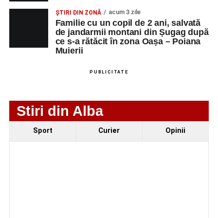
acum 3 zile
ȘTIRI DIN ZONĂ
Familie cu un copil de 2 ani, salvată
de jandarmii montani din Șugag după
ce s-a rătăcit în zona Oașa – Poiana
Muierii
PUBLICITATE
Stiri din Alba
Evenimentul face parte din programul
String Symphonic
Sport
Curier
Opinii
Camp 2026
, proiect susținut de
Rotary Club Alba Iulia
,
care urmărește să ofere tinerilor muzicieni oportunitatea
de a se perfecționa, de a colabora cu artiști din alte țări și
de a evolua împreună în fața publicului.