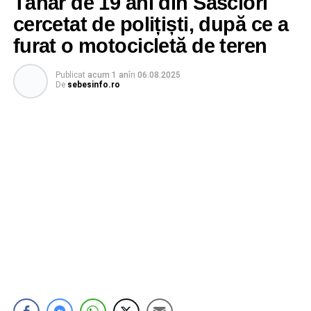
Tânăr de 19 ani din Săsciori
cercetat de polițiști, după ce a
furat o motocicletă de teren
Publicat
acum 1 an
în
06.08.2025
De
sebesinfo.ro