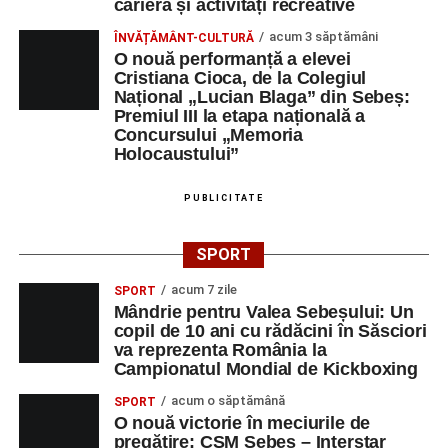
carieră și activități recreative
acum 3 săptămâni
ÎNVĂȚĂMÂNT-CULTURĂ
O nouă performanță a elevei
Cristiana Cioca, de la Colegiul
Național „Lucian Blaga” din Sebeș:
Premiul III la etapa națională a
Concursului „Memoria
Holocaustului”
PUBLICITATE
SPORT
acum 7 zile
SPORT
Mândrie pentru Valea Sebeșului: Un
copil de 10 ani cu rădăcini în Săsciori
va reprezenta România la
Campionatul Mondial de Kickboxing
acum o săptămână
SPORT
O nouă victorie în meciurile de
pregătire: CSM Sebeș – Interstar