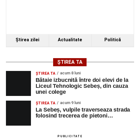
Ştirea zilei
Actualitate
Politică
ȘTIREA TA
acum 8 luni
ŞTIREA TA
Bătaie izbucnită între doi elevi de la
Liceul Tehnologic Sebeș, din cauza
unei colege
acum 9 luni
ŞTIREA TA
La Sebeș, vulpile traverseaza strada
folosind trecerea de pietoni…
PUBLICITATE