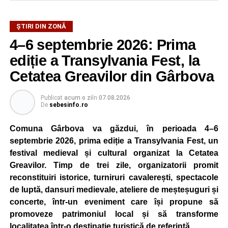
ȘTIRI DIN ZONĂ
4–6 septembrie 2026: Prima
ediție a Transylvania Fest, la
Cetatea Greavilor din Gârbova
Publicat
acum o zi
în
07.08.2026
De
sebesinfo.ro
Comuna Gârbova va găzdui, în perioada 4–6
septembrie 2026, prima ediție a Transylvania Fest, un
festival medieval și cultural organizat la Cetatea
Greavilor. Timp de trei zile, organizatorii promit
reconstituiri istorice, turniruri cavalerești, spectacole
de luptă, dansuri medievale, ateliere de meșteșuguri și
concerte, într-un eveniment care își propune să
promoveze patrimoniul local și să transforme
localitatea într-o destinație turistică de referință.