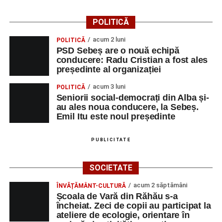
POLITICĂ
acum 2 luni
POLITICĂ
PSD Sebeș are o nouă echipă
conducere: Radu Cristian a fost ales
președinte al organizației
acum 3 luni
POLITICĂ
Seniorii social-democrați din Alba și-
au ales noua conducere, la Sebeș.
Emil Itu este noul președinte
PUBLICITATE
SOCIETATE
acum 2 săptămâni
ÎNVĂȚĂMÂNT-CULTURĂ
Școala de Vară din Răhău s-a
încheiat. Zeci de copii au participat la
ateliere de ecologie, orientare în