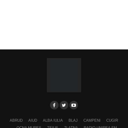
ABRUD
AIUD
ALBA IULIA
BLAJ
CAMPENI
CUGIR
OCNA MURES
TEIUS
ZLATNA
RADIO UNIREA FM