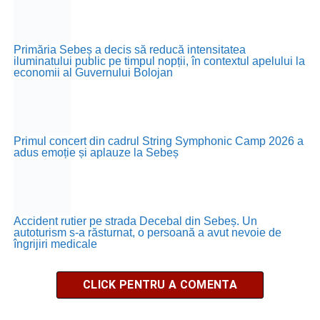
Primăria Sebeș a decis să reducă intensitatea
iluminatului public pe timpul nopții, în contextul apelului la
economii al Guvernului Bolojan
Primul concert din cadrul String Symphonic Camp 2026 a
adus emoție și aplauze la Sebeș
Accident rutier pe strada Decebal din Sebeș. Un
autoturism s-a răsturnat, o persoană a avut nevoie de
îngrijiri medicale
CLICK PENTRU A COMENTA