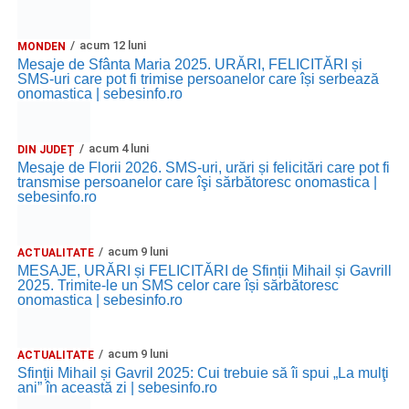
acum 12 luni
MONDEN
Mesaje de Sfânta Maria 2025. URĂRI, FELICITĂRI și
SMS-uri care pot fi trimise persoanelor care își serbează
onomastica | sebesinfo.ro
acum 4 luni
DIN JUDEȚ
Mesaje de Florii 2026. SMS-uri, urări și felicitări care pot fi
transmise persoanelor care îşi sărbătoresc onomastica |
sebesinfo.ro
acum 9 luni
ACTUALITATE
MESAJE, URĂRI și FELICITĂRI de Sfinții Mihail și Gavrill
2025. Trimite-le un SMS celor care își sărbătoresc
onomastica | sebesinfo.ro
acum 9 luni
ACTUALITATE
Sfinții Mihail și Gavril 2025: Cui trebuie să îi spui „La mulţi
ani” în această zi | sebesinfo.ro