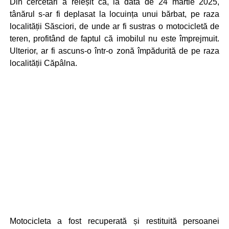
Din cercetări a reieșit că, la data de 24 martie 2025,
tânărul s-ar fi deplasat la locuința unui bărbat, pe raza
localității Săsciori, de unde ar fi sustras o motocicletă de
teren, profitând de faptul că imobilul nu este împrejmuit.
Ulterior, ar fi ascuns-o într-o zonă împădurită de pe raza
localității Căpâlna.
Motocicleta a fost recuperată și restituită persoanei