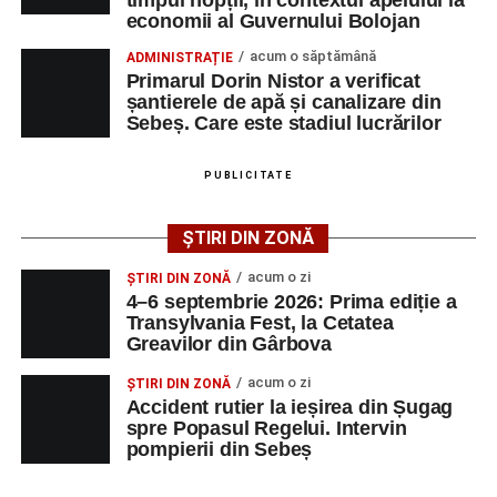
președintele Asociației AGORA – Născuți Liberi.
economii al Guvernului Bolojan
Accident pe strada Dorobanți din Sebeș: fermeie
Transylvania Fest va avea loc în perioada
4–6
acum o săptămână
ADMINISTRAȚIE
de 66 de ani rănită grav, după ce a fost lovită de o
septembrie 2026
, la
Cetatea Greavilor din Gârbova
.
Primarul Dorin Nistor a verificat
motocicletă
șantierele de apă și canalizare din
Intrarea este liberă pe întreaga durată a evenimentului.
Sebeș. Care este stadiul lucrărilor
4–6 septembrie 2026: Prima ediție a Transylvania
Fest, la Cetatea Greavilor din Gârbova
PUBLICITATE
Adaugă-ne ca sursă preferată
ȘTIRI DIN ZONĂ
Urmărește-ne pe Google News
acum o zi
ȘTIRI DIN ZONĂ
4–6 septembrie 2026: Prima ediție a
Transylvania Fest, la Cetatea
Ultimele știri din Sebeș
Greavilor din Gârbova
Femeie de 66 de ani, transportată în stare gravă la
acum o zi
ȘTIRI DIN ZONĂ
spital după ce a fost lovită de o motocicletă pe
Accident rutier la ieșirea din Șugag
spre Popasul Regelui. Intervin
strada Dorobanți din Sebeș
pompierii din Sebeș
Accident pe strada Dorobanți din Sebeș: fermeie
de 66 de ani rănită grav, după ce a fost lovită de o