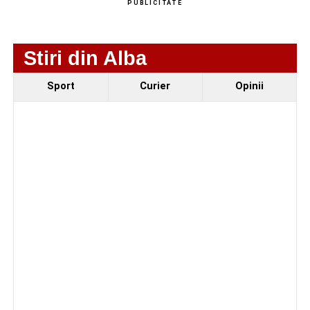
PUBLICITATE
motocicletă
4–6 septembrie 2026: Prima ediție a Transylvania
Stiri din Alba
Fest, la Cetatea Greavilor din Gârbova
Sport
Curier
Opinii