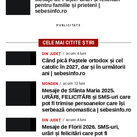
pentru familie și prieteni |
sebesinfo.ro
PUBLICITATE
CELE MAI CITITE ȘTIRI
acum 4 luni
DIN JUDEȚ
Când pică Paștele ortodox și cel
catolic în 2027, dar și în următorii
ani | sebesinfo.ro
acum 12 luni
MONDEN
Mesaje de Sfânta Maria 2025.
URĂRI, FELICITĂRI și SMS-uri care
pot fi trimise persoanelor care își
serbează onomastica | sebesinfo.ro
acum 4 luni
DIN JUDEȚ
Mesaje de Florii 2026. SMS-uri,
urări și felicitări care pot fi