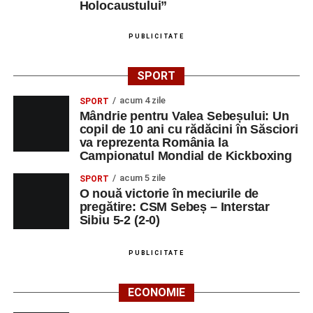
Holocaustului”
PUBLICITATE
SPORT
acum 4 zile
SPORT
Mândrie pentru Valea Sebeșului: Un
copil de 10 ani cu rădăcini în Săsciori
va reprezenta România la
Campionatul Mondial de Kickboxing
acum 5 zile
SPORT
O nouă victorie în meciurile de
pregătire: CSM Sebeș – Interstar
Sibiu 5-2 (2-0)
PUBLICITATE
ECONOMIE