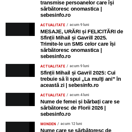
transmise persoanelor care îşi
sărbătoresc onomastica |
sebesinfo.ro
acum 9 luni
ACTUALITATE
MESAJE, URĂRI și FELICITĂRI de
Sfinții Mihail și Gavrill 2025.
Trimite-le un SMS celor care își
sărbătoresc onomastica |
sebesinfo.ro
acum 9 luni
ACTUALITATE
Sfinții Mihail și Gavril 2025: Cui
trebuie să îi spui „La mulţi ani” în
această zi | sebesinfo.ro
acum 4 luni
ACTUALITATE
Nume de femei și bărbați care se
sărbătoresc de Florii 2026 |
sebesinfo.ro
acum 12 luni
MONDEN
Nume care se sărbătoresc de