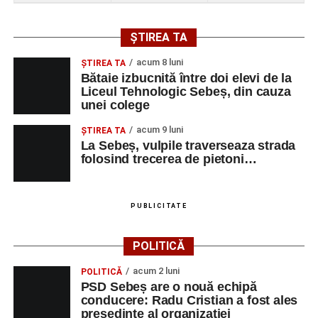
ȘTIREA TA
acum 8 luni
ŞTIREA TA
Bătaie izbucnită între doi elevi de la
Liceul Tehnologic Sebeș, din cauza
unei colege
acum 9 luni
ŞTIREA TA
La Sebeș, vulpile traverseaza strada
folosind trecerea de pietoni…
PUBLICITATE
POLITICĂ
acum 2 luni
POLITICĂ
PSD Sebeș are o nouă echipă
conducere: Radu Cristian a fost ales
președinte al organizației