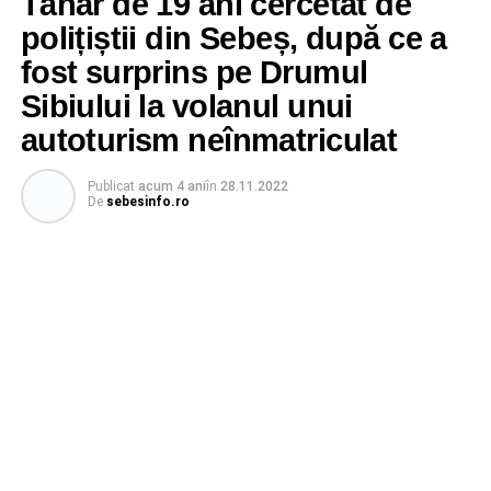
Tânăr de 19 ani cercetat de
polițiștii din Sebeș, după ce a
fost surprins pe Drumul
Sibiului la volanul unui
autoturism neînmatriculat
Publicat
acum 4 ani
în
28.11.2022
De
sebesinfo.ro