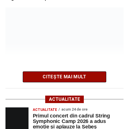
După mai multe zile de pregătire intensivă, participanții
au venit la Sebeș și au susținut un recital apreciat de
public. Fiecare interpretare a evidențiat nivelul artistic al
tinerilor muzicieni și munca depusă în cadrul taberei, iar
CITEȘTE MAI MULT
spectatorii au răsplătit prestațiile cu aplauze îndelungate.
Vizitatorii pot admira o colecție de lucrări recente,
caracterizată printr-o paletă cromatică bogată și teme
inspirate din natură.
ACTUALITATE
„Sunt lucrări în acuarelă – peisaje, flori și marine – recent
acum 24 de ore
ACTUALITATE
Primul concert din cadrul String
pictate”,
a declarat artistul Eugen Măcinic.
Symphonic Camp 2026 a adus
emoție și aplauze la Sebeș