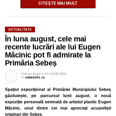
CITEȘTE MAI MULT
ACTUALITATE
În luna august, cele mai
String Symphonic Camp 2026 reunește tineri
recente lucrări ale lui Eugen
instrumentiști din 6 țări, alături de voluntari și foști elevi ai
Măcinic pot fi admirate la
Liceului de Arte „Regina Maria”, din Alba Iulia, care
Primăria Sebeș
participă, timp de o săptămână, la cursuri de
perfecționare, repetiții și activități artistice desfășurate sub
Publicat
acum o zi
în
04.08.2026
îndrumarea unor profesori și mentori.
De
sebesinfo.ro
Spațiul expozițional al Primăriei Municipiului Sebeș
găzduiește, pe parcursul lunii august, o nouă
expoziție personală semnată de artistul plastic Eugen
Măcinic, unul dintre cei mai apreciați acuareliști
originari din Sebeș.