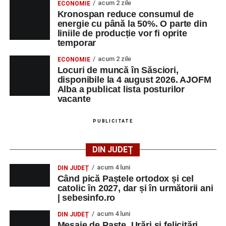
acum 2 zile
ECONOMIE
Kronospan reduce consumul de
energie cu până la 50%. O parte din
liniile de producție vor fi oprite
temporar
acum 2 zile
ECONOMIE
Locuri de muncă în Săsciori,
disponibile la 4 august 2026. AJOFM
Alba a publicat lista posturilor
vacante
PUBLICITATE
DIN JUDEȚ
acum 4 luni
DIN JUDEȚ
Când pică Paștele ortodox și cel
catolic în 2027, dar și în următorii ani
| sebesinfo.ro
acum 4 luni
DIN JUDEȚ
Mesaje de Paște. Urări și felicitări