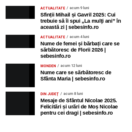
Participă:
acum 9 luni
ACTUALITATE
Sfinții Mihail și Gavril 2025: Cui
Alexandra Pamfilie și Școala de muzică
„DoReMi”
;
trebuie să îi spui „La mulţi ani” în
Ancuța Stănuș și grupul de folclor;
această zi | sebesinfo.ro
Trupa de Dansuri Săsești.
acum 4 luni
ACTUALITATE
Nume de femei și bărbați care se
Ora 20.30
– Parcul Tineretului: proiecția filmului pentru
sărbătoresc de Florii 2026 |
copii
„Străjerii Deltei”
(România, 2021), film de familie și
sebesinfo.ro
aventură, AG.
acum 12 luni
MONDEN
Nume care se sărbătoresc de
JOI, 27 AUGUST 2026
Sfânta Maria | sebesinfo.ro
Grădina Muzeului Municipal „Ioan
acum 8 luni
DIN JUDEȚ
Raica” Sebeș
Mesaje de Sfântul Nicolae 2025.
Felicitări și urări de Moș Nicolae
pentru cei dragi | sebesinfo.ro
Ora 19.00
–
Sărbătoarea Seniorilor
– festivitatea de
premiere a cuplurilor care aniversează 50 de ani de
căsătorie.