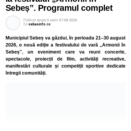
aparatul etilotest, rezultatele fiind negative.
Sebeș”. Programul complet
Polițiștii au deschis un dosar penal și continuă cercetările
Publicat
acum 6 ore
în
07.08.2026
pentru vătămare corporală din culpă, urmând să
De
sebesinfo.ro
stabilească toate împrejurările în care s-a produs
Municipiul Sebeș va găzdui, în perioada 21–30 august
accidentul.
2026, o nouă ediție a festivalului de vară „Armonii în
Sebeș”, un eveniment care va reuni concerte,
spectacole, proiecții de film, activități recreative,
Adaugă-ne ca sursă preferată
manifestări culturale și competiții sportive dedicate
întregii comunități.
Urmărește-ne pe Google News
Ultimele știri din Sebeș
Accident rutier la ieșirea din Șugag spre Popasul
Regelui. Intervin pompierii din Sebeș
Biciclist de 70 de ani, rănit într-un accident rutier