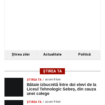
Programul festivalului
„Armonii în Sebeș” 2026
VINERI, 21 AUGUST 2026
Piața Primăriei
Ora 19.00
–
Spectacol de vals și tango „Armonii în
Ştirea zilei
Actualitate
Politică
pași de dans”
Solistă:
Iulia Merca
(Opera Națională Română Cluj-
ȘTIREA TA
Napoca).
acum 8 luni
ŞTIREA TA
Acompaniază
Cluj Tango Orchestra
:
Bătaie izbucnită între doi elevi de la
Liceul Tehnologic Sebeș, din cauza
unei colege
Irina Indrei – pian
acum 9 luni
Robert Indrei – bandoneon
ŞTIREA TA