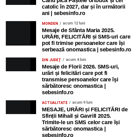
Când pică Paștele ortodox și cel
catolic în 2027, dar și în următorii
Copiii în armonia orașului
ani | sebesinfo.ro
Ora 10.00
– Școala din Răhău: activități recreative pentru
acum 12 luni
MONDEN
copii.
Mesaje de Sfânta Maria 2025.
URĂRI, FELICITĂRI și SMS-uri care
Ora 11.00
– Curtea Școlii „M. Kogălniceanu”: activități
pot fi trimise persoanelor care își
recreative pentru copii.
serbează onomastica | sebesinfo.ro
acum 4 luni
DIN JUDEȚ
Ora 17.00
– Grădina Muzeului Municipal „Ioan Raica”
Mesaje de Florii 2026. SMS-uri,
Sebeș: încheierea Școlii de vară
„Curcubeul Prieteniei”
.
urări și felicitări care pot fi
transmise persoanelor care îşi
Ora 18.30
– Aula Primăriei Municipiului Sebeș:
sărbătoresc onomastica |
festivitatea de premiere a șefilor de promoție și a elevilor
sebesinfo.ro
care au obținut rezultate remarcabile la examenele de
acum 9 luni
ACTUALITATE
Evaluare Națională și Bacalaureat.
MESAJE, URĂRI și FELICITĂRI de
Sfinții Mihail și Gavrill 2025.
Ora 19.00
– Parcul Tineretului:
Spectacol pentru copii și
Trimite-le un SMS celor care își
Spuma Party
.
sărbătoresc onomastica |
sebesinfo.ro