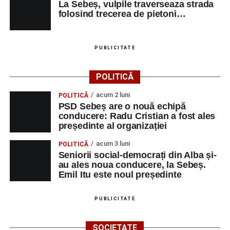
La Sebeș, vulpile traverseaza strada
Milena Vădan – vioară
folosind trecerea de pietoni…
Emanuel Elcean – contrabas
Adrian Lup – violoncel
PUBLICITATE
Dansatori:
Ioana Lascu și Horia Călin Pop
,
Raluca și
POLITICĂ
Vlad Dordea
.
acum 2 luni
POLITICĂ
Piața Primăriei
PSD Sebeș are o nouă echipă
conducere: Radu Cristian a fost ales
Orele 17.00–20.00
– Punct oficial de înscrieri și informații
președinte al organizației
(Race Office) pentru competiția
„Cicloaventurier de
acum 3 luni
POLITICĂ
Sebeș”
.
Seniorii social-democrați din Alba și-
au ales noua conducere, la Sebeș.
SÂMBĂTĂ, 22 AUGUST 2026
Emil Itu este noul președinte
Platoul Centrului Cultural „Lucian
PUBLICITATE
Blaga” Sebeș
SOCIETATE