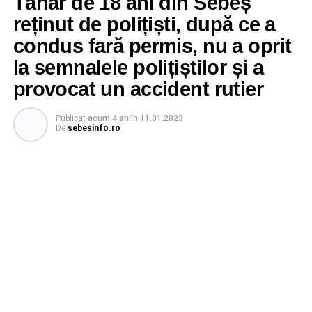
Tânăr de 18 ani din Sebeș
reținut de polițiști, după ce a
condus fară permis, nu a oprit
la semnalele polițiștilor și a
provocat un accident rutier
Publicat
acum 4 ani
în
11.01.2023
De
sebesinfo.ro