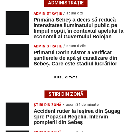
artiști locali și salonul literar
„Armonia artelor”
.
ADMINISTRAȚIE
Festivalul va cuprinde și o seară dedicată tradițiilor
acum o zi
ADMINISTRAȚIE
săsești, precum și un spectacol folcloric organizat în
Primăria Sebeș a decis să reducă
memoria interpretului Felician Fărcașiu.
intensitatea iluminatului public pe
timpul nopții, în contextul apelului la
Printre momentele de atracție se numără spectacolul de
economii al Guvernului Bolojan
vals și tango din Piața Primăriei, dar și concertul de rock
acum 6 zile
ADMINISTRAȚIE
simfonic susținut în Grădina Muzeului Municipal „Ioan
Primarul Dorin Nistor a verificat
Raica”, sub bagheta dirijorului
Remus Grama
, alături de
șantierele de apă și canalizare din
muzicieni români de prestigiu.
Sebeș. Care este stadiul lucrărilor
Și în acest an, pe scenă vor urca atât artiști consacrați, cât
PUBLICITATE
și interpreți originari din Sebeș, care și-au construit
cariere de succes în țară și în străinătate.
ȘTIRI DIN ZONĂ
Festivalul include și o componentă cinematografică
acum 31 de minute
ȘTIRI DIN ZONĂ
importantă. Publicul va putea urmări mai multe producții
Accident rutier la ieșirea din Șugag
spre Popasul Regelui. Intervin
realizate cu implicarea producătoarei
Gabi Suciu
,
pompierii din Sebeș
originară din Sebeș, prezentă de-a lungul timpului la
unele dintre cele mai importante festivaluri europene de