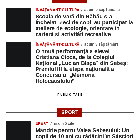
Orele 10.00–20.00
– Punct oficial de înscrieri și informații
acum o săptămână
ÎNVĂȚĂMÂNT-CULTURĂ
(Race Office) pentru competiția
„Cicloaventurier de
Școala de Vară din Răhău s-a
Sebeș”
.
încheiat. Zeci de copii au participat la
ateliere de ecologie, orientare în
Râpa Roșie
carieră și activități recreative
acum 3 săptămâni
ÎNVĂȚĂMÂNT-CULTURĂ
Orele 17.00–20.00
– Antrenamente libere pe traseul de
O nouă performanță a elevei
concurs.
Cristiana Cioca, de la Colegiul
Național „Lucian Blaga” din Sebeș:
Premiul III la etapa națională a
Centrul Cultural „Lucian Blaga”
Concursului „Memoria
Sebeș – Sala de spectacole
Holocaustului”
Ora 19.00
– Proiecție cinematografică:
„Unde merg
PUBLICITATE
elefanții”
(România, 2023), black comedy, în regia lui
Gabi Virginia Șarga și Cătălin Rotaru, producător Gabi
SPORT
Suciu.
acum 5 zile
SPORT
Mândrie pentru Valea Sebeșului: Un
DUMINICĂ, 23 AUGUST 2026
copil de 10 ani cu rădăcini în Săsciori