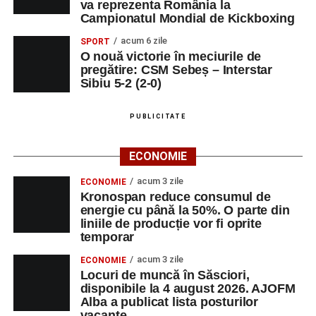
va reprezenta România la
Râpa Roșie
Campionatul Mondial de Kickboxing
acum 6 zile
SPORT
Ora 10.00
–
„Cicloaventurier de Sebeș”
– startul oficial
O nouă victorie în meciurile de
al competiției MTB pentru copii.
pregătire: CSM Sebeș – Interstar
Sibiu 5-2 (2-0)
LUNI, 24 AUGUST 2026
PUBLICITATE
Casa Fanfarei din Petrești
ECONOMIE
Ora 18.00
– Activități recreative pentru copii, susținute de
trupele de teatru
„Gepetto”
și
„Pied Piper”
.
acum 3 zile
ECONOMIE
Kronospan reduce consumul de
Ora 19.00
–
Seară cu tradiții săsești
, cu participarea:
energie cu până la 50%. O parte din
liniile de producție vor fi oprite
temporar
Fanfarei din Petrești;
acum 3 zile
ECONOMIE
Trupei de Dansuri Săsești;
Locuri de muncă în Săsciori,
disponibile la 4 august 2026. AJOFM
Alexandrei Pamfilie;
Alba a publicat lista posturilor
Alfred Dahinten.
vacante