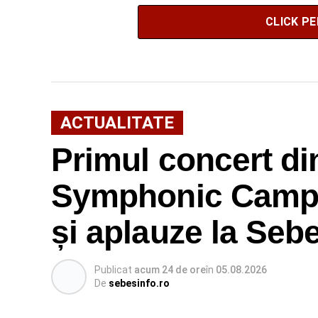
CLICK P
ACTUALITATE
Primul concert di
Symphonic Camp 
și aplauze la Seb
Publicat
acum 24 de ore
în
05.08.2026
De
sebesinfo.ro