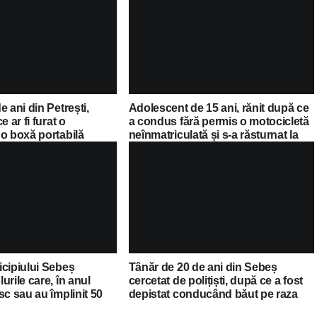
e ani din Petrești,
Adolescent de 15 ani, rănit după ce
e ar fi furat o
a condus fără permis o motocicletă
o boxă portabilă
neînmatriculată și s-a răsturnat la
Săsciori
icipiului Sebeș
Tânăr de 20 de ani din Sebeș
urile care, în anul
cercetat de polițiști, după ce a fost
sc sau au împlinit 50
depistat conducând băut pe raza
ătorie
Municipiului