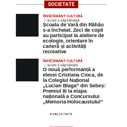
SOCIETATE
ÎNVĂȚĂMÂNT-CULTURĂ
acum o săptămână
Școala de Vară din Răhău
s-a încheiat. Zeci de copii
au participat la ateliere de
ecologie, orientare în
carieră și activități
recreative
ÎNVĂȚĂMÂNT-CULTURĂ
acum 3 săptămâni
O nouă performanță a
elevei Cristiana Cioca, de
la Colegiul Național
„Lucian Blaga” din Sebeș:
Premiul III la etapa
națională a Concursului
„Memoria Holocaustului”
PUBLICITATE