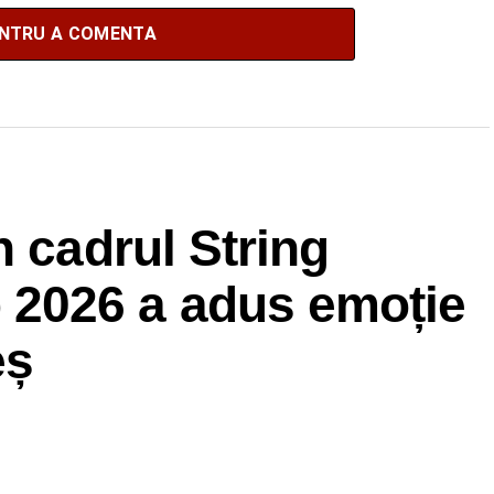
ENTRU A COMENTA
n cadrul String
2026 a adus emoție
eș