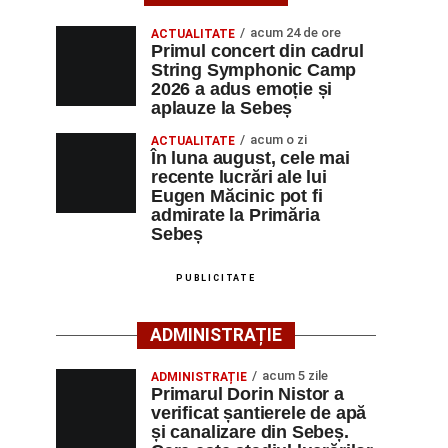
acum 24 de ore
ACTUALITATE
Primul concert din cadrul
String Symphonic Camp
2026 a adus emoție și
aplauze la Sebeș
acum o zi
ACTUALITATE
În luna august, cele mai
recente lucrări ale lui
Eugen Măcinic pot fi
admirate la Primăria
Sebeș
PUBLICITATE
ADMINISTRAȚIE
acum 5 zile
ADMINISTRAȚIE
Primarul Dorin Nistor a
verificat șantierele de apă
și canalizare din Sebeș.