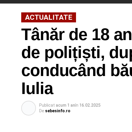
ACTUALITATE
Tânăr de 18 an
de polițiști, d
conducând băut
Iulia
Publicat
acum 1 an
în
16.02.2025
De
sebesinfo.ro