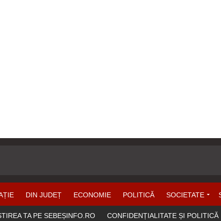
AȚIE
DIN JUDEȚ
ECONOMIE
POLITICĂ
SOCIETATE
ȘTIREA TA PE SEBEȘINFO.RO
CONFIDENȚIALITATE ȘI POLITICĂ