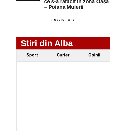
ce s-a rătăcit în zona Oașa
– Poiana Muierii
PUBLICITATE
Stiri din Alba
Sport
Curier
Opinii