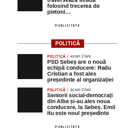
traverseaza strada
folosind trecerea de
pietoni…
PUBLICITATE
POLITICĂ
acum 2 luni
POLITICĂ
PSD Sebeș are o nouă
echipă conducere: Radu
Cristian a fost ales
președinte al organizației
acum 2 luni
POLITICĂ
Seniorii social-democrați
din Alba și-au ales noua
conducere, la Sebeș. Emil
Itu este noul președinte
PUBLICITATE