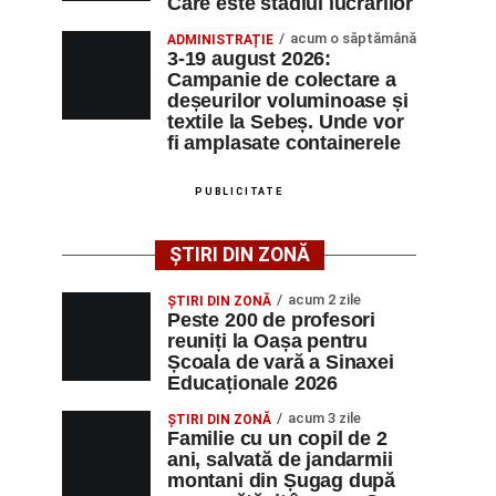
Care este stadiul lucrărilor
acum o săptămână
ADMINISTRAȚIE
3-19 august 2026:
Campanie de colectare a
deșeurilor voluminoase și
textile la Sebeș. Unde vor
fi amplasate containerele
PUBLICITATE
ȘTIRI DIN ZONĂ
acum 2 zile
ȘTIRI DIN ZONĂ
Peste 200 de profesori
reuniți la Oașa pentru
Școala de vară a Sinaxei
Educaționale 2026
acum 3 zile
ȘTIRI DIN ZONĂ
Familie cu un copil de 2
ani, salvată de jandarmii
montani din Șugag după