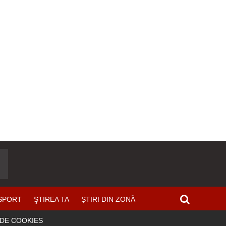
SPORT
ŞTIREA TA
ȘTIRI DIN ZONĂ
 DE COOKIES