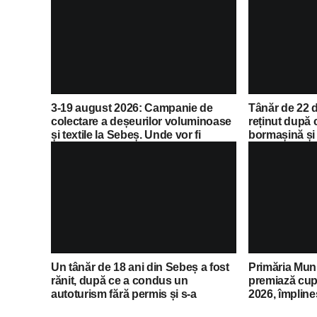
3-19 august 2026: Campanie de
Tânăr de 22 d
colectare a deșeurilor voluminoase
reținut după c
și textile la Sebeș. Unde vor fi
bormașină și 
amplasate containerele
Un tânăr de 18 ani din Sebeș a fost
Primăria Mun
rănit, după ce a condus un
premiază cupl
autoturism fără permis și s-a
2026, împline
răsturnat cu el în Parcul Arini
de ani de căs