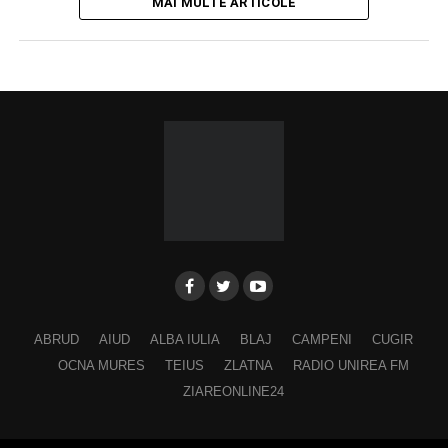
MAI MULTE ARTICOLE
ABRUD
AIUD
ALBA IULIA
BLAJ
CAMPENI
CUGIR
OCNA MURES
TEIUS
ZLATNA
RADIO UNIREA FM
ZIAREONLINE24